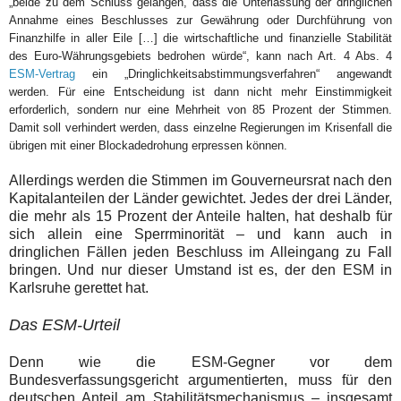
„beide zu dem Schluss gelangen, dass die Unterlassung der dringlichen
Annahme eines Beschlusses zur Gewährung oder Durchführung von
Finanzhilfe in aller Eile […] die wirtschaftliche und finanzielle Stabilität
des Euro-Währungsgebiets bedrohen würde“, kann nach Art. 4 Abs. 4
ESM-Vertrag
ein „Dringlichkeitsabstimmungsverfahren“ angewandt
werden. Für eine Entscheidung ist dann nicht mehr Einstimmigkeit
erforderlich, sondern nur eine Mehrheit von 85 Prozent der Stimmen.
Damit soll verhindert werden, dass einzelne Regierungen im Krisenfall die
übrigen mit einer Blockadedrohung erpressen können.
Allerdings werden die Stimmen im Gouverneursrat nach den
Kapitalanteilen der Länder gewichtet. Jedes der drei Länder,
die mehr als 15 Prozent der Anteile halten, hat deshalb für
sich allein eine Sperrminorität – und kann auch in
dringlichen Fällen jeden Beschluss im Alleingang zu Fall
bringen. Und nur dieser Umstand ist es, der den ESM in
Karlsruhe gerettet hat.
Das ESM-Urteil
Denn wie die ESM-Gegner vor dem
Bundesverfassungsgericht argumentierten, muss für den
deutschen Anteil am Stabilitätsmechanismus – insgesamt