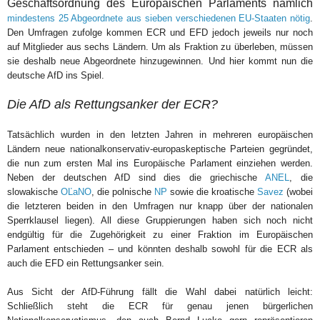
Geschäftsordnung des Europäischen Parlaments nämlich
mindestens 25 Abgeordnete aus sieben verschiedenen EU-Staaten nötig
.
Den Umfragen zufolge kommen ECR und EFD jedoch jeweils nur noch
auf Mitglieder aus sechs Ländern. Um als Fraktion zu überleben, müssen
sie deshalb neue Abgeordnete hinzugewinnen. Und hier kommt nun die
deutsche AfD ins Spiel.
Die AfD als Rettungsanker der ECR?
Tatsächlich wurden in den letzten Jahren in mehreren europäischen
Ländern neue nationalkonservativ-europaskeptische Parteien gegründet,
die nun zum ersten Mal ins Europäische Parlament einziehen werden.
Neben der deutschen AfD sind dies die griechische
ANEL
, die
slowakische
OĽaNO
, die polnische
NP
sowie die kroatische
Savez
(wobei
die letzteren beiden in den Umfragen nur knapp über der nationalen
Sperrklausel liegen). All diese Gruppierungen haben sich noch nicht
endgültig für die Zugehörigkeit zu einer Fraktion im Europäischen
Parlament entschieden – und könnten deshalb sowohl für die ECR als
auch die EFD ein Rettungsanker sein.
Aus Sicht der AfD-Führung fällt die Wahl dabei natürlich leicht:
Schließlich steht die ECR für genau jenen bürgerlichen