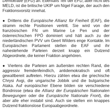
Demokratie
(EFD) an. Ebenfalls Teil der EFD, aber nicht des
MELD, ist die britische UKIP um Nigel Farage, der auch den
Fraktionsvorsitz innehat.
●
Drittens die
Europäische Allianz für Freiheit
(EAF), die
stramm rechte Positionen vertritt. Sie wird von der
französischen FN um Marine Le Pen und der
österreichischen FPÖ dominiert und hält auch zu der
niederländischen PVV um Geert Wilders enge Kontakte. Im
Europäischen Parlament stellen die EAF und ihr
nahestehende Parteien derzeit knapp ein Dutzend
Abgeordnete, die keiner Fraktion angehören.
●
Viertens die Parteien am äußersten rechten Rand, die
aggressiv fremdenfeindlich, antidemokratisch und oft
gewaltbereit auftreten. Hierzu zählen etwa die griechische
Chrysi Avgi, die ungarische Jobbik und die bulgarische
Ataka. Auf europäischer Ebene bilden sie verschiedene
Bündnisse (etwa die
Allianz der Europäischen Nationalen
Bewegungen
oder die
Europäische Nationale Front
), die
aber alle eher instabil sind. Auch sie stellen ein knappes
Dutzend fraktionslose Europaabgeordnete.