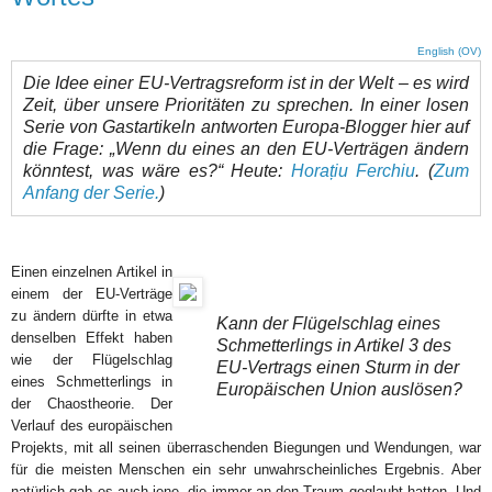
English (OV)
Die Idee einer EU-Vertragsreform ist in der Welt – es wird
Zeit, über unsere Prioritäten zu sprechen. In einer losen
Serie von Gastartikeln antworten Europa-Blogger hier auf
die Frage: „Wenn du eines an den EU-Verträgen ändern
könntest, was wäre es?“ Heute:
Horațiu Ferchiu
. (
Zum
Anfang der Serie.
)
Einen einzelnen Artikel in
einem der EU-Verträge
zu ändern dürfte in etwa
Kann der Flügelschlag eines
denselben Effekt haben
Schmetterlings in Artikel 3 des
wie der Flügelschlag
EU-Vertrags einen Sturm in der
eines Schmetterlings in
Europäischen Union auslösen?
der Chaostheorie. Der
Verlauf des europäischen
Projekts, mit all seinen überraschenden Biegungen und Wendungen, war
für die meisten Menschen ein sehr unwahrscheinliches Ergebnis. Aber
natürlich gab es auch jene, die immer an den Traum geglaubt hatten. Und