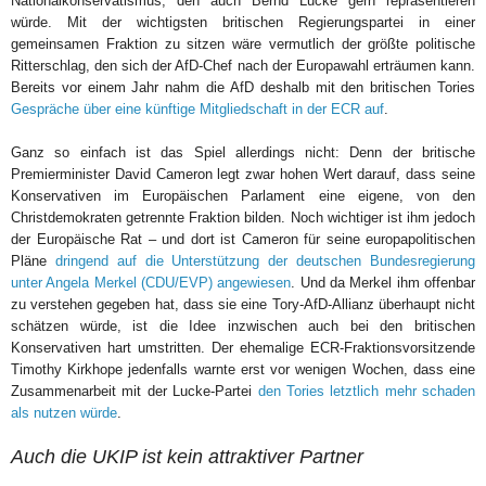
Nationalkonservatismus, den auch Bernd Lucke gern repräsentieren
würde. Mit der wichtigsten britischen Regierungspartei in einer
gemeinsamen Fraktion zu sitzen wäre vermutlich der größte politische
Ritterschlag, den sich der AfD-Chef nach der Europawahl erträumen kann.
Bereits vor einem Jahr nahm die AfD deshalb mit den britischen Tories
Gespräche über eine künftige Mitgliedschaft in der ECR auf
.
Ganz so einfach ist das Spiel allerdings nicht: Denn der britische
Premierminister David Cameron legt zwar hohen Wert darauf, dass seine
Konservativen im Europäischen Parlament eine eigene, von den
Christdemokraten getrennte Fraktion bilden. Noch wichtiger ist ihm jedoch
der Europäische Rat – und dort ist Cameron für seine europapolitischen
Pläne
dringend auf die Unterstützung der deutschen Bundesregierung
unter Angela Merkel (CDU/EVP) angewiesen
. Und da Merkel ihm offenbar
zu verstehen gegeben hat, dass sie eine Tory-AfD-Allianz überhaupt nicht
schätzen würde, ist die Idee inzwischen auch bei den britischen
Konservativen hart umstritten. Der ehemalige ECR-Fraktionsvorsitzende
Timothy Kirkhope jedenfalls warnte erst vor wenigen Wochen, dass eine
Zusammenarbeit mit der Lucke-Partei
den Tories letztlich mehr schaden
als nutzen würde
.
Auch die UKIP ist kein attraktiver Partner