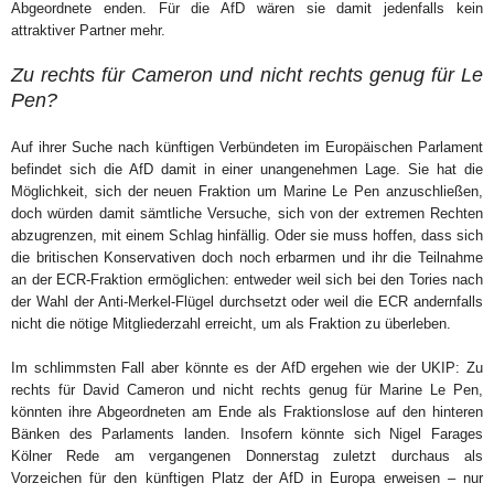
Abgeordnete enden. Für die AfD wären sie damit jedenfalls kein
attraktiver Partner mehr.
Zu rechts für Cameron und nicht rechts genug für Le
Pen?
Auf ihrer Suche nach künftigen Verbündeten im Europäischen Parlament
befindet sich die AfD damit in einer unangenehmen Lage. Sie hat die
Möglichkeit, sich der neuen Fraktion um Marine Le Pen anzuschließen,
doch würden damit sämtliche Versuche, sich von der extremen Rechten
abzugrenzen, mit einem Schlag hinfällig. Oder sie muss hoffen, dass sich
die britischen Konservativen doch noch erbarmen und ihr die Teilnahme
an der ECR-Fraktion ermöglichen: entweder weil sich bei den Tories nach
der Wahl der Anti-Merkel-Flügel durchsetzt oder weil die ECR andernfalls
nicht die nötige Mitgliederzahl erreicht, um als Fraktion zu überleben.
Im schlimmsten Fall aber könnte es der AfD ergehen wie der UKIP: Zu
rechts für David Cameron und nicht rechts genug für Marine Le Pen,
könnten ihre Abgeordneten am Ende als Fraktionslose auf den hinteren
Bänken des Parlaments landen. Insofern könnte sich Nigel Farages
Kölner Rede am vergangenen Donnerstag zuletzt durchaus als
Vorzeichen für den künftigen Platz der AfD in Europa erweisen – nur