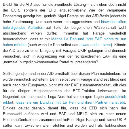
Bleibt für die AfD also nur die zweitbeste Lösung – sich eben doch nicht
der ECR, sondern der EFD anzuschließen? Wie der vergangene
Donnerstag gezeigt hat, genießt Nigel Farage bei der AfD-Basis jedenfalls
hohe Zustimmung. Und auch wenn sein aggressives und
bisweilen offen
beleidigendes Auftreten
auf Teile der bürgerlichen Wählerschaft wohl
abschreckend wirken dürfte: Immerhin hat Farage wiederholt
hervorgehoben, dass er mit
Marine Le Pen und ihrer EAF nichts zu tun
haben möchte
(auch wenn Le Pen selbst das
etwas anders sieht
). Könnte
die AfD also zu einer Einigung mit Farages UKIP gelangen und dennoch
versuchen, sich in Abgrenzung von der rechtsextremen EAF als eine
„normale“ bürgerlich-konservative Partei zu präsentieren?
Sollte irgendjemand in der AfD ernsthaft über diesen Plan nachdenken: Er
würde vermutlich scheitern. Denn selbst wenn Farage standfest bleibt und
auch nach der Europawahl nicht mit der EAF zusammenarbeitet, gilt dies
für die übrigen Mitgliedsparteien der EFD-Fraktion keineswegs. Im
Gegenteil, die italienische Lega Nord hat vor einigen Tagen
ausdrücklich
erklärt, dass sie ein Bündnis mit Le Pen und ihren Partnern anstrebt
.
Einiges deutet deshalb darauf hin, dass die EFD sich nach der
Europawahl auflösen wird und EAF und MELD sich zu einer neuen
Rechtsaußenfraktion zusammenschließen. Nigel Farage und seine UKIP
säßen dann zwischen allen Stühlen und würden wohl als fraktionslose