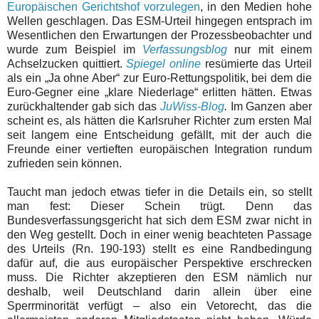
Europäischen Gerichtshof vorzulegen
, in den Medien hohe
Wellen geschlagen. Das ESM-Urteil hingegen entsprach im
Wesentlichen den Erwartungen der Prozessbeobachter und
wurde zum Beispiel im
Verfassungsblog
nur mit einem
Achselzucken quittiert.
Spiegel online
resümierte das Urteil
als ein „Ja ohne Aber“ zur Euro-Rettungspolitik, bei dem die
Euro-Gegner eine „klare Niederlage“ erlitten hätten. Etwas
zurückhaltender gab sich das
JuWiss-Blog
.
Im Ganzen aber
scheint es, als hätten die Karlsruher Richter zum ersten Mal
seit langem eine Entscheidung gefällt, mit der auch die
Freunde einer vertieften europäischen Integration rundum
zufrieden sein können.
Taucht man jedoch etwas tiefer in die Details ein, so stellt
man fest: Dieser Schein trügt. Denn das
Bundesverfassungsgericht hat sich dem ESM zwar nicht in
den Weg gestellt. Doch in einer wenig beachteten Passage
des Urteils (Rn. 190-193) stellt es eine Randbedingung
dafür auf, die aus europäischer Perspektive erschrecken
muss. Die Richter akzeptieren den ESM nämlich nur
deshalb, weil Deutschland darin allein über eine
Sperrminorität verfügt – also ein Vetorecht, das die