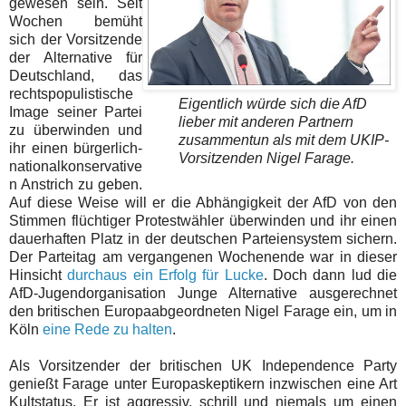
gewesen sein. Seit
Wochen bemüht
sich der Vorsitzende
der Alternative für
Deutschland, das
rechtspopulistische
Eigentlich würde sich die AfD
Image seiner Partei
lieber mit anderen Partnern
zu überwinden und
zusammentun als mit dem UKIP-
ihr einen bürgerlich-
Vorsitzenden Nigel Farage.
nationalkonservative
n Anstrich zu geben.
Auf diese Weise will er die Abhängigkeit der AfD von den
Stimmen flüchtiger Protestwähler überwinden und ihr einen
dauerhaften Platz in der deutschen Parteiensystem sichern.
Der Parteitag am vergangenen Wochenende war in dieser
Hinsicht
durchaus ein Erfolg für Lucke
. Doch dann lud die
AfD-Jugendorganisation Junge Alternative ausgerechnet
den britischen Europaabgeordneten Nigel Farage ein, um in
Köln
eine Rede zu halten
.
Als Vorsitzender der britischen UK Independence Party
genießt Farage unter Europaskeptikern inzwischen eine Art
Kultstatus. Er ist aggressiv, schrill und niemals um einen