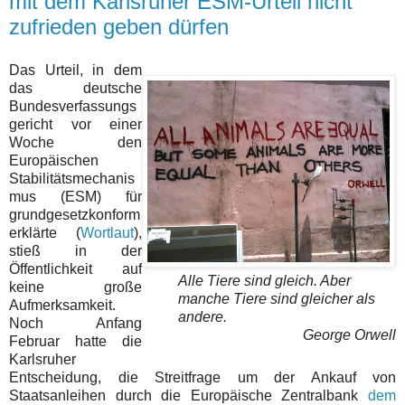
mit dem Karlsruher ESM-Urteil nicht
zufrieden geben dürfen
Das Urteil, in dem
das deutsche
Bundesverfassungs
gericht vor einer
Woche den
Europäischen
Stabilitätsmechanis
mus (ESM) für
grundgesetzkonform
erklärte (
Wortlaut
),
stieß in der
Öffentlichkeit auf
Alle Tiere sind gleich. Aber
keine große
manche Tiere sind gleicher als
Aufmerksamkeit.
andere.
Noch Anfang
George Orwell
Februar hatte die
Karlsruher
Entscheidung, die Streitfrage um der Ankauf von
Staatsanleihen durch die Europäische Zentralbank
dem