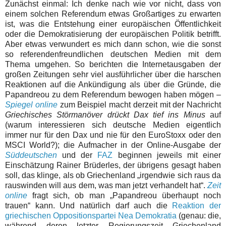
Zunächst einmal: Ich denke nach wie vor nicht, dass von
einem solchen Referendum etwas Großartiges zu erwarten
ist, was die Entstehung einer europäischen Öffentlichkeit
oder die Demokratisierung der europäischen Politik betrifft.
Aber etwas verwundert es mich dann schon, wie die sonst
so referendenfreundlichen deutschen Medien mit dem
Thema umgehen. So berichten die Internetausgaben der
großen Zeitungen sehr viel ausführlicher über die harschen
Reaktionen auf die Ankündigung als über die Gründe, die
Papandreou zu dem Referendum bewogen haben mögen –
Spiegel online
zum Beispiel macht derzeit mit der Nachricht
Griechisches Störmanöver drückt Dax tief ins Minus
auf
(warum interessieren sich deutsche Medien eigentlich
immer nur für den Dax und nie für den EuroStoxx oder den
MSCI World?); die Aufmacher in der Online-Ausgabe der
Süddeutschen
und der
FAZ
beginnen jeweils mit einer
Einschätzung Rainer Brüderles, der übrigens gesagt haben
soll, das klinge, als ob Griechenland „irgendwie sich raus da
rauswinden will aus dem, was man jetzt verhandelt hat“.
Zeit
online
fragt sich, ob man „Papandreou überhaupt noch
trauen“ kann. Und natürlich darf auch die
Reaktion der
griechischen Oppositionspartei Nea Demokratia
(genau: die,
während deren letzter Regierungszeit Griechenland