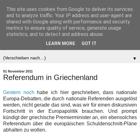
This site uses cookies from Google to deliver its services
Der (europäische)
and to analyze traffic. Your IP address and user-agent are
shared with Google along with performance and security
Föderalist
metrics to ensure quality of service, generate usage
statistics, and to detect and address abuse.
LEARN MORE
GOT IT
▼
▼
01 November 2011
Referendum in Griechenland
Gestern noch
habe ich hier geschrieben, dass nationale
Europa-Debatten, die durch nationale Referenden ausgelöst
werden, nicht gerade das sind, was wir für einen diskursiven
Fortschritt in der Europapolitik brauchen. Und prompt
kündigt der griechische Premierminister an, ein ebensolches
Referendum über die europäischen Schuldenschnitt-Pläne
abhalten zu wollen.