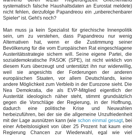
systematisch falsche Haushaltsdaten an Eurostat meldete)
nicht fehlen, derzufolge Papandreou ein „unberechenbarer
Spieler“ ist. Geht's noch?
Man muss ja kein Spezialist für griechische Innenpolitik
sein, um zu verstehen, dass Papandreou nur wenig
Alternativen hat, wenn er die Zustimmung seiner
Bevölkerung für die vom Europäischen Rat eingeschlagene
Austeritätsstrategie sichern will. Seine eigene Partei, die
sozialdemokratische PASOK (SPE), ist nicht wirklich von
diesem Kurs überzeugt und unterstützt ihn nur widerwillig,
weil sie angesichts der Forderungen der anderen
europäischen Staaten, vor allem Deutschlands, keine
andere Möglichkeit zum Verbleib in der Eurozone sieht. Die
Nea Demokratia, die als EVP-Mitglied eigentlich der
Austerität ideologisch näher steht, stimmt grundsätzlich
gegen die Vorschläge der Regierung, in der Hoffnung,
dadurch eine politische Krise und Neuwahlen
herbeizuführen, bei der sie die allgemeine Unzufriedenheit
mit der Lage ausnützen kann (wie
schon einmal gesagt
, bei
einer Arbeitslosigkeit von über 25 Prozent hat kaum eine
Regierung Chancen zur Wiederwahl, egal wie viel