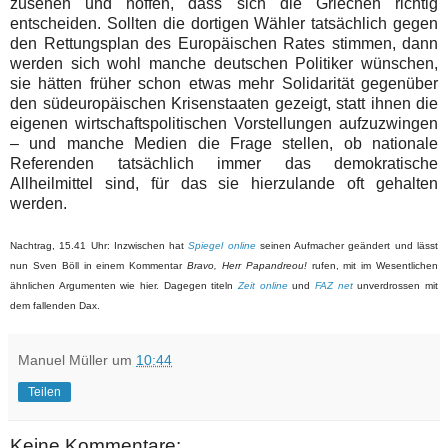
zusehen und hoffen, dass sich die Griechen richtig
entscheiden. Sollten die dortigen Wähler tatsächlich gegen
den Rettungsplan des Europäischen Rates stimmen, dann
werden sich wohl manche deutschen Politiker wünschen,
sie hätten früher schon etwas mehr Solidarität gegenüber
den südeuropäischen Krisenstaaten gezeigt, statt ihnen die
eigenen wirtschaftspolitischen Vorstellungen aufzuzwingen
– und manche Medien die Frage stellen, ob nationale
Referenden tatsächlich immer das demokratische
Allheilmittel sind, für das sie hierzulande oft gehalten
werden.
Nachtrag, 15.41 Uhr: Inzwischen hat
Spiegel online
seinen Aufmacher geändert und lässt
nun Sven Böll in einem Kommentar
Bravo, Herr Papandreou!
rufen, mit im Wesentlichen
ähnlichen Argumenten wie hier. Dagegen titeln
Zeit online
und
FAZ net
unverdrossen mit
dem fallenden Dax.
Manuel Müller
um
10:44
Teilen
Keine Kommentare: