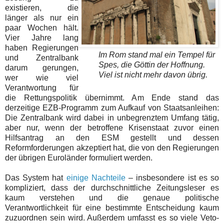
existieren, die
länger als nur ein
paar Wochen hält.
Vier Jahre lang
haben Regierungen
Im Rom stand mal ein Tempel für
und Zentralbank
Spes, die Göttin der Hoffnung.
darum gerungen,
Viel ist nicht mehr davon übrig.
wer wie viel
Verantwortung für
die Rettungspolitik übernimmt. Am Ende stand das
derzeitige EZB-Programm zum Aufkauf von Staatsanleihen:
Die Zentralbank wird dabei in unbegrenztem Umfang tätig,
aber nur, wenn der betroffene Krisenstaat zuvor einen
Hilfsantrag an den ESM gestellt und dessen
Reformforderungen akzeptiert hat, die von den Regierungen
der übrigen Euroländer formuliert werden.
Das System hat
einige Nachteile
– insbesondere ist es so
kompliziert, dass der durchschnittliche Zeitungsleser es
kaum verstehen und die genaue politische
Verantwortlichkeit für eine bestimmte Entscheidung kaum
zuzuordnen sein wird. Außerdem umfasst es so viele Veto-