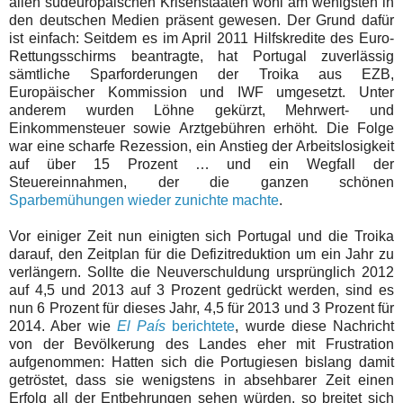
allen südeuropäischen Krisenstaaten wohl am wenigsten in
den deutschen Medien präsent gewesen. Der Grund dafür
ist einfach: Seitdem es im April 2011 Hilfskredite des Euro-
Rettungsschirms beantragte, hat Portugal zuverlässig
sämtliche Sparforderungen der Troika aus EZB,
Europäischer Kommission und IWF umgesetzt. Unter
anderem wurden Löhne gekürzt, Mehrwert- und
Einkommensteuer sowie Arztgebühren erhöht. Die Folge
war eine scharfe Rezession, ein Anstieg der Arbeitslosigkeit
auf über 15 Prozent … und ein Wegfall der
Steuereinnahmen, der die ganzen schönen
Sparbemühungen wieder zunichte machte
.
Vor einiger Zeit nun einigten sich Portugal und die Troika
darauf, den Zeitplan für die Defizitreduktion um ein Jahr zu
verlängern. Sollte die Neuverschuldung ursprünglich 2012
auf 4,5 und 2013 auf 3 Prozent gedrückt werden, sind es
nun 6 Prozent für dieses Jahr, 4,5 für 2013 und 3 Prozent für
2014. Aber wie
El País
berichtete
, wurde diese Nachricht
von der Bevölkerung des Landes eher mit Frustration
aufgenommen: Hatten sich die Portugiesen bislang damit
getröstet, dass sie wenigstens in absehbarer Zeit einen
Erfolg all der Entbehrungen sehen würden, so breitet sich