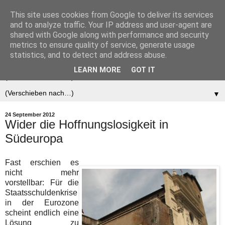
This site uses cookies from Google to deliver its services
Der (europäische)
and to analyze traffic. Your IP address and user-agent are
shared with Google along with performance and security
Föderalist
metrics to ensure quality of service, generate usage
statistics, and to detect and address abuse.
LEARN MORE
GOT IT
▼
▼
24 September 2012
Wider die Hoffnungslosigkeit in
Südeuropa
Fast erschien es
nicht mehr
vorstellbar: Für die
Staatsschuldenkrise
in der Eurozone
scheint endlich eine
Lösung zu