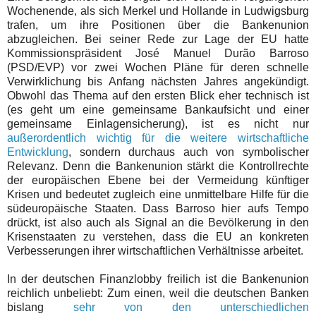
Wochenende, als sich Merkel und Hollande in Ludwigsburg
trafen, um ihre Positionen über die Bankenunion
abzugleichen. Bei seiner Rede zur Lage der EU hatte
Kommissionspräsident José Manuel Durão Barroso
(PSD/EVP) vor zwei Wochen Pläne für deren schnelle
Verwirklichung bis Anfang nächsten Jahres angekündigt.
Obwohl das Thema auf den ersten Blick eher technisch ist
(es geht um eine gemeinsame Bankaufsicht und einer
gemeinsame Einlagensicherung), ist es nicht nur
außerordentlich wichtig für die weitere wirtschaftliche
Entwicklung
, sondern durchaus auch von symbolischer
Relevanz. Denn die Bankenunion stärkt die Kontrollrechte
der europäischen Ebene bei der Vermeidung künftiger
Krisen und bedeutet zugleich eine unmittelbare Hilfe für die
südeuropäische Staaten. Dass Barroso hier aufs Tempo
drückt, ist also auch als Signal an die Bevölkerung in den
Krisenstaaten zu verstehen, dass die EU an konkreten
Verbesserungen ihrer wirtschaftlichen Verhältnisse arbeitet.
In der deutschen Finanzlobby freilich ist die Bankenunion
reichlich unbeliebt: Zum einen, weil die deutschen Banken
bislang
sehr von den unterschiedlichen