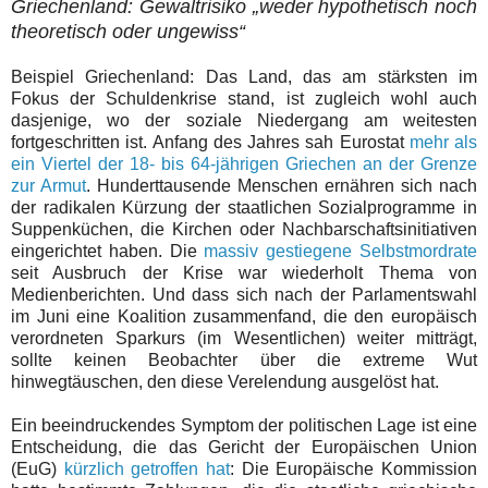
Griechenland: Gewaltrisiko „weder hypothetisch noch
theoretisch oder ungewiss“
Beispiel Griechenland: Das Land, das am stärksten im
Fokus der Schuldenkrise stand, ist zugleich wohl auch
dasjenige, wo der soziale Niedergang am weitesten
fortgeschritten ist. Anfang des Jahres sah Eurostat
mehr als
ein Viertel der 18- bis 64-jährigen Griechen an der Grenze
zur Armut
. Hunderttausende Menschen ernähren sich nach
der radikalen Kürzung der staatlichen Sozialprogramme in
Suppenküchen, die Kirchen oder Nachbarschaftsinitiativen
eingerichtet haben. Die
massiv gestiegene Selbstmordrate
seit Ausbruch der Krise war wiederholt Thema von
Medienberichten. Und dass sich nach der Parlamentswahl
im Juni eine Koalition zusammenfand, die den europäisch
verordneten Sparkurs (im Wesentlichen) weiter mitträgt,
sollte keinen Beobachter über die extreme Wut
hinwegtäuschen, den diese Verelendung ausgelöst hat.
Ein beeindruckendes Symptom der politischen Lage ist eine
Entscheidung, die das Gericht der Europäischen Union
(EuG)
kürzlich getroffen hat
: Die Europäische Kommission