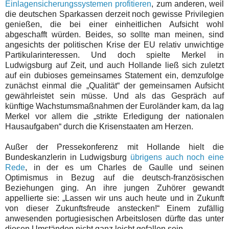
Einlagensicherungssystemen profitieren
, zum anderen, weil
die deutschen Sparkassen derzeit noch gewisse Privilegien
genießen, die bei einer einheitlichen Aufsicht wohl
abgeschafft würden. Beides, so sollte man meinen, sind
angesichts der politischen Krise der EU relativ unwichtige
Partikularinteressen. Und doch spielte Merkel in
Ludwigsburg auf Zeit, und auch Hollande ließ sich zuletzt
auf ein dubioses gemeinsames Statement ein, demzufolge
zunächst einmal die „Qualität“ der gemeinsamen Aufsicht
gewährleistet sein müsse. Und als das Gespräch auf
künftige Wachstumsmaßnahmen der Euroländer kam, da lag
Merkel vor allem die „strikte Erledigung der nationalen
Hausaufgaben“ durch die Krisenstaaten am Herzen.
Außer der Pressekonferenz mit Hollande hielt die
Bundeskanzlerin in Ludwigsburg
übrigens auch noch eine
Rede
, in der es um Charles de Gaulle und seinen
Optimismus in Bezug auf die deutsch-französischen
Beziehungen ging. An ihre jungen Zuhörer gewandt
appellierte sie: „Lassen wir uns auch heute und in Zukunft
von dieser Zukunftsfreude anstecken!“ Einem zufällig
anwesenden portugiesischen Arbeitslosen dürfte das unter
diesen Umständen nicht ganz leicht gefallen sein.