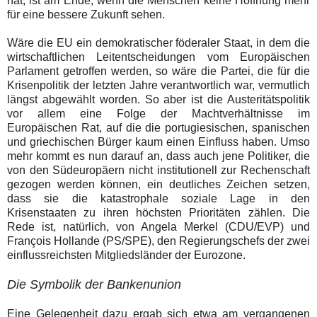
hat, ist am Ende, wenn die Menschen keine Hoffnung mehr
für eine bessere Zukunft sehen.
Wäre die EU ein demokratischer föderaler Staat, in dem die
wirtschaftlichen Leitentscheidungen vom Europäischen
Parlament getroffen werden, so wäre die Partei, die für die
Krisenpolitik der letzten Jahre verantwortlich war, vermutlich
längst abgewählt worden. So aber ist die Austeritätspolitik
vor allem eine Folge der Machtverhältnisse im
Europäischen Rat, auf die die portugiesischen, spanischen
und griechischen Bürger kaum einen Einfluss haben. Umso
mehr kommt es nun darauf an, dass auch jene Politiker, die
von den Südeuropäern nicht institutionell zur Rechenschaft
gezogen werden können, ein deutliches Zeichen setzen,
dass sie die katastrophale soziale Lage in den
Krisenstaaten zu ihren höchsten Prioritäten zählen. Die
Rede ist, natürlich, von Angela Merkel (CDU/EVP) und
François Hollande (PS/SPE), den Regierungschefs der zwei
einflussreichsten Mitgliedsländer der Eurozone.
Die Symbolik der Bankenunion
Eine Gelegenheit dazu ergab sich etwa am vergangenen