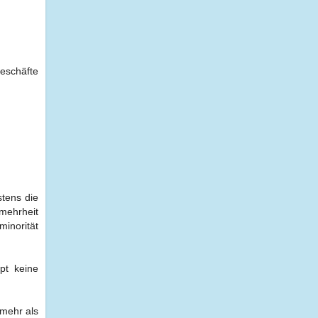
Geschäfte
stens die
mehrheit
inorität
pt keine
 mehr als