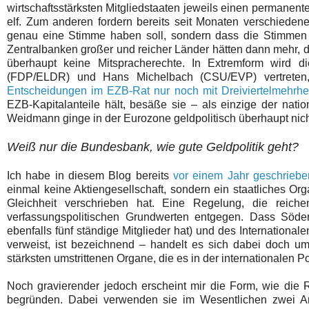
wirtschaftsstärksten Mitgliedstaaten jeweils einen permanente
elf. Zum anderen fordern bereits seit Monaten verschiedene 
genau eine Stimme haben soll, sondern dass die Stimmen
Zentralbanken großer und reicher Länder hätten dann mehr, d
überhaupt keine Mitspracherechte. In Extremform wird 
(FDP/ELDR) und Hans Michelbach (CSU/EVP) vertreten
Entscheidungen im EZB-Rat nur noch mit Dreiviertelmehrhe
EZB-Kapitalanteile hält, besäße sie – als einzige der natio
Weidmann ginge in der Eurozone geldpolitisch überhaupt nich
Weiß nur die Bundesbank, wie gute Geldpolitik geht?
Ich habe in diesem Blog bereits
vor einem Jahr geschriebe
einmal keine Aktiengesellschaft, sondern ein staatliches O
Gleichheit verschrieben hat. Eine Regelung, die reiche
verfassungspolitischen Grundwerten entgegen. Dass Söder
ebenfalls fünf ständige Mitglieder hat) und des Internationa
verweist, ist bezeichnend – handelt es sich dabei doch 
stärksten umstrittenen Organe, die es in der internationalen Pol
Noch gravierender jedoch erscheint mir die Form, wie die
begründen. Dabei verwenden sie im Wesentlichen zwei Arg