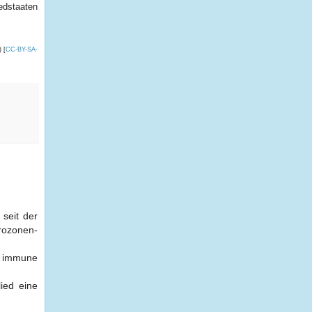
edstaaten
 [
CC-BY-SA-
 seit der
urozonen-
h immune
ied eine