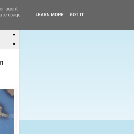
ser-agent
rate usage
LEARN MORE
GOT IT
▼
▼
n