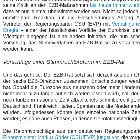
seine Kritik an den EZB-Maßnahmen
bis heute immer wied
dass er nun einmal überstimmt worden war. Nicht so jedoch T
unmittelbare Reaktion auf die Entscheidungen Anfang A
Vertreter der Regierungspartei CSU (EVP) mit
Verbalinjur
Draghi
– einer der hässlichsten Vorfälle der Eurokrise, der 
Wichtiger hingegen ist eine andere Initiative, die nun sch
Vorschlag, das Stimmverfahren im EZB-Rat so zu verändern
werden kann.
Vorschläge einer Stimmrechtsreform im EZB-Rat
Und das geht so: Der EZB-Rat setzt sich derzeit aus den C
den sechs EZB-Direktoren zusammen. Entscheidungen werden 
hat. Sobald die Eurozone aus neunzehn oder mehr Ländern b
nicht mehr allzu lange auf sich warten lassen wird), soll d
noch fünfzehn nationale Zentralbankchefs stimmberechtigt, wo
Deutschland, Frankreich, Italien, Spanien und die Niederlande
würden. Infolgedessen könnte jede einzelne nationale Ze
werden; es gäbe auch Phasen, in denen sie rotationsbedingt
Die Reformvorschläge aus den deutschen Regierungspart
Finanzminister Markus Söder (CSU/EVP) jüngst vor
, die vor