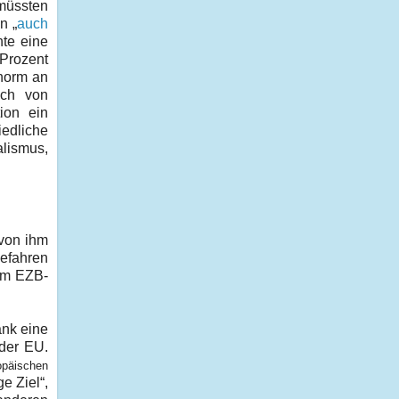
 müssten
n „
auch
nte eine
 Prozent
enorm an
sch von
ion ein
iedliche
alismus,
 von ihm
Gefahren
 im EZB-
ank eine
 der EU.
opäischen
e Ziel“,