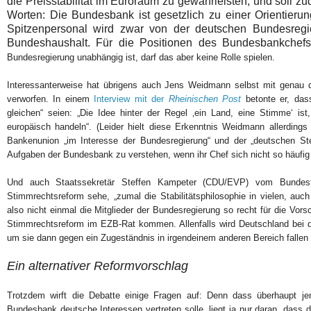
die Preisstabilität im Euroraum zu gewährleisten, und soll zu
Worten: Die Bundesbank ist gesetzlich zu einer Orientier
Spitzenpersonal wird zwar von der deutschen Bundesregi
Bundeshaushalt. Für die Positionen des Bundesbankchef
Bundesregierung unabhängig ist, darf das aber keine Rolle spielen.
Interessanterweise hat übrigens auch Jens Weidmann selbst mit genau 
verworfen. In einem
Interview mit der
Rheinischen Post
betonte er, da
gleichen“ seien: „Die Idee hinter der Regel ‚ein Land, eine Stimme‘ is
europäisch handeln“. (Leider hielt diese Erkenntnis Weidmann allerdings
Bankenunion „
im Interesse der Bundesregierung“ und der „deutschen Steu
Aufgaben der Bundesbank zu verstehen, wenn ihr Chef sich nicht so häufig ö
Und auch Staatssekretär Steffen Kampeter (CDU/EVP) vom Bundesf
Stimmrechtsreform sehe, „zumal die Stabilitätsphilosophie in vielen, auch
also nicht einmal die Mitglieder der Bundesregierung so recht für die Vors
Stimmrechtsreform im EZB-Rat kommen. Allenfalls wird Deutschland bei de
um sie dann gegen ein Zugeständnis in irgendeinem anderen Bereich fallen 
Ein alternativer Reformvorschlag
Trotzdem wirft die Debatte einige Fragen auf: Denn dass überhaupt j
Bundesbank deutsche Interessen vertreten solle, liegt ja nur daran, dass