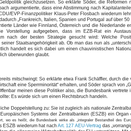
 Geldpolitik gleichzusetzen. So erklärte Söder, die Reformen
lbach argumentierte, dass eine Abstimmung nach Kapitalanteile
 CDU/EVP-Finanzpolitiker Klaus-Peter Flosbach wiederum leh
adurch „Frankreich, Italien, Spanien und Portugal auf über 50
entierte Länder wie Finnland, Österreich und die Niederlande 
er die Vorstellung aufgegeben, dass im EZB-Rat ein Austau
am nach der
besten Strategie gesucht wird: Welche Posit
on seiner Staatsangehörigkeit ab. Ob man das nun als „untersch
tztlich handelt es sich dabei um einen chauvinistischen Nation
lich überwunden glaubt.
reits mitschwingt: So erklärte etwa Frank Schäffler, durch die
tschaft eine Sperrminorität“ erhalten, und Söder sprach von „
Offenbar meinen diese Politiker also, die Bundesbank vertrete
ollte: Es würde sich um einen Rechtsbruch handeln.
he Doppelstellung zu: Sie ist zugleich als nationale Zentralb
es Europäischen Systems der Zentralbanken (ESZB) ein Organ
ert, wo es heißt, die Bundesbank wirke als „
integraler Bestandteil des Eur
s ESZB wiederum hat nach
Art. 127 AEU-Vertrag
das „vorrangig