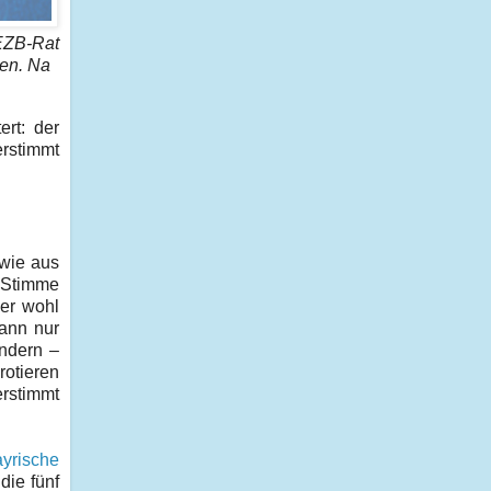
EZB-Rat
en. Na
ert: der
rstimmt
owie aus
e Stimme
der wohl
dann nur
ändern –
rotieren
rstimmt
yrische
die fünf