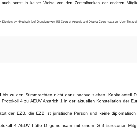
h auch sonst in keiner Weise von den Zentralbanken der anderen Mitgli
 Districts by Nkocharh (auf Grundlage von US Court of Appeals and District Court map.svg: User:Tintazul)
 bis zu den Stimmrechten nicht ganz nachvollziehen. Kapitalanteil D
 Protokoll 4 zu AEUV Anstrich 1 in der aktuellen Konstellation der E
atut der EZB, die EZB ist juristische Person und keine diplomatisc
rotokoll 4 AEUV hätte D gemeinsam mit einem G-8-Eurozonen-Mitgl