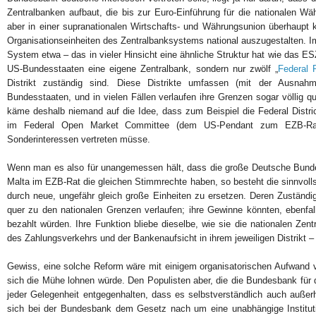
Zentralbanken aufbaut, die bis zur Euro-Einführung für die nationalen Wä
aber in einer supranationalen Wirtschafts- und Währungsunion überhaupt 
Organisationseinheiten des Zentralbanksystems national auszugestalten. 
System etwa – das in vieler Hinsicht eine ähnliche Struktur hat wie das ESZ
US-Bundesstaaten eine eigene Zentralbank, sondern nur zwölf „
Federal 
Distrikt zuständig sind. Diese Distrikte umfassen (mit der Ausna
Bundesstaaten, und in vielen Fällen verlaufen ihre Grenzen sogar völlig 
käme deshalb niemand auf die Idee, dass zum Beispiel die Federal Distri
im Federal Open Market Committee (dem US-Pendant zum EZB-Rat)
Sonderinteressen vertreten müsse.
Wenn man es also für unangemessen hält, dass die große Deutsche Bunde
Malta im EZB-Rat die gleichen Stimmrechte haben, so besteht die sinnvolls
durch neue, ungefähr gleich große Einheiten zu ersetzen. Deren Zuständi
quer zu den nationalen Grenzen verlaufen; ihre Gewinne könnten, ebenfal
bezahlt würden. Ihre Funktion bliebe dieselbe, wie sie die nationalen Ze
des Zahlungsverkehrs und der Bankenaufsicht in ihrem jeweiligen Distrikt 
Gewiss, eine solche Reform wäre mit einigem organisatorischen Aufwand v
sich die Mühe lohnen würde. Den Populisten aber, die die Bundesbank für 
jeder Gelegenheit entgegenhalten, dass es selbstverständlich auch au
sich bei der Bundesbank dem Gesetz nach um eine unabhängige Instituti