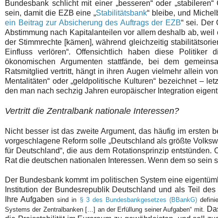
Bundesbank schlicht mit einer „besseren“ oder „stabileren“
sein, damit die EZB eine „
Stabilitätsbank
“ bleibe, und Miche
ein Beitrag zur Absicherung des Auftrags der EZB
“ sei. Der
Abstimmung nach Kapitalanteilen vor allem deshalb ab, weil d
der Stimmrechte [kämen], während gleichzeitig stabilitätsori
Einfluss verlören“. Offensichtlich haben diese Politik
ökonomischen
Argumenten stattfände, bei dem gemeins
Ratsmitglied vertritt, hängt in ihren Augen vielmehr allein v
Mentalitäten“ oder „geldpolitische Kulturen“ bezeichnet – le
den man nach sechzig Jahren europäischer Integration eigent
Vertritt die Zentralbank nationale Interessen?
Nicht besser ist das zweite Argument, das häufig im ersten be
vorgeschlagene Reform solle „Deutschland als größte Volkswir
für Deutschland“, die aus dem Rotationsprinzip entstünden. 
Rat die deutschen nationalen Interessen. Wenn dem so sein s
Der Bundesbank kommt im politischen System eine eigentümlic
Institution der Bundesrepublik Deutschland und als Teil d
Ihre Aufgaben
sind in
§ 3 des Bundesbankgesetzes (BBankG)
defini
Da
Systems der Zentralbanken […] an der Erfüllung seiner Aufgaben“ mit.