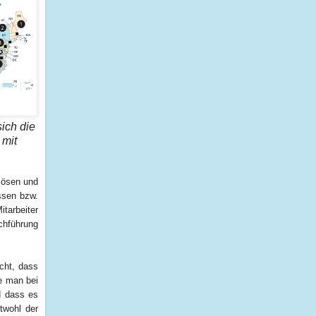
ich die
 mit
ulösen und
ssen bzw.
tarbeiter
chführung
cht, dass
e man bei
d dass es
twohl der