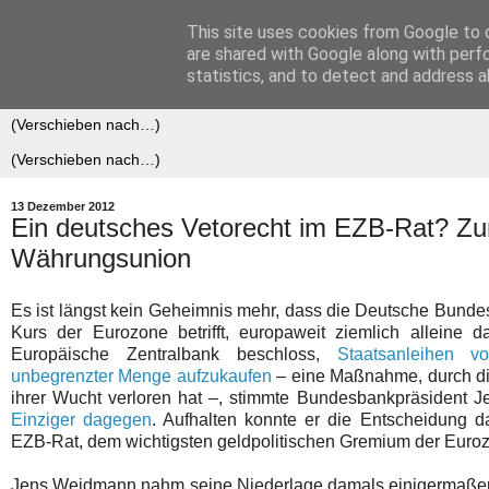
This site uses cookies from Google to d
Der (europäische) Föderalis
are shared with Google along with perf
statistics, and to detect and address a
13 Dezember 2012
Ein deutsches Vetorecht im EZB-Rat? Zur
Währungsunion
Es ist längst kein Geheimnis mehr, dass die Deutsche Bunde
Kurs der Eurozone betrifft, europaweit ziemlich alleine d
Europäische Zentralbank beschloss,
Staatsanleihen vo
unbegrenzter Menge aufzukaufen
– eine Maßnahme, durch die
ihrer Wucht verloren hat –, stimmte Bundesbankpräsiden
Einziger dagegen
. Aufhalten konnte er die Entscheidung da
EZB-Rat, dem wichtigsten geldpolitischen Gremium der Eurozo
Jens Weidmann nahm seine Niederlage damals einigermaßen s