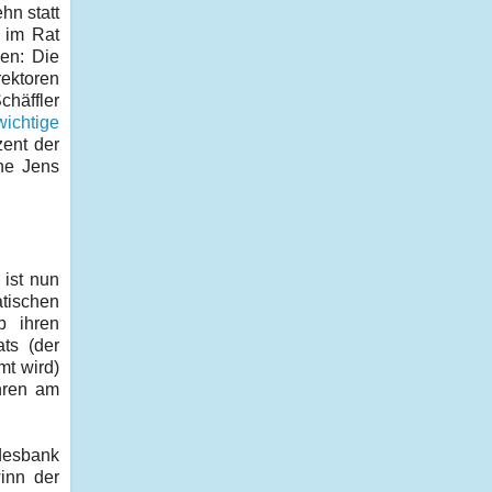
hn statt
k im Rat
en: Die
rektoren
häffler
ichtige
ent der
hne Jens
 ist nun
atischen
b ihren
ts (der
mt wird)
hren am
desbank
inn der