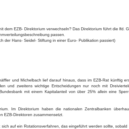
it dem EZB- Direktorium verwechseln? Das Direktorium führt die lfd. 
immverteilungsbeschreibung passen.
ch der Hans- Seidel- Stiftung in einer Euro- Publikation passiert)
ffler und Michelbach lief darauf hinaus, dass im EZB-Rat künftig er
den und zweitens wichtige Entscheidungen nur noch mit Dreiviertel
undesbank mit einem Kapitalanteil von über 25% allein eine Sperrm
rium. Im Direktorium haben die nationalen Zentralbanken überhau
hen EZB-Direktoren zusammensetzt.
eht sich auf ein Rotationsverfahren, das eingeführt werden sollte, sobald