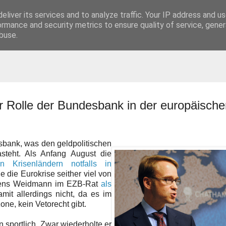
eliver its services and to analyze traffic. Your IP address and u
t
ormance and security metrics to ensure quality of service, gene
buse.
 Rolle der Bundesbank in der europäische
sbank, was den geldpolitischen
asteht. Als Anfang August die
n Krisenländern notfalls in
 die Eurokrise seither viel von
t Jens Weidmann im EZB-Rat
als
mit allerdings nicht, da es im
ne, kein Vetorecht gibt.
portlich. Zwar wiederholte er