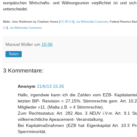
europäischen Wirtschafts- und Währungsunion verpflichtet ist und sic
unterscheidet.
Bilder: Jens Weidmann by Chatham House [
CC-BY-2.0
],
via Wikimedia Commons
; Federal Reserve Bank
2.5
],
via Wikimedia Commons
.
Manuel Müller
um
15:06
Teilen
3 Kommentare:
Anonym
21/6/13 15:26
Hallo, irgendwie kann ich die Zahlen vom EZB- Kapitalanteil
letzten BIP- Reivision = 27,15%. Stimmrechte gem. Art. 10.2
Mitglieder =11. (Malta z.B. = 4 Stimmrechte).
Zum Rechtsstatus: Art. 282 Abs. 3 AEUV i.V.m. Art. 9.1 St
völkerrechtliche Apeacement- Veranstaltung.
Bei Kapitalmaßnahmen (EZB hat Eigenkapital Art. 10.3 P
Sperrminorität.