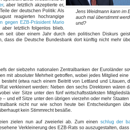
er
, aber letztlich akzeptierte er,
eile der deutschen Politik: Als
Jens Weidmann kann im 
ugust reagierten hochrangige
auch mal überstimmt werd
ien gegen EZB-Präsident Mario
und?
aber letztlich folgenlos blieb.
on seit über einem Jahr durch den politischen Diskurs geist
, dass die Deutsche Bundesbank dort künftig nicht mehr übe
hefs der siebzehn nationalen Zentralbanken der Euroländer s
mit absoluter Mehrheit getroffen, wobei jedes Mitglied ein
esteht (etwa nach einem Beitritt von Lettland und Litauen, 
er Rat verkleinert werden: Neben den sechs Direktoren wären 
bei vier Sitze unter den fünf wirtschaftsstärksten Mitgliedsl
 – und elf Sitze unter den übrigen vierzehn oder mehr Staaten 
ntralbank nicht nur wie schon heute bei Entscheidungen übe
 überhaupt kein Stimmrecht besäße.
eien zielen nun auf zweierlei ab. Zum einen
schlug der ba
gesehene Verkleinerung des EZB-Rats so auszugestalten, dass 