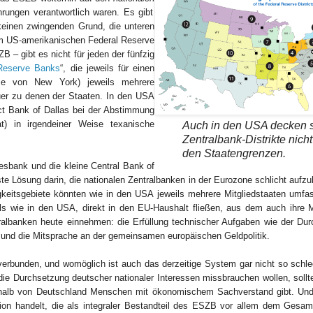
hrungen verantwortlich waren. Es gibt
keinen zwingenden Grund, die unteren
Im US-amerikanischen Federal Reserve
B – gibt es nicht für jeden der fünfzig
Reserve Banks
“, die jeweils für einen
hme von New York) jeweils mehrere
quer zu denen der Staaten. In den USA
ct Bank of Dallas bei der Abstimmung
 in irgendeiner Weise texanische
Auch in den USA decken s
Zentralbank-Distrikte nicht
den Staatengrenzen.
sbank und die kleine Central Bank of
te Lösung darin, die nationalen Zentralbanken in der Eurozone schlicht aufz
gkeitsgebiete könnten wie in den USA jeweils mehrere Mitgliedstaaten umfa
ls wie in den USA, direkt in den EU-Haushalt fließen, aus dem auch ihre Mi
ntralbanken heute einnehmen: die Erfüllung technischer Aufgaben wie der Dur
– und die Mitsprache an der gemeinsamen europäischen Geldpolitik.
erbunden, und womöglich ist auch das derzeitige System gar nicht so schle
die Durchsetzung deutscher nationaler Interessen missbrauchen wollen, sollt
ßerhalb von Deutschland Menschen mit ökonomischem Sachverstand gibt. Un
on handelt, die als integraler Bestandteil des ESZB vor allem dem Gesam