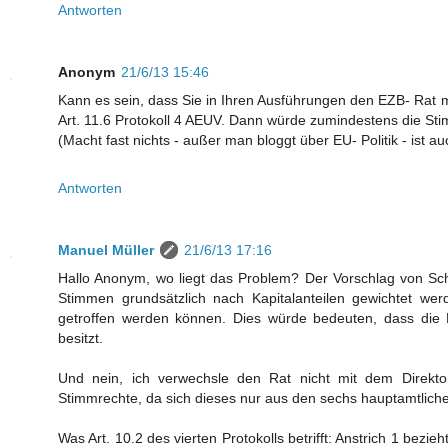
Antworten
Anonym
21/6/13 15:46
Kann es sein, dass Sie in Ihren Ausführungen den EZB- Rat m
Art. 11.6 Protokoll 4 AEUV. Dann würde zumindestens die St
(Macht fast nichts - außer man bloggt über EU- Politik - ist au
Antworten
Manuel Müller
21/6/13 17:16
Hallo Anonym, wo liegt das Problem? Der Vorschlag von Schä
Stimmen grundsätzlich nach Kapitalanteilen gewichtet wer
getroffen werden können. Dies würde bedeuten, dass die B
besitzt.
Und nein, ich verwechsle den Rat nicht mit dem Direkto
Stimmrechte, da sich dieses nur aus den sechs hauptamtlic
Was Art. 10.2 des vierten Protokolls betrifft: Anstrich 1 bezi