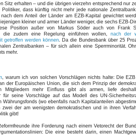
n Sitz erhalten – und die übrigen vierzehn entsprechend nur ze
Politiker, dass künftig nicht mehr jede nationale Zentralban
 nach dem Anteil der Länder am EZB-Kapital gewichtet werd
iejenigen kleiner und armer Länder weniger, die sechs EZB-Di
diese Position außer von Markus Söder auch von Frank Sc
, die zudem eine Regelung einführen wollen,
nach der w
it getroffen werden können
. Da die Bundesbank über 25 Proz
nalen Zentralbanken – für sich allein eine Sperrminorität. O
ts mehr.
n
, warum ich von solchen Vorschlägen nichts halte: Die EZB
rgan der Europäischen Union, die sich dem Prinzip der demokr
n Mitgliedern mehr Einfluss gibt als armen, liefe deshal
 für seine Vorschläge auf das Modell des UN-Sicherheitsra
len Währungsfonds (wo ebenfalls nach Kapitalanteilen abgestim
um zwei der am wenigsten demokratischen und in ihren Verfa
itik gibt!
 Reformfreunde ihre Forderung nach einem Vetorecht der Bun
umentationslinien: Die eine besteht darin, einen Machtgew