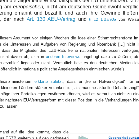
dem die allgemeine Wirtschaftspolitik der EU unterstützen. Mit
ung am
europäischen,
nicht am deutschen Gemeinwohl verpflich
erung ernannt und bezahlt, und auch ihre Gewinne fließen
s, der nach
Art. 130 AEU-Vertrag
und
§ 12 BBankG
von Weisu
diesem Argument vor einigen Wochen die Idee einer Stimmrechtsreform i
ss die „Interessen und Aufgaben von Regierung und Notenbank […] nicht 
t, dass die Mitglieder des EZB-Rats keine nationalen Interessen verfolgen
 nicht davon ab, sich in
anderen Interviews
ungefragt dazu zu äußern, ob
erzahler“ liege oder nicht. Vermutlich fiele es den deutschen Medien leic
ffentlich in nationale politische Angelegenheiten einmischen würde!)
inanzministerium
erklärte zuletzt
, dass er „keine Notwendigkeit“ für 
 kleineren Ländern stärker verankert ist, als manche aktuelle Debatte zeigt“
chläge ihrer Parteikollegen erwärmen können, wird es vermutlich nicht zu ei
r nächsten EU-Vertragsreform mit dieser Position in die Verhandlungen hin
zu lassen.
emand auf die Idee kommt, dass die
 das ESZB weiterhin auf den
nationalen