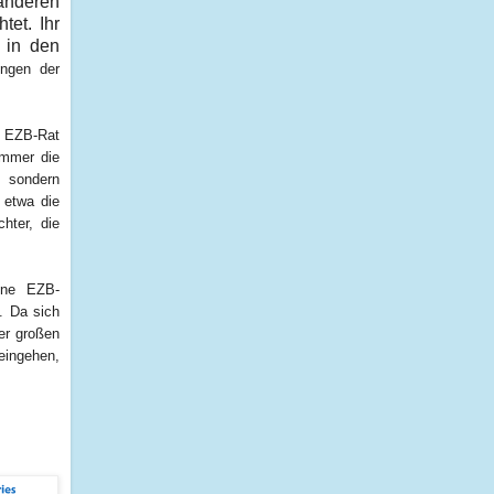
 anderen
tet. Ihr
 in den
ngen der
m EZB-Rat
immer die
, sondern
 etwa die
hter, die
eine EZB-
.
Da sich
ner großen
eingehen,