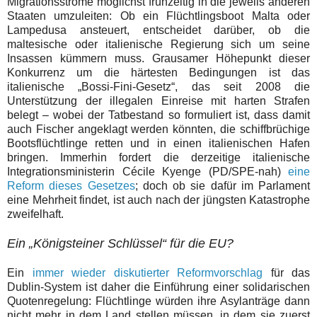
Migrationsströme möglichst frühzeitig in die jeweils anderen
Staaten umzuleiten: Ob ein Flüchtlingsboot Malta oder
Lampedusa ansteuert, entscheidet darüber, ob die
maltesische oder italienische Regierung sich um seine
Insassen kümmern muss. Grausamer Höhepunkt dieser
Konkurrenz um die härtesten Bedingungen ist das
italienische „Bossi-Fini-Gesetz“, das seit 2008 die
Unterstützung der illegalen Einreise mit harten Strafen
belegt – wobei der Tatbestand so formuliert ist, dass damit
auch Fischer angeklagt werden könnten, die schiffbrüchige
Bootsflüchtlinge retten und in einen italienischen Hafen
bringen. Immerhin fordert die derzeitige italienische
Integrationsministerin Cécile Kyenge (PD/SPE-nah)
eine
Reform dieses Gesetzes
; doch ob sie dafür im Parlament
eine Mehrheit findet, ist auch nach der jüngsten Katastrophe
zweifelhaft.
Ein „Königsteiner Schlüssel“ für die EU?
Ein
immer wieder diskutierter Reformvorschlag
für das
Dublin-System ist daher die Einführung einer solidarischen
Quotenregelung: Flüchtlinge würden ihre Asylanträge dann
nicht mehr in dem Land stellen müssen, in dem sie zuerst