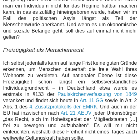
man ein Individuum nicht für das Regime haftbar machen
kann, in das es zufällig hineingeboren wurde, haben wir im
Fall des politischen Asyls längst als Teil der
Menschenwürde anerkannt. Und wenn es um ökonomische
und soziale Belange geht, soll dies auf einmal nicht mehr
gelten?
Freizügigkeit als Menschenrecht
Ich selbst jedenfalls kann auf lange Frist keine guten Gründe
erkennen, um Menschen dauerhaft die freie Wahl ihres
Wohnorts zu verbieten. Auf nationaler Ebene ist diese
Freizügigkeit schon längst ein selbstverständliches
Individualgrundrecht – in Deutschland etwa wurde es
erstmals in §133 der
Paulskirchenverfassung von 1849
verankert und findet sich heute in
Art. 11 GG
sowie in Art. 2
Abs. 1 des
4. Zusatzprotokolls der EMRK
. Und auch in der
EU hat inzwischen nach
Art. 21 AEUV
jeder Unionsbürger
„das Recht, sich im Hoheitsgebiet der Mitgliedstaaten […]
frei zu bewegen und aufzuhalten“. Es will mir nicht
einleuchten, weshalb diese Freiheit nicht eines Tages auch
weltweite Geltungskraft haben sollte.