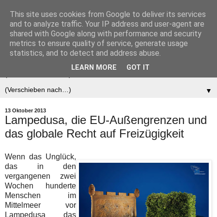
This site uses cookies from Google to deliver its services
Der (europäische)
and to analyze traffic. Your IP address and user-agent are
shared with Google along with performance and security
Föderalist
metrics to ensure quality of service, generate usage
statistics, and to detect and address abuse.
LEARN MORE
GOT IT
▼
▼
13 Oktober 2013
Lampedusa, die EU-Außengrenzen und
das globale Recht auf Freizügigkeit
Wenn das Unglück,
das in den
vergangenen zwei
Wochen hunderte
Menschen im
Mittelmeer vor
Lampedusa das