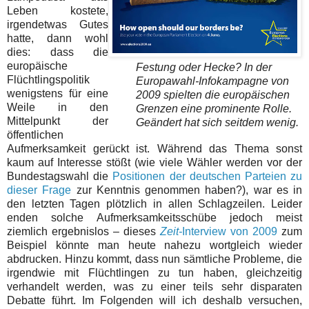
Leben kostete,
irgendetwas Gutes
hatte, dann wohl
dies: dass die
europäische
Festung oder Hecke? In der
Flüchtlingspolitik
Europawahl-Infokampagne von
wenigstens für eine
2009 spielten die europäischen
Weile in den
Grenzen eine prominente Rolle.
Mittelpunkt der
Geändert hat sich seitdem wenig.
öffentlichen
Aufmerksamkeit gerückt ist. Während das Thema sonst
kaum auf Interesse stößt (wie viele Wähler werden vor der
Bundestagswahl die
Positionen der deutschen Parteien zu
dieser Frage
zur Kenntnis genommen haben?), war es in
den letzten Tagen plötzlich in allen Schlagzeilen. Leider
enden solche Aufmerksamkeitsschübe jedoch meist
ziemlich ergebnislos – dieses
Zeit-
Interview von 2009
zum
Beispiel könnte man
heute nahezu wortgleich wieder
abdrucken. Hinzu kommt, dass nun sämtliche Probleme, die
irgendwie mit Flüchtlingen zu tun haben, gleichzeitig
verhandelt werden, was zu einer teils sehr disparaten
Debatte führt. Im Folgenden will ich deshalb versuchen,