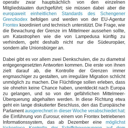
operativ zwar hauptsächlich von den einzelnen
Mitgliedstaaten durchgeführt; sie müssen dabei aber die
europaweit einheitlichen Standards des Schengener
Grenzkodex
befolgen und werden von der EU-Agentur
Frontex
koordiniert und technisch unterstützt. Die Frage, wie
die Bewachung der Grenze im Mittelmeer aussehen sollte,
um Katastrophen wie die von Lampedusa künftig zu
verhindern, geht deshalb nicht nur die Südeuropäer,
sondern alle Unionsbürger an.
Dabei gibt es vor allem zwei Denkschulen, die zu diametral
entgegengesetzten Antworten kommen. Die erste von ihnen
zielt darauf ab, die Kontrolle der Grenzen immer
engmaschiger zu gestalten, um irreguläre Migration schlicht
unmöglich zu machen. Die Flüchtlinge sollen erleben, dass
sie ohnehin keine Chance haben, unentdeckt nach Europa
zu gelangen, und so von der gefährlichen Mittelmeer-
Überquerung abgehalten werden. In diese Richtung etwa
geht ein lange diskutierter Beschluss, den das Europäische
Parlament
ausgerechnet in dieser Woche verabschiedet hat
:
die Einführung von
Eurosur,
einem von Frontex betriebenen
Informationssystem, das ab Dezember eine
möglichst
lückenlose Kontrolle der Schiffsbewegungen auf dem