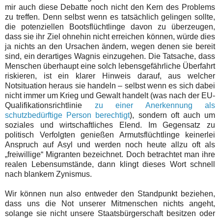
mir auch diese Debatte noch nicht den Kern des Problems
zu treffen. Denn selbst wenn es tatsächlich gelingen sollte,
die potenziellen Bootsflüchtlinge davon zu überzeugen,
dass sie ihr Ziel ohnehin nicht erreichen können, würde dies
ja nichts an den Ursachen ändern, wegen denen sie bereit
sind, ein derartiges Wagnis einzugehen. Die Tatsache, dass
Menschen überhaupt eine solch lebensgefährliche Überfahrt
riskieren, ist ein klarer Hinweis darauf, aus welcher
Notsituation heraus sie handeln – selbst wenn es sich dabei
nicht immer um Krieg und Gewalt handelt (was nach der EU-
Qualifikationsrichtlinie
zu einer Anerkennung als
schutzbedürftige Person berechtigt
), sondern oft auch um
soziales und wirtschaftliches Elend. Im Gegensatz zu
politisch Verfolgten genießen Armutsflüchtlinge keinerlei
Anspruch auf Asyl und werden noch heute allzu oft als
„freiwillige“ Migranten bezeichnet. Doch betrachtet man ihre
realen Lebensumstände, dann klingt dieses Wort schnell
nach blankem Zynismus.
Wir können nun also entweder den Standpunkt beziehen,
dass uns die Not unserer Mitmenschen nichts angeht,
solange sie nicht unsere Staatsbürgerschaft besitzen oder