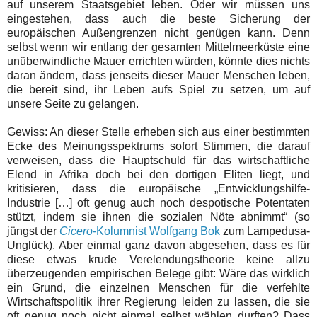
auf unserem Staatsgebiet leben. Oder wir müssen uns
eingestehen, dass auch die beste Sicherung der
europäischen Außengrenzen nicht genügen kann. Denn
selbst wenn wir entlang der gesamten Mittelmeerküste eine
unüberwindliche Mauer errichten würden, könnte dies nichts
daran ändern, dass jenseits dieser Mauer Menschen leben,
die bereit sind, ihr Leben aufs Spiel zu setzen, um auf
unsere Seite zu gelangen.
Gewiss: An dieser Stelle erheben sich aus einer bestimmten
Ecke des Meinungsspektrums sofort Stimmen, die darauf
verweisen, dass die Hauptschuld für das wirtschaftliche
Elend in Afrika doch bei den dortigen Eliten liegt, und
kritisieren, dass die europäische „Entwicklungshilfe-
Industrie […] oft genug auch noch despotische Potentaten
stützt, indem sie ihnen die sozialen Nöte abnimmt“ (so
jüngst der
Cicero
-Kolumnist Wolfgang Bok
zum Lampedusa-
Unglück). Aber einmal ganz davon abgesehen, dass es für
diese etwas krude Verelendungstheorie keine allzu
überzeugenden empirischen Belege gibt: Wäre das wirklich
ein Grund, die einzelnen Menschen für die verfehlte
Wirtschaftspolitik ihrer Regierung leiden zu lassen, die sie
oft genug noch nicht einmal selbst wählen durften? Dass