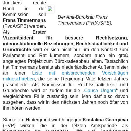
Junckers rechte
Hand in der
Kommission soll
Der Anti-Bürokrat: Frans
Frans Timmermans
Timmermans (PvdA/SPE).
(PvdA/SPE) werden.
Als
Erster
Vizepräsident für bessere Rechtsetzung,
interinstitutionelle Beziehungen, Rechtsstaatlichkeit und
Grundrechte
wird er sich nicht nur um den Kontakt zum
Parlament und Rat kümmern, sondern auch ein groß
angelegtes Projekt zum Bürokratieabbau leiten. Tatsächlich
hat Timmermans bereits als niederländischer Außenminister
an einer
Liste mit entsprechenden Vorschlägen
mitgeschrieben
, die seine Regierung Mitte letzten Jahres
präsentierte. Als Kommissar für Rechtsstaatlichkeit und
Grundrechte wird er zudem für die „
Causa Ungarn
“ und
vergleichbare Fälle zuständig sein. Man darf also davon
ausgehen, dass wir in den nächsten Jahren noch öfter von
ihm hören werden.
Stärker im Hintergrund wird hingegen
Kristalina Georgieva
(EVP) wirken, die in der letzten Amtsperiode als