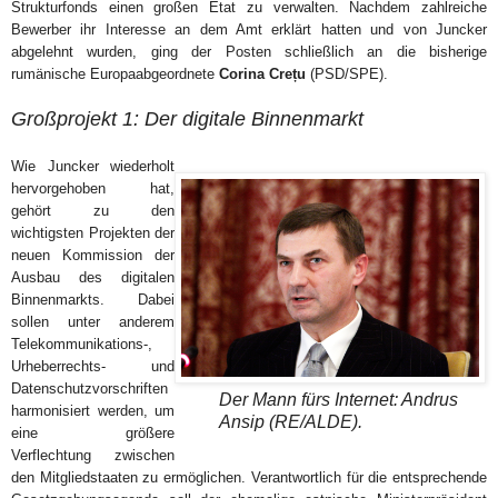
Strukturfonds einen großen Etat zu verwalten. Nachdem zahlreiche
Bewerber ihr Interesse an dem Amt erklärt hatten und von Juncker
abgelehnt wurden, ging der Posten schließlich an die bisherige
rumänische Europaabgeordnete
Corina Crețu
(PSD/SPE).
Großprojekt 1: Der digitale Binnenmarkt
Wie Juncker wiederholt
hervorgehoben hat,
gehört zu den
wichtigsten Projekten der
neuen Kommission der
Ausbau des digitalen
Binnenmarkts. Dabei
sollen unter anderem
Telekommunikations-,
Urheberrechts- und
Datenschutzvorschriften
Der Mann fürs Internet: Andrus
harmonisiert werden, um
Ansip (RE/ALDE).
eine größere
Verflechtung zwischen
den Mitgliedstaaten zu ermöglichen. Verantwortlich für die entsprechende