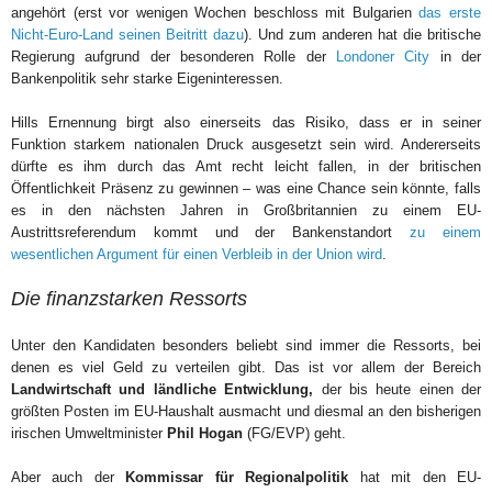
angehört (erst vor wenigen Wochen beschloss mit Bulgarien
das erste
Nicht-Euro-Land seinen Beitritt dazu
). Und zum anderen hat die britische
Regierung aufgrund der besonderen Rolle der
Londoner City
in der
Bankenpolitik sehr starke Eigeninteressen.
Hills Ernennung birgt also einerseits das Risiko, dass er in seiner
Funktion starkem nationalen Druck ausgesetzt sein wird. Andererseits
dürfte es ihm durch das Amt recht leicht fallen, in der britischen
Öffentlichkeit Präsenz zu gewinnen – was eine Chance sein könnte, falls
es in den nächsten Jahren in Großbritannien zu einem EU-
Austrittsreferendum kommt und der Bankenstandort
zu einem
wesentlichen Argument für einen Verbleib in der Union wird
.
Die finanzstarken Ressorts
Unter den Kandidaten besonders beliebt sind immer die Ressorts, bei
denen es viel Geld zu verteilen gibt. Das ist vor allem der Bereich
Landwirtschaft und ländliche Entwicklung,
der bis heute einen der
größten Posten im EU-Haushalt ausmacht und diesmal an den bisherigen
irischen Umweltminister
Phil Hogan
(FG/EVP) geht.
Aber auch der
Kommissar für Regionalpolitik
hat mit den EU-