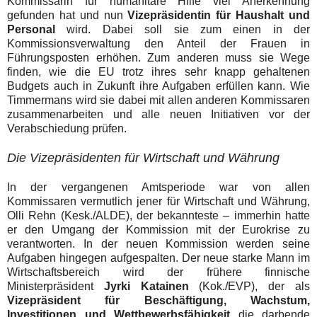
Kommissarin für humanitäre Hilfe viel Anerkennung
gefunden hat und nun
Vizepräsidentin für Haushalt und
Personal
wird. Dabei soll sie zum einen in der
Kommissionsverwaltung den Anteil der Frauen in
Führungsposten erhöhen. Zum anderen muss sie Wege
finden, wie die EU trotz ihres sehr knapp gehaltenen
Budgets auch in Zukunft ihre Aufgaben erfüllen kann. Wie
Timmermans wird sie dabei mit allen anderen Kommissaren
zusammenarbeiten und alle neuen Initiativen vor der
Verabschiedung prüfen.
Die Vizepräsidenten für Wirtschaft und Währung
In der vergangenen Amtsperiode war von allen
Kommissaren vermutlich jener für Wirtschaft und Währung,
Olli Rehn (Kesk./ALDE), der bekannteste – immerhin hatte
er den Umgang der Kommission mit der Eurokrise zu
verantworten. In der neuen Kommission werden seine
Aufgaben hingegen aufgespalten. Der neue starke Mann im
Wirtschaftsbereich wird der frühere finnische
Ministerpräsident
Jyrki Katainen
(Kok./EVP), der als
Vizepräsident für Beschäftigung, Wachstum,
Investitionen und Wettbewerbsfähigkeit
die darbende