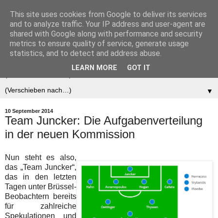
This site uses cookies from Google to deliver its services
Der (europäische)
and to analyze traffic. Your IP address and user-agent are
shared with Google along with performance and security
Föderalist
metrics to ensure quality of service, generate usage
statistics, and to detect and address abuse.
LEARN MORE
GOT IT
▼
▼
10 September 2014
Team Juncker: Die Aufgabenverteilung
in der neuen Kommission
Nun steht es also,
das „Team Juncker“,
das in den letzten
Tagen unter Brüssel-
Beobachtern bereits
für zahlreiche
Spekulationen und