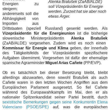
Alenka Bratušek (ZaAB/ALDE)
Energien zu
soll Vizepräsidentin für
E
ner
gie
steigern;
werden. Zurzeit hat sie aber noch
andererseits soll die
etwas Ärger.
Abhängigkeit von
Importen aus
Drittstaaten (speziell Russland) gesenkt werden. Als
Vizepräsidentin für die Energieunion
ist die bisherige
slowenische Ministerpräsidentin
Alenka Bratušek
(ZaAB/ALDE) vorgesehen.
Zudem wird es noch einen
Kommissar für Energie und Klima
geben, der innerhalb
des Tätigkeitsfelds der Vizepräsidentin spezifischere
Aufgaben übernimmt. Vorgesehen ist dafür der ehemalige
spanische Agrarminister
Miguel Arias Ca
ñ
ete
(PP/EVP).
Ob es tatsächlich bei dieser Besetzung bleibt, bleibt
allerdings abzuwarten, denn sowohl Bratu
š
ek als auch
Ca
ñete waren in den letzten Wochen Angriffen aus dem
Europäischen Parlament ausgesetzt. So fiel
Ca
ñete
während des Europawahlkampfs im Mai, den er als
nationaler Spitzenkandidat seiner Partei bestritt, durch
sexistische Bemerkungen gegen seine Konkurrentin Elena
Valenciano (PSOE/SPE)
auf, was die europäischen