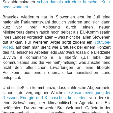
Sozialdemokraten
schon damals mit einer harschen Kritik
beantworteten
.
Bratu
š
ek wiederum hat in Slowenien erst im Juli eine
nationale Parlamentswahl deutlich verloren und sich dann
kurz vor ihrer Ablösung durch einen neuen
Ministerpräsidenten rasch noch selbst als EU-Kommissarin
ihres Landes vorgeschlagen
– was
nicht
bei allen
Slowenen
gut ankam. Für weiteren Ärger sorgt zudem ein
Youtube-
Video
, auf dem man sieht, wie Bratu
š
ek bei einem Konzert
des italienischen Arbeiterlieds
Bandiera rossa
die Liedzeile
„Evviva il comunismo e la libertà“ („Es lebe der
Kommunismus und die Freiheit“) mitsingt, was
anscheine
nd
nicht den öffentlichen Erwartungen an eine liberale
Politikerin aus einem ehemals kommunistischen Land
entspricht.
Und schließlich kommt hinzu, dass zahlreiche Abgeordnete
schon in der vergangenen Woche
die Zusammenlegung der
Ressorts Energie und Klimaschutz kritisierten
, von der sie
eine Schwächung der klimapolitischen Agenda der EU
befürchten. Da zudem weder Bratu
š
ek noch Ca
ñete in der
Vergangenheit als Umweltpolitiker besonders in