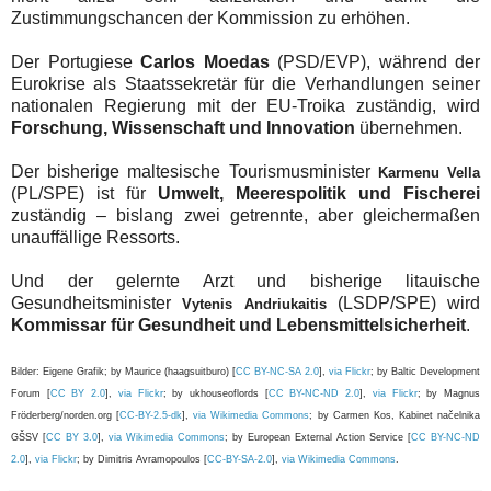
Zustimmungschancen der Kommission zu erhöhen.
Der Portugiese
Carlos Moedas
(PSD/EVP), während der
Eurokrise als Staatssekretär für die Verhandlungen seiner
nationalen Regierung mit der EU-Troika zuständig, wird
Forschung, Wissenschaft und Innovation
übernehmen.
Der bisherige maltesische Tourismusminister
Karmenu Vella
(PL/SPE) ist für
Umwelt, Meerespolitik und Fischerei
zuständig – bislang zwei getrennte, aber gleichermaßen
unauffällige Ressorts.
Und der gelernte Arzt und bisherige litauische
Gesundheitsminister
(LSDP/SPE) wird
Vytenis Andriukaitis
Kommissar für Gesundheit und Lebensmittelsicherheit
.
Bilder: Eigene Grafik; by Maurice (haagsuitburo) [
CC BY-NC-SA 2.0
],
via Flickr
; by Baltic Development
Forum [
CC BY 2.0
],
via Flickr
; by ukhouseoflords [
CC BY-NC-ND 2.0
],
via Flickr
; by Magnus
Fröderberg/norden.org [
CC-BY-2.5-dk
],
via Wikimedia Commons
; by Carmen Kos, Kabinet načelnika
GŠSV [
CC BY 3.0
],
via Wikimedia Commons
; by European External Action Service [
CC BY-NC-ND
2.0
],
via Flickr
; by Dimitris Avramopoulos [
CC-BY-SA-2.0
],
via Wikimedia Commons
.