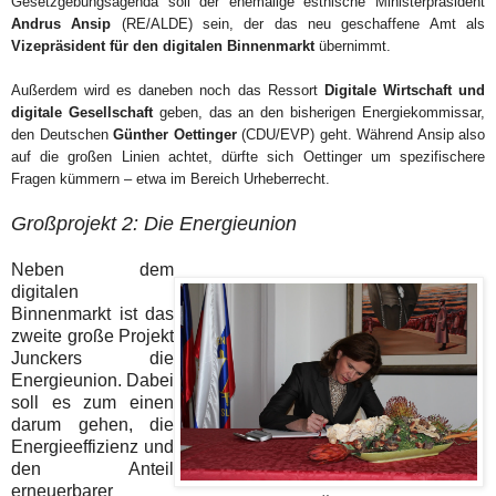
Gesetzgebungsagenda
soll
der ehemalige estnische Ministerpräsident
Andrus Ansip
(RE/ALDE) sein, der das neu geschaffene Amt als
Vizepräsident für den
digitalen Binnenmarkt
übernimmt.
Außerdem wird es daneben noch das Ressort
Digitale Wirtschaft und
digitale Gesellschaft
geben, das an den bisherigen Energiekommissar,
den Deutschen
Günther Oettinger
(CDU/EVP) geht. Während Ansip also
auf die großen Linien achtet, dürfte sich Oettinger um spezifischere
Fragen kümmern – etwa im Bereich Urheberrecht.
Großprojekt 2: Die Energieunion
Neben dem
digitalen
Binnenmarkt ist das
zweite große Projekt
Junckers die
Energieunion. Dabei
soll es zum einen
darum gehen, die
Energieeffizienz und
den Anteil
erneuerbarer