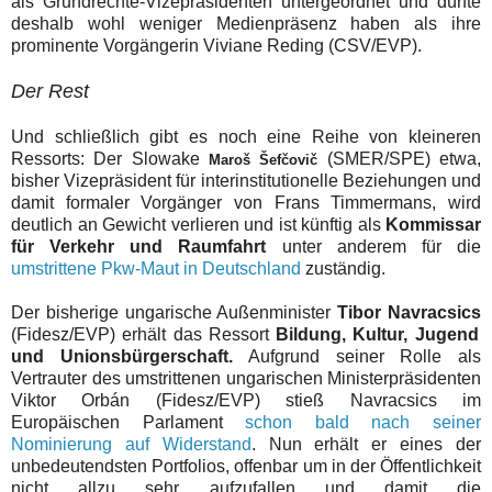
als Grundrechte-Vizepräsidenten untergeordnet und dürfte
deshalb wohl weniger Medienpräsenz haben als ihre
prominente Vorgängerin Viviane Reding (CSV/EVP).
Der Rest
Und schließlich gibt es noch eine Reihe von kleineren
Ressorts: Der Slowake
(SMER/SPE) etwa,
Maroš Šefčovič
bisher Vizepräsident für interinstitutionelle Beziehungen und
damit formaler Vorgänger von Frans Timmermans, wird
deutlich an Gewicht verlieren und ist künftig als
Kommissar
für Verkehr und Raumfahrt
unter anderem für die
umstrittene Pkw-Maut in Deutschland
zuständig.
Der
bisherige ungarische Außenminister
Tibor Navracsics
(Fidesz/EVP) erhält
das Ressort
Bildung, Kultur, Jugend
und Unionsbürgerschaft.
Aufgrund seiner Rolle als
Vertrauter des umstrittenen ungarischen Ministerpräsidenten
Viktor Orbán (Fidesz/EVP) stieß Navracsics im
Europäischen Parlament
schon bald nach seiner
Nominierung auf Widerstand
. Nun erhält er eines der
unbedeutendsten Portfolios
,
offenbar um in der Öffentlichkeit
nicht allzu sehr aufzufallen und damit die