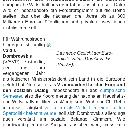
europäische Wirtschaft aus dem Tal herausführen soll. Dafür
wird er insbesondere ein Förderprogramm auf die Beine
stellen, das über die nächsten drei Jahre bis zu 300
Milliarden Euro an öffentlichen und privaten Investitionen
mobilisieren soll.
Für Währungsfragen
hingegen ist künftig
Valdis
Das neue Gesicht der Euro-
Dombrovskis
Politik: Valdis Dombrovskis
(V/EVP) zuständig,
(V/EVP).
der erst im
vergangenen Jahr
als lettischer Ministerpräsident sein Land in die Eurozone
geführt hat. Nun soll er als
Vizepräsident für den Euro und
den sozialen Dialog
insbesondere für das
europäische
Semester
, also die Koordinierung der nationalen Haushalts-
und Wirtschaftspolitiken, zuständig sein. Während Olli Rehn
in dieser Tätigkeit
vor allem als Verfechter einer harten
Sparpolitik bekannt wurde
, soll sich Dombrovskis allerdings
auch verstärkt um soziale Belange kümmern. Wie
glaubwürdig er diese Aufgabe ausfüllen wird, muss sich