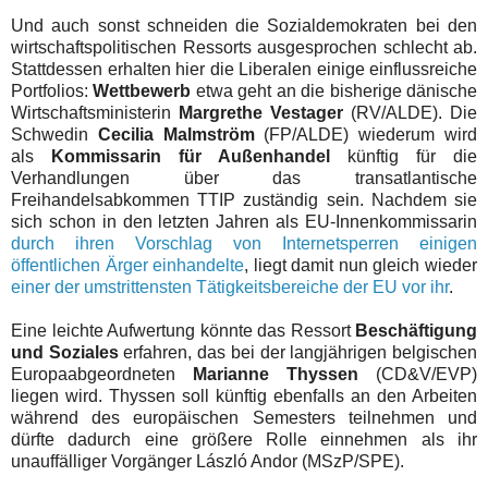
Und auch sonst schneiden die Sozialdemokraten bei den
wirtschaftspolitischen Ressorts ausgesprochen schlecht ab.
Stattdessen erhalten hier die Liberalen einige einflussreiche
Portfolios:
Wettbewerb
etwa geht an die bisherige dänische
Wirtschaftsministerin
Margrethe Vestager
(RV/ALDE). Die
Schwedin
Cecilia Malmström
(FP/ALDE) wiederum wird
als
Kommissarin für Außenhandel
künftig für die
Verhandlungen über das transatlantische
Freihandelsabkommen TTIP zuständig sein. Nachdem sie
sich schon in den letzten Jahren als EU-Innenkommissarin
durch ihren Vorschlag von Internetsperren einigen
öffentlichen Ärger einhandelte
, liegt damit nun gleich wieder
einer der umstrittensten Tätigkeitsbereiche der EU vor ihr
.
Eine leichte Aufwertung könnte das Ressort
Beschäftigung
und Soziales
erfahren, das bei der langjährigen belgischen
Europaabgeordneten
Marianne Thyssen
(CD&V/EVP)
liegen wird. Thyssen soll künftig ebenfalls an den Arbeiten
während des europäischen Semesters teilnehmen und
dürfte dadurch eine größere Rolle einnehmen als ihr
unauffälliger Vorgänger László Andor (MSzP/SPE).