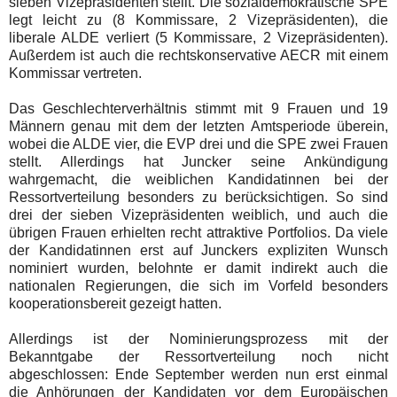
sieben Vizepräsidenten stellt. Die sozialdemokratische SPE
legt leicht zu (8 Kommissare, 2 Vizepräsidenten), die
liberale ALDE verliert (5 Kommissare, 2 Vizepräsidenten).
Außerdem ist auch die rechtskonservative AECR mit einem
Kommissar vertreten.
Das Geschlechterverhältnis stimmt mit 9 Frauen und 19
Männern genau mit dem der letzten Amtsperiode überein,
wobei die ALDE vier, die EVP drei und die SPE zwei Frauen
stellt. Allerdings hat Juncker seine Ankündigung
wahrgemacht, die weiblichen Kandidatinnen bei der
Ressortverteilung besonders zu berücksichtigen. So sind
drei der sieben Vizepräsidenten weiblich, und auch die
übrigen Frauen erhielten recht attraktive Portfolios. Da viele
der Kandidatinnen erst auf Junckers expliziten Wunsch
nominiert wurden, belohnte er damit indirekt auch die
nationalen Regierungen, die sich im Vorfeld besonders
kooperationsbereit gezeigt hatten.
Allerdings ist der Nominierungsprozess mit der
Bekanntgabe der Ressortverteilung noch nicht
abgeschlossen: Ende September werden nun erst einmal
die Anhörungen der Kandidaten vor dem Europäischen