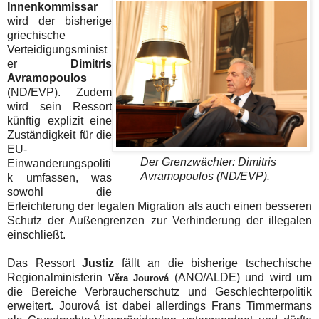
Innenkommissar
wird der bisherige
griechische
Verteidigungsminist
er
Dimitris
Avramopoulos
(ND/EVP). Zudem
wird sein Ressort
künftig explizit eine
Zuständigkeit für die
EU-
Der Grenzwächter: Dimitris
Einwanderungspoliti
Avramopoulos (ND/EVP).
k umfassen, was
sowohl die
Erleichterung der legalen Migration als auch einen besseren
Schutz der Außengrenzen zur Verhinderung der illegalen
einschließt.
Das Ressort
Justiz
fällt an die bisherige tschechische
Regionalministerin
(ANO/ALDE) und wird um
Věra Jourová
die Bereiche Verbraucherschutz und Geschlechterpolitik
erweitert.
Jourová ist
dabei allerdings Frans Timmermans