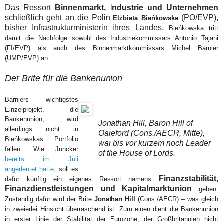
Das Ressort
Binnenmarkt, Industrie und Unternehmen
schließlich
geht an die Polin
(PO/EVP),
Elżbieta Bieńkowska
bisher Infrastrukturministerin ihres Landes.
Bieńkowska tritt
damit die Nachfolge sowohl des Industriekommissars Antonio Tajani
(FI/EVP) als auch des Binnenmarktkommissars Michel Barnier
(UMP/EVP) an.
Der Brite für die Bankenunion
Barniers wichtigstes
Einzelprojekt, die
Bankenunion, wird
Jonathan Hill, Baron Hill of
allerdings nicht in
Oareford (Cons./AECR, Mitte),
Bieńkowskas Portfolio
war bis vor kurzem noch Leader
fallen. Wie Juncker
of the House of Lords.
bereits im Juli
angedeutet hatte
, soll es
Finanzstabilität,
dafür künftig ein eigenes Ressort namens
Finanzdienstleistungen und Kapitalmarktunion
geben.
Zuständig dafür wird der Brite
Jonathan Hill
(Cons./AECR) – was gleich
in zweierlei Hinsicht überraschend ist. Zum einen dient die Bankenunion
in erster Linie der Stabilität der Eurozone, der Großbritannien nicht