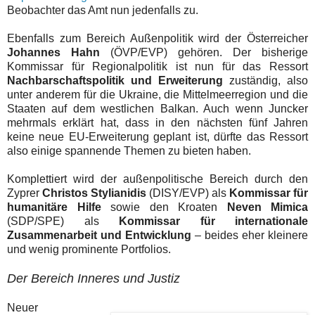
Beobachter das Amt nun jedenfalls zu.
Ebenfalls zum Bereich Außenpolitik wird der Österreicher
Johannes Hahn
(ÖVP/EVP) gehören. Der bisherige
Kommissar für Regionalpolitik ist nun für das Ressort
Nachbarschaftspolitik und Erweiterung
zuständig
,
also
unter anderem für die Ukraine, die Mittelmeerregion und die
Staaten auf dem westlichen Balkan. Auch wenn Juncker
mehrmals erklärt hat, dass in den nächsten fünf Jahren
keine neue EU-Erweiterung geplant ist, dürfte das Ressort
also einige spannende Themen zu bieten haben.
Komplettiert wird der außenpolitische Bereich durch den
Zyprer
Christos Stylianidis
(DISY/EVP) als
Kommissar für
humanitäre Hilfe
sowie den Kroaten
Neven Mimica
(SDP/SPE) als
Kommissar für internationale
Zusammenarbeit und Entwicklung
– beides eher kleinere
und wenig prominente
Portfolio
s.
Der Bereich Inneres und Justiz
Neuer