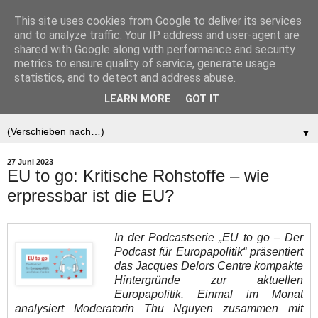
This site uses cookies from Google to deliver its services
Der (europäische)
and to analyze traffic. Your IP address and user-agent are
shared with Google along with performance and security
Föderalist
metrics to ensure quality of service, generate usage
statistics, and to detect and address abuse.
LEARN MORE
GOT IT
▼
▼
27 Juni 2023
EU to go: Kritische Rohstoffe – wie
erpressbar ist die EU?
In der Podcastserie „EU to go – Der
Podcast für Europapolitik“ präsentiert
das Jacques Delors Centre kompakte
Hintergründe zur aktuellen
Europapolitik. Einmal im Monat
analysiert Moderatorin Thu Nguyen zusammen mit