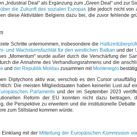
en „Industrial Deal“ als Ergänzung zum „Green Deal“ und zur S
über die Zukunft des sozialen Europas
(die jedoch nicht von 
gen diese Aktivitäten Belgiens dazu bei, die zuvor fehlende g
rm
nkrete Schritte unternommen, insbesondere die
Halbzeitüberprü
m- und Wachstumsfazilität für den westlichen Balkan
und der
es „Momentum“ wurde außer durch die Verschärfung der San
 durch die Annahme des Verhandlungsrahmens und die anschl
ne
und
der Republik Moldau
zusammen mit
Montenegro
bestätig
en Diptychons aktiv war, verschob es den Cursor unauffällig
tlich: Die meisten Mitgliedstaaten haben keinerlei Lust auf e
uropäischen Parlaments
und der im September 2023 veröffen
tutionellen Reform der EU konnten nicht dazu beitragen, d
, die Perspektive zu erweitern und die institutionelle Debatte
tere zum Stillstand kommen würde.
 Einklang mit der
Mitteilung der Europäischen Kommission v