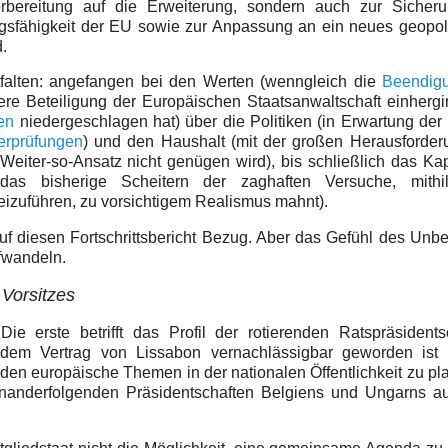
Vorbereitung auf die Erweiterung, sondern auch zur Sicher
gsfähigkeit der EU sowie zur Anpassung an ein neues geopol
.
tfalten: angefangen bei den Werten (wenngleich die
Beendig
kere Beteiligung der Europäischen Staatsanwaltschaft einhergi
ren
niedergeschlagen hat) über die Politiken (in Erwartung der
erprüfungen
) und den Haushalt (mit der großen Herausforder
eiter-so-Ansatz nicht genügen wird), bis schließlich das Kap
 das bisherige Scheitern der zaghaften Versuche, mithi
izuführen, zu vorsichtigem Realismus mahnt).
diesen Fortschrittsbericht Bezug. Aber das Gefühl des Unb
afwandeln.
 Vorsitzes
 erste betrifft das Profil der rotierenden Ratspräsidentsc
t dem Vertrag von Lissabon vernachlässigbar geworden ist 
den europäische Themen in der nationalen Öffentlichkeit zu pla
einanderfolgenden Präsidentschaften Belgiens und Ungarns a