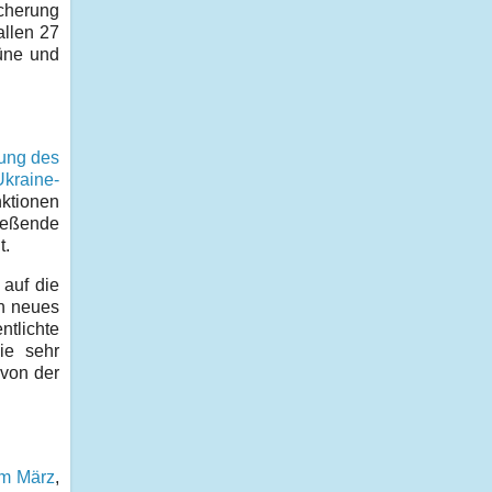
icherung
allen 27
rüne und
fung des
Ukraine-
ktionen
ießende
t.
 auf die
in neues
tlichte
ie sehr
 von der
om März
,