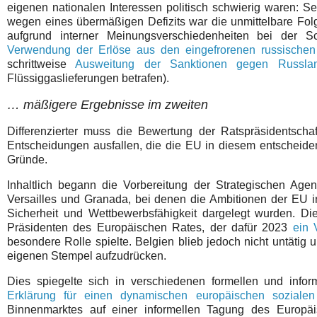
eigenen nationalen Interessen politisch schwierig waren: S
wegen eines übermäßigen Defizits war die unmittelbare Fol
aufgrund interner Meinungsverschiedenheiten bei der S
Verwendung der Erlöse aus den eingefrorenen russische
schrittweise
Ausweitung der Sanktionen gegen Russla
Flüssiggaslieferungen betrafen).
… mäßigere Ergebnisse im zweiten
Differenzierter muss die Bewertung der Ratspräsidentschaf
Entscheidungen ausfallen, die die EU in diesem entscheiden
Gründe.
Inhaltlich begann die Vorbereitung der Strategischen Age
Versailles und Granada, bei denen die Ambitionen der EU in
Sicherheit und Wettbewerbsfähigkeit dargelegt wurden. Di
Präsidenten des Europäischen Rates, der dafür 2023
ein 
besondere Rolle spielte. Belgien blieb jedoch nicht untätig
eigenen Stempel aufzudrücken.
Dies spiegelte sich in verschiedenen formellen und inform
Erklärung für einen dynamischen europäischen sozialen
Binnenmarktes auf einer informellen Tagung des Europä