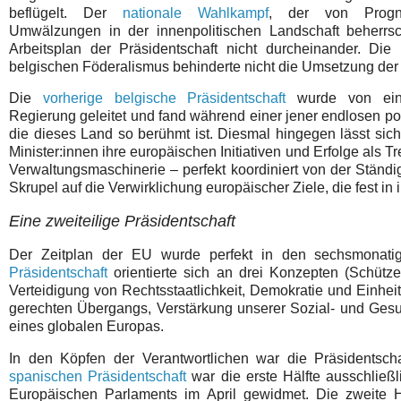
beflügelt. Der
nationale Wahlkampf
, der von Progn
Umwälzungen in der innenpolitischen Landschaft beherrs
Arbeitsplan der Präsidentschaft nicht durcheinander. Die
belgischen Föderalismus behinderte nicht die Umsetzung de
Die
vorherige belgische Präsidentschaft
wurde von eine
Regierung geleitet und fand während einer jener endlosen polit
die dieses Land so berühmt ist. Diesmal hingegen lässt sic
Minister:innen ihre europäischen Initiativen und Erfolge als T
Verwaltungsmaschinerie – perfekt koordiniert von der Ständi
Skrupel auf die Verwirklichung europäischer Ziele, die fest in
Eine zweiteilige Präsidentschaft
Der Zeitplan der EU wurde perfekt in den sechsmonatige
Präsidentschaft
orientierte sich an drei Konzepten (Schütze
Verteidigung von Rechtsstaatlichkeit, Demokratie und Einhei
gerechten Übergangs, Verstärkung unserer Sozial- und Ge
eines globalen Europas.
In den Köpfen der Verantwortlichen war die Präsidentscha
spanischen Präsidentschaft
war die erste Hälfte ausschlie
Europäischen Parlaments im April gewidmet. Die zweite Hä