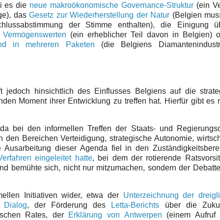
ei es die
neue makroökonomische Governance-Struktur
(ein V
ge), das
Gesetz zur Wiederherstellung der Natur
(Belgien muss
chlussabstimmung der Stimme enthalten), die Einigung ü
n Vermögenswerten
(ein erheblicher Teil davon in Belgien) 
nd in mehreren Paketen
(die Belgiens Diamantenindust
t jedoch hinsichtlich des Einflusses Belgiens auf die strat
den Moment ihrer Entwicklung zu treffen hat. Hierfür gibt es
nda bei den informellen Treffen der Staats- und Regierungs
 den Bereichen Verteidigung, strategische Autonomie, wirtsch
e Ausarbeitung dieser Agenda fiel in den Zuständigkeitsber
Verfahren eingeleitet hatte
, bei dem der rotierende Ratsvorsi
 und bemühte sich, nicht nur mitzumachen, sondern der Debatt
ellen Initiativen wider, etwa der
Unterzeichnung der dreigl
 Dialog
, der Förderung des
Letta-Berichts
über die Zuku
ischen Rates, der
Erklärung von Antwerpen
(einem Aufruf