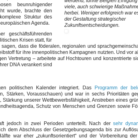
werdend, führte Belgien Einigung
osen beunruhigender
viele, auch schwierige Maßnahm
cht wurde, brachte den
herbei. Weniger erfolgreich war e
 komplexe Struktur des
der Gestaltung strategischer
r europäischen Agenda.
Zukunftsentscheidungen.
r geschäftsführenden
ischen Krisen statt, für
h sagen, dass die föderalen, regionalen und sprachgemeinscha
reibstoff für ihre innenpolitischen Kampagnen nutzten. Und vor a
gen Vertretung – arbeitete auf Hochtouren und konzentrierte s
 ihrer DNA verankert sind
n politischen Kalender integriert. Das
Programm der bel
n, Stärken, Vorausschauen) und war in sechs Prioritäten geg
t, Stärkung unserer Wettbewerbsfähigkeit, Anstreben eines gr
sundheitsagenda, Schutz von Menschen und Grenzen sowie Fö
ft jedoch in zwei Perioden unterteilt. Nach der
sehr dyna
ßlich dem Abschluss der Gesetzgebungsagenda bis zur Auflös
lfte war eher „zukunftsorientiert“ und der Vorbereitung de