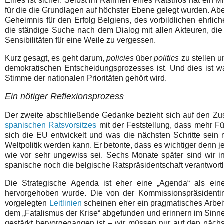
Eines ist sicher: Selbst im Rahmen eines Ratstrios hat ein M
für die die Grundlagen auf höchster Ebene gelegt wurden. Abe
Geheimnis für den Erfolg Belgiens, des vorbildlichen ehrlic
die ständige Suche nach dem Dialog mit allen Akteuren, die V
Sensibilitäten für eine Weile zu vergessen.
Kurz gesagt, es geht darum,
policies
über
politics
zu stellen u
demokratischen Entscheidungsprozesses ist. Und dies ist wa
Stimme der nationalen Prioritäten gehört wird.
Ein nötiger Reflexionsprozess
Der zweite abschließende Gedanke bezieht sich auf den Zu
spanischen Ratsvorsitzes
mit der Feststellung, dass mehr F
sich die EU entwickelt und was die nächsten Schritte sein m
Weltpolitik werden kann. Er betonte, dass es wichtiger denn j
wie vor sehr ungewiss sei. Sechs Monate später sind wir in
spanische noch die belgische Ratspräsidentschaft verantwort
Die Strategische Agenda ist eher eine „Agenda“ als eine 
hervorgehoben wurde. Die von der Kommissionspräsidentin
vorgelegten
Leitlinien
scheinen eher ein pragmatisches Arbei
dem „Fatalismus der Krise“ abgefunden und erinnern im Sin
gestärkt hervorgegangen ist – wir müssen nur auf den nächst