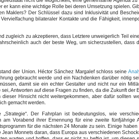
itgliedstaat nicht die Möglichkeit, eine gemeinsame Agenda zu
r er kann eine wichtige Rolle bei deren Umsetzung spielen. Gib
hen Maklers? Der Schlüssel dazu sind Inklusivität und Beschei
ervielfachung bilateraler Kontakte und die Fähigkeit, innenpo
nd zugleich zu akzeptieren, dass Letztere unweigerlich Teil ein
hrscheinlich auch der beste Weg, um sicherzustellen, dass d
stand der Union. Héctor Sánchez Margalef schloss seine
Anal
ührung gebraucht werde und ein Nachdenken darüber nötig se
üssen, damit sie ein echter Gestalter und nicht nur ein Mitlä
e sei, Antworten auf diese Fragen zu finden, da die Zukunft der
 dieser Hinsicht nicht weitergekommen, aber dafür sollten w
lich gemacht werden.
„Strategie“. Der Fahrplan ist bedeutungslos, wie verschied
 am Vorabend ihrer Ernennung für eine zweite fünfjährige A
tsprogramm für die nächsten 24 Monate zu sein. Einige haben 
ne Jean Monnets daran, dass Europa aus verschiedenen Schoc
en warten und hoffen, dass er nicht zu heftig ist, um diesen