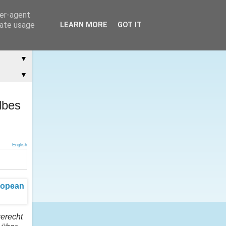
ser-agent
rate usage
LEARN MORE
GOT IT
▼
▼
lbes
English
gerecht