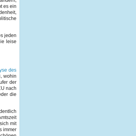
 ändern,
t es ein
denheit,
litische
es jeden
ie leise
yse des
i, wohin
ufer der
 EU nach
eder die
entlich
mtszeit
sich mit
ks immer
 schönen