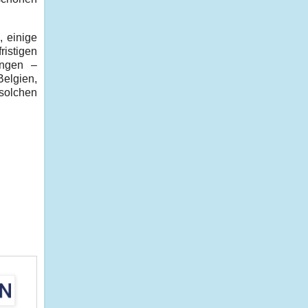
, einige
ristigen
ungen –
Belgien,
solchen