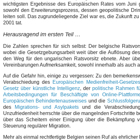
wichtigsten Ergebnisse des Europäischen Rates vom Juni
sowohl den Erweiterungsprozess, dessen geopolitische Dringl
leiten soll. Das zugrundeliegende Ziel war es, die Zukunft 
2001 tat.
Herausragend im ersten Teil …
Die Zahlen sprechen für sich selbst: Der belgische Ratsvor
wobei die Gesetzgebungsarbeit weit über die Auflösung de
den Weg für den ungarischen Ratsvorsitz ebnete. Aber über 
Vereinbarungen Aufmerksamkeit, sowohl innerhalb als auch 
Auf die Gefahr hin, einige zu vergessen: Zu den bemerkensw
Verabschiedung des
Europäischen Medienfreiheit-Gesetze
Gesetz über künstliche Intelligenz
, der
politische Rahmen f
Arbeitsbedingungen für Beschäftigte von Online-Plattform
Europäischen Behindertenausweises
und die
Schlussfolger
des
Migrations- und Asylpakets
und die Verabschiedu
Unzufriedenheit herrschte über die mangelnden Fortschritte b
über das Scheitern einer Einigung über die Bekämpfung vo
Steuerung regulärer Migration.
Mehr als einmal rechtfertigte Belgien seinen Ruf als ehrliche