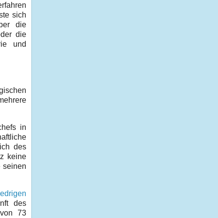
erfahren
te sich
ber die
oder die
rie und
egischen
 mehrere
chefs in
aftliche
eich des
tz keine
e seinen
iedrigen
nft des
 von 73