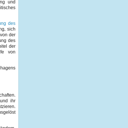
ung und
itisches
ung des
ng, sich
 von der
ung des
itel der
lfe von
ehagens
haften.
und ihr
tzieren.
usgelöst