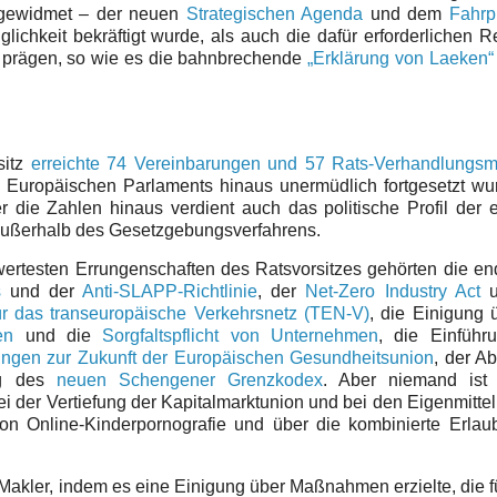
 gewidmet – der neuen
Strategischen Agenda
und dem
Fahrp
ichkeit bekräftigt wurde, als auch die dafür erforderlichen 
zu prägen, so wie es die bahnbrechende
„Erklärung von Laeken“
sitz
erreichte 74 Vereinbarungen und 57 Rats-Verhandlungs
s Europäischen Parlaments hinaus unermüdlich fortgesetzt w
die Zahlen hinaus verdient auch das politische Profil der e
außerhalb des Gesetzgebungsverfahrens.
ertesten Errungenschaften des Ratsvorsitzes gehörten die en
s
und der
Anti-SLAPP-Richtlinie
, der
Net-Zero Industry Act
u
ür das transeuropäische Verkehrsnetz (TEN-V)
, die Einigung 
en
und die
Sorgfaltspflicht von Unternehmen
, die Einführ
ungen zur Zukunft der Europäischen Gesundheitsunion
, der A
ng des
neuen Schengener Grenzkodex
. Aber niemand ist p
ei der Vertiefung der Kapitalmarktunion und bei den Eigenmitte
n Online-Kinderpornografie und über die kombinierte Erlaub
r Makler, indem es eine Einigung über Maßnahmen erzielte, die f