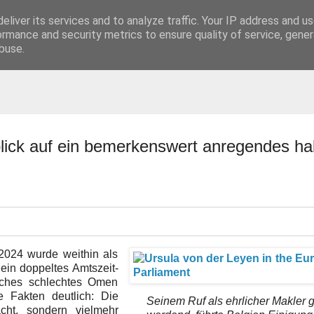
eliver its services and to analyze traffic. Your IP address and u
t
ormance and security metrics to ensure quality of service, gene
buse.
blick auf ein bemerkenswert anregendes ha
2024 wurde weithin als
 ein doppeltes Amtszeit-
iches schlechtes Omen
 Fakten deutlich: Die
Seinem Ruf als ehrlicher Makler 
cht, sondern vielmehr