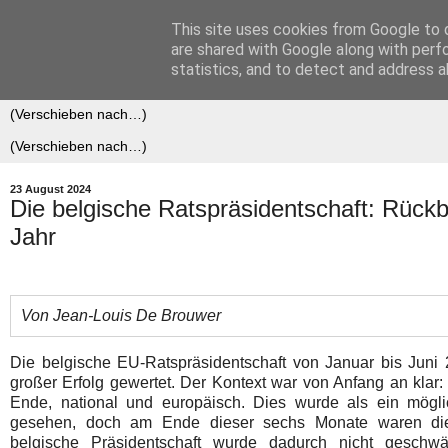
This site uses cookies from Google to d
Der (europäische) Föderalis
are shared with Google along with perf
statistics, and to detect and address a
23 August 2024
Die belgische Ratspräsidentschaft: Rück
Jahr
Von Jean-Louis De Brouwer
Die belgische EU-Ratspräsidentschaft von Januar bis Juni 
großer Erfolg gewertet. Der Kontext war von Anfang an klar:
Ende, national und europäisch. Dies wurde als ein mögl
gesehen, doch am Ende dieser sechs Monate waren die
belgische Präsidentschaft wurde dadurch nicht geschwä