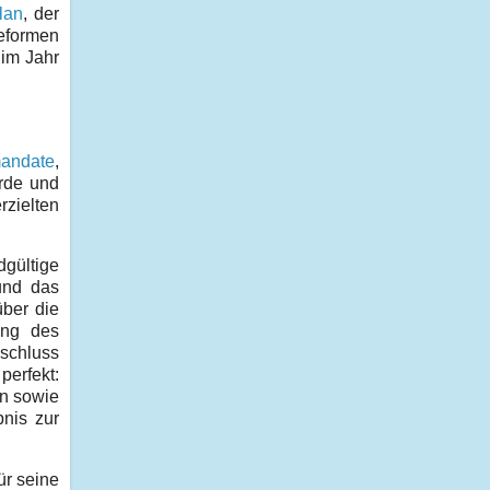
lan
, der
Reformen
im Jahr
mandate
,
urde und
rzielten
dgültige
nd das
über die
ung des
bschluss
erfekt:
ln sowie
nis zur
ür seine