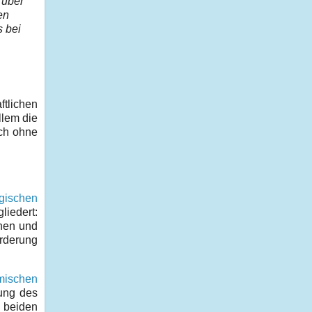
 über
en
s bei
ftlichen
llem die
ich ohne
gischen
liedert:
ünen und
rderung
mischen
ung des
r beiden