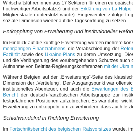
Wirtschaftsführer:innen aus 17 Sektoren für einen europäisch
hochwertiger Arbeitsplätze) und der
Erklärung von La Hulpe 
Mitgliedstaaten unterstützt wurde). Eingeweihten zufolge tru
soziale Dimension wieder auf die Tagesordnung zu setzen.
Entkopplung von Erweiterung und institutioneller Refo
Im Hinblick auf die künftige Erweiterung wurden mehrere ko
mehrjährigen Finanzrahmens
, die Verabschiedung der
Refor
Fazilität
sowie des
Ukraine-Plans
zu deren Umsetzung. Dies
und die Verlängerung des vorübergehenden Schutzes auch
Aufnahme von Beitritts-Regierungskonferenzen
mit der Ukrai
Während Belgien auf der „Erweiterungs“-Seite des klassisch
Dimension der „Vertiefung“. Der Ausgangspunkt war offensich
institutionelles Abenteuer, und auch die
Erwartungen des E
Bericht
der deutsch-französischen Arbeitsgruppe zur insti
festgefahrenen Positionen aufzubrechen. Es war daher wichtig
Erweiterung zu entkoppeln, um zu verhindern, dass auch letz
Schlafwandelnd in Richtung Erweiterung
Im
Fortschrittsbericht des belgischen Ratsvorsitzes
wurde, im