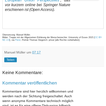
European Union Perspectives“
, das
vor kurzem online bei Springer Nature
erschienen ist (Open Access).
Übersetzung: Manuel Müller.
Bilder: Treppe mit der Allgemeinen Erklärung der Menschenrechte: University of Essex 2015 [
CC BY-
NC 2.0
], via
Flickr
; Porträt Thomas Giegerich: privat [alle Rechte vorbehalten].
Manuel Müller
um
07:17
Teilen
Keine Kommentare:
Kommentar veröffentlichen
Kommentare sind hier herzlich willkommen und
werden nach der Sichtung freigeschaltet. Auch
wenn anonyme Kommentare technisch möglich
sind, ist es für eine offene Diskussion hilfreich,