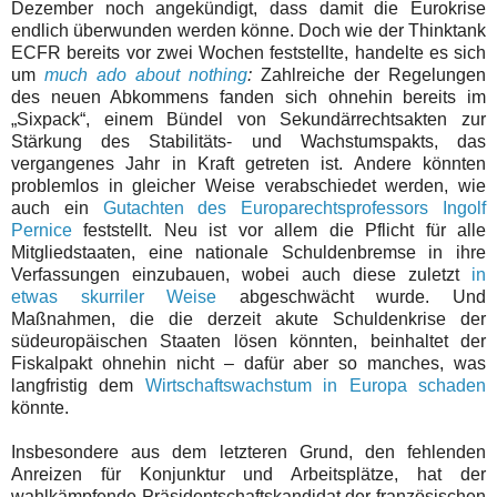
Dezember noch angekündigt, dass damit die Eurokrise
endlich überwunden werden könne. Doch wie der Thinktank
ECFR bereits vor zwei Wochen feststellte, handelte es sich
um
much ado about nothing
:
Zahlreiche
der Regelungen
des neuen Abkommens fanden sich ohnehin bereits im
„Sixpack“, einem Bündel von Sekundärrechtsakten zur
Stärkung des Stabilitäts- und Wachstumspakts, das
vergangenes Jahr in Kraft getreten ist. Andere könnten
problemlos in gleicher Weise verabschiedet werden, wie
auch ein
Gutachten des Europarechtsprofessors Ingolf
Pernice
feststellt. Neu ist vor allem die Pflicht für alle
Mitgliedstaaten, eine nationale Schuldenbremse in ihre
Verfassungen einzubauen, wobei auch diese
zuletzt
in
etwas skurriler Weise
abgeschwächt wurde. Und
Maßnahmen, die die derzeit akute Schuldenkrise der
südeuropäischen Staaten lösen könnten,
beinhaltet der
Fiskalpakt ohnehin nicht
–
dafür aber so manches, was
langfristig dem
Wirtschaftswachstum in Europa schaden
könnte.
Insbesondere aus dem letzteren Grund, den fehlenden
Anreizen für Konjunktur und Arbeitsplätze, hat der
wahlkämpfende Präsidentschaftskandidat der französischen