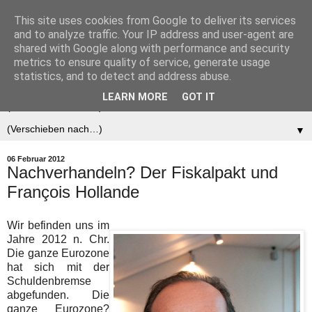
This site uses cookies from Google to deliver its services
Der (europäische)
and to analyze traffic. Your IP address and user-agent are
shared with Google along with performance and security
Föderalist
metrics to ensure quality of service, generate usage
statistics, and to detect and address abuse.
LEARN MORE
GOT IT
▼
▼
06 Februar 2012
Nachverhandeln? Der Fiskalpakt und
François Hollande
Wir befinden uns im
Jahre 2012 n. Chr.
Die ganze Eurozone
hat sich mit der
Schuldenbremse
abgefunden. Die
ganze Eurozone?