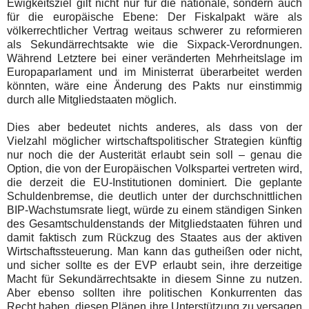
Ewigkeitsziel gilt nicht nur für die nationale, sondern auch
für die europäische Ebene: Der Fiskalpakt wäre als
völkerrechtlicher Vertrag weitaus schwerer zu reformieren
als Sekundärrechtsakte wie die Sixpack-Verordnungen.
Während Letztere bei einer veränderten Mehrheitslage im
Europaparlament und im Ministerrat überarbeitet werden
könnten, wäre eine Änderung des Pakts nur einstimmig
durch alle Mitgliedstaaten möglich.
Dies aber bedeutet nichts anderes, als dass von der
Vielzahl möglicher wirtschaftspolitischer Strategien künftig
nur noch die der Austerität erlaubt sein soll – genau die
Option, die von der Europäischen Volkspartei vertreten wird,
die derzeit die EU-Institutionen dominiert. Die geplante
Schuldenbremse, die deutlich unter der durchschnittlichen
BIP-Wachstumsrate liegt, würde zu einem ständigen Sinken
des Gesamtschuldenstands der Mitgliedstaaten führen und
damit faktisch zum Rückzug des Staates aus der aktiven
Wirtschaftssteuerung. Man kann das gutheißen oder nicht,
und sicher sollte es der EVP erlaubt sein, ihre derzeitige
Macht für Sekundärrechtsakte in diesem Sinne zu nutzen.
Aber ebenso sollten ihre politischen Konkurrenten das
Recht haben
, diesen Plänen
ihre Unterstützung zu versagen