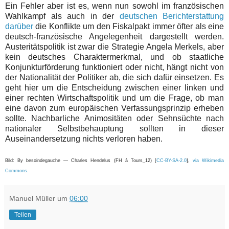
Ein Fehler aber ist es, wenn
nun
sowohl im französischen
Wahlkampf als auch in der
deutschen Berichterstattung
darüber
die Konflikte um den Fiskalpakt immer öfter als eine
deutsch-französische Angelegenheit dargestellt werden.
Austeritätspolitik ist zwar die Strategie Angela Merkels, aber
kein deutsches Charaktermerkmal, und ob staatliche
Konjunkturförderung funktioniert oder nicht, hängt nicht von
der Nationalität der Politiker ab, die sich dafür einsetzen. Es
geht hier um die Entscheidung zwischen einer linken und
einer rechten Wirtschaftspolitik und um die Frage, ob man
eine davon zum europäischen Verfassungsprinzip erheben
sollte. Nachbarliche Animositäten oder Sehnsüchte nach
nationaler Selbstbehauptung sollten in dieser
Auseinandersetzung nichts verloren haben.
Bild: By besoindegauche — Charles Hendelus (FH à Tours_12) [
CC-BY-SA-2.0
],
via Wikimedia
Commons
.
Manuel Müller
um
06:00
Teilen