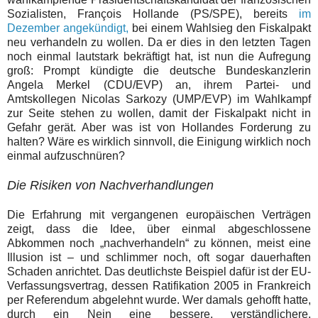
Sozialisten, François Hollande (PS/SPE), bereits
im
Dezember angekündigt
,
bei einem Wahlsieg den Fiskalpakt
neu verhandeln zu wollen. Da er dies in den letzten Tagen
noch einmal lautstark bekräftigt hat, ist nun die Aufregung
groß: Prompt kündigte die deutsche Bundeskanzlerin
Angela Merkel (CDU/EVP) an, ihrem Partei- und
Amtskollegen Nicolas Sarkozy (UMP/EVP) im Wahlkampf
zur Seite stehen zu wollen, damit der Fiskalpakt nicht in
Gefahr gerät. Aber was ist von Hollandes Forderung zu
halten? Wäre es wirklich sinnvoll, die Einigung wirklich noch
einmal aufzuschnüren?
Die Risiken von Nachverhandlungen
Die Erfahrung mit vergangenen europäischen Verträgen
zeigt, dass die Idee, über einmal abgeschlossene
Abkommen noch „nachverhandeln“ zu können, meist eine
Illusion ist – und schlimmer noch, oft sogar dauerhaften
Schaden anrichtet. Das deutlichste Beispiel dafür ist der EU-
Verfassungsvertrag, dessen Ratifikation 2005 in Frankreich
per Referendum abgelehnt wurde. Wer damals gehofft hatte,
durch ein Nein eine bessere, verständlichere,