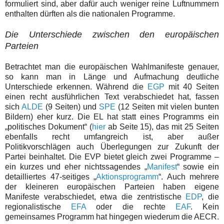
formuliert sind, aber dafür auch weniger reine Luftnummern
enthalten dürften als die nationalen Programme.
Die Unterschiede zwischen den europäischen
Parteien
Betrachtet man die europäischen Wahlmanifeste genauer,
so kann man in Länge und Aufmachung deutliche
Unterschiede erkennen. Während die
EGP
mit 40 Seiten
einen recht ausführlichen Text verabschiedet hat, fassen
sich
ALDE
(9 Seiten) und
SPE
(12 Seiten mit vielen bunten
Bildern) eher kurz. Die EL hat statt eines Programms ein
„politisches Dokument“ (
hier
ab Seite 15), das mit 25 Seiten
ebenfalls recht umfangreich ist, aber außer
Politikvorschlägen auch Überlegungen zur Zukunft der
Partei beinhaltet. Die EVP bietet gleich zwei Programme –
ein kurzes und eher nichtssagendes „
Manifest
“ sowie ein
detailliertes 47-seitiges „
Aktionsprogramm
“. Auch mehrere
der kleineren europäischen Parteien haben eigene
Manifeste verabschiedet, etwa die zentristische
EDP
, die
regionalistische
EFA
oder die rechte
EAF
. Kein
gemeinsames Programm hat hingegen wiederum die AECR.