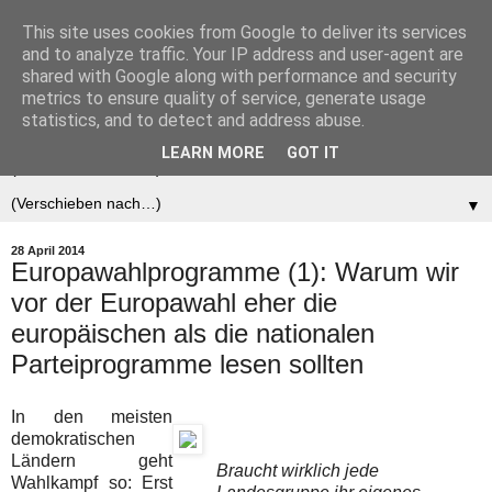
This site uses cookies from Google to deliver its services
Der (europäische)
and to analyze traffic. Your IP address and user-agent are
shared with Google along with performance and security
Föderalist
metrics to ensure quality of service, generate usage
statistics, and to detect and address abuse.
LEARN MORE
GOT IT
▼
▼
28 April 2014
Europawahlprogramme (1): Warum wir
vor der Europawahl eher die
europäischen als die nationalen
Parteiprogramme lesen sollten
In den meisten
demokratischen
Ländern geht
Braucht wirklich jede
Wahlkampf so: Erst