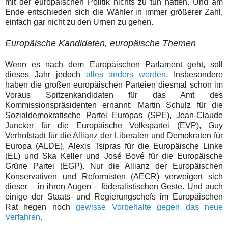
mit der europäischen Politik nichts zu tun hatten. Und am
Ende entschieden sich die Wähler in immer größerer Zahl,
einfach gar nicht zu den Urnen zu gehen.
Europäische Kandidaten, europäische Themen
Wenn es nach dem Europäischen Parlament geht, soll
dieses Jahr jedoch
alles anders werden
. Insbesondere
haben die großen europäischen Parteien diesmal schon im
Voraus Spitzenkandidaten für das Amt des
Kommissionspräsidenten ernannt: Martin Schulz für die
Sozialdemokratische Partei Europas (SPE), Jean-Claude
Juncker für die Europäische Volkspartei (EVP), Guy
Verhofstadt für die Allianz der Liberalen und Demokraten für
Europa (ALDE), Alexis Tsipras für die Europäische Linke
(EL) und Ska Keller und José Bové für die Europäische
Grüne Partei (EGP). Nur die Allianz der Europäischen
Konservativen und Reformisten (AECR) verweigert sich
dieser – in ihren Augen – föderalistischen Geste. Und auch
einige der Staats- und Regierungschefs im Europäischen
Rat hegen noch
gewisse Vorbehalte gegen das neue
Verfahren
.