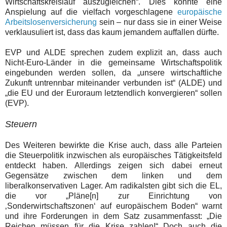
Wirtschaftskreislauf auszugleichen
“. Dies könnte eine
Anspielung auf die vielfach vorgeschlagene
europäische
Arbeitslosenversicherung
sein – nur dass sie in einer Weise
verklausuliert ist, dass das kaum jemandem auffallen dürfte.
EVP und ALDE sprechen zudem explizit an, dass auch
Nicht-Euro-Länder in die gemeinsame Wirtschaftspolitik
eingebunden werden sollen, da „unsere wirtschaftliche
Zukunft untrennbar miteinander verbunden ist“ (ALDE) und
„die EU und der Euroraum letztendlich konvergieren“ sollen
(EVP).
Steuern
Des Weiteren bewirkte die Krise auch, dass alle Parteien
die Steuerpolitik inzwischen als europäisches Tätigkeitsfeld
entdeckt haben. Allerdings zeigen sich dabei erneut
Gegensätze zwischen dem linken und dem
liberalkonservativen Lager. Am radikalsten gibt sich die EL,
die
vor „Pläne[n] zur Einrichtung von
‚Sonderwirtschaftszonen‘ auf europäischem Boden“ warnt
und
ihre Forderungen
in dem Satz zusammenfasst: „Die
Reichen müssen für die Krise zahlen!“ Doch auch
die