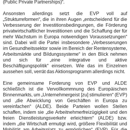
(Public Private Partnerships)“.
Ansonsten allerdings setzt die EVP voll auf
„Strukturreformen“, die in ihren Augen „entscheidend für die
Verbesserung der Investitionsbedingungen, die Förderung
privatwirtschaftlicher Investitionen und die Schaffung der für
mehr Wachstum in Europa notwendigen Voraussetzungen“
sind. Dabei will die Partei insbesondere „Verbesserungen
im Gesundheitssektor sowie im Bereich der Rentensysteme,
Arbeitsmärkte und Bildungssysteme“ in den Blick nehmen
und sich für
„eine integrative und aktive
Beschäftigungspolitik“ einsetzen. Wie das im Einzelnen
aussehen soll, verrät das Aktionsprogramm allerdings nicht.
Eine gemeinsame Forderung von EVP und ALDE
schließlich ist die Vervollkommnung des Europäischen
Binnenmarkts, um
„Unternehmergeist [zu] stimulieren“ (EVP)
und
„die Abwicklung von Geschäften in Europa zu
vereinfachen“ (ALDE)
. Beide Parteien wollen Stellen
schaffen, indem sie
„die Arbeitnehmerfreizügigkeit und den
freien Dienstleistungsverkehr erleichtern“ (ALDE) bzw.
indem „die Wirtschaft ermutigt wird, größere Flexibilität und
Mobilität am Arbeitsplatz zu ermöglichen“ (EVP)
. Für die