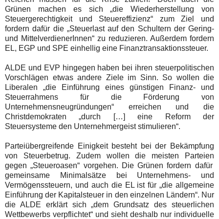
Grünen machen es sich „die Wiederherstellung von
Steuergerechtigkeit und Steuereffizienz“ zum Ziel und
fordern dafür die „Steuerlast auf den Schultern der Gering-
und MittelverdienerInnen“ zu reduzieren
.
Außerdem fordern
EL, EGP und SPE einhellig
eine Finanztransaktionssteuer.
ALDE und EVP hingegen haben bei ihren steuerpolitischen
Vorschlägen etwas andere Ziele im Sinn.
So wollen die
Liberalen
„die Einführung eines günstigen Finanz- und
Steuerrahmens für die Förderung von
Unternehmensneugründungen“ erreichen und die
Christdemokraten
„durch […] eine Reform der
Steuersysteme den Unternehmergeist stimulieren“.
Parteiübergreifende Einigkeit besteht bei der Bekämpfung
von Steuerbetrug
. Zudem wollen die meisten Parteien
gegen „Steueroasen“ vorgehen. D
ie Grünen fordern dafür
gemeinsame Minimalsätze bei Unternehmens- und
Vermögenssteuern, und auch die EL ist für „die allgemeine
Einführung der Kapitalsteuer in den einzelnen Ländern“. Nur
die ALDE erklärt sich
„dem Grundsatz des steuerlichen
Wettbewerbs verpflichtet“ und sieht deshalb nur individuelle