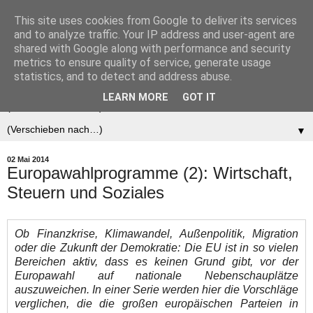
This site uses cookies from Google to deliver its services
Der (europäische)
and to analyze traffic. Your IP address and user-agent are
shared with Google along with performance and security
Föderalist
metrics to ensure quality of service, generate usage
statistics, and to detect and address abuse.
LEARN MORE
GOT IT
▼
▼
02 Mai 2014
Europawahlprogramme (2): Wirtschaft,
Steuern und Soziales
Ob Finanzkrise, Klimawandel, Außenpolitik, Migration
oder die Zukunft der Demokratie: Die EU ist in so vielen
Bereichen aktiv, dass es keinen Grund gibt, vor der
Europawahl auf nationale Nebenschauplätze
auszuweichen. In einer Serie werden hier die Vorschläge
verglichen, die die großen europäischen Parteien in