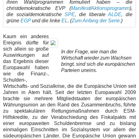
ihren Wahlprogrammen formuliert haben – die
christdemokratische EVP (
Manifest
/
Aktionsprogramm
),
die sozialdemokratische
SPE
, die liberale
ALDE
, die
grüne
EGP
und die linke
EL
. (
Zum Anfang der Serie.
)
Kaum ein anderes
Ereignis dürfte für
sich allein so große
In der Frage, wie man die
Auswirkungen auf
Wirtschaft wieder zum Wachsen
das Ergebnis dieser
bringt, sind sich die europäischen
Europawahl haben
Parteien uneins.
wie die Finanz-,
Schulden-,
Wirtschafts- und Sozialkrise, die die Europäische Union seit
Jahren in Atem hält. Seit der letzten Europawahl 2009
brachte sie mehrere Mitgliedstaaten der europäischen
Währungsunion an den Rand des Zusammenbruchs, führte
zu spektakulären Rettungsmaßnahmen durch ESM-
Hilfskredite, zu der Verabschiedung des Fiskalpakts mit
einer europaweiten Schuldenbremse und zu bislang
einmaligen Einschnitten im Sozialsystem vor allem der
südeuropäischen Länder. Die Europäische Union gewann