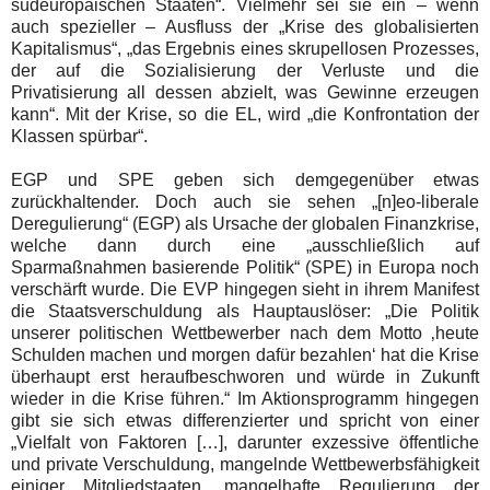
südeuropäischen Staaten“. Vielmehr sei sie ein
– wenn
auch spezieller – Ausfluss der „Krise des globalisierten
Kapitalismus
“, „das Ergebnis eines skrupellosen Prozesses,
der auf die Sozialisierung der Verluste und die
Privatisierung all dessen abzielt, was Gewinne erzeugen
kann“. Mit der Krise, so die EL, wird „die Konfrontation der
Klassen spürbar“.
EGP und SPE geben sich demgegenüber etwas
zurückhaltender. Doch auch sie sehen „[n]
eo-liberale
Deregulierung“ (EGP) als Ursache
der globalen Finanzkrise,
welche dann durch eine „ausschließlich auf
Sparmaßnahmen basierende Politik
“ (SPE) in Europa noch
verschärft wurde. Die EVP hingegen sieht in ihrem Manifest
die Staatsverschuldung als Hauptauslöser:
„Die Politik
unserer politischen Wettbewerber nach dem Motto ‚heute
Schulden machen und morgen dafür bezahlen‘ hat die Krise
überhaupt erst heraufbeschworen und würde in Zukunft
wieder in die Krise führen.“ Im Aktionsprogramm hingegen
gibt sie sich etwas differenzierter und spricht von einer
„Vielfalt von Faktoren […], darunter exzessive öffentliche
und private Verschuldung, mangelnde Wettbewerbsfähigkeit
einiger Mitgliedstaaten, mangelhafte Regulierung der