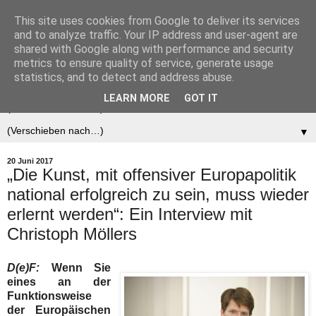
This site uses cookies from Google to deliver its services
Der (europäische)
and to analyze traffic. Your IP address and user-agent are
shared with Google along with performance and security
Föderalist
metrics to ensure quality of service, generate usage
statistics, and to detect and address abuse.
LEARN MORE
GOT IT
▼
▼
20 Juni 2017
„Die Kunst, mit offensiver Europapolitik
national erfolgreich zu sein, muss wieder
erlernt werden“: Ein Interview mit
Christoph Möllers
D(e)F:
Wenn Sie
eines an der
Funktionsweise
der Europäischen