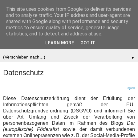
This site uses cookies from Google to deliver its services
Der (europäische)
and to analyze traffic. Your IP address and user-agent are
shared with Google along with performance and security
Föderalist
metrics to ensure quality of service, generate usage
statistics, and to detect and address abuse.
LEARN MORE
GOT IT
▼
▼
Datenschutz
English
Diese Datenschutzerklärung dient der Erfüllung der
Informationspflichten gemäß der EU-
Datenschutzgrundverordnung (DSGVO) und informiert Sie
über Art, Umfang und Zweck der Verarbeitung von
personenbezogenen Daten im Rahmen des Blogs
Der
(europäische) Föderalist
sowie der damit verbundenen
externen Onlinepräsenzen wie z. B. der Social-Media-Profile