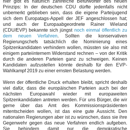
hier gibt es natürlich zahlreiche Befürworter des neuen
Prinzips: In der deutschen CDU dürfte jedenfalls nicht
unbemerkt geblieben sein, dass die eigene Parteijugend
sich dem Europatags-Appell der JEF angeschlossen hat;
und auch der Europaabgeordnete Rainer Wieland
(CDU/EVP) bekannte sich jüngst
noch einmal öffentlich zu
dem neuen Verfahren
. Sollten die konservativen
Regierungschefs tatsächlich die Nominierung eines
Spitzenkandidaten verhindern wollen, müssten sie also mit
einigem parteiinternem Widerstand rechnen – von der Kritik
durch die anderen Parteien ganz zu schweigen. Keinen
Kandidaten aufzustellen könnte deshalb für den EVP-
Wahlkampf 2019 zu einer ernsten Belastung werden.
Wenn der öffentliche Druck erhalten bleibt, spricht deshalb
viel dafür, dass die europäischen Parteien auch bei der
nächsten Europawahl wieder mit europaweiten
Spitzenkandidaten antreten werden. Für uns Bürger, die wir
gerne über das Amt des Kommissionspräsidenten
mitentscheiden wollen, ist das eine gute Aussicht. Den
nationalen Regierungen aber ist zu wünschen, dass sie ihre
Gegenwehr gegen das neue Verfahren endlich aufgeben.
Sie behindern damit nur die demokratische