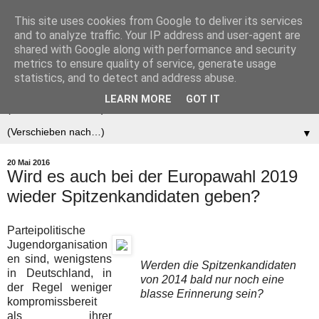
This site uses cookies from Google to deliver its services
Der (europäische)
and to analyze traffic. Your IP address and user-agent are
shared with Google along with performance and security
Föderalist
metrics to ensure quality of service, generate usage
statistics, and to detect and address abuse.
LEARN MORE
GOT IT
▼
▼
20 Mai 2016
Wird es auch bei der Europawahl 2019
wieder Spitzenkandidaten geben?
Parteipolitische
Jugendorganisation
en sind, wenigstens
Werden die Spitzenkandidaten
in Deutschland, in
von 2014 bald nur noch eine
der Regel weniger
blasse Erinnerung sein?
kompromissbereit
als ihrer