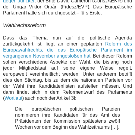
gegen Juncker
: der Brite David Cameron (Cons./AEKR) und
der Ungar Viktor Orbán (Fidesz/EVP). Das Europäische
Parlament hatte sich durchgesetzt – fürs Erste.
Wahlrechtsreform
Dass das Thema nun auf die politische Agenda
zurückgekehrt ist, liegt an einer geplanten
Reform des
Europawahlrechts, die das Europäische Parlament im
vergangenen November angestoßen hat
. Bei dieser Reform
sollen verschiedene Aspekte der Wahl, die bislang noch
jeder Mitgliedstaat auf seine eigene Weise regelt,
europaweit vereinheitlicht werden. Unter anderem betrifft
dies den Stichtag, bis zu dem die nationalen Parteien vor
der Wahl ihre Kandidatenlisten aufstellen müssen. Und
dann findet sich in dem Reformentwurf des Parlaments
(
Wortlaut
) auch noch der Artikel 3f:
Die europäischen politischen Parteien
nominieren ihre Kandidaten für das Amt des
Präsidenten der Kommission spätestens zwölf
Wochen vor dem Beginn des Wahlzeitraums […].