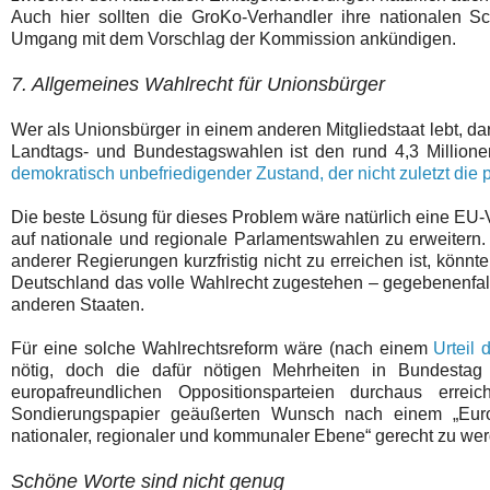
Auch hier sollten die GroKo-Verhandler ihre nationalen S
Umgang mit dem Vorschlag der Kommission ankündigen.
7. Allgemeines Wahlrecht für Unionsbürger
Wer als Unionsbürger in einem anderen Mitgliedstaat lebt, 
Landtags- und Bundestagswahlen ist den rund 4,3 Millione
demokratisch unbefriedigender Zustand, der nicht zuletzt die 
Die beste Lösung für dieses Problem wäre natürlich eine EU-V
auf nationale und regionale Parlamentswahlen zu erweiter
anderer Regierungen kurzfristig nicht zu erreichen ist, könn
Deutschland das volle Wahlrecht zugestehen – gegebenenfalls 
anderen Staaten.
Für eine solche Wahlrechtsreform wäre (nach einem
Urteil
nötig, doch die dafür nötigen Mehrheiten in Bundestag 
europafreundlichen Oppositionsparteien durchaus er
Sondierungspapier geäußerten Wunsch nach einem „Euro
nationaler, regionaler und kommunaler Ebene“ gerecht zu we
Schöne Worte sind nicht genug