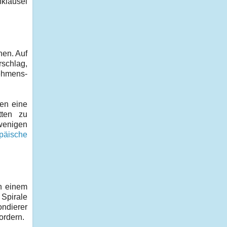
nklausel
hen. Auf
rschlag,
nehmens-
en eine
tten zu
 wenigen
päische
in einem
 Spirale
ondierer
ordern.