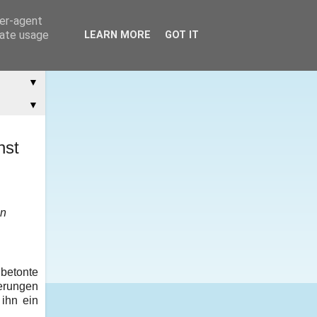
ser-agent
rate usage
LEARN MORE
GOT IT
▼
▼
nst
en
betonte
ierungen
 ihn ein