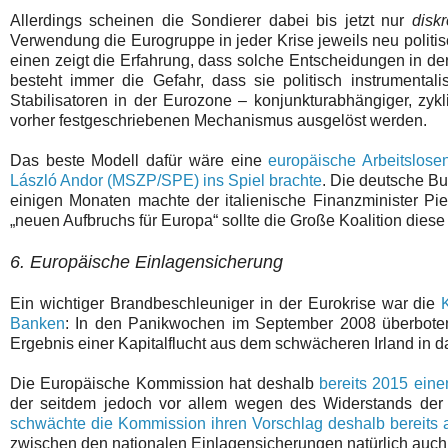
Allerdings scheinen die Sondierer dabei bis jetzt nur
disk
Verwendung die Eurogruppe in jeder Krise jeweils neu politi
einen zeigt die Erfahrung, dass solche Entscheidungen in de
besteht immer die Gefahr, dass sie politisch instrumental
Stabilisatoren in der Eurozone – konjunkturabhängiger, zyk
vorher festgeschriebenen Mechanismus ausgelöst werden.
Das beste Modell dafür wäre eine
europäische Arbeitslose
László Andor (MSZP/SPE) ins Spiel brachte
. Die deutsche B
einigen Monaten machte der italienische Finanzminister 
„neuen Aufbruchs für Europa“ sollte die Große Koalition dies
6. Europäische Einlagensicherung
Ein wichtiger Brandbeschleuniger in der Eurokrise war die
Banken
: In den Panikwochen im September 2008 überboten 
Ergebnis einer Kapitalflucht aus dem schwächeren Irland in d
Die Europäische Kommission hat deshalb
bereits 2015 eine
der seitdem jedoch vor allem wegen des Widerstands der 
schwächte die Kommission ihren Vorschlag deshalb bereits 
zwischen den nationalen Einlagensicherungen natürlich auch 