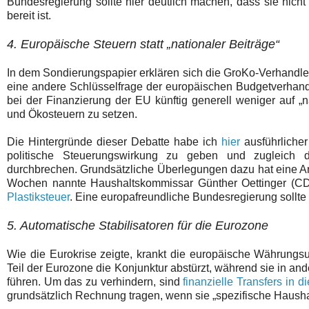
Bundesregierung sollte hier deutlich machen, dass sie nicht
bereit ist.
4. Europäische Steuern statt „nationaler Beiträge“
In dem Sondierungspapier erklären sich die GroKo-Verhandle
eine andere Schlüsselfrage der europäischen Budgetverhand
bei der Finanzierung der EU künftig generell weniger auf „
und Ökosteuern zu setzen.
Die Hintergründe dieser Debatte habe ich
hier
ausführliche
politische Steuerungswirkung zu geben und zugleich di
durchbrechen. Grundsätzliche Überlegungen dazu hat eine A
Wochen nannte Haushaltskommissar Günther Oettinger (CD
Plastiksteuer
. Eine europafreundliche Bundesregierung sollte
5. Automatische Stabilisatoren für die Eurozone
Wie die Eurokrise zeigte, krankt die europäische Währungsu
Teil der Eurozone die Konjunktur abstürzt, während sie in and
führen. Um das zu verhindern, sind
finanzielle Transfers in d
grundsätzlich Rechnung tragen, wenn sie „spezifische Haushalts