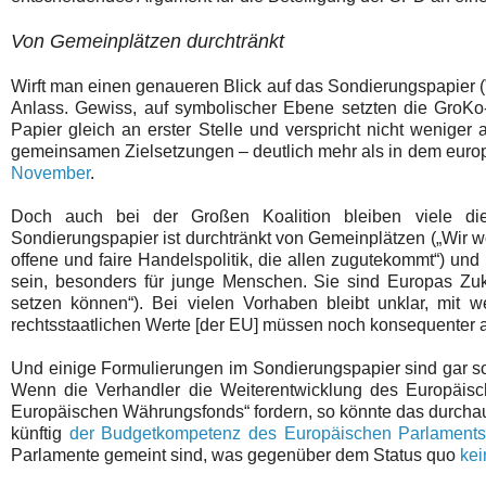
Von Gemeinplätzen durchtränkt
Wirft man einen genaueren Blick auf das Sondierungspapier (
Anlass. Gewiss, auf symbolischer Ebene setzten die GroKo-V
Papier gleich an erster Stelle und verspricht nicht weniger
gemeinsamen Zielsetzungen – deutlich mehr als in dem euro
November
.
Doch auch bei der Großen Koalition bleiben viele di
Sondierungspapier ist durchtränkt von Gemeinplätzen („Wir w
offene und faire Handelspolitik, die allen zugutekommt“) u
sein, besonders für junge Menschen. Sie sind Europas Zu
setzen können“). Bei vielen Vorhaben bleibt unklar, mit w
rechtsstaatlichen Werte [der EU] müssen noch konsequenter a
Und einige Formulierungen im Sondierungspapier sind gar so 
Wenn die Verhandler die Weiterentwicklung des Europäisch
Europäischen Währungsfonds“ fordern, so könnte das durcha
künftig
der Budgetkompetenz des Europäischen Parlaments 
Parlamente gemeint sind, was gegenüber dem Status quo
kei