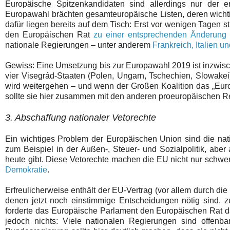
Europäische Spitzenkandidaten sind allerdings nur der e
Europawahl brächten gesamteuropäische Listen, deren wichti
dafür liegen bereits auf dem Tisch: Erst vor wenigen Tagen
den Europäischen Rat
zu einer entsprechenden Änderung 
nationale Regierungen – unter anderem
Frankreich, Italien u
Gewiss: Eine Umsetzung bis zur Europawahl 2019 ist inzwisc
vier Visegrád-Staaten (Polen, Ungarn, Tschechien, Slowake
wird weitergehen – und wenn der Großen Koalition das „Europ
sollte sie hier zusammen mit den anderen proeuropäischen 
3. Abschaffung nationaler Vetorechte
Ein wichtiges Problem der Europäischen Union sind die nat
zum Beispiel in der Außen-, Steuer- und Sozialpolitik, aber
heute gibt. Diese Vetorechte machen die EU nicht nur schw
Demokratie
.
Erfreulicherweise enthält der EU-Vertrag (vor allem durch di
denen jetzt noch einstimmige Entscheidungen nötig sind, 
forderte das Europäische Parlament den Europäischen Rat dazu
jedoch nichts: Viele nationalen Regierungen sind offenbar