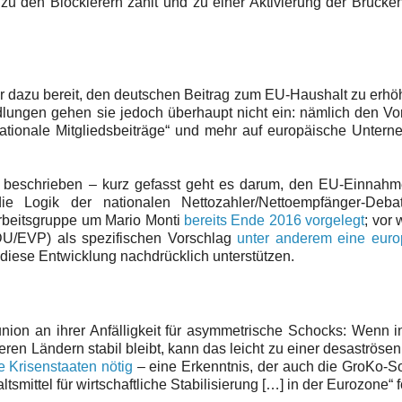
 zu den Blockierern zählt und zu einer Aktivierung der Brücke
r dazu bereit, den deutschen Beitrag zum EU-Haushalt zu erhö
lungen gehen sie jedoch überhaupt nicht ein: nämlich den Vo
nationale Mitgliedsbeiträge“ und mehr auf europäische Unter
r beschrieben – kurz gefasst geht es darum, den EU-Einnahm
e Logik der nationalen Nettozahler/Nettoempfänger-Deba
rbeitsgruppe um Mario Monti
bereits Ende 2016 vorgelegt
; vor
U/EVP) als spezifischen Vorschlag
unter anderem eine euro
 diese Entwicklung nachdrücklich unterstützen.
nion an ihrer Anfälligkeit für asymmetrische Schocks: Wenn 
eren Ländern stabil bleibt, kann das leicht zu einer desaströsen
ie Krisenstaaten nötig
– eine Erkenntnis, der auch die GroKo-S
mittel für wirtschaftliche Stabilisierung […] in der Eurozone“ f