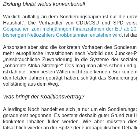
Bislang bleibt vieles konventionell
Wirklich auffällig an dem Sondierungspapier ist nur die un
Haushalt“. Die Verhandler von CDU/CSU und SPD verspr
Gesprächen zum mehrjährigen Finanzrahmen der EU ab 20
bisherigen Nettozahlers Großbritannien entstehen wird
, ist d
Ansonsten aber sind die konkreten Vorhaben des Sondierung
mehr europäische Investitionen nach Vorbild des Juncker-Pl
„missbräuchliche Zuwanderung in die Systeme der sozialen 
„kohärente Afrika-Strategie“. Das mag man alles schön und g
ist dahinter beim besten Willen nicht zu erkennen. Bei kein
den letzten Jahren geprägt haben, schlägt das Sondierungspa
vollständig aus dem Weg.
Was bringt der Koalitionsvertrag?
Allerdings: Noch handelt es sich ja nur um ein Sondierungsp
gerade erst begonnen. Es besteht deshalb guter Grund zur H
konkreten Inhalten füllen werden. Wie aber müssten die
tatsächlich wieder an der Spitze der europapolitischen Debat