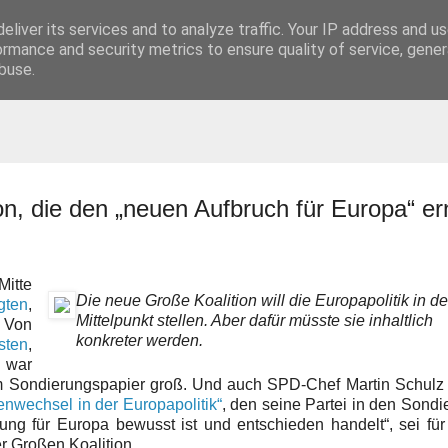
eliver its services and to analyze traffic. Your IP address and u
t
ormance and security metrics to ensure quality of service, gene
buse.
on, die den „neuen Aufbruch für Europa“ er
itte
Die neue Große Koalition will die Europapolitik in d
gten
,
Mittelpunkt stellen. Aber dafür müsste sie inhaltlich
: Von
konkreter werden.
sten
,
war
m Sondierungspapier groß. Und auch SPD-Chef Martin Schulz 
nwechsel in der Europapolitik“
, den seine Partei in den Sond
ung für Europa bewusst ist und entschieden handelt“, sei für
r Großen Koalition.