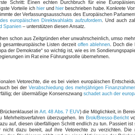
rste Schritt: Einen echten Durchbruch für eine Europäisier
gste Vorteile ich
hier
und
hier
beschrieben habe. Konkrete Vor
 stimmte der Verfassungsausschuss des Europäischen Parlament
des europäischen Direktwahlakts aufzufordern
. Und auch zah
nd Spanien
– unterstützen diesen Ansatz.
hen schon aus Zeitgründen eher unwahrscheinlich, umso mehr,
i) gesamteuropäische Listen derzeit
offen ablehnen
. Doch die
a der Demokratie“ so wichtig ist, wie es im Sondierungspapie
Regierungen im Rat eine Führungsrolle übernehmen.
ionalen Vetorechte, die es bei vielen europäischen Entschei
 auch bei der
Verabschiedung des mehrjährigen Finanzrahme
erfällig; der übermäßige Konsenszwang
schadet auch der europ
e Brückenklausel in
Art. 48 Abs. 7 EUV
) die Möglichkeit, in Berei
zu Mehrheitsverfahren überzugehen. Im
Brok/Bresso-Bericht
vo
 auf, diesen überfälligen Schritt endlich zu tun. Passiert ist
 nicht dazu bereit, auf ihre Vetorechte zu verzichten. Die