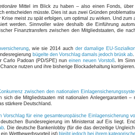
retionäre
Mittel im Blick zu haben – also einen Fonds, über
sch entscheiden müsste. Dies ist aus zwei Gründen problemati
r Krise meist zu spät erfolgen, um optimal zu wirken. Und zum
isiert werden. Sinnvoller wäre deshalb die Einführung
autom
lischer Finanztransfers zwischen den Mitgliedstaaten, die na
nversicherung
, wie sie 2014 auch
der damalige EU-Sozialko
undesregierung
bügelte den Vorschlag damals jedoch brüsk ab
.
Pier Carlo Padoan (PD/SPE) nun
einen neuen Vorstoß
. Im Sin
e Chance nutzen und ihre bisherige Blockadehaltung korrigieren
Konkurrenz zwischen den nationalen Einlagensicherungssyste
sich die Mitgliedstaaten mit nationalen Anlegergarantien –
as stärkere Deutschland.
n Vorschlag für eine gesamteuropäische Einlagensicherung vo
deutschen Bundesregierung im Ministerrat auf Eis liegt. En
ab
. Die deutsche Bankenlobby (für die das derzeitige Ungleic
ein Wettbewerbsvorteil ist)
bleibt jedoch bei ihrem kategorisch