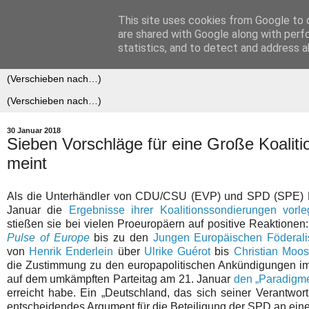
This site uses cookies from Google to d
Der (europäische) Föderalis
are shared with Google along with perf
statistics, and to detect and address a
30 Januar 2018
Sieben Vorschläge für eine Große Koaliti
meint
Als die Unterhändler von CDU/CSU (EVP) und SPD (SPE) M
Januar die
Ergebnisse ihrer Koalitionssondierungen vorle
stießen sie bei vielen Proeuropäern auf positive Reaktionen
Pulse of Europe
bis zu den
Jungen Europäischen Föderali
von
Henrik Enderlein
über
Ulrike Guérot
bis
Christian Moos
die Zustimmung zu den europapolitischen Ankündigungen i
auf dem umkämpften Parteitag am 21. Januar
den „Paradigme
erreicht habe. Ein „Deutschland, das sich seiner Verantwort
entscheidendes Argument für die Beteiligung der SPD an eine