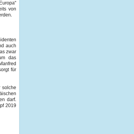
 Europa“
eits von
erden.
sidenten
nd auch
das zwar
 um das
 Manfred
orgt für
r solche
päischen
n darf.
mpf 2019