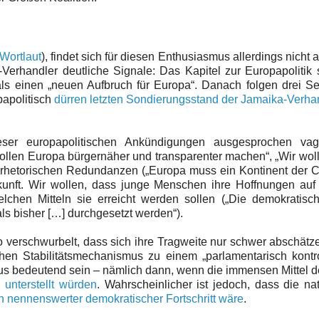
Wortlaut
), findet sich für diesen Enthusiasmus allerdings nicht a
erhandler deutliche Signale: Das Kapitel zur Europapolitik 
 als einen „neuen Aufbruch für Europa“. Danach folgen drei Se
papolitisch
dürren letzten Sondierungsstand der Jamaika-Verha
eser europapolitischen Ankündigungen ausgesprochen va
ollen Europa bürgernäher und transparenter machen“, „Wir wol
nd rhetorischen Redundanzen („Europa muss ein Kontinent der
kunft. Wir wollen, dass junge Menschen ihre Hoffnungen auf
elchen Mitteln sie erreicht werden sollen („Die demokratis
ls bisher […] durchgesetzt werden“).
verschwurbelt, dass sich ihre Tragweite nur schwer abschätze
en Stabilitätsmechanismus zu einem „parlamentarisch kontro
us bedeutend sein – nämlich dann, wenn die immensen Mittel
unterstellt würden
. Wahrscheinlicher ist jedoch, dass die na
n nennenswerter demokratischer Fortschritt wäre
.