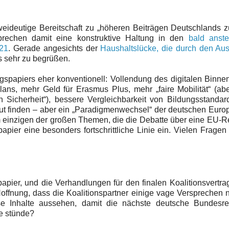
zweideutige Bereitschaft zu „höheren Beiträgen Deutschlands
echen damit eine konstruktive Haltung in den
bald anst
21
. Gerade angesichts der
Haushaltslücke, die durch den Aust
as sehr zu begrüßen.
spapiers eher konventionell: Vollendung des digitalen Binne
ans, mehr Geld für Erasmus Plus, mehr „faire Mobilität“ (ab
Sicherheit“), bessere Vergleichbarkeit von Bildungsstandar
ut finden – aber ein „Paradigmenwechsel“ der deutschen Europ
em einzigen der großen Themen, die die Debatte über eine EU-R
pier eine besonders fortschrittliche Linie ein. Vielen Fragen
apier, und die Verhandlungen für den finalen Koalitionsvertr
offnung, dass die Koalitionspartner einige vage Versprechen 
se Inhalte aussehen, damit die nächste deutsche Bundesre
te stünde?