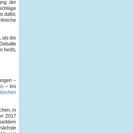
ung der
schläge
s dafür,
lreiche
 als die
 Debatte
r heißt,
dungen –
ns
– bis
äischen
chen, in
n 2017
 seitdem
 nächste