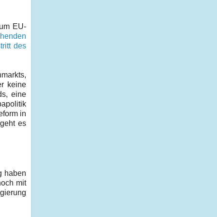
 zum EU-
ehenden
ritt des
nmarkts,
er keine
ds, eine
apolitik
eform in
 geht es
ag haben
noch mit
gierung