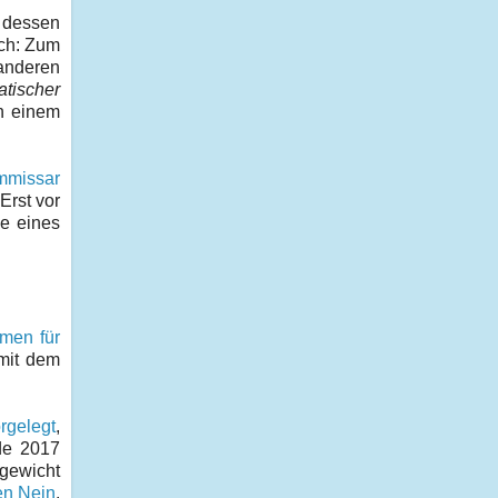
 dessen
sch: Zum
 anderen
atischer
ch einem
mmissar
 Erst vor
ne eines
.
men für
 mit dem
rgelegt
,
de 2017
hgewicht
en Nein
.