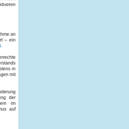
ktiveren
nahme an
t – ein
t
.
rrechte
erstands
stens in
ägen mit
nderung
ung der
 dem im
mus auf