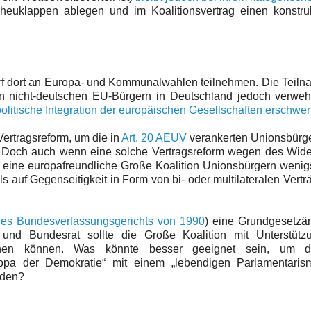
cheuklappen ablegen und im Koalitionsvertrag einen konstru
darf dort an Europa- und Kommunalwahlen teilnehmen. Die Teil
n nicht-deutschen EU-Bürgern in Deutschland jedoch verwehr
politische Integration der europäischen Gesellschaften erschwer
ertragsreform, um die in
Art. 20 AEUV
verankerten Unionsbürge
n. Doch auch wenn eine solche Vertragsreform wegen des Wid
te eine europafreundliche Große Koalition Unionsbürgern wenig
auf Gegenseitigkeit in Form von bi- oder multilateralen Vertr
 des Bundesverfassungsgerichts von 1990
) eine Grundgesetzä
und Bundesrat sollte die Große Koalition mit Unterstütz
reichen können. Was könnte besser geeignet sein, um
pa der Demokratie“ mit einem „lebendigen Parlamentaris
rden?