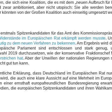
n, die sich eine Koalition, die es mit dem „neuen Aufbruch für
 zwar ambitioniert, aber nicht utopisch: Sie alle werden ber
r könnten von der Großen Koalition auch einseitig umgesetzt w
n erstmals Spitzenkandidaten für das Amt des Kommissionsprä
e Widerstände im Europäischen Rat erkämpft werden musste
. U
utig zu dem neuen Verfahren zu bekennen
. Am Ergebnis wird 
opäische Parlament sind entschlossen und stark genug,
ahl 2019 durchzusetzen, wie der konservative Fraktionschef
rstrichen hat
. Aber der Unwillen der nationalen Regierungen s
cht gut tun kann.
entliche Erklärung, dass Deutschland im Europäischen Rat nu
wird, die auch eine klare Aussicht auf eine Mehrheit im Euro
einer ernsthaft europafreundlichen Bundesregierung erwarte
Medien, die europäischen Spitzenkandidaten und ihren Wahlka