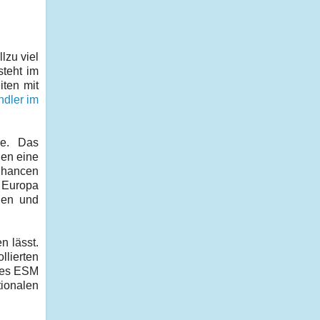
llzu viel
steht im
iten mit
ndler im
ge. Das
len eine
 Chancen
 Europa
chen und
n lässt.
llierten
 des ESM
tionalen