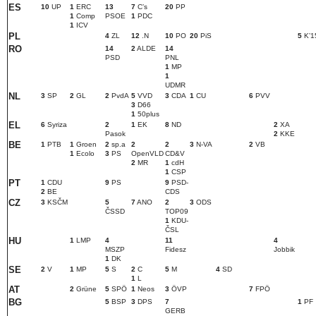
ES
1
0
UP
1
ERC
1
3
7
Cʼs
20
PP
1
Comp
PSOE
1
PDC
1
ICV
PL
4
ZL
1
2
.N
1
0
PO
2
0
PiS
5
Kʼ1
RO
14
2
ALDE
1
4
PSD
PNL
1
MP
1
UDMR
NL
3
SP
2
GL
2
PvdA
5
VVD
3
CDA
1
CU
6
PVV
3
D66
1
50plus
EL
6
Syriza
2
1
EK
8
ND
2
XA
Pasok
2
KKE
BE
1
PTB
1
Groen
2
sp.a
2
2
3
N-VA
2
VB
1
Ecolo
3
PS
OpenVLD
CD&V
2
MR
1
cdH
1
CSP
PT
1
CDU
9
PS
9
PSD-
2
BE
CDS
CZ
3
KSČM
5
7
ANO
2
3
ODS
ČSSD
TOP09
1
KDU-
ČSL
HU
1
LMP
4
1
1
4
MSZP
Fidesz
Jobbik
1
DK
SE
2
V
1
MP
5
S
2
C
5
M
4
SD
1
L
AT
2
Grüne
5
SPÖ
1
Neos
3
ÖVP
7
FPÖ
BG
5
BSP
3
DPS
7
1
PF
GERB