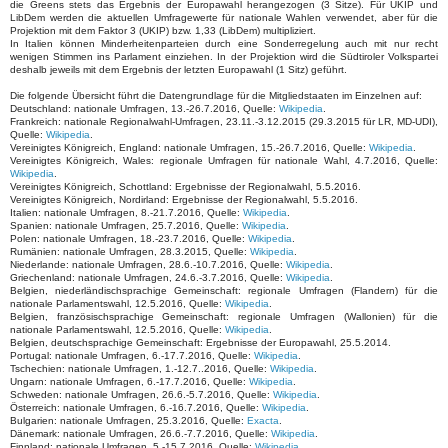
die Greens stets das Ergebnis der Europawahl herangezogen (3 Sitze). Für UKIP und
LibDem werden die aktuellen Umfragewerte für nationale Wahlen verwendet, aber für die
Projektion mit dem Faktor 3 (UKIP) bzw. 1,33 (LibDem) multipliziert.
In Italien können Minderheitenparteien durch eine Sonderregelung auch mit nur recht
wenigen Stimmen ins Parlament einziehen. In der Projektion wird die Südtiroler Volkspartei
deshalb jeweils mit dem Ergebnis der letzten Europawahl (1 Sitz) geführt.
Die folgende Übersicht führt die Datengrundlage für die Mitgliedstaaten im Einzelnen auf:
Deutschland: nationale Umfragen, 13.-26.7.2016, Quelle:
Wikipedia
.
Frankreich: nationale Regionalwahl-Umfragen, 23.11.-3.12.2015 (29.3.2015 für LR, MD-UDI),
Quelle:
Wikipedia
.
Vereinigtes Königreich, England: nationale Umfragen, 15.-26.7.2016, Quelle:
Wikipedia
.
Vereinigtes Königreich, Wales: regionale Umfragen für nationale Wahl, 4.7.2016, Quelle:
Wikipedia
.
Vereinigtes Königreich, Schottland: Ergebnisse der Regionalwahl, 5.5.2016.
Vereinigtes Königreich, Nordirland: Ergebnisse der Regionalwahl, 5.5.2016.
Italien: nationale Umfragen, 8.-21.7.2016, Quelle:
Wikipedia
.
Spanien: nationale Umfragen, 25.7.2016, Quelle:
Wikipedia
.
Polen: nationale Umfragen, 18.-23.7.2016, Quelle:
Wikipedia
.
Rumänien: nationale Umfragen, 28.3.2015, Quelle:
Wikipedia
.
Niederlande: nationale Umfragen, 28.6.-10.7.2016, Quelle:
Wikipedia
.
Griechenland: nationale Umfragen, 24.6.-3.7.2016, Quelle:
Wikipedia
.
Belgien, niederländischsprachige Gemeinschaft: regionale Umfragen (Flandern) für die
nationale Parlamentswahl, 12.5.2016, Quelle:
Wikipedia
.
Belgien, französischsprachige Gemeinschaft: regionale Umfragen (Wallonien) für die
nationale Parlamentswahl, 12.5.2016, Quelle:
Wikipedia
.
Belgien, deutschsprachige Gemeinschaft: Ergebnisse der Europawahl, 25.5.2014.
Portugal: nationale Umfragen, 6.-17.7.2016, Quelle:
Wikipedia
.
Tschechien: nationale Umfragen, 1.-12.7..2016, Quelle:
Wikipedia
.
Ungarn: nationale Umfragen, 6.-17.7.2016, Quelle:
Wikipedia
.
Schweden: nationale Umfragen, 26.6.-5.7.2016, Quelle:
Wikipedia
.
Österreich: nationale Umfragen, 6.-16.7.2016, Quelle:
Wikipedia
.
Bulgarien: nationale Umfragen, 25.3.2016, Quelle:
Exacta
.
Dänemark: nationale Umfragen, 26.6.-7.7.2016, Quelle:
Wikipedia
.
Finnland: nationale Umfragen, 5.-15.7.2016, Quelle:
Wikipedia
.