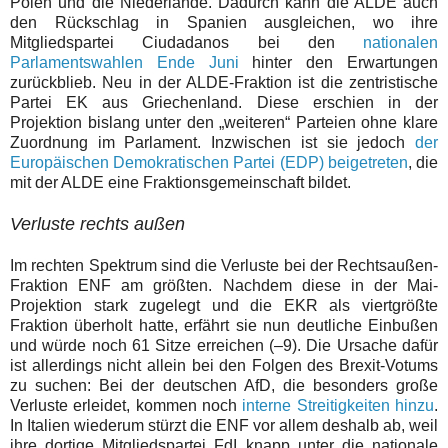
Polen und die Niederlande. Dadurch kann die ALDE auch
den Rückschlag in Spanien ausgleichen, wo ihre
Mitgliedspartei Ciudadanos bei den
nationalen
Parlamentswahlen Ende Juni
hinter den Erwartungen
zurückblieb. Neu in der ALDE-Fraktion ist die zentristische
Partei EK aus Griechenland. Diese erschien in der
Projektion bislang unter den „weiteren“ Parteien ohne klare
Zuordnung im Parlament. Inzwischen ist sie jedoch
der
Europäischen Demokratischen Partei (EDP) beigetreten
, die
mit der ALDE eine Fraktionsgemeinschaft bildet.
Verluste rechts außen
Im rechten Spektrum sind die Verluste bei der Rechtsaußen-
Fraktion ENF am größten. Nachdem diese in der Mai-
Projektion stark zugelegt und die EKR als viertgrößte
Fraktion überholt hatte, erfährt sie nun deutliche Einbußen
und würde noch 61 Sitze erreichen (–9). Die Ursache dafür
ist allerdings nicht allein bei den Folgen des Brexit-Votums
zu suchen: Bei der deutschen AfD, die besonders große
Verluste erleidet, kommen noch
interne Streitigkeiten hinzu
.
In Italien wiederum stürzt die ENF vor allem deshalb ab, weil
ihre dortige Mitgliedspartei FdI knapp unter die nationale