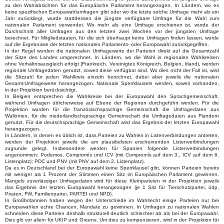
zu den Wahlabsichten für das Europäische Parlament herangezogen. In Ländern, wo es
keine spezifischen Europawahlumfragen gibt oder wo die letzte solche Umfrage mehr als ein
Jahr zurückliegt, wurde stattdessen die jüngste verfügbare Umfrage für die Wahl zum
nationalen Parlament verwendet. Wo mehr als eine Umfrage erschienen ist, wurde der
Durchschnitt aller Umfragen aus den letzten zwei Wochen vor der jüngsten Umfrage
berechnet. Für Mitgliedstaaten, für die sich überhaupt keine Umfragen finden lassen, wurde
auf die Ergebnisse der letzten nationalen Parlaments- oder Europawahl zurückgegriffen.
In der Regel wurden die nationalen Umfragewerte der Parteien direkt auf die Gesamtzahl
der Sitze des Landes umgerechnet. In Ländern, wo die Wahl in regionalen Wahlkreisen
ohne Verhältnisausgleich erfolgt (Frankreich, Vereinigtes Königreich, Belgien, Irland), werden
regionale Umfragedaten genutzt, soweit diese verfügbar sind. Wo dies nicht der Fall ist, wird
die Sitzzahl für jeden Wahlkreis einzeln berechnet, dabei aber jeweils die nationalen
Gesamt-Umfragewerte herangezogen. Nationale Sperrklauseln werden, soweit vorhanden,
in der Projektion berücksichtigt.
In Belgien entsprechen die Wahlkreise bei der Europawahl den Sprachgemeinschaft,
während Umfragen üblicherweise auf Ebene der Regionen durchgeführt werden. Für die
Projektion wurden für die französischsprachige Gemeinschaft die Umfragedaten aus
Wallonien, für die niederländischsprachige Gemeinschaft die Umfragedaten aus Flandern
genutzt. Für die deutschsprachige Gemeinschaft wird das Ergebnis der letzten Europawahl
herangezogen.
In Ländern, in denen es üblich ist, dass Parteien zu Wahlen in Listenverbindungen antreten,
werden der Projektion jeweils die am plausibelsten erscheinenden Listenverbindungen
zugrunde gelegt. Insbesondere werden für Spanien folgende Listenverbindungen
angenommen: Podemos, Compromís und ICV (mit Compromís auf dem 3., ICV auf dem 6.
Listenplatz); PDC und PNV (mit PNV auf dem 2. Listenplatz).
Da es in Deutschland bei der Europawahl keine Sperrklausel gibt, können Parteien bereits
mit weniger als 1 Prozent der Stimmen einen Sitz im Europäischen Parlament gewinnen.
Mangels zuverlässiger Umfragedaten wird für diese Kleinparteien in der Projektion jeweils
das Ergebnis der letzten Europawahl herangezogen (je 1 Sitz für Tierschutzpartei, ödp,
Piraten, FW, Familienpartei, PARTEI und NPD).
In Großbritannien haben wegen der Unterschiede im Wahlrecht einige Parteien nur bei
Europawahlen echte Chancen, Mandate zu gewinnen. In Umfragen zu nationalen Wahlen
schneiden diese Parteien deshalb strukturell deutlich schlechter ab als bei der Europawahl.
Dies gilt vor allem für UKIP und Greens. Um dies zu kompensieren, wird in der Projektion für