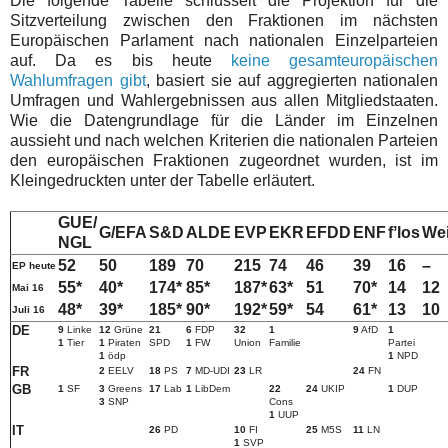
Die folgende Tabelle schlüsselt die Projektion für die
Sitzverteilung zwischen den Fraktionen im nächsten
Europäischen Parlament nach nationalen Einzelparteien
auf. Da es bis heute
keine gesamteuropäischen
Wahlumfragen gibt
, basiert sie auf aggregierten nationalen
Umfragen und Wahlergebnissen aus allen Mitgliedstaaten.
Wie die Datengrundlage für die Länder im Einzelnen
aussieht und nach welchen Kriterien die nationalen Parteien
den europäischen Fraktionen zugeordnet wurden, ist im
Kleingedruckten unter der Tabelle erläutert.
GUE/
G/EFA
S&D
ALDE
EVP
EKR
EFDD
ENF
fʼlos
Wei
NGL
52
50
1
89
70
215
7
4
4
6
3
9
1
6
–
EP heute
5
5
*
40
*
1
7
4
*
8
5
*
1
87
*
63
*
5
1
70*
1
4
1
2
Mai
16
48
*
39
*
1
85
*
90
*
1
92
*
59
*
54
61
*
1
3
1
0
Juli
16
DE
9
Linke
12
Grüne
21
6
FDP
3
2
1
9
AfD
1
1
Tier
1
Piraten
SPD
1
FW
Union
Familie
Partei
1
ödp
1
NPD
FR
2
EELV
18
PS
7
MD-UDI
23
LR
24
FN
GB
1
SF
3
Greens
17
Lab
1
LibDem
2
2
2
4
UKIP
1
DUP
3
SNP
Cons
1
UUP
IT
2
6
PD
10
FI
2
5
M5S
11
LN
1
SVP