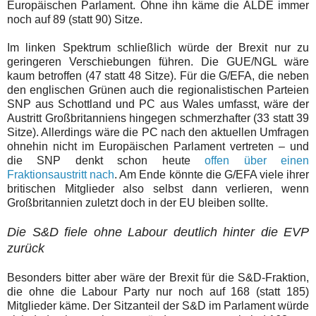
Europäischen Parlament. Ohne ihn käme die ALDE immer
noch auf 89 (statt 90) Sitze.
Im linken Spektrum schließlich würde der Brexit nur zu
geringeren Verschiebungen führen. Die GUE/NGL wäre
kaum betroffen (47 statt 48 Sitze). Für die G/EFA, die neben
den englischen Grünen auch die regionalistischen Parteien
SNP aus Schottland und PC aus Wales umfasst, wäre der
Austritt Großbritanniens hingegen schmerzhafter (33 statt 39
Sitze). Allerdings wäre die PC nach den aktuellen Umfragen
ohnehin nicht im Europäischen Parlament vertreten – und
die SNP denkt schon heute
offen über einen
Fraktionsaustritt nach
. Am Ende könnte die G/EFA viele ihrer
britischen Mitglieder also selbst dann verlieren, wenn
Großbritannien zuletzt doch in der EU bleiben sollte.
Die S&D fiele ohne Labour deutlich hinter die EVP
zurück
Besonders bitter aber wäre der Brexit für die S&D-Fraktion,
die ohne die Labour Party nur noch auf 168 (statt 185)
Mitglieder käme. Der Sitzanteil der S&D im Parlament würde