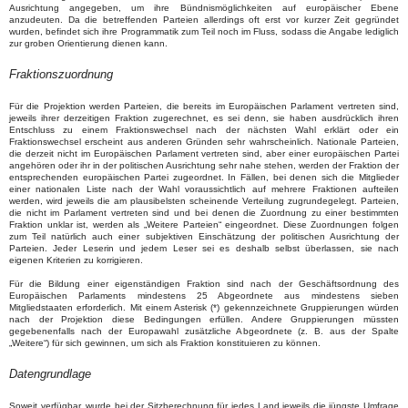
Ausrichtung angegeben, um ihre Bündnismöglichkeiten auf europäischer Ebene
anzudeuten. Da die betreffenden Parteien allerdings oft erst vor kurzer Zeit gegründet
wurden, befindet sich ihre Programmatik zum Teil noch im Fluss, sodass die Angabe lediglich
zur groben Orientierung dienen kann.
Fraktionszuordnung
Für die Projektion werden Parteien, die bereits im Europäischen Parlament vertreten sind,
jeweils ihrer derzeitigen Fraktion zugerechnet, es sei denn, sie haben ausdrücklich ihren
Entschluss zu einem Fraktionswechsel nach der nächsten Wahl erklärt oder ein
Fraktionswechsel erscheint aus anderen Gründen sehr wahrscheinlich. Nationale Parteien,
die derzeit nicht im Europäischen Parlament vertreten sind, aber einer europäischen Partei
angehören oder ihr in der politischen Ausrichtung sehr nahe stehen, werden der Fraktion der
entsprechenden europäischen Partei zugeordnet. In Fällen, bei denen sich die Mitglieder
einer nationalen Liste nach der Wahl voraussichtlich auf mehrere Fraktionen aufteilen
werden, wird jeweils die am plausibelsten scheinende Verteilung zugrundegelegt. Parteien,
die nicht im Parlament vertreten sind und bei denen die Zuordnung zu einer bestimmten
Fraktion unklar ist, werden als „Weitere Parteien“ eingeordnet. Diese Zuordnungen folgen
zum Teil natürlich auch einer subjektiven Einschätzung der politischen Ausrichtung der
Parteien. Jeder Leserin und jedem Leser sei es deshalb selbst überlassen, sie nach
eigenen Kriterien zu korrigieren.
Für die Bildung einer eigenständigen Fraktion sind nach der Geschäftsordnung des
Europäischen Parlaments mindestens 25 Abgeordnete aus mindestens sieben
Mitgliedstaaten erforderlich. Mit einem Asterisk (*) gekennzeichnete Gruppierungen würden
nach der Projektion diese Bedingungen erfüllen. Andere Gruppierungen müssten
gegebenenfalls nach der Europawahl zusätzliche Abgeordnete (z. B. aus der Spalte
„Weitere“) für sich gewinnen, um sich als Fraktion konstituieren zu können.
Datengrundlage
Soweit verfügbar, wurde bei der Sitzberechnung für jedes Land jeweils die jüngste Umfrage