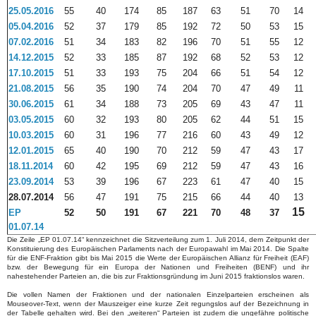
2
5
.
0
5
.2016
5
5
40
1
7
4
8
5
1
87
63
5
1
70
1
4
0
5
.
0
4
.2016
5
2
3
7
1
79
8
5
19
2
7
2
5
0
5
3
1
5
07
.
0
2.2016
5
1
3
4
1
8
3
8
2
196
70
5
1
5
5
12
14.12.2015
5
2
33
1
85
87
19
2
6
8
5
2
5
3
12
17.10.2015
51
33
193
75
204
66
51
54
12
21.08.2015
56
35
190
74
204
70
47
49
11
30.06.2015
61
34
188
73
205
69
43
47
11
03.05.2015
60
32
193
80
205
62
44
51
15
10.03.2015
60
31
196
77
216
60
43
49
12
12.01.2015
65
40
190
70
212
59
47
43
17
18.11.2014
60
42
195
69
212
59
47
43
16
23.09.2014
53
39
196
67
223
61
47
40
15
28.07.2014
56
47
191
75
215
66
44
40
13
15
EP
52
50
191
67
221
70
48
37
01.07.14
Die Zeile „EP 01.07.14“ kennzeichnet die Sitzverteilung zum 1. Juli 2014, dem Zeitpunkt der
Konstituierung des Europäischen Parlaments nach der Europawahl im Mai 2014. Die Spalte
für die ENF-Fraktion gibt bis Mai 2015 die Werte der Europäischen Allianz für Freiheit (EAF)
bzw. der Bewegung für ein Europa der Nationen und Freiheiten (BENF) und ihr
nahestehender Parteien an, die bis zur Fraktionsgründung im Juni 2015 fraktionslos waren.
Die vollen Namen der Fraktionen und der nationalen Einzelparteien erscheinen als
Mouseover-Text, wenn der Mauszeiger eine kurze Zeit regungslos auf der Bezeichnung in
der Tabelle gehalten wird. Bei den „weiteren“ Parteien ist zudem die ungefähre politische