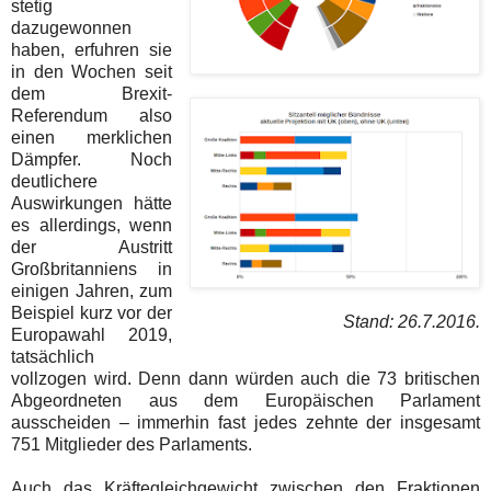
stetig
dazugewonnen
haben, erfuhren sie
in den Wochen seit
dem Brexit-
Referendum also
einen merklichen
Dämpfer. Noch
deutlichere
Auswirkungen hätte
es allerdings, wenn
der Austritt
Großbritanniens in
einigen Jahren, zum
Beispiel kurz vor der
Stand: 26.7.2016.
Europawahl 2019,
tatsächlich
vollzogen wird. Denn dann würden auch die 73 britischen
Abgeordneten aus dem Europäischen Parlament
ausscheiden – immerhin fast jedes zehnte der insgesamt
751 Mitglieder des Parlaments.
Auch das Kräftegleichgewicht zwischen den Fraktionen