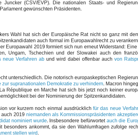
e Juncker (CSV/EVP). Die nationalen Staats- und Regierun
 Parlament gewünschten Präsidenten.
ckers Wahl hat sich der Europäische Rat nicht so ganz mit d
pitzenkandidaten auch formal im Europawahlrecht zu veranker
der Europawahl 2019 formiert sich nun erneut Widerstand: Ein
en, Ungarn, Tschechien und der Slowakei auch den franzö
s neue Verfahren ab
und wird dabei offenbar auch
von Ratsp
cht unterschiedlich. Die notorisch europaskeptischen Regieru
te zur supranationalen Demokratie zu verhindern
. Macron hinge
La République en Marche hat sich bis jetzt noch keiner euro
hemöglichkeit bei der Nominierung der Spitzenkandidaten.
sion vor kurzem noch einmal ausdrücklich
für das neue Verfah
es auch 2019
niemanden als Kommissionspräsidenten akzeptiere
didat nominiert wurde
. Insbesondere befürwortet
auch die Euro
eit besonders ankommt, da sie den Wahlumfragen zufolge rech
ament stellen wird
.