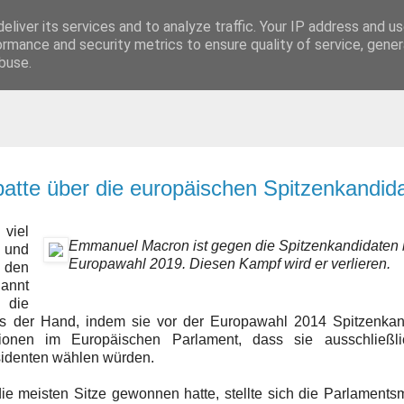
eliver its services and to analyze traffic. Your IP address and u
t
ormance and security metrics to ensure quality of service, gene
buse.
batte über die europäischen Spitzenkandid
viel
Emmanuel Macron ist gegen die Spitzenkandidaten 
 und
Europawahl 2019. Diesen Kampf wird er verlieren.
den
annt
 die
us der Hand, indem sie vor der Europawahl 2014 Spitzenkan
ktionen im Europäischen Parlament, dass sie ausschließl
sidenten wählen würden.
e meisten Sitze gewonnen hatte, stellte sich die Parlaments