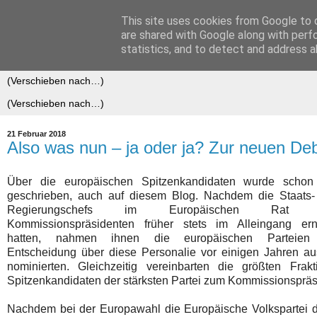
This site uses cookies from Google to d
Der (europäische) Föderalis
are shared with Google along with perf
statistics, and to detect and address a
21 Februar 2018
Also was nun – ja oder ja? Zur neuen De
Über die europäischen Spitzenkandidaten wurde schon 
geschrieben, auch auf diesem Blog. Nachdem die Staats-
Regierungschefs im Europäischen Rat 
Kommissionspräsidenten früher stets im Alleingang ern
hatten, nahmen ihnen die europäischen Parteien
Entscheidung über diese Personalie vor einigen Jahren a
nominierten. Gleichzeitig vereinbarten die größten Fra
Spitzenkandidaten der stärksten Partei zum Kommissionsprä
Nachdem bei der Europawahl die Europäische Volkspartei di