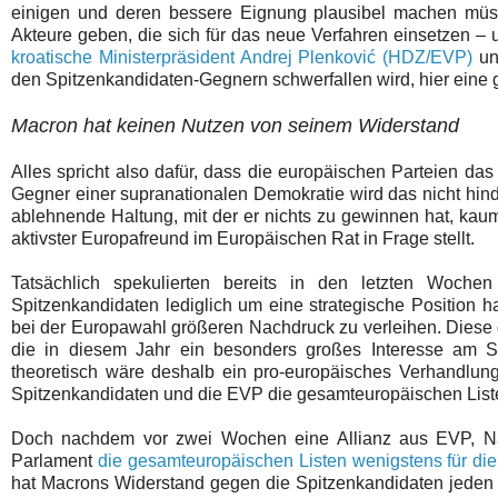
einigen und deren bessere Eignung plausibel machen müs
Akteure geben, die sich für das neue Verfahren einsetzen –
kroatische Ministerpräsident Andrej Plenković (HDZ/EVP)
un
den Spitzenkandidaten-Gegnern schwerfallen wird, hier eine 
Macron hat keinen Nutzen von seinem Widerstand
Alles spricht also dafür, dass die europäischen Parteien da
Gegner einer supranationalen Demokratie wird das nicht hind
ablehnende Haltung, mit der er nichts zu gewinnen hat, kaum
aktivster Europafreund im Europäischen Rat in Frage stellt.
Tatsächlich spekulierten bereits in den letzten Woch
Spitzenkandidaten lediglich um eine strategische Position
bei der Europawahl größeren Nachdruck zu verleihen. Diese
die in diesem Jahr ein besonders großes Interesse am Sp
theoretisch wäre deshalb ein pro-europäisches Verhandlu
Spitzenkandidaten und die EVP die gesamteuropäischen Liste
Doch nachdem vor zwei Wochen eine Allianz aus EVP, Nat
Parlament
die gesamteuropäischen Listen wenigstens für di
hat Macrons Widerstand gegen die Spitzenkandidaten jeden