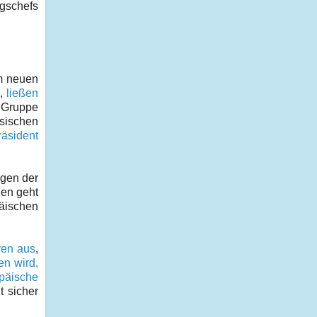
gschefs
em neuen
n,
ließen
e Gruppe
sischen
räsident
ngen der
gen geht
päischen
ren aus
,
n wird,
päische
t sicher