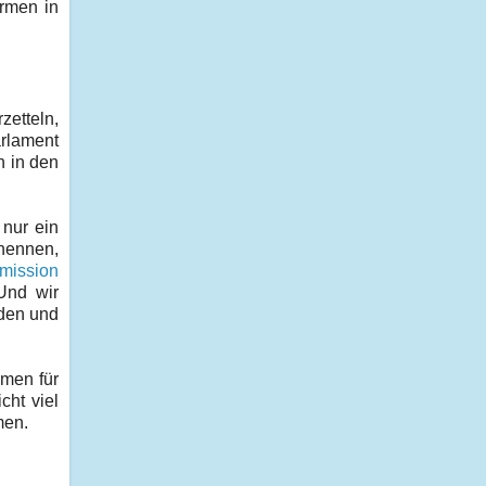
ormen in
zetteln,
arlament
n in den
 nur ein
nennen,
mission
Und wir
nden und
emen für
cht viel
men.