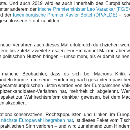
ste. Und auch 2019 wird es auch innerhalb des Europäisch
 unter anderem der
irische Premierminister Leo Varadkar (FG/E
d der
luxemburgische Premier Xavier Bettel (DP/ALDE)
–, so
geschlossene Front zu bilden.
s neue Verfahren auch dieses Mal erfolgreich durchziehen wer
ern, bis zuletzt Zweifel zu säen. Für Emmanuel Macron aber w
 politischen Nutzen bringen – umso mehr, als er damit seinen
en manche Beobachter, dass es sich bei Macrons Kritik
 handeln könnte, um seiner Forderung nach gesamteuropäische
 gesamteuropäischen Listen werden von der Europäischen Volk
itzenkandidaten-Verfahren hat, mehrheitlich abgelehnt. Wen
ngspaket zur Wahlrechtsreform denkbar gewesen, bei dem Mac
n akzeptiert.
ionalkonservativen, Rechtspopulisten und Linken im Europ
e nächste Europawahl begraben hat
, ist dieses Paket vom Tisc
 praktischen Sinn verloren – und wird zunehmend zum Hinder