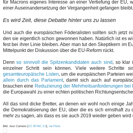
für Macrons eigenes Interesse an einer Vertiefung der EU, we
einer Auseinandersetzung der Vergangenheit gefangen bleibt
Es wird Zeit, diese Debatte hinter uns zu lassen
Und auch die europäischen Föderalisten sollten sich jetzt 
den sie eigentlich schon gewonnen haben. Natürlich ist es w
fest bei ihrer Linie bleiben. Aber man tut den Skeptikern im 
Mittelpunkt der Diskussion über die EU-Reform rückt.
Denn
so sinnvoll die Spitzenkandidaten auch sind
, so klar
einzelner Schritt sein können. Viele weitere Schritte 
gesamteuropäische Listen
, um die europäischen Parteien wei
allein durch das Parlament
, damit sich auch auf europäis
brauchen eine
Reduzierung der Mehrheitsanforderungen bei
die Europawahl zu einer echten politischen Richtungsentsch
All das sind dicke Bretter, an denen wir wohl noch einige J
die Demokratisierung der EU, über die es sich ernsthaft zu d
mehr zu sagen, als dass es sie auch 2019 wieder geben wird 
Bild: Jeso Carneiro [
CC BY-NC 2.0
],
via Flickr
.