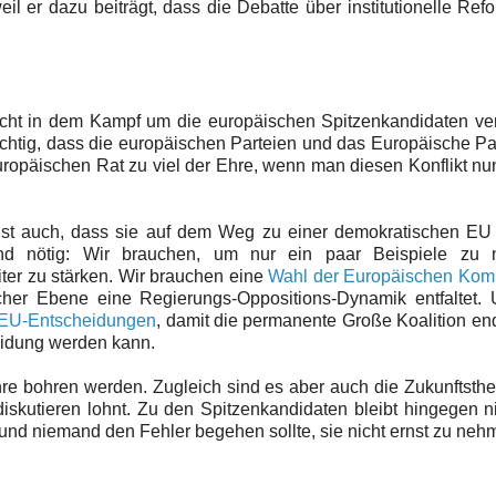
il er dazu beiträgt, dass die Debatte über institutionelle Ref
.
nicht in dem Kampf um die europäischen Spitzenkandidaten ver
ichtig, dass die europäischen Parteien und das Europäische P
Europäischen Rat zu viel der Ehre, wenn man diesen Konflikt nu
 ist auch, dass sie auf dem Weg zu einer demokratischen EU
sind nötig: Wir brauchen, um nur ein paar Beispiele zu 
ter zu stärken. Wir brauchen eine
Wahl der Europäischen Kom
cher Ebene eine Regierungs-Oppositions-Dynamik entfaltet. 
 EU-Entscheidungen
, damit die permanente Große Koalition e
eidung werden kann.
ahre bohren werden. Zugleich sind es aber auch die Zukunftsth
iskutieren lohnt. Zu den Spitzenkandidaten bleibt hingegen ni
und niemand den Fehler begehen sollte, sie nicht ernst zu neh