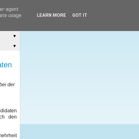
ser-agent
rate usage
LEARN MORE
GOT IT
▼
▼
aten
bei der
didaten
ich den
mehrheit