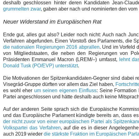
deshalb geschlossen hinter deren Kandidaten Jean-Claud
grummelten zwar
, gaben aber nach und nominierten den vom
Neuer Widerstand im Europäischen Rat
Ende gut, alles gut also? Leider noch nicht: Auch nach Jun
Verfahren abgefunden. Einen Vorstoß des Parlaments, die S
die nationalen Regierungen 2016 abprallen
. Und im Vorfeld 
von Mitgliedstaaten, die neben den Regierungen von Pol
Präsidenten Emmanuel Macron (LREM/–) umfasst,
lehnt da
Donald Tusk (PO/EVP) unterstützt
.
Die Motivationen der Spitzenkandidaten-Gegner sind dabei re
Visegrád-Gruppe dürften vor allem das Ziel haben,
Fortschrit
es wohl eher
um seinen eigenen Einfluss
: Seine Formation 
Partei angeschlossen und hätte deshalb auch keine Mitsprac
Auf der anderen Seite sprach sich die Europäische Kommis
und das Europäische Parlament kündigte bereits an, dass 
der nicht zuvor von einer europäischen Partei als Spitzenkan
Volkspartei das Verfahren
, auf die es in dieser Angelegenh
auch 2019 wieder
die stärkste Fraktion im Europäischen Parl