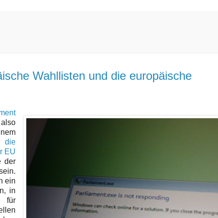
ische Wahllisten und die europäische
ment
also
inem
g die
er EU
e der
sein.
n ein
n, in
 für
ellen