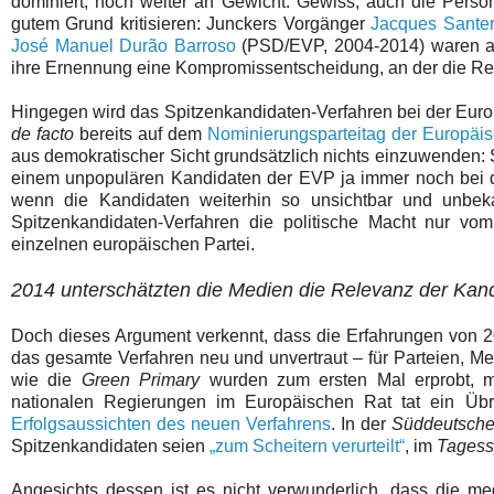
dominiert, noch weiter an Gewicht. Gewiss, auch die Pers
gutem Grund kritisieren: Junckers Vorgänger
Jacques Sante
José Manuel Durão Barroso
(PSD/EVP, 2004-2014) waren al
ihre Ernennung eine Kompromissentscheidung, an der die Regi
Hingegen wird das Spitzenkandidaten-Verfahren bei der Euro
de facto
bereits auf dem
Nominierungsparteitag der Europäi
aus demokratischer Sicht grundsätzlich nichts einzuwenden: Sc
einem unpopulären Kandidaten der EVP ja immer noch bei d
wenn die Kandidaten weiterhin so unsichtbar und unbek
Spitzenkandidaten-Verfahren die politische Macht nur v
einzelnen europäischen Partei.
2014 unterschätzten die Medien die Relevanz der Kan
Doch dieses Argument verkennt, dass die Erfahrungen von 2
das gesamte Verfahren neu und unvertraut – für Parteien, 
wie die
Green Primary
wurden zum ersten Mal erprobt, 
nationalen Regierungen im Europäischen Rat tat ein Übr
Erfolgsaussichten des neuen Verfahrens
. In der
Süddeutsche
Spitzenkandidaten seien
„zum Scheitern verurteilt“
, im
Tagess
Angesichts dessen ist es nicht verwunderlich, dass die me