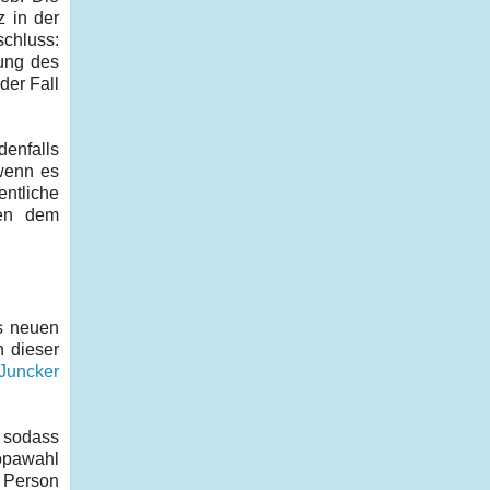
z in der
schluss:
mung des
der Fall
denfalls
 wenn es
entliche
hen dem
es neuen
 dieser
Juncker
, sodass
opawahl
e Person