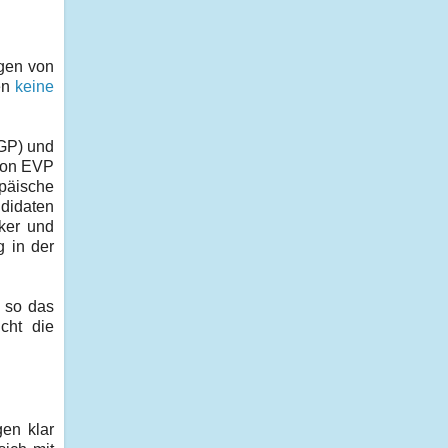
ngen von
en
keine
EGP) und
 von EVP
päische
ndidaten
ker und
g in der
, so das
cht die
gen klar