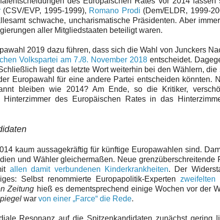
onalentscheidungen des Europäischen Rates vor 2014 lassen 
r
(CSV/EVP, 1995-1999),
Romano Prodi
(Dem/ELDR, 1999-20
lesamt schwache, uncharismatische Präsidenten. Aber immer
erungen aller Mitgliedstaaten beteiligt waren.
pawahl 2019 dazu führen, dass sich die Wahl von Junckers Na
schen Volkspartei am 7./8. November 2018
entscheidet. Dageg
hließlich liegt das letzte Wort weiterhin bei den Wählern, die 
er Europawahl für eine andere Partei entscheiden könnten. 
annt bleiben wie 2014? Am Ende, so die Kritiker, versch
om Hinterzimmer des Europäischen Rates in das Hinterzimme
didaten
014 kaum aussagekräftig für künftige Europawahlen sind. Da
Medien und Wähler gleichermaßen. Neue grenzüberschreitende
mit
allen damit verbundenen Kinderkrankheiten
. Der Widerst
iges: Selbst renommierte Europapolitik-Experten
zweifelten
n Zeitung
hieß es dementsprechend einige Wochen vor der Wa
piegel
war
von einer „Farce“ die Rede
.
diale Resonanz auf die Spitzenkandidaten zunächst gering l