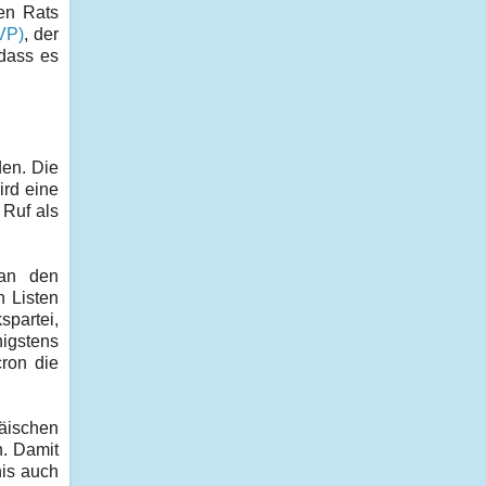
en Rats
VP)
, der
dass es
den. Die
ird eine
 Ruf als
 an den
n Listen
spartei,
igstens
ron die
äischen
h. Damit
nis auch