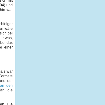
sich mit
04) und
hin war
chfolger
en wäre
sich bei
Nur was,
öbe das
r einer
mals war
 Formate
and der
 an den
hl, die
ieb. Die