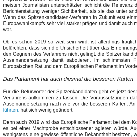
meisten Journalisten unterschätzten schlicht die Relevan
Berichterstattung weniger Sichtbarkeit, als sie das unter
Wenn das Spitzenkandidaten-Verfahren in Zukunft erst einma
Europawahlkampfs sehr viel stärker prägen und damit auch me
war.
Ob es schon 2019 so weit sein wird, ist allerdings fragli
befürchten, dass sich die Unsicherheit über das Ernennung
den Gegnern des Verfahrens nicht gelingt, die Spitzenkandida
Auseinandersetzung damit sabotieren. Im schlimmsten Fa
Europäischen Rat und dem Europäischen Parlament im Vorderg
Das Parlament hat auch diesmal die besseren Karten
Für die Befürworter der Spitzenkandidaten geht es jetzt d
Verfahrens aufkommen zu lassen. Die Voraussetzungen dafü
Auseinandersetzung nach wie vor die besseren Karten. A
führten,
hat sich wenig geändert.
Denn auch 2019 wird das Europäische Parlament bei dem Konf
es bei einer Machtprobe entschlossener agieren würde. Au
wenigstens eine gewisse öffentliche Bekanntheit besitzen, 