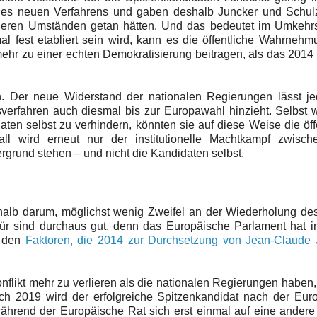
z des neuen Verfahrens und gaben deshalb Juncker und Schul
 anderen Umständen getan hätten. Und das bedeutet im Umkehr
l fest etabliert sein wird, kann es die öffentliche Wahrneh
hr zu einer echten Demokratisierung beitragen, als das 2014 
ch. Der neue Widerstand der nationalen Regierungen lässt je
sverfahren auch diesmal bis zur Europawahl hinzieht. Selbst
ten selbst zu verhindern, könnten sie auf diese Weise die öff
ll wird erneut nur der institutionelle Machtkampf zwisc
rund stehen – und nicht die Kandidaten selbst.
eshalb darum, möglichst wenig Zweifel an der Wiederholung d
r sind durchaus gut, denn das Europäische Parlament hat in
n den
Faktoren, die 2014 zur Durchsetzung von Jean-Claude 
likt mehr zu verlieren als die nationalen Regierungen haben
ch 2019 wird der erfolgreiche Spitzenkandidat nach der Eur
während der Europäische Rat sich erst einmal auf eine ander