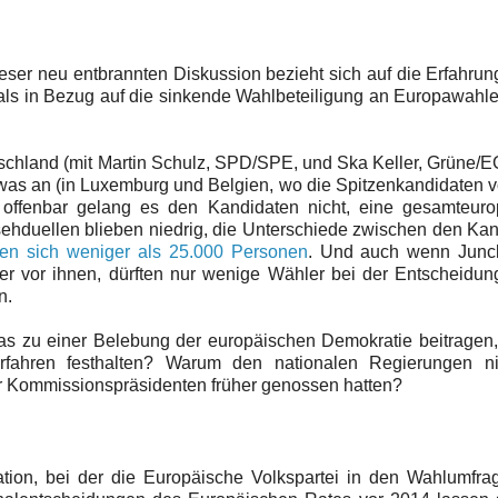
eser neu entbrannten Diskussion bezieht sich auf die Erfahru
mals in Bezug auf die sinkende Wahlbeteiligung an Europawahl
tschland (mit Martin Schulz, SPD/SPE, und Ska Keller, Grüne/
 etwas an (in Luxemburg und Belgien, wo die Spitzenkandidaten
 offenbar gelang es den Kandidaten nicht, eine gesamteuro
nsehduellen blieben niedrig, die Unterschiede zwischen den Ka
gten sich weniger als 25.000 Personen
. Und auch wenn Junc
er vor ihnen, dürften nur wenige Wähler bei der Entscheidun
n.
as zu einer Belebung der europäischen Demokratie beitragen
hren festhalten? Warum den nationalen Regierungen ni
er Kommissionspräsidenten früher genossen hatten?
tion, bei der die Europäische Volkspartei in den Wahlumfra