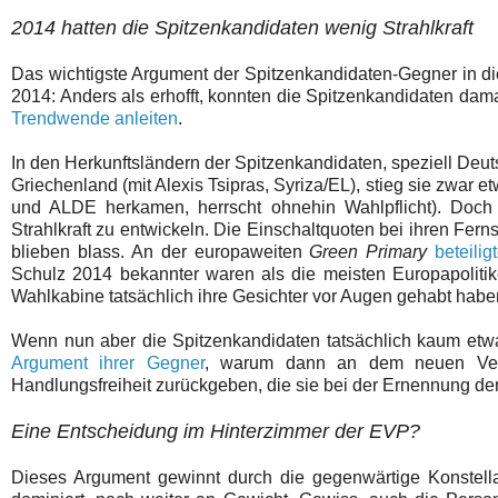
2014 hatten die Spitzenkandidaten wenig Strahlkraft
Das wichtigste Argument der Spitzenkandidaten-Gegner in di
2014: Anders als erhofft, konnten die Spitzenkandidaten da
Trendwende anleiten
.
In den Herkunftsländern der Spitzenkandidaten, speziell Deu
Griechenland (mit Alexis Tsipras, Syriza/EL), stieg sie zwar
und ALDE herkamen, herrscht ohnehin Wahlpflicht). Doch
Strahlkraft zu entwickeln. Die Einschaltquoten bei ihren Fer
blieben blass. An der europaweiten
Green
Primary
beteili
Schulz 2014 bekannter waren als die meisten Europapolitik
Wahlkabine tatsächlich ihre Gesichter vor Augen gehabt habe
Wenn nun aber die Spitzenkandidaten tatsächlich kaum etw
Argument ihrer Gegner
, warum dann an dem neuen Verfa
Handlungsfreiheit zurückgeben, die sie bei der Ernennung d
Eine Entscheidung im Hinterzimmer der EVP?
Dieses Argument gewinnt durch die gegenwärtige Konstella