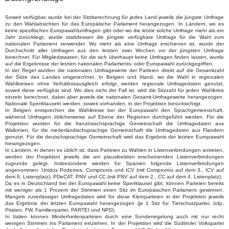
Soweit verfügbar, wurde bei der Sitzberechnung für jedes Land jeweils die jüngste Umfrage
zu den Wahlabsichten für das Europäische Parlament herangezogen. In Ländern, wo es
keine spezifischen Europawahlumfragen gibt oder wo die letzte solche Umfrage mehr als ein
Jahr zurückliegt, wurde stattdessen die jüngste verfügbare Umfrage für die Wahl zum
nationalen Parlament verwendet. Wo mehr als eine Umfrage erschienen ist, wurde der
Durchschnitt aller Umfragen aus den letzten zwei Wochen vor der jüngsten Umfrage
berechnet. Für Mitgliedstaaten, für die sich überhaupt keine Umfragen finden lassen, wurde
auf die Ergebnisse der letzten nationalen Parlaments- oder Europawahl zurückgegriffen.
In der Regel wurden die nationalen Umfragewerte der Parteien direkt auf die Gesamtzahl
der Sitze des Landes umgerechnet. In Belgien und Irland, wo die Wahl in regionalen
Wahlkreisen ohne Verhältnisausgleich erfolgt, werden regionale Umfragedaten genutzt,
soweit diese verfügbar sind. Wo dies nicht der Fall ist, wird die Sitzzahl für jeden Wahlkreis
einzeln berechnet, dabei aber jeweils die nationalen Gesamt-Umfragewerte herangezogen.
Nationale Sperrklauseln werden, soweit vorhanden, in der Projektion berücksichtigt.
In Belgien entsprechen die Wahlkreise bei der Europawahl den Sprachgemeinschaft,
während Umfragen üblicherweise auf Ebene der Regionen durchgeführt werden. Für die
Projektion wurden für die französischsprachige Gemeinschaft die Umfragedaten aus
Wallonien, für die niederländischsprachige Gemeinschaft die Umfragedaten aus Flandern
genutzt. Für die deutschsprachige Gemeinschaft wird das Ergebnis der letzten Europawahl
herangezogen.
In Ländern, in denen es üblich ist, dass Parteien zu Wahlen in Listenverbindungen antreten,
werden der Projektion jeweils die am plausibelsten erscheinenden Listenverbindungen
zugrunde gelegt. Insbesondere werden für Spanien folgende Listenverbindungen
angenommen: Unidos Podemos, Compromís und ICV (mit Compromís auf dem 3., ICV auf
dem 6. Listenplatz); PDeCAT, PNV und CC (mit PNV auf dem 2., CC auf dem 4. Listenplatz).
Da es in Deutschland bei der Europawahl keine Sperrklausel gibt, können Parteien bereits
mit weniger als 1 Prozent der Stimmen einen Sitz im Europäischen Parlament gewinnen.
Mangels zuverlässiger Umfragedaten wird für diese Kleinparteien in der Projektion jeweils
das Ergebnis der letzten Europawahl herangezogen (je 1 Sitz für Tierschutzpartei, ödp,
Piraten, FW, Familienpartei, PARTEI und NPD).
In Italien können Minderheitenparteien durch eine Sonderregelung auch mit nur recht
wenigen Stimmen ins Parlament einziehen. In der Projektion wird die Südtiroler Volkspartei