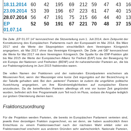
18.11.2014
60
42
195
69
212
59
47
43
16
23.09.2014
53
39
196
67
223
61
47
40
15
28.07.2014
56
47
191
75
215
66
44
40
13
EP
52
50
191
67
221
70
48
37
15
01.07.14
Die Zeile „EP 01.07.14“ kennzeichnet die Sitzverteilung zum 1. Juli 2014, dem Zeitpunkt der
Konstituierung des Europäischen Parlaments nach der Europawahl im Mai 2014. Bis März
2017 sind die Werte der Sitzprojektion einschließlich dem Vereinigten Königreich
angegeben, ab Mai 2017 ohne das Vereinigte Königreich. Die Zeile „mit GB“ kennzeichnet
die Werte für Mai 2017 mit dem Vereinigten Königreich. Die Spalte für die ENF-Fraktion gibt
bis Mai 2015 die Werte der Europäischen Allianz für Freiheit (EAF) bzw. der Bewegung für
ein Europa der Nationen und Freiheiten (BENF) und ihr nahestehender Parteien an, die bis
zur Fraktionsgründung im Juni 2015 fraktionslos waren.
Die vollen Namen der Fraktionen und der nationalen Einzelparteien erscheinen als
Mouseover-Text, wenn der Mauszeiger eine kurze Zeit regungslos auf der Bezeichnung in
der Tabelle gehalten wird. Bei den „weiteren“ Parteien ist zudem die ungefähre politische
Ausrichtung angegeben, um ihre Bündnismöglichkeiten auf europäischer Ebene
anzudeuten. Da die betreffenden Parteien allerdings oft erst vor kurzer Zeit gegründet
wurden, befindet sich ihre Programmatik zum Teil noch im Fluss, sodass die Angabe lediglich
zur groben Orientierung dienen kann.
Fraktionszuordnung
Für die Projektion werden Parteien, die bereits im Europäischen Parlament vertreten sind,
jeweils ihrer derzeitigen Fraktion zugerechnet, es sei denn, sie haben ausdrücklich ihren
Entschluss zu einem Fraktionswechsel nach der nächsten Wahl erklärt oder ein
Fraktionswechsel erscheint aus anderen Gründen sehr wahrscheinlich. Nationale Parteien,