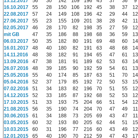
13.12.2017
56
30
142
109
196
45
37
36
9
16.10.2017
55
28
150
106
192
45
38
37
12
22.08.2017
57
24
149
108
196
42
29
44
12
27.06.2017
55
23
155
109
201
38
28
42
11
02.05.2017
46
28
170
82
198
35
27
59
12
mit GB
47
35
186
88
198
68
36
59
13
06.03.2017
50
35
182
80
191
69
48
60
14
16.01.2017
48
40
180
82
191
63
48
68
14
14.11.2016
48
38
182
91
194
65
47
61
13
13.09.2016
47
38
181
91
189
62
53
63
14
26.07.2016
48
39
185
90
192
59
54
61
13
25.05.2016
55
40
174
85
187
63
51
70
14
05.04.2016
52
37
179
85
192
72
50
53
15
07.02.2016
51
34
183
82
196
70
51
55
12
14.12.2015
52
33
185
87
192
68
52
53
12
17.10.2015
51
33
193
75
204
66
51
54
12
21.08.2015
56
35
190
74
204
70
47
49
11
30.06.2015
61
34
188
73
205
69
43
47
11
03.05.2015
60
32
193
80
205
62
44
51
15
10.03.2015
60
31
196
77
216
60
43
49
12
12.01.2015
65
40
190
70
212
59
47
43
17