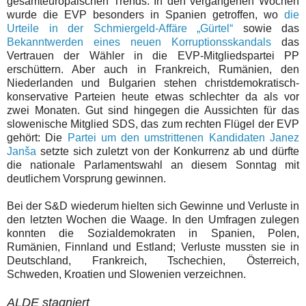
gesamteuropäischen Trends. In den vergangenen Wochen
wurde die EVP besonders in Spanien getroffen, wo
die
Urteile in der Schmiergeld-Affäre „Gürtel“
sowie das
Bekanntwerden eines neuen Korruptionsskandals
das
Vertrauen der Wähler in die EVP-Mitgliedspartei PP
erschüttern. Aber auch in Frankreich, Rumänien, den
Niederlanden und Bulgarien stehen christdemokratisch-
konservative Parteien heute etwas schlechter da als vor
zwei Monaten. Gut sind hingegen die Aussichten für das
slowenische Mitglied SDS, das zum rechten Flügel der EVP
gehört: Die
Partei um den umstrittenen Kandidaten Janez
Janša
setzte sich zuletzt von der Konkurrenz ab und dürfte
die nationale Parlamentswahl an diesem Sonntag mit
deutlichem Vorsprung gewinnen.
Bei der S&D wiederum hielten sich Gewinne und Verluste in
den letzten Wochen die Waage. In den Umfragen zulegen
konnten die Sozialdemokraten in Spanien, Polen,
Rumänien, Finnland und Estland; Verluste mussten sie in
Deutschland, Frankreich, Tschechien, Österreich,
Schweden, Kroatien und Slowenien verzeichnen.
ALDE stagniert