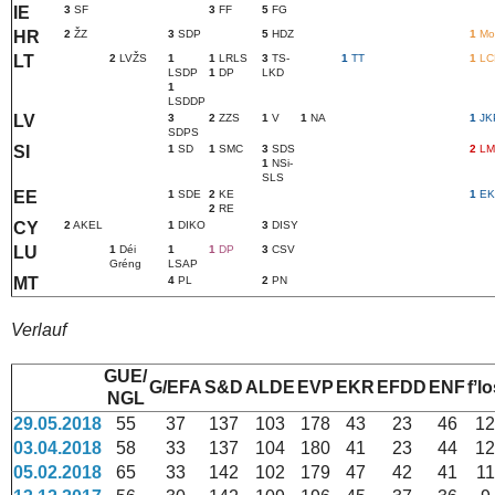
IE
3
SF
3
FF
5
FG
HR
2
ŽZ
3
SDP
5
HDZ
1
Mo
LT
2
LVŽS
1
1
LRLS
3
TS-
1
TT
1
LC
LSDP
1
DP
LKD
1
LSDDP
LV
3
2
ZZS
1
V
1
NA
1
JK
SDPS
SI
1
SD
1
SMC
3
SDS
2
LM
1
NSi-
SLS
EE
1
SDE
2
KE
1
EK
2
RE
CY
2
AKEL
1
DIKO
3
DISY
LU
1
Déi
1
1
DP
3
CSV
Gréng
LSAP
MT
4
PL
2
PN
Verlauf
GUE/
G/EFA
S&D
ALDE
EVP
EKR
EFDD
ENF
fʼl
NGL
29.05.2018
55
37
137
103
178
43
23
46
12
03.04.2018
58
33
137
104
180
41
23
44
12
05.02.2018
65
33
142
102
179
47
42
41
11