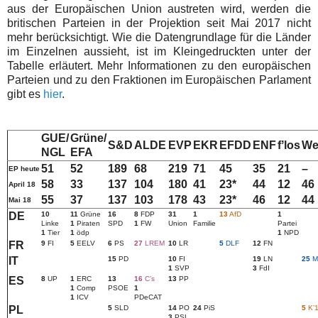
aus der Europäischen Union austreten wird, werden die
britischen Parteien in der Projektion seit Mai 2017 nicht
mehr berücksichtigt. Wie die Datengrundlage für die Länder
im Einzelnen aussieht, ist im Kleingedruckten unter der
Tabelle erläutert. Mehr Informationen zu den europäischen
Parteien und zu den Fraktionen im Europäischen Parlament
gibt es
hier
.
GUE/
Grüne/
S&D
ALDE
EVP
EKR
EFDD
ENF
fʼlos
We
NGL
EFA
51
52
189
68
219
71
45
35
21
–
EP heute
58
33
137
104
180
41
23*
44
12
46
April 18
55
37
137
103
178
43
23*
46
12
44
Mai 18
DE
10
11
Grüne
16
8
FDP
31
1
13
AfD
1
Linke
1
Piraten
SPD
1
FW
Union
Familie
Partei
1
Tier
1
ödp
1
NPD
FR
9
FI
5
EELV
6
PS
27
LREM
10
LR
5
DLF
12
FN
IT
15
PD
10
FI
19
LN
25
M
1
SVP
3
FdI
ES
8
UP
1
ERC
13
16
Cʼs
13
PP
1
Comp
PSOE
1
1
ICV
PDeCAT
PL
5
SLD
14
PO
24
PiS
5
Kʼ
3
PSL