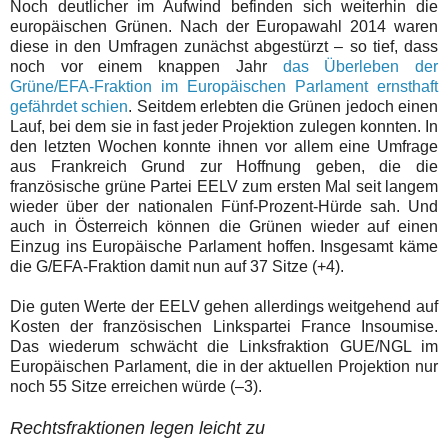
Noch deutlicher im Aufwind befinden sich weiterhin die
europäischen Grünen. Nach der Europawahl 2014 waren
diese in den Umfragen zunächst abgestürzt – so tief, dass
noch vor einem knappen Jahr
das Überleben der
Grüne/EFA-Fraktion im Europäischen Parlament ernsthaft
gefährdet schien
. Seitdem erlebten die Grünen jedoch einen
Lauf, bei dem sie in fast jeder Projektion zulegen konnten. In
den letzten Wochen konnte ihnen vor allem eine Umfrage
aus Frankreich Grund zur Hoffnung geben, die die
französische grüne Partei EELV zum ersten Mal seit langem
wieder über der nationalen Fünf-Prozent-Hürde sah. Und
auch in Österreich können die Grünen wieder auf einen
Einzug ins Europäische Parlament hoffen. Insgesamt käme
die G/EFA-Fraktion damit nun auf 37 Sitze (+4).
Die guten Werte der EELV gehen allerdings weitgehend auf
Kosten der französischen Linkspartei France Insoumise.
Das wiederum schwächt die Linksfraktion GUE/NGL im
Europäischen Parlament, die in der aktuellen Projektion nur
noch 55 Sitze erreichen würde (–3).
Rechtsfraktionen legen leicht zu