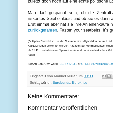
zuletzt doch noch auf eine echte politische Lö
Man darf gespannt sein, ob die Zentralb
riskantes Spiel einlässt und ob sie es dann a
Erst einmal aber hat sie ihre Anleihenkäufe 
zurückgefahren
. Fasten your seatbelts, itʼs 
(*) Update/Korrektur: Da die Stimmen der Mitgliedstaaten im ESM-R
Kapitaleinlagen gewichtet werden, hat auch bei Mehrheitsentscheidung
als 15 Prozent allein eine Sperrminorität und damit ein faktisches Vet
Italien.
Bild: ArcCan (Own work) [
CC-BY-SA-3.0
or
GFDL
],
via Wikimedia C
Eingestellt von
Manuel Müller
um
00:00
Schlagwörter:
Eurobonds
,
Eurokrise
Keine Kommentare:
Kommentar veröffentlichen