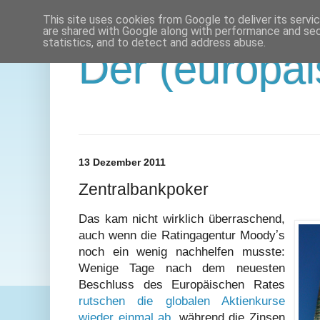
This site uses cookies from Google to deliver its servi
are shared with Google along with performance and secu
statistics, and to detect and address abuse.
Der (europäi
13 Dezember 2011
Zentralbankpoker
Das kam nicht wirklich überraschend,
auch wenn die Ratingagentur Moodyʼs
noch ein wenig nachhelfen musste:
Wenige Tage nach dem neuesten
Beschluss des Europäischen Rates
rutschen die globalen Aktienkurse
wieder einmal ab
, während die Zinsen