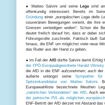
● Matteo Salvini und seine
Lega
sind an
offenkundig interessiert: Bereits im S
Gründung
einer „europäischen
Lega delle L
souveränen Bewegungen vereint, die ihre e
Grenzen verteidigen wollen“. Schon die 
deutet freilich darauf hin, dass er dabei sic
Führungsrolle zuschreibt. Faktisch läuft Sa
hinaus, die ENF um möglichst viele neue Mit
das Ruder aus der Hand zu geben.
● Im Fall der
AfD
dürfte Salvini damit Erfolg
der FPÖ-Europaabgeordnete Harald Vilinsky
die AfD in die ENF aufzunehmen; auch der
äußerte unlängst seine
Sympathie für
Spitzenkandidatur von Matteo Salvini
. B
Europawahlliste bezeichnete Meuthen 
„natürlichen Verbündeten“ der AfD
. Auch we
die polnische PiS als möglichen europäisc
ENF-Beitritt der AfD derzeit mit Abstand das