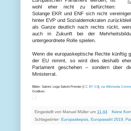
Europäischen Parlament werden, ist
Sz
wohl eher nicht zu befürchten:
Solange EKR und ENF sich nicht vereinigen,
hinter EVP und Sozialdemokraten zurückblei
als Ganze deutlich nach rechts rückt, wer
auch in Zukunft bei der Mehrheitsbil
untergeordnete Rolle spielen.
Wenn die europaskeptische Rechte künftig gr
der EU nimmt, so wird dies deshalb eher
Parlament geschehen – sondern über di
Ministerrat.
Bilder: Salvini: Lega Salvini Premier [
CC BY 3.0
],
via Wikimedia Comm
Grafiken.
Eingestellt von
Manuel Müller
um
11:44
Keine Ko
Schlagwörter:
Europaskepsis
,
Europawahl 2019
,
Par