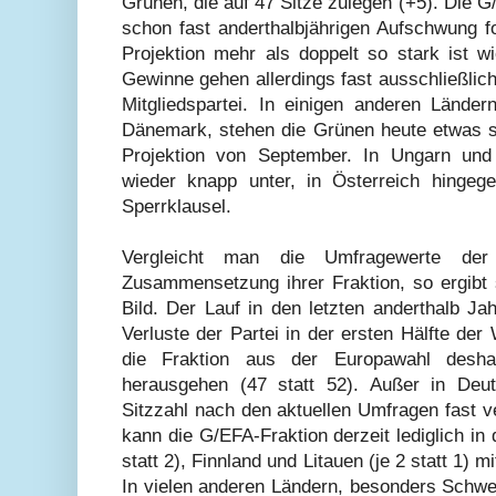
Grünen, die auf 47 Sitze zulegen (+5). Die G
schon fast anderthalbjährigen Aufschwung fo
Projektion mehr als doppelt so stark ist 
Gewinne gehen allerdings fast ausschließlic
Mitgliedspartei. In einigen anderen Lände
Dänemark, stehen die Grünen heute etwas sc
Projektion von September. In Ungarn und
wieder knapp unter, in Österreich hingeg
Sperrklausel.
Vergleicht man die Umfragewerte de
Zusammensetzung ihrer Fraktion, so ergibt
Bild. Der Lauf in den letzten anderthalb Ja
Verluste der Partei in der ersten Hälfte de
die Fraktion aus der Europawahl desh
herausgehen (47 statt 52). Außer in Deu
Sitzzahl nach den aktuellen Umfragen fast v
kann die G/EFA-Fraktion derzeit lediglich in 
statt 2), Finnland und Litauen (je 2 statt 1) 
In vielen anderen Ländern, besonders Schwed