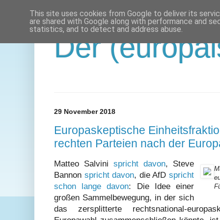
This site uses cookies from Google to deliver its servi
are shared with Google along with performance and secu
statistics, and to detect and address abuse.
Der (europäi
29 November 2018
Europaskeptische Einheitsfraktio
rechten Parteien nach der Euro
Matteo Salvini
spricht davon
, Steve
Ma
Bannon
spricht davon
, die AfD
spricht
e
schon lange davon
: Die Idee einer
F
großen Sammelbewegung, in der sich
das zersplitterte rechtsnational-euro