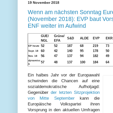
19 November 2018
Wenn am nächsten Sonntag Eur
(November 2018): EVP baut Vor
ENF weiter im Aufwind
GUE/
Grüne/
S&D
ALDE
EVP
EKR
NGL
EFA
52
52
187
68
219
73
EP heute
60
42
140
95
178
50
Sept. 18
56
47
137
94
182
49
Nov. 18
dynamisc
57
48
137
100
184
64
h
Ein halbes Jahr vor der Europawahl
schwinden die Chancen auf eine
sozialdemokratische Aufholjagd:
Gegenüber
der letzten Sitzprojektion
von Mitte September
kann die
Europäische Volkspartei ihren
Vorsprung in den aktuellen Umfragen