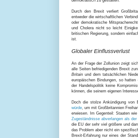
demokratisch zu gestalten.
Durch den Brexit verliert Großbri
entweder die wirtschaftlichen Verbi
oder demokratische Mitspracherech
und Cholera nicht so leicht Einigke
britischen Regierung, sondern einfac
ist.
Globaler Einflussverlust
An der Frage der Zollunion zeigt sic
alle Seiten befriedigenden Brexit z
Britain
und dem tatsächlichen Nieder
europäischen Bindungen, so hatten es
der Handelspolitik keine Kompromi
können, die seinem eigenen Interess
Doch die stolze Ankündigung von
würde
, um mit Großbritannien Freiha
erwiesen. Im Gegenteil: Staaten wi
Zugeständnisse abverlangen als der
die EU der sehr viel größere und dami
das Problem aber nicht ein spezifisc
Brexit-Erfahrung nur eines der Stand