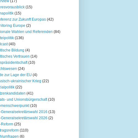
erview
(17)
resvorausblick
(15)
mapolitik
(15)
ferenz zur Zukunft Europas
(42)
itoring Europe
(2)
ionale Wahlen und Referenden
(84)
teipolitik
(136)
cast
(40)
itische Bildung
(4)
itisches Vertrauen
(14)
spräsidentschaft
(10)
chtswesen
(24)
e zur Lage der EU
(4)
sisch-ukrainischer Krieg
(22)
ialpolitik
(22)
tzenkandidaten
(41)
ats- und Unionsbürgerschaft
(10)
emenschwerpunkt
(10)
Generalsekretärswahl 2016
(13)
Generalsekretärswahl 2026
(2)
-Reform
(25)
tragsreform
(110)
hlumfragen
(6)