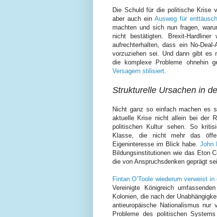
Die Schuld für die politische Krise
aber auch ein
Ausweg für enttäusch
machten und sich nun fragen, warum
nicht bestätigten. Brexit-Hardlin
aufrechterhalten, dass ein No-Deal
vorzuziehen sei. Und dann gibt es n
die komplexe Probleme ohnehin ge
Versagern stilisiert
.
Strukturelle Ursachen in der
Nicht ganz so einfach machen es si
aktuelle Krise nicht allein bei der 
politischen Kultur sehen. So kriti
Klasse, die nicht mehr das öffen
Eigeninteresse im Blick habe.
John 
Bildungsinstitutionen wie das Eton C
die von Anspruchsdenken geprägt sei
Fintan O’Toole wiederum verweist in
Vereinigte Königreich umfassende
Kolonien, die nach der Unabhängigkei
antieuropäische Nationalismus nur 
Probleme des politischen Systems i