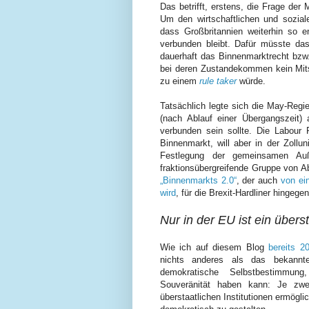
Das betrifft, erstens, die Frage der
Um den wirtschaftlichen und soziale
dass Großbritannien weiterhin so 
verbunden bleibt. Dafür müsste das
dauerhaft das Binnenmarktrecht bzw
bei deren Zustandekommen kein Mits
zu einem
rule taker
würde.
Tatsächlich legte sich die May-Regie
(nach Ablauf einer Übergangszeit)
verbunden sein sollte. Die Labour 
Binnenmarkt, will aber in der Zollu
Festlegung der gemeinsamen Auße
fraktionsübergreifende Gruppe von A
„Binnenmarkts 2.0“
, der auch
von ei
wird
, für die Brexit-Hardliner hingeg
Nur in der EU ist ein übers
Wie ich auf diesem Blog
bereits 2
nichts anderes als das bekannte
demokratische Selbstbestimmung,
Souveränität haben kann: Je zwei
überstaatlichen Institutionen ermögl