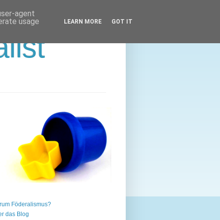
 user-agent
nerate usage
LEARN MORE
GOT IT
list
rum Föderalismus?
r das Blog