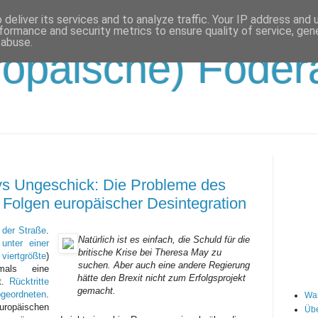
deliver its services and to analyze traffic. Your IP address and
formance and security metrics to ensure quality of service, ge
 abuse.
opäische) Födera
ys Ungeschick: Die Probleme des
le Folgen europäischer Desintegration
 der Straße
.
Natürlich ist es einfach, die Schuld für die
 unter einer
britische Krise bei Theresa May zu
d
viertgrößte
)
suchen. Aber auch eine andere Regierung
emals eine
hätte den Brexit nicht zum Erfolgsprojekt
at.
Rücktritte
gemacht.
bgeordneten
.
Wa
uropäischen
Übe