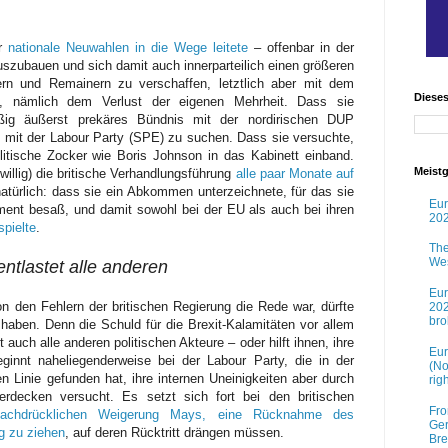
er
nationale Neuwahlen in die Wege leitete
– offenbar in der
szubauen und sich damit auch innerparteilich einen größeren
ern und Remainern zu verschaffen, letztlich aber mit dem
Diese
s, nämlich dem Verlust der eigenen Mehrheit. Dass sie
ßig äußerst prekäres Bündnis mit der nordirischen DUP
g mit der Labour Party (SPE) zu suchen. Dass sie versuchte,
olitische Zocker wie Boris Johnson in das Kabinett einband.
Meistg
willig) die britische Verhandlungsführung
alle paar Monate auf
atürlich: dass sie ein Abkommen unterzeichnete, für das sie
Eur
ment besaß, und damit sowohl bei der EU als auch bei ihren
202
spielte
.
The
Wes
ntlastet alle anderen
Eur
n den Fehlern der britischen Regierung die Rede war, dürfte
202
br
haben. Denn die Schuld für die Brexit-Kalamitäten vor allem
auch alle anderen politischen Akteure – oder hilft ihnen, ihre
Eur
ginnt naheliegenderweise bei der Labour Party, die in der
(No
en Linie gefunden hat, ihre internen Uneinigkeiten aber durch
rig
erdecken versucht. Es setzt sich fort bei den britischen
Fro
nachdrücklichen Weigerung Mays, eine Rücknahme des
Ger
g zu ziehen
, auf deren Rücktritt drängen müssen.
Bre