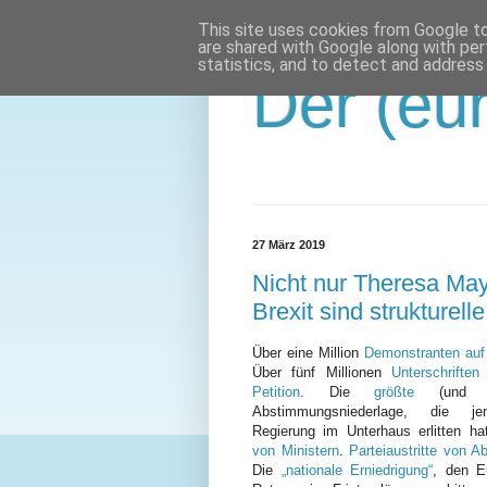
This site uses cookies from Google to 
are shared with Google along with per
statistics, and to detect and address
Der (eur
27 März 2019
Nicht nur Theresa Ma
Brexit sind strukturel
Über eine Million
Demonstranten auf
Über fünf Millionen
Unterschriften
Petition
. Die
größte
(un
Abstimmungsniederlage, die j
Regierung im Unterhaus erlitten h
von Ministern
.
Parteiaustritte von A
Die
„nationale Erniedrigung“
, den E