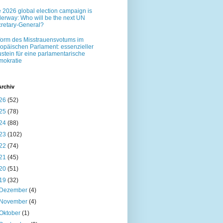
 2026 global election campaign is
erway: Who will be the next UN
retary-General?
orm des Misstrauensvotums im
opäischen Parlament: essenzieller
stein für eine parlamentarische
okratie
Archiv
26
(52)
25
(78)
24
(88)
23
(102)
22
(74)
21
(45)
20
(51)
19
(32)
Dezember
(4)
November
(4)
Oktober
(1)