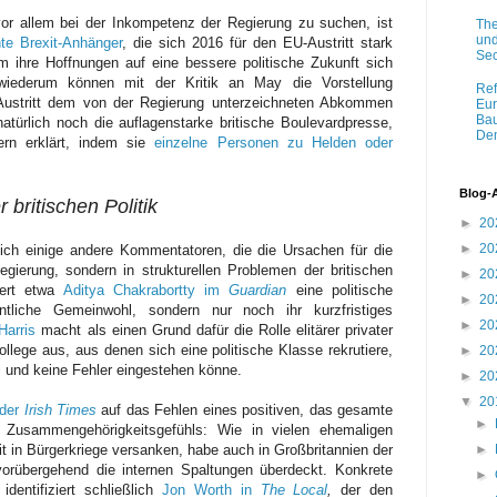
 vor allem bei der Inkompetenz der Regierung zu suchen, ist
The
und
te Brexit-Anhänger
, die sich 2016 für den EU-Austritt stark
Sec
 ihre Hoffnungen auf eine bessere politische Zukunft sich
er wiederum können mit der Kritik an May die Vorstellung
Ref
-Austritt dem von der Regierung unterzeichneten Abkommen
Eur
Bau
atürlich noch die auflagenstarke britische Boulevardpresse,
Dem
rn erklärt, indem sie
einzelne Personen zu Helden oder
Blog-
 britischen Politik
►
20
►
20
ch einige andere Kommentatoren, die die Ursachen für die
Regierung, sondern in strukturellen Problemen der britischen
►
20
siert etwa
Aditya Chakrabortty im
Guardian
eine politische
►
20
tliche Gemeinwohl, sondern nur noch ihr kurzfristiges
►
20
Harris
macht als einen Grund dafür die Rolle elitärer privater
ollege aus, aus denen sich eine politische Klasse rekrutiere,
►
20
 und keine Fehler eingestehen könne.
►
20
▼
20
 der
Irish Times
auf das Fehlen eines positiven, das gesamte
►
n Zusammengehörigkeitsgefühls: Wie in vielen ehemaligen
►
t in Bürgerkriege versanken, habe auch in Großbritannien der
vorübergehend die internen Spaltungen überdeckt. Konkrete
►
dentifiziert schließlich
Jon Worth in
The Local
,
der den