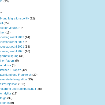
11
(33)
en
l- und Migrationspolitik
(22)
xit
(25)
sseler Maulwurf
(4)
cher
(13)
ndestagswahl 2013
(14)
ndestagswahl 2017
(5)
ndestagswahl 2021
(13)
ndestagswahl 2025
(16)
gerbeteiligung
(36)
l for Papers
(5)
onakrise
(5)
utsches Europa?
(42)
tschland und Frankreich
(20)
ferenzierte Integration
(25)
Sitzprojektion
(100)
eiterung und Nachbarschaft
(28)
Analytics
(13)
to go
(39)
robonds
(9)