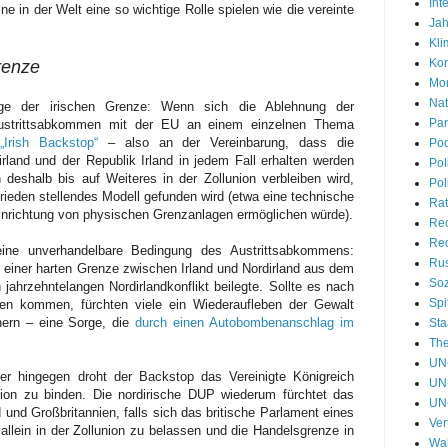
Int
ine in der Welt eine so wichtige Rolle spielen wie die vereinte
Jah
Kli
Kon
renze
Mon
Nat
rage der irischen Grenze: Wenn sich die Ablehnung der
Par
ustrittsabkommen mit der EU an einem einzelnen Thema
m
„Irish Backstop“
– also an der Vereinbarung, dass die
Pod
rland und der Republik Irland in jedem Fall erhalten werden
Pol
deshalb bis auf Weiteres in der Zollunion verbleiben wird,
Pol
frieden stellendes Modell gefunden wird (etwa eine technische
Rat
Einrichtung von physischen Grenzanlagen ermöglichen würde).
Re
Red
ine unverhandelbare Bedingung des Austrittsabkommens:
Rus
 einer harten Grenze zwischen Irland und Nordirland aus dem
Soz
ahrzehntelangen Nordirlandkonflikt beilegte. Sollte es nach
Spi
len kommen, fürchten viele ein Wiederaufleben der Gewalt
nern – eine Sorge, die
durch einen Autobombenanschlag im
Sta
Th
UN-
iner hingegen droht der Backstop das Vereinigte Königreich
UN-
nion zu binden. Die nordirische DUP wiederum fürchtet das
UN
 und Großbritannien, falls sich das britische Parlament eines
Ver
 allein in der Zollunion zu belassen und die Handelsgrenze in
Wa