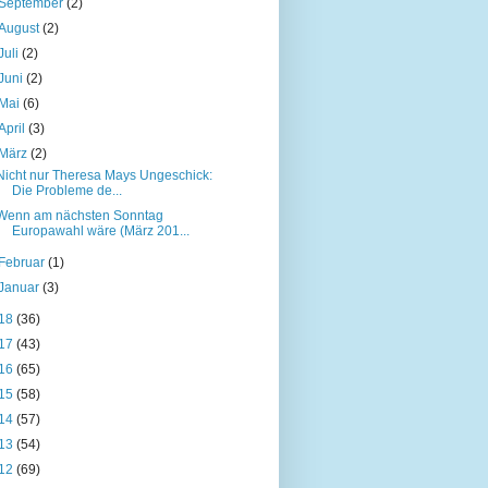
September
(2)
August
(2)
Juli
(2)
Juni
(2)
Mai
(6)
April
(3)
März
(2)
Nicht nur Theresa Mays Ungeschick:
Die Probleme de...
Wenn am nächsten Sonntag
Europawahl wäre (März 201...
Februar
(1)
Januar
(3)
18
(36)
17
(43)
16
(65)
15
(58)
14
(57)
13
(54)
12
(69)