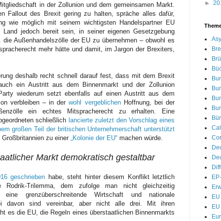
►
20
 Mitgliedschaft in der Zollunion und dem gemeinsamen Markt.
n Fallout des Brexit gering zu halten, spräche alles dafür,
eng wie möglich mit seinem wichtigsten Handelspartner EU
Them
 Land jedoch bereit sein, in seiner eigenen Gesetzgebung
Asy
. die Außenhandelszölle der EU zu übernehmen – obwohl es
Bre
pracherecht mehr hätte und damit, im Jargon der Brexiters,
Brü
Bü
rung deshalb recht schnell darauf fest, dass mit dem Brexit
Bu
 auch ein Austritt aus dem Binnenmarkt und der Zollunion
Bu
Party wiederum setzt ebenfalls auf einen Austritt aus dem
Bu
nion verbleiben – in der
wohl vergeblichen
Hoffnung, bei der
Bu
nzölle ein echtes Mitspracherecht zu erhalten. Eine
Bür
bgeordneten schließlich
lancierte zuletzt den Vorschlag eines
Cal
nem großen Teil der britischen Unternehmerschaft unterstützt
Cor
en Großbritannien zu einer
„Kolonie der EU“
machen würde.
De
taatlicher Markt demokratisch gestaltbar
Deu
Dif
016 geschrieben
habe, steht hinter diesem Konflikt letztlich
EP-
 Rodrik-Trilemma, dem zufolge man nicht gleichzeitig
Erw
 eine grenzüberschreitende Wirtschaft und nationale
EU 
 davon sind vereinbar, aber nicht alle drei. Mit ihren
EU 
icht es die EU, die Regeln eines überstaatlichen Binnenmarkts
Eu