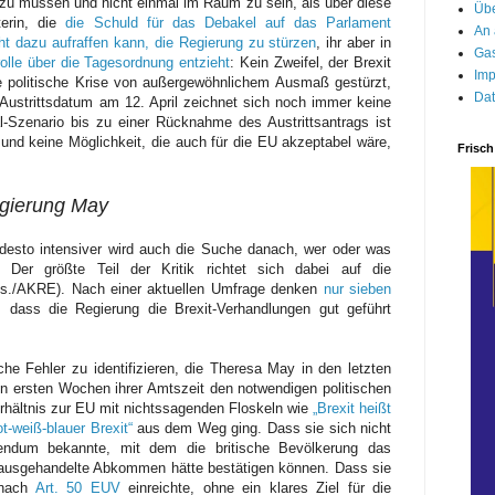
 zu müssen und nicht einmal im Raum zu sein, als über diese
Übe
terin, die
die Schuld für das Debakel auf das Parlament
An 
ht dazu aufraffen kann, die Regierung zu stürzen
, ihr aber in
Gas
rolle über die Tagesordnung entzieht
: Kein Zweifel, der Brexit
Imp
ne politische Krise von außergewöhnlichem Ausmaß gestürzt,
Dat
strittsdatum am 12. April zeichnet sich noch immer keine
-Szenario bis zu einer Rücknahme des Austrittsantrags ist
und keine Möglichkeit, die auch für die EU akzeptabel wäre,
Frisch
egierung May
 desto intensiver wird auch die Suche danach, wer oder was
. Der größte Teil der Kritik richtet sich dabei auf die
ns./AKRE). Nach einer aktuellen Umfrage denken
nur sieben
, dass die Regierung die Brexit-Verhandlungen gut geführt
sche Fehler zu identifizieren, die Theresa May in den letzten
n ersten Wochen ihrer Amtszeit den notwendigen politischen
rhältnis zur EU mit nichtssagenden Floskeln wie
„Brexit heißt
ot-weiß-blauer Brexit“
aus dem Weg ging. Dass sie sich nicht
rendum bekannte, mit dem die britische Bevölkerung das
ausgehandelte Abkommen hätte bestätigen können. Dass sie
 nach
Art. 50 EUV
einreichte, ohne ein klares Ziel für die