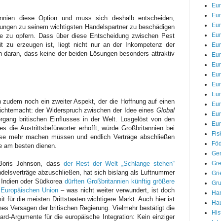
Eur
Eur
tannien diese Option und muss sich deshalb entscheiden,
Eu
ndungen zu seinem wichtigsten Handelspartner zu beschädigen
Eur
te zu opfern. Dass über diese Entscheidung zwischen Pest
it zu erzeugen ist, liegt nicht nur an der Inkompetenz der
Eur
h daran, dass keine der beiden Lösungen besonders attraktiv
Eur
Eur
Eur
Eur
Eu
h zudem noch ein zweiter Aspekt, der die Hoffnung auf einen
Eu
unichtemacht: der Widerspruch zwischen der Idee eines
Global
Eu
gang britischen Einflusses in der Welt. Losgelöst von den
Eur
 die Austrittsbefürworter erhofft, würde Großbritannien bei
Fis
sse mehr machen müssen und endlich Verträge abschließen
Föd
e am besten dienen.
Gem
Gre
 Boris Johnson, dass
der Rest der Welt „Schlange stehen“
ndelsverträge abzuschließen, hat sich bislang als Luftnummer
Gri
e Indien oder Südkorea
dürften Großbritannien künftig größere
Gr
 Europäischen Union
– was nicht weiter verwundert, ist doch
Han
t für die meisten Drittstaaten wichtigere Markt. Auch hier ist
Hau
hes Versagen der britischen Regierung. Vielmehr bestätigt die
His
ard-Argumente für die europäische Integration: Kein einziger