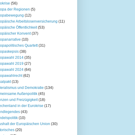
okrise
(56)
opa der Regionen
(5)
ropabewegung
(12)
opäische Arbeitslosenversicherung
(11)
opäische Öffentlichkeit
(53)
opäischer Konvent
(37)
opanarrative
(10)
opapolitisches Quartett
(31)
opaskepsis
(38)
ropawahl 2014
(35)
ropawahl 2019
(27)
ropawahl 2024
(64)
opawahlrecht
(62)
kalpakt
(13)
eralismus und Demokratie
(134)
einsame Außenpolitik
(45)
nzen und Freizügigkeit
(18)
echenland in der Eurokrise
(17)
undlegendes
(43)
delspolitik
(10)
shalt der Europäischen Union
(30)
torisches
(20)