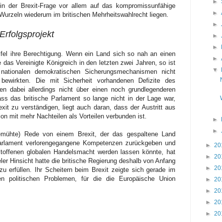
►
in der Brexit-Frage vor allem auf das kompromissunfähige
►
Wurzeln wiederum im britischen Mehrheitswahlrecht liegen.
►
Erfolgsprojekt
►
►
fel ihre Berechtigung. Wenn ein Land sich so nah an einen
►
 das Vereinigte Königreich in den letzten zwei Jahren, so ist
▼
nationalen demokratischen Sicherungsmechanismen nicht
 bewirkten. Die mit Sicherheit vorhandenen Defizite des
ten dabei allerdings nicht über einen noch grundlegenderen
 das britische Parlament so lange nicht in der Lage war,
exit zu verständigen, liegt auch daran, dass der Austritt aus
on mit mehr Nachteilen als Vorteilen verbunden ist.
►
►
mühte) Rede von einem Brexit, der das gespaltene Land
arlament verlorengegangene Kompetenzen zurückgeben und
►
20
eltoffenen globalen Handelsmacht werden lassen könnte, hat
►
20
ieler Hinsicht hatte die britische Regierung deshalb von Anfang
►
20
u erfüllen. Ihr Scheitern beim Brexit zeigte sich gerade im
 politischen Problemen, für die die Europäische Union
►
20
►
20
►
20
►
20