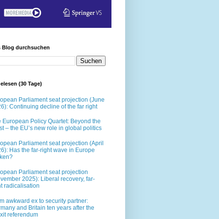
s Blog durchsuchen
elesen (30 Tage)
opean Parliament seat projection (June
6): Continuing decline of the far right
 European Policy Quartet: Beyond the
t – the EU’s new role in global politics
opean Parliament seat projection (April
6): Has the far-right wave in Europe
oken?
opean Parliament seat projection
vember 2025): Liberal recovery, far-
ht radicalisation
m awkward ex to security partner:
many and Britain ten years after the
xit referendum