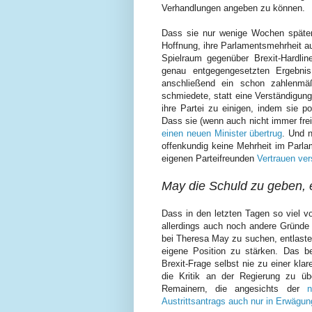
Verhandlungen angeben zu können.
Dass sie nur wenige Wochen spät
Hoffnung, ihre Parlamentsmehrheit au
Spielraum gegenüber Brexit-Hardlin
genau entgegengesetzten Ergebni
anschließend ein schon zahlenmä
schmiedete, statt eine Verständigun
ihre Partei zu einigen, indem sie p
Dass sie (wenn auch nicht immer frei
einen neuen Minister übertrug
. Und n
offenkundig keine Mehrheit im Parla
eigenen Parteifreunden
Vertrauen ver
May die Schuld zu geben, e
Dass in den letzten Tagen so viel vo
allerdings auch noch andere Gründe 
bei Theresa May zu suchen, entlastet 
eigene Position zu stärken. Das be
Brexit-Frage selbst nie zu einer klar
die Kritik an der Regierung zu üb
Remainern, die angesichts der
Austrittsantrags auch nur in Erwägun