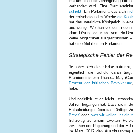
Rat um eine Fristverlängerung bitten
verhandelt wird. Eine Premierminis
schiebt
. Ein Parlament, das sich
nic
der entscheidenden Woche
die Kont
hat das Vereinigte Königreich in ei
und wenige Wochen vor dem neuen Au
klare Lösung dafür ab. Vom No-Deal
keine Möglichkeit ausgeschlossen – 
hat eine Mehrheit im Parlament.
Strategische Fehler der R
Je höher sich diese Krise auftürmt,
eigentlich die Schuld daran trägt
Premierministerin Theresa May (Co
Prozent der britischen Bevölkerung
habe.
Und natürlich ist es leicht, strategi
Jahren begangen hat: Dass sie in de
Entscheidungen über das künftige Ve
Brexit“
oder
„was wir wollen, ist ein r
frühzeitig zu einem zweiten Refe
zwischen der Regierung und der EU 
im März 2017 den Austrittsantrag