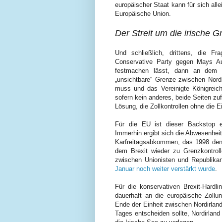
europäischer Staat kann für sich alle
Europäische Union.
Der Streit um die irische G
Und schließlich, drittens, die F
Conservative Party gegen Mays A
festmachen lässt, dann an de
„unsichtbare“ Grenze zwischen Nordi
muss und das Vereinigte Königreich 
sofern kein anderes, beide Seiten zu
Lösung, die Zollkontrollen ohne die 
Für die EU ist dieser Backstop e
Immerhin ergibt sich die Abwesenheit
Karfreitagsabkommen, das 1998 den j
dem Brexit wieder zu Grenzkontrol
zwischen Unionisten und Republika
Januar noch weiter verstärkt wurde
.
Für die konservativen Brexit-Hardl
dauerhaft an die europäische Zollu
Ende der Einheit zwischen Nordirland
Tages entscheiden sollte, Nordirland