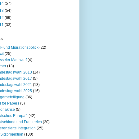
14
(57)
13
(54)
12
(69)
11
(33)
en
l- und Migrationspolitik
(22)
xit
(25)
sseler Maulwurf
(4)
cher
(13)
ndestagswahl 2013
(14)
ndestagswahl 2017
(5)
ndestagswahl 2021
(13)
ndestagswahl 2025
(16)
gerbeteiligung
(36)
l for Papers
(5)
onakrise
(5)
utsches Europa?
(42)
tschland und Frankreich
(20)
ferenzierte Integration
(25)
Sitzprojektion
(100)