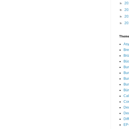
►
20
►
20
►
20
►
20
Them
Asy
Bre
Brü
Bü
Bu
Bu
Bu
Bu
Bür
Cal
Cor
De
Deu
Dif
EP-