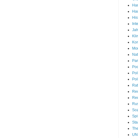
Han
Hau
His
Int
Jah
Kli
Kon
Mon
Nat
Par
Pod
Pol
Pol
Rat
Re
Red
Rus
Soz
Spi
Sta
Th
UN-