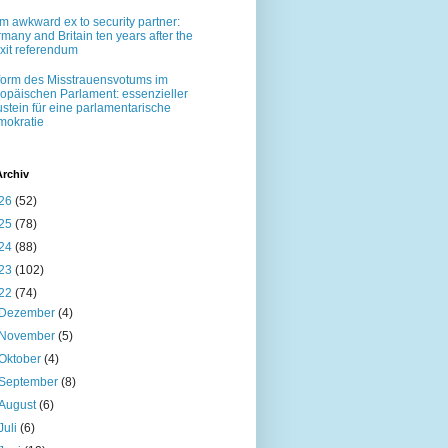
m awkward ex to security partner:
many and Britain ten years after the
xit referendum
orm des Misstrauensvotums im
opäischen Parlament: essenzieller
stein für eine parlamentarische
okratie
Archiv
26
(52)
25
(78)
24
(88)
23
(102)
22
(74)
Dezember
(4)
November
(5)
Oktober
(4)
September
(8)
August
(6)
Juli
(6)