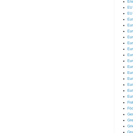
Erw
EU 
EU 
Eu
Eur
Eur
Eu
Eur
Eur
Eur
Eur
Eur
Eur
Eu
Eu
Eu
Eur
Fis
Föd
Gem
Gre
Gri
Gr