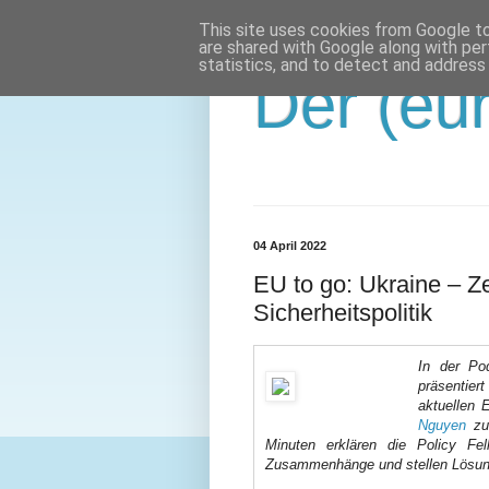
This site uses cookies from Google to 
are shared with Google along with per
statistics, and to detect and address
Der (eur
04 April 2022
EU to go: Ukraine – Z
Sicherheitspolitik
In der Po
präsentier
aktuellen 
Nguyen
zus
Minuten erklären die Policy Fe
Zusammenhänge und stellen Lösun