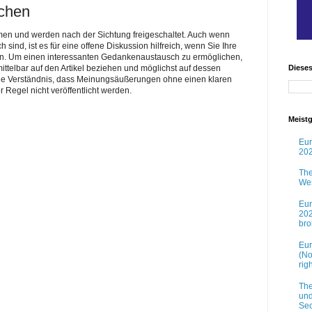
ichen
men und werden nach der Sichtung freigeschaltet. Auch wenn
nd, ist es für eine offene Diskussion hilfreich, wenn Sie Ihre
n. Um einen interessanten Gedankenaustausch zu ermöglichen,
telbar auf den Artikel beziehen und möglichst auf dessen
Diese
Sie Verständnis, dass Meinungsäußerungen ohne einen klaren
r Regel nicht veröffentlicht werden.
Meistg
Eur
202
The
Wes
Eur
202
br
Eur
(No
rig
The
und
Sec