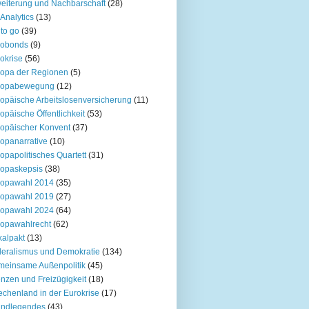
eiterung und Nachbarschaft
(28)
Analytics
(13)
to go
(39)
robonds
(9)
okrise
(56)
opa der Regionen
(5)
ropabewegung
(12)
opäische Arbeitslosenversicherung
(11)
opäische Öffentlichkeit
(53)
opäischer Konvent
(37)
opanarrative
(10)
opapolitisches Quartett
(31)
opaskepsis
(38)
ropawahl 2014
(35)
ropawahl 2019
(27)
ropawahl 2024
(64)
opawahlrecht
(62)
kalpakt
(13)
eralismus und Demokratie
(134)
einsame Außenpolitik
(45)
nzen und Freizügigkeit
(18)
echenland in der Eurokrise
(17)
undlegendes
(43)