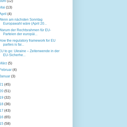
Juni
(12)
Mai
(13)
April
(4)
Wenn am nächsten Sonntag
Europawahl wäre (April 20...
Warum der Rechtsrahmen für EU-
Parteien der europäi...
How the regulatory framework for EU
parties is fai...
EU to go: Ukraine – Zeitenwende in der
EU-Sicherhe...
März
(5)
Februar
(4)
Januar
(3)
21
(45)
20
(51)
19
(32)
18
(36)
17
(43)
16
(65)
15
(58)