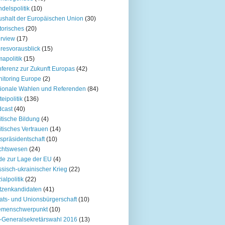
delspolitik
(10)
shalt der Europäischen Union
(30)
torisches
(20)
erview
(17)
resvorausblick
(15)
mapolitik
(15)
ferenz zur Zukunft Europas
(42)
itoring Europe
(2)
ionale Wahlen und Referenden
(84)
teipolitik
(136)
cast
(40)
itische Bildung
(4)
itisches Vertrauen
(14)
spräsidentschaft
(10)
chtswesen
(24)
e zur Lage der EU
(4)
sisch-ukrainischer Krieg
(22)
ialpolitik
(22)
tzenkandidaten
(41)
ats- und Unionsbürgerschaft
(10)
emenschwerpunkt
(10)
Generalsekretärswahl 2016
(13)