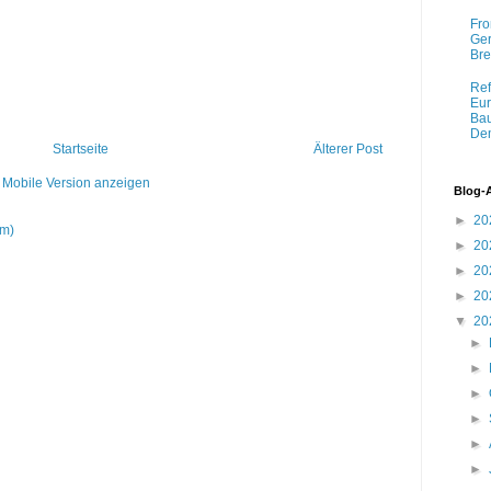
Fro
Ger
Bre
Ref
Eur
Bau
Dem
Startseite
Älterer Post
Mobile Version anzeigen
Blog-
►
20
om)
►
20
►
20
►
20
▼
20
►
►
►
►
►
►