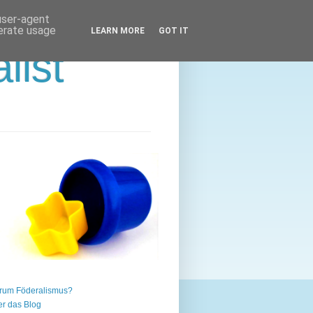
 user-agent
nerate usage
LEARN MORE
GOT IT
list
rum Föderalismus?
r das Blog