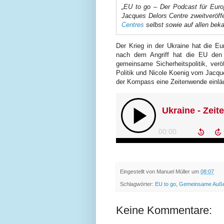
„EU to go – Der Podcast für Euro
Jacques Delors Centre zweitveröffe
Centres
selbst sowie auf allen bek
Der Krieg in der Ukraine hat die Eur
nach dem Angriff hat die EU den 
gemeinsame Sicherheitspolitik, verö
Politik und Nicole Koenig vom Jacque
der Kompass eine Zeitenwende einläu
Eingestellt von
Manuel Müller
um
08:07
Schlagwörter:
EU to go
,
Gemeinsame Außen
Keine Kommentare: