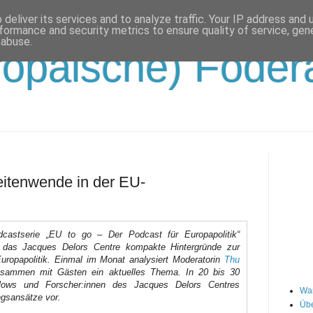
deliver its services and to analyze traffic. Your IP address and
formance and security metrics to ensure quality of service, ge
 abuse.
opäische) Födera
eitenwende in der EU-
dcastserie „EU to go – Der Podcast für Europapolitik“
t das Jacques Delors Centre kompakte Hintergründe zur
Europapolitik. Einmal im Monat analysiert Moderatorin
Thu
ammen mit Gästen ein aktuelles Thema. In 20 bis 30
llows und Forscher:innen des Jacques Delors Centres
Wa
gsansätze vor.
Übe