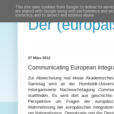
This site uses cookies from Google to deliver its servi
are shared with Google along with performance and secu
statistics, and to detect and address abuse.
Der (europäi
27 März 2012
Communicating European Integra
Zur Abwechslung mal etwas Akademische
Samstag wird an der Humboldt-Univers
mitorganisierte Nachwuchstagung
Communi
stattfinden. Es wird dort aus geschichts-
Perspektive um Fragen der europäisch
Wahrnehmung der europäischen Integration 
um Nationalismus, Demokratie und das Desi