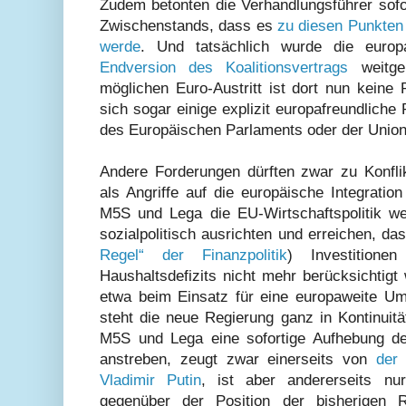
Zudem betonten die Verhandlungsführer sof
Zwischenstands, dass es
zu diesen Punkten
werde
. Und tatsächlich wurde die europ
Endversion des Koalitionsvertrags
weitge
möglichen Euro-Austritt ist dort nun keine
sich sogar einige explizit europafreundliche
des Europäischen Parlaments oder der Union
Andere Forderungen dürften zwar zu Konfli
als Angriffe auf die europäische Integratio
M5S und Lega die EU-Wirtschaftspolitik wen
sozialpolitisch ausrichten und erreichen, d
Regel“ der Finanzpolitik
) Investition
Haushaltsdefizits nicht mehr berücksichtigt
etwa beim Einsatz für eine europaweite Um
steht die neue Regierung ganz in Kontinuit
M5S und Lega eine sofortige Aufhebung d
anstreben, zeugt zwar einerseits von
der
Vladimir Putin
, ist aber andererseits nu
gegenüber der Position der bisherigen 