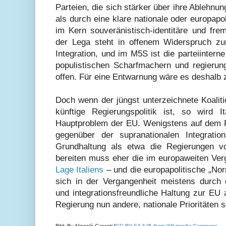
Parteien, die sich stärker über ihre Ablehnu
als durch eine klare nationale oder europapol
im Kern souveränistisch-identitäre und fre
der Lega steht in offenem Widerspruch zu
Integration, und im M5S ist die parteiinter
populistischen Scharfmachern und regierung
offen. Für eine Entwarnung wäre es deshalb z
Doch wenn der jüngst unterzeichnete Koalitio
künftige Regierungspolitik ist, so wird 
Hauptproblem der EU. Wenigstens auf dem 
gegenüber der supranationalen Integratio
Grundhaltung als etwa die Regierungen v
bereiten muss eher die im europaweiten Ver
Lage Italiens
– und die europapolitische „Nor
sich in der Vergangenheit meistens durch e
und integrationsfreundliche Haltung zur EU
Regierung nun andere, nationale Prioritäten s
Bild: By Niccolò Caranti [
CC BY-SA 3.0
],
from Wikimedia Commons
.