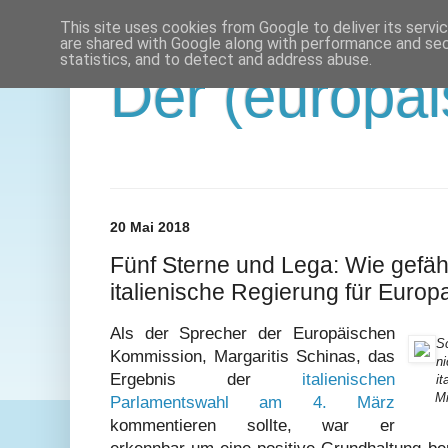
This site uses cookies from Google to deliver its servi
are shared with Google along with performance and secu
statistics, and to detect and address abuse.
Der (europäi
20 Mai 2018
Fünf Sterne und Lega: Wie gefähr
italienische Regierung für Europ
Als der Sprecher der Europäischen
S
Kommission, Margaritis Schinas, das
ni
Ergebnis der
italienischen
it
Mi
Parlamentswahl am 4. März
kommentieren sollte, war er