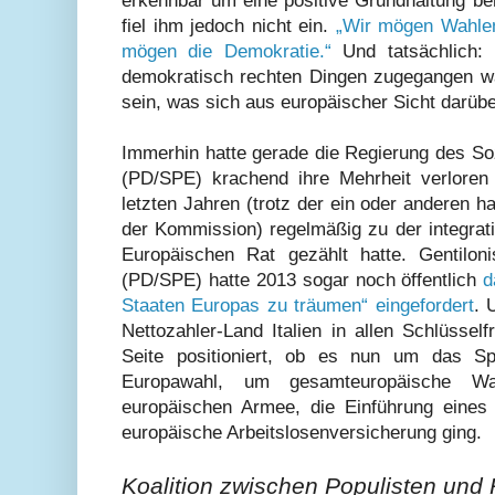
erkennbar um eine positive Grundhaltung bem
fiel ihm jedoch nicht ein.
„Wir mögen Wahlen“
mögen die Demokratie.“
Und tatsächlich: 
demokratisch rechten Dingen zugegangen w
sein, was sich aus europäischer Sicht darübe
Immerhin hatte gerade die Regierung des So
(PD/SPE) krachend ihre Mehrheit verloren
letzten Jahren (trotz der ein oder anderen ha
der Kommission) regelmäßig zu der integrat
Europäischen Rat gezählt hatte. Gentilon
(PD/SPE) hatte 2013 sogar noch öffentlich
d
Staaten Europas zu träumen“ eingefordert
. 
Nettozahler-Land Italien in allen Schlüssel
Seite positioniert, ob es nun um das Spi
Europawahl, um gesamteuropäische Wah
europäischen Armee, die Einführung eines
europäische Arbeitslosenversicherung ging.
Koalition zwischen Populisten und