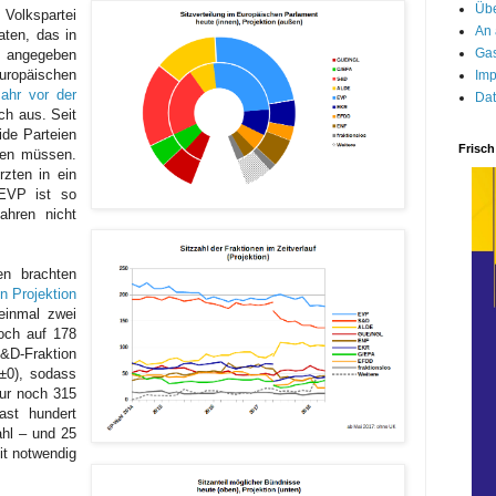
Übe
Volkspartei
An 
ten, das in
Gas
n angegeben
uropäischen
Imp
ahr vor der
Dat
ch aus. Seit
ide Parteien
Frisch
sen müssen.
rzten in ein
 EVP ist so
ahren nicht
n brachten
en Projektion
inmal zwei
och auf 178
&D-Fraktion
(±0), sodass
ur noch 315
ast hundert
ahl – und 25
it notwendig