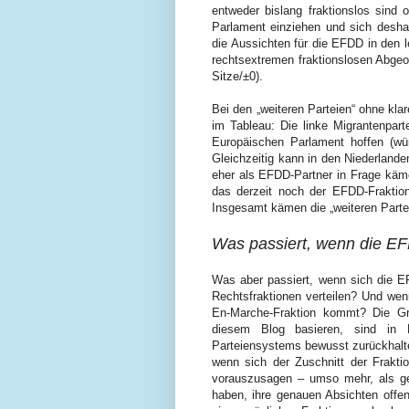
entweder bislang fraktionslos sind
Parlament einziehen und sich desha
die Aussichten für die EFDD in den l
rechtsextremen fraktionslosen Abgeo
Sitze/±0).
Bei den „weiteren Parteien“ ohne kla
im Tableau: Die linke Migrantenpar
Europäischen Parlament hoffen (wü
Gleichzeitig kann in den Niederlande
eher als EFDD-Partner in Frage käme.
das derzeit noch der EFDD-Fraktion
Insgesamt kämen die „weiteren Partei
Was passiert, wenn die EFD
Was aber passiert, wenn sich die
Rechtsfraktionen verteilen? Und we
En-Marche-Fraktion kommt? Die Gr
diesem Blog basieren, sind in 
Parteiensystems bewusst zurückhalten
wenn sich der Zuschnitt der Frakti
vorauszusagen – umso mehr, als ger
haben, ihre genauen Absichten offe