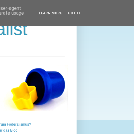
 user-agent
nerate usage
LEARN MORE
GOT IT
list
rum Föderalismus?
r das Blog