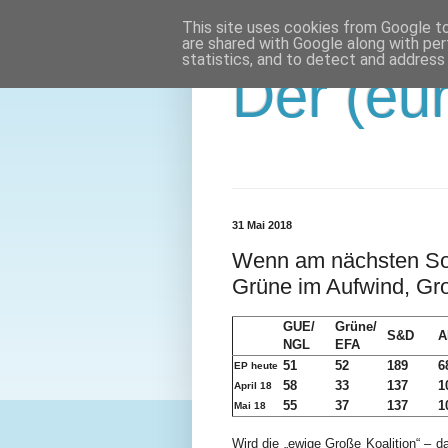
This site uses cookies from Google to 
are shared with Google along with per
statistics, and to detect and address
Der (eur
31 Mai 2018
Wenn am nächsten So
Grüne im Aufwind, Gro
GUE/
Grüne/
S&D
A
NGL
EFA
51
52
189
6
EP heute
58
33
137
1
April 18
55
37
137
1
Mai 18
Wird die „ewige Große Koalition“ – da