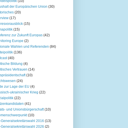
delspolitik
(10)
shalt der Europäischen Union
(30)
torisches
(20)
erview
(17)
resvorausblick
(15)
mapolitik
(15)
ferenz zur Zukunft Europas
(42)
itoring Europe
(2)
ionale Wahlen und Referenden
(84)
teipolitik
(136)
cast
(40)
itische Bildung
(4)
itisches Vertrauen
(14)
spräsidentschaft
(10)
chtswesen
(24)
e zur Lage der EU
(4)
sisch-ukrainischer Krieg
(22)
ialpolitik
(22)
tzenkandidaten
(41)
ats- und Unionsbürgerschaft
(10)
emenschwerpunkt
(10)
Generalsekretärswahl 2016
(13)
Generalsekretärswahl 2026
(2)