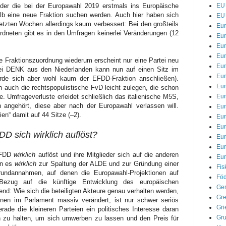
EU 
 oder die bei der Europawahl 2019 erstmals ins Europäische
lb eine neue Fraktion suchen werden. Auch hier haben sich
EU 
etzten Wochen allerdings kaum verbessert: Bei den großteils
Eu
rdneten gibt es in den Umfragen keinerlei Veränderungen (12
Eur
Eur
Eu
re Fraktionszuordnung wiederum erscheint nur eine Partei neu
Eur
tei DENK aus den Niederlanden kann nun auf einen Sitz im
Eur
rde sich aber wohl kaum der EFDD-Fraktion anschließen).
Eur
n auch die rechtspopulistische FvD leicht zulegen, die schon
Eur
 Umfrageverluste erleidet schließlich das italienische M5S,
 angehört, diese aber nach der Europawahl verlassen will.
Eur
en“ damit auf 44 Sitze (–2).
Eur
Eu
D sich wirklich auflöst?
Eu
Eu
 EFDD
wirklich
auflöst und ihre Mitglieder sich auf die anderen
Eur
nn es
wirklich
zur Spaltung der ALDE und zur Gründung einer
Fis
undannahmen, auf denen die Europawahl-Projektionen auf
Föd
Bezug auf die künftige Entwicklung des europäischen
Gem
d: Wie sich die beteiligten Akteure genau verhalten werden,
Gre
onen im Parlament massiv verändert, ist nur schwer seriös
Gri
ade die kleineren Parteien ein politisches Interesse daran
Gr
n zu halten, um sich umwerben zu lassen und den Preis für