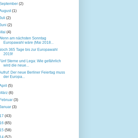
September
(2)
August
(1)
Juli
(2)
Juni
(2)
Mai
(4)
Wenn am nächsten Sonntag
Europawahl wäre (Mai 2018...
Noch 365 Tage bis zur Europawahl
2019!
Fünf Sterne und Lega: Wie gefährlich
wird die neue...
Aufruf: Der neue Berliner Feiertag muss
der Europa...
April
(5)
März
(6)
Februar
(3)
Januar
(3)
17
(43)
16
(65)
15
(58)
14
(57)