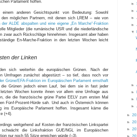
schen Parlament hoffen.
►
►
r einem anderen Gesichtspunkt von Bedeutung: Sowohl
►
 den möglichen Partnern, mit denen sich LREM – wie von
 der ALDE abspalten und eine eigene „En Marche“-Fraktion
►
elle Mitglieder (die rumänische USR und die niederländische
▼
en zwar auch Rückschläge hinnehmen. Insgesamt aber haben
ständige En-Marche-Fraktion in den letzten Wochen leicht
sten der Linken
nden sich weiterhin die europäischen Grünen. Nach der
n Umfragen zunächst abgestürzt – so tief, dass noch vor
er Grüne/EFA-Fraktion im Europäischen Parlament ernsthaft
►
 die Grünen jedoch einen Lauf, bei dem sie in fast jeder
n letzten Wochen konnte ihnen vor allem eine Umfrage aus
►
n, die die französische grüne Partei EELV zum ersten Mal
►
alen Fünf-Prozent-Hürde sah. Und auch in Österreich können
►
ug ins Europäische Parlament hoffen. Insgesamt käme die
e (+4).
►
20
►
20
rdings weitgehend auf Kosten der französischen Linkspartei
►
20
 schwächt die Linksfraktion GUE/NGL im Europäischen
ktion nur noch 55 Sitze erreichen würde (–3).
►
20