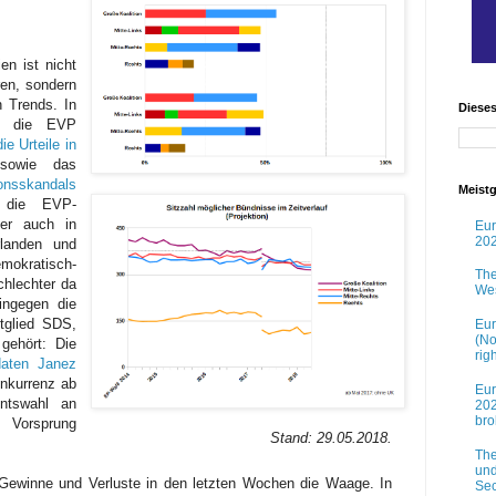
en ist nicht
ren, sondern
 Trends. In
Diese
e die EVP
die Urteile in
owie das
onsskandals
Meistg
 die EVP-
ber auch in
Eur
202
rlanden und
kratisch-
The
chlechter da
Wes
ingegen die
tglied SDS,
Eur
(No
gehört: Die
rig
daten Janez
onkurrenz ab
Eur
entswahl an
202
br
 Vorsprung
Stand: 29.05.2018.
The
und
Gewinne und Verluste in den letzten Wochen die Waage. In
Sec