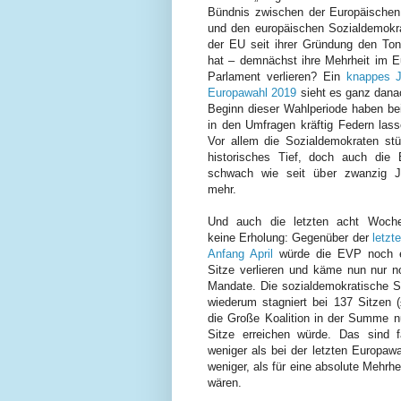
Bündnis zwischen der Europäischen 
und den europäischen Sozialdemokra
der EU seit ihrer Gründung den To
hat – demnächst ihre Mehrheit im E
Parlament verlieren? Ein
knappes J
Europawahl 2019
sieht es ganz dana
Beginn dieser Wahlperiode haben be
in den Umfragen kräftig Federn las
Vor allem die Sozialdemokraten stü
historisches Tief, doch auch die
schwach wie seit über zwanzig J
mehr.
Und auch die letzten acht Woche
keine Erholung: Gegenüber der
letzt
Anfang April
würde die EVP noch e
Sitze verlieren und käme nun nur n
Mandate. Die sozialdemokratische S
wiederum stagniert bei 137 Sitzen 
die Große Koalition in der Summe n
Sitze erreichen würde. Das sind f
weniger als bei der letzten Europaw
weniger, als für eine absolute Mehrhe
wären.