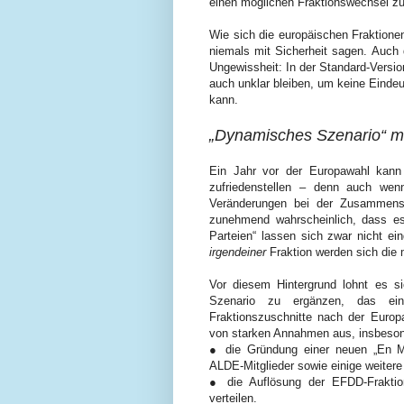
einen möglichen Fraktionswechsel zu
Wie sich die europäischen Fraktion
niemals mit Sicherheit sagen. Auch d
Ungewissheit: In der Standard-Versio
auch unklar bleiben, um keine Eindeut
kann.
„Dynamisches Szenario“ m
Ein Jahr vor der Europawahl kann 
zufriedenstellen – denn auch we
Veränderungen bei der Zusammens
zunehmend wahrscheinlich, dass es
Parteien“ lassen sich zwar nicht ei
irgendeiner
Fraktion werden sich die
Vor diesem Hintergrund lohnt es si
Szenario zu ergänzen, das ei
Fraktionszuschnitte nach der Europ
von starken Annahmen aus, insbeson
● die Gründung einer neuen „En Mar
ALDE-Mitglieder sowie einige weitere
● die Auflösung der EFDD-Fraktion
verteilen.