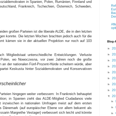
ozialdemokraten in Spanien, Polen, Rumänien, Finnland und
Ref
eutschland, Frankreich, Tschechien, Österreich, Schweden,
Eur
Bau
Dem
Aft
opt
iden großen Parteien ist die liberale ALDE, die in den letzten
en konnte. Die letzten Wochen brachten jedoch auch für die
samt kämen sie in der aktuellen Projektion nur noch auf 103
Blog-
►
20
►
20
ch Mitgliedstaat unterschiedliche Entwicklungen. Verluste
in Polen, wo Nowoczesna, vor zwei Jahren noch die große
►
20
un an der nationalen Fünf-Prozent-Hürde scheitern würde, aber
►
20
spartei Keskusta hinter Sozialdemokraten und Konservativen
►
20
►
20
scheinlicher
►
20
►
20
arteien hingegen weiter verbessern: In Frankreich behauptet
▼
20
on; in Spanien zieht das ALDE-Mitglied Ciudadanos viele
►
t inzwischen in nationalen Umfragen meist auf dem ersten
►
aus Dänemark (auf europäischer Ebene vor allem bekannt als
sarin Margrethe Vestager) verbessert sich leicht und könnte
►