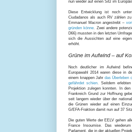
nun wieder auf einen Sitz im Europäi
Diese Entwicklung ist noch unte
Ciudadanos als auch RV zählen zu
Emmanuel Macron angestrebt –
von
gründen könne
. Zwei andere potenzi
D66) mussten in den letzten Umfrag
sich die Aussichten auf eine eigen
erhöht.
Grüne im Aufwind – auf Ko
Noch deutlicher im Aufwind befi
Europawahl 2014 waren diese in de
einem knappen Jahr
das Überleben d
gefährdet schien
. Seitdem erlebten
Projektion zulegen konnten. In de
Frankreich Grund zur Hoffnung gebe
seit langem wieder über der nation
die Grünen wieder auf einen Einz
G/EFA-Fraktion damit nun auf 37 Sitz
Die guten Werte der EELV gehen alle
France Insoumise. Das wiederum
Parlament, die in der aktuellen Proje