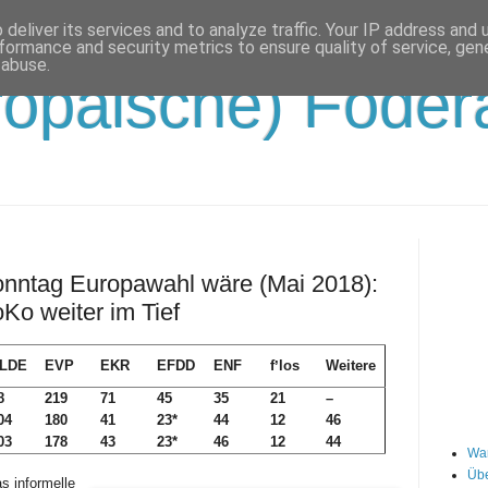
deliver its services and to analyze traffic. Your IP address and
formance and security metrics to ensure quality of service, ge
 abuse.
opäische) Födera
nntag Europawahl wäre (Mai 2018):
Ko weiter im Tief
LDE
EVP
EKR
EFDD
ENF
fʼlos
Weitere
8
219
71
45
35
21
–
04
180
41
23*
44
12
46
03
178
43
23*
46
12
44
Wa
Übe
s informelle