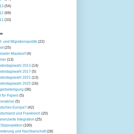
13
(54)
12
(69)
11
(33)
en
l- und Migrationspolitik
(22)
xit
(25)
sseler Maulwurf
(4)
cher
(13)
ndestagswahl 2013
(14)
ndestagswahl 2017
(5)
ndestagswahl 2021
(13)
ndestagswahl 2025
(16)
gerbeteiligung
(36)
l for Papers
(5)
onakrise
(5)
utsches Europa?
(42)
tschland und Frankreich
(20)
ferenzierte Integration
(25)
Sitzprojektion
(100)
eiterung und Nachbarschaft
(28)