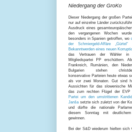
Niedergang der GroKo
Dieser Niedergang der großen Partei
nur auf einzelne Länder zurückzufüh
Ausdruck eines gesamteuropäischen
den vergangenen Wochen wurd
besonders in Spanien getroffen, wo
der Schmiergeld-Affäre „Gürtel“
s
Bekanntwerden eines neuen Korrupti
das Vertrauen der Wähler in
Mitgliedspartei PP erschüttern. A
Frankreich, Rumänien, den Niede
Bulgarien stehen christdemo
konservative Parteien heute etwas s
als vor zwei Monaten. Gut sind h
Aussichten für das slowenische Mi
das zum rechten Flügel der EVP 
Partei um den umstrittenen Kandi
Janša
setzte sich zuletzt von der K
und dürfte die nationale Parlam
diesem Sonntag mit deutlichem
gewinnen.
Bei der S&D wiederum hielten sich 