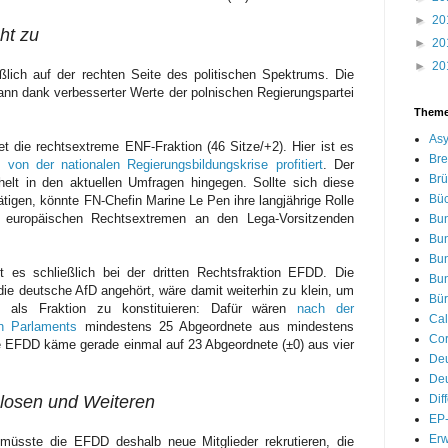
►
20
ht zu
►
20
►
20
ßlich auf der rechten Seite des politischen Spektrums. Die
ann dank verbesserter Werte der polnischen Regierungspartei
Them
Asy
t die rechtsextreme ENF-Fraktion (46 Sitze/+2). Hier ist es
Bre
ie
von der nationalen Regierungsbildungskrise profitiert
. Der
Brü
helt in den aktuellen Umfragen hingegen. Sollte sich diese
Bü
tigen, könnte FN-Chefin Marine Le Pen ihre langjährige Rolle
r europäischen Rechtsextremen an den Lega-Vorsitzenden
Bu
Bu
Bu
 es schließlich bei der dritten Rechtsfraktion EFDD. Die
Bu
die deutsche AfD angehört, wäre damit weiterhin zu klein, um
Bür
 als Fraktion zu konstituieren: Dafür wären
nach der
Cal
n Parlaments
mindestens 25 Abgeordnete aus mindestens
Cor
ie EFDD käme gerade einmal auf 23 Abgeordnete (±0) aus vier
De
Deu
Dif
losen und Weiteren
EP-
Erw
müsste die EFDD deshalb neue Mitglieder rekrutieren, die