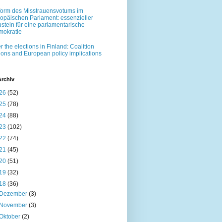
orm des Misstrauensvotums im
opäischen Parlament: essenzieller
stein für eine parlamentarische
okratie
er the elections in Finland: Coalition
ions and European policy implications
Archiv
26
(52)
25
(78)
24
(88)
23
(102)
22
(74)
21
(45)
20
(51)
19
(32)
18
(36)
Dezember
(3)
November
(3)
Oktober
(2)