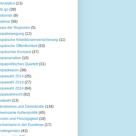
Analytics
(13)
to go
(39)
robonds
(9)
okrise
(56)
opa der Regionen
(5)
ropabewegung
(12)
opäische Arbeitslosenversicherung
(11)
opäische Öffentlichkeit
(53)
opäischer Konvent
(37)
opanarrative
(10)
opapolitisches Quartett
(31)
opaskepsis
(38)
ropawahl 2014
(35)
ropawahl 2019
(27)
ropawahl 2024
(64)
opawahlrecht
(62)
kalpakt
(13)
eralismus und Demokratie
(134)
einsame Außenpolitik
(45)
nzen und Freizügigkeit
(18)
echenland in der Eurokrise
(17)
undlegendes
(43)