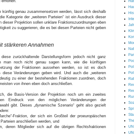
 erhöhen.
Han
Hau
en künftig genau zusammensetzen werden, lässt sich deshalb
His
ie Kategorie der „weiteren Parteien“ ist ein Ausdruck dieser
Int
n dieser Projektion sollen unklare Fraktionszuordnungen eben
Jah
igkeit zu suggerieren, die es bei diesen Parteien nicht geben
Kli
Kon
Mon
it stärkeren Annahmen
Nat
Par
diese zurückhaltende Darstellungsform jedoch nicht ganz
Pod
nn man noch nicht genau sagen kann, wie die künftigen
Pol
etzung der Fraktionen aussehen werden, so ist es doch
Pol
 diese Veränderungen geben wird. Und auch die „weiteren
ndeutig zu einer der bestehenden Fraktionen zuordnen, doch
Rat
 meisten von ihnen eben doch anschließen.
Re
Red
ch, die Basis-Version der Projektion noch um ein zweites
Rus
nen Eindruck von den möglichen Veränderungen der
Soz
awahl gibt. Dieses „dynamische Szenario“ geht also gezielt
Spi
dere:
Sta
che“-Fraktion, der sich ein Großteil der proeuropäischen
Th
 Parteien anschließen werden, und
UN-
, deren Mitglieder sich auf die übrigen Rechtsfraktionen
UN-