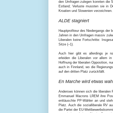
den Umfragen zulegen konnten die S
Estland; Verluste mussten sie in D
Kroatien und Slowenien verzeichnen.
ALDE stagniert
Hauptprofiteur des Niedergangs der be
Jahren in den Umfragen massiv zuleg
Liberalen keine Fortschritte: Insge
Sitze (–1).
Auch hier gibt es allerdings je na
erleiden die Liberalen vor allem 
Hoffnung der liberalen Opposition, n
auch in Finnland, wo die Regierung
auf den dritten Platz zurückfällt.
En Marche wird etwas wahr
Anderswo können sich die liberalen P
Emmanuel Macrons LREM ihre Positi
enttäuschte PP-Wähler an und steh
Platz. Auch die sozialliberale RV 
die Partei der EU-Wettbewerbskommis