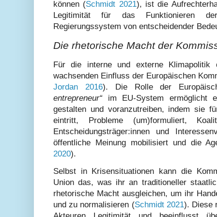
können (
Schmidt 2021
), ist die Aufrechter
Legitimität für das Funktionieren 
Regierungssystem von entscheidender Bede
Die rhetorische Macht der Kommiss
Für die interne und externe Klimapoliti
wachsenden Einfluss der Europäischen Komm
Jordan 2016
). Die Rolle der Europäi
entrepreneur“
im EU-System ermöglicht es
gestalten und voranzutreiben, indem sie f
eintritt, Probleme (um)formuliert, Koal
Entscheidungsträger:innen und Interessenv
öffentliche Meinung mobilisiert und die A
2020
).
Selbst in Krisensituationen kann die Kom
Union das, was ihr an traditioneller staatl
rhetorische Macht ausgleichen, um ihr Hande
und zu normalisieren (
Schmidt 2021
). Diese 
Akteuren Legitimität und beeinflusst 