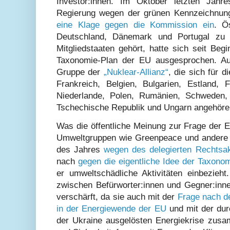
Investor:innen. Im Oktober letzten Jahre
Regierung wegen der grünen Kennzeichnun
eine Klage gegen die Kommission ein
. Ö
Deutschland, Dänemark und Portugal zu d
Mitgliedstaaten gehört, hatte sich seit Be
Taxonomie-Plan der EU ausgesprochen. Auf
Gruppe der
„Nuklear-Allianz“
, die sich für d
Frankreich, Belgien, Bulgarien, Estland, Fi
Niederlande, Polen, Rumänien, Schweden, 
Tschechische Republik und Ungarn angehöre
Was die öffentliche Meinung zur Frage der E
Umweltgruppen wie Greenpeace und andere
des Jahres
wegen des delegierten Rechtsak
nach
gegen die eigentliche Idee der Taxono
er umweltschädliche Aktivitäten einbezieht
zwischen Befürworter:innen und Gegner:inne
verschärft, da sie auch mit der
Frage nach d
in der Energiewende der EU
und mit der dur
der Ukraine ausgelösten Energiekrise zus