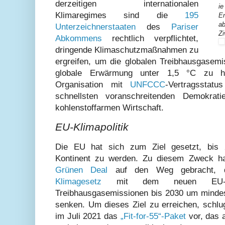
derzeitigen internationalen
ie
Klimaregimes sind die
195
En
ab
Unterzeichnerstaaten
des
Pariser
Zi
Abkommens
rechtlich verpflichtet,
dringende Klimaschutzmaßnahmen zu
ergreifen, um die globalen Treibhausgasemi
globale Erwärmung unter 1,5 °C zu hal
Organisation mit
UNFCCC
-Vertragssta
schnellsten voranschreitenden Demokr
kohlenstoffarmen Wirtschaft.
EU-Klimapolitik
Die EU hat sich zum Ziel gesetzt, bis 2
Kontinent zu werden. Zu diesem Zweck h
Grünen Deal
auf den Weg gebracht,
Klimagesetz
mit dem neuen EU-Zie
Treibhausgasemissionen bis 2030 um minde
senken. Um dieses Ziel zu erreichen, schl
im Juli 2021 das
„Fit-for-55“-Paket
vor, das a