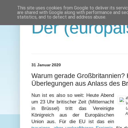
This site uses cookies from Google to deliver its servi
are shared with Google along with performance and secu
statistics, and to detect and address abuse.
Der (europäi
31 Januar 2020
Warum gerade Großbritannien? H
Überlegungen aus Anlass des Br
Nun ist es also so weit: Heute Abend
4
um 23 Uhr britischer Zeit (Mitternacht
V
in Brüssel) tritt das Vereinigte
U
A
Königreich aus der Europäischen
Union aus. Für die EU ist das ein