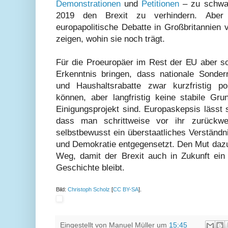
Demonstrationen
und
Petitionen
– zu schwac
2019 den Brexit zu verhindern. Aber
europapolitische Debatte in Großbritannien 
zeigen, wohin sie noch trägt.
Für die Proeuropäer im Rest der EU aber sol
Erkenntnis bringen, dass nationale Sonde
und Haushaltsrabatte zwar kurzfristig pol
können, aber langfristig keine stabile Gru
Einigungsprojekt sind. Europaskepsis lässt 
dass man schrittweise vor ihr zurückw
selbstbewusst ein überstaatliches Verständni
und Demokratie entgegensetzt. Den Mut dazu 
Weg, damit der Brexit auch in Zukunft ein 
Geschichte bleibt.
Bild:
Christoph Scholz
[
CC BY-SA
].
Eingestellt von
Manuel Müller
um
15:45