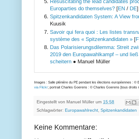
Resuscitating the lead candidates pro
Europarties do themselves?
[
EN
/
DE
Spitzenkandidaten System: A View fro
Kuusik
Savoir qui fera quoi : Les listes trans
système des « Spitzenkandidaten »
[
F
Das Polarisierungsdilemma: Streit zwi
2019 den Europawahlkampf – und ließ 
scheitern
● Manuel Müller
Images : Salle plénière du PE pendant les élections européennes : ©
via Flickr
; portrait Charles Goerens : © Charles Goerens [tous droits 
Eingestellt von
Manuel Müller
um
15:58
Schlagwörter:
Europawahlrecht
,
Spitzenkandidaten
Keine Kommentare: