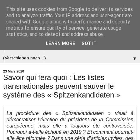
This site uses cookies from Google to deliver its services
Der (europäische)
and to analyze traffic. Your IP address and user-agent are
shared with Google along with performance and security
Föderalist
metrics to ensure quality of service, generate usage
statistics, and to detect and address abuse.
LEARN MORE
GOT IT
▼
▼
23 März 2020
Savoir qui fera quoi : Les listes
transnationales peuvent sauver le
système des « Spitzenkandidaten »
La procédure des « Spitzenkandidaten » visait à
démocratiser l’élection du président de la Commission
européenne, mais elle a toujours été controversée.
Pourquoi a-t-elle échoué en 2019 ? Et comment pourrait-
elle être réformée ? Dans une série d’articles invités, des