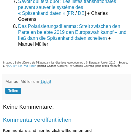
Savoir qui fera quoi : Les listes transnationales
peuvent sauver le système des
« Spitzenkandidaten »
[
FR
/
DE
] ● Charles
Goerens
Das Polarisierungsdilemma: Streit zwischen den
Parteien belebte 2019 den Europawahlkampf – und
ließ dann die Spitzenkandidaten scheitern
●
Manuel Müller
Images : Salle plénière du PE pendant les élections européennes : © European Union 2019 – Source:
EP [
CC BY 4.0
],
via Flickr
; portrait Charles Goerens : © Charles Goerens [tous droits réservés].
Manuel Müller
um
15:58
Teilen
Keine Kommentare:
Kommentar veröffentlichen
Kommentare sind hier herzlich willkommen und