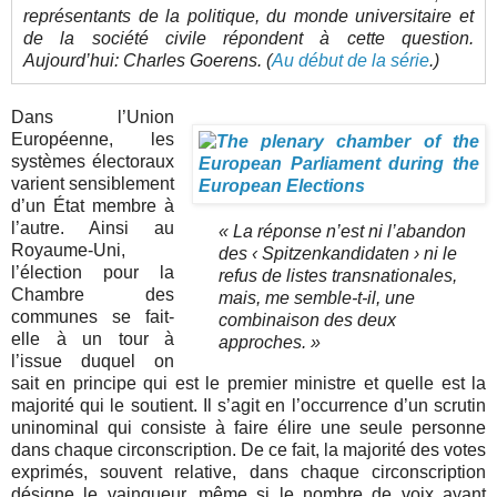
représentants de la politique, du monde universitaire et
de la société civile répondent à cette question.
Aujourd’hui: Charles Goerens. (
Au début de la série
.)
Dans l’Union
Européenne, les
systèmes électoraux
varient sensiblement
d’un État membre à
l’autre. Ainsi au
« La réponse n’est ni l’abandon
Royaume-Uni,
des ‹ Spitzenkandidaten › ni le
l’élection pour la
refus de listes transnationales,
Chambre des
mais, me semble-t-il, une
communes se fait-
combinaison des deux
elle à un tour à
approches. »
l’issue duquel on
sait en principe qui est le premier ministre et quelle est la
majorité qui le soutient. Il s’agit en l’occurrence d’un scrutin
uninominal qui consiste à faire élire une seule personne
dans chaque circonscription. De ce fait, la majorité des votes
exprimés, souvent relative, dans chaque circonscription
désigne le vainqueur, même si le nombre de voix ayant