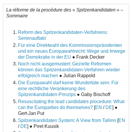
La réforme de la
procédure des « Spitzenkandidaten »
–
Sommaire
Reform des Spitzenkandidaten-Verfahrens:
Serienauftakt
Für eine Direktwahl des Kommissionspräsidenten
und ein neues Europawahlrecht: Wege und Irrwege
der Demokratie in der EU
● Frank Decker
Noch nicht ausgemustert: Gezielte Reformen
können das Spitzenkandidaten-Verfahren wieder
erfolgreich machen
● Julian Rappold
Die Europawahl darf keine Wundertüte sein: Für
eine rechtliche Verankerung des
Spitzenkandidaten-Prinzips
● Gaby Bischoff
Resuscitating the lead candidates procedure: What
can the Europarties do themselves?
[
EN
/
DE
] ●
Gert-Jan Put
Spitzenkandidaten System: A View from Tallinn
[
EN
/
DE
] ● Piret Kuusik