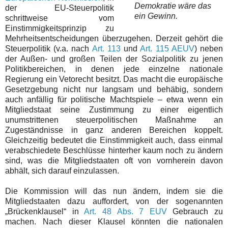
Demokratie wäre das
der EU-Steuerpolitik
ein Gewinn.
schrittweise vom
Einstimmigkeitsprinzip zu
Mehrheitsentscheidungen überzugehen. Derzeit gehört die
Steuerpolitik (v.a. nach
Art. 113
und
Art. 115 AEUV
) neben
der Außen- und großen Teilen der Sozialpolitik zu jenen
Politikbereichen, in denen jede einzelne nationale
Regierung ein Vetorecht besitzt. Das macht die europäische
Gesetzgebung nicht nur langsam und behäbig, sondern
auch anfällig für politische Machtspiele – etwa wenn ein
Mitgliedstaat seine Zustimmung zu einer eigentlich
unumstrittenen steuerpolitischen Maßnahme an
Zugeständnisse in ganz anderen Bereichen koppelt.
Gleichzeitig bedeutet die Einstimmigkeit auch, dass einmal
verabschiedete Beschlüsse hinterher kaum noch zu ändern
sind, was die Mitgliedstaaten oft von vornherein davon
abhält, sich darauf einzulassen.
Die Kommission will das nun ändern, indem sie die
Mitgliedstaaten dazu auffordert, von der sogenannten
„Brückenklausel“ in
Art. 48 Abs. 7 EUV
Gebrauch zu
machen. Nach dieser Klausel könnten die nationalen