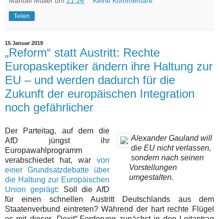
Manuel Müller
um
21:26
Keine Kommentare:
Teilen
15 Januar 2019
„Reform“ statt Austritt: Rechte
Europaskeptiker ändern ihre Haltung zur
EU – und werden dadurch für die
Zukunft der europäischen Integration
noch gefährlicher
Der Parteitag, auf dem die
Alexander Gauland will
AfD jüngst ihr
die EU nicht verlassen,
Europawahlprogramm
sondern nach seinen
verabschiedet hat, war
von
Vorstellungen
einer Grundsatzdebatte über
umgestalten.
die Haltung zur Europäischen
Union geprägt
: Soll die AfD
für einen schnellen Austritt Deutschlands aus dem
Staatenverbund eintreten? Während der hart rechte Flügel
es mit dieser „Dexit“-Forderung zunächst in den Leitantrag