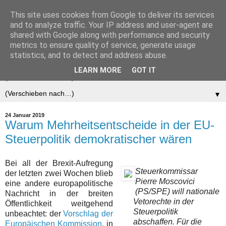
This site uses cookies from Google to deliver its services
Der (europäische)
and to analyze traffic. Your IP address and user-agent are
shared with Google along with performance and security
Föderalist
metrics to ensure quality of service, generate usage
statistics, and to detect and address abuse.
LEARN MORE
GOT IT
▼
▼
24 Januar 2019
Warum Mehrheitsentscheide in der EU-
Steuerpolitik demokratischer wären
Bei all der Brexit-Aufregung
Steuerkommissar
der letzten zwei Wochen blieb
Pierre Moscovici
eine andere europapolitische
(PS/SPE) will nationale
Nachricht in der breiten
Vetorechte in der
Öffentlichkeit weitgehend
Steuerpolitik
unbeachtet: der
Vorschlag der
abschaffen. Für die
Europäischen Kommission
, in