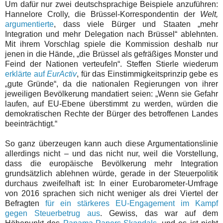
Um dafür nur zwei deutschsprachige Beispiele anzuführen:
Hannelore Crolly, die Brüssel-Korrespondentin der
Welt,
argumentierte
, dass viele Bürger und Staaten „mehr
Integration und mehr Delegation nach Brüssel“ ablehnten.
Mit ihrem Vorschlag spiele die Kommission deshalb nur
jenen in die Hände, „die Brüssel als gefräßiges Monster und
Feind der Nationen verteufeln“. Steffen Stierle wiederum
erklärte auf
EurActiv
, für das Einstimmigkeitsprinzip gebe es
„gute Gründe“, da die nationalen Regierungen von ihrer
jeweiligen Bevölkerung mandatiert seien: „Wenn sie Gefahr
laufen, auf EU-Ebene überstimmt zu werden, würden die
demokratischen Rechte der Bürger des betroffenen Landes
beeinträchtigt.“
So ganz überzeugen kann auch diese Argumentationslinie
allerdings nicht – und das nicht nur, weil die Vorstellung,
dass die europäische Bevölkerung mehr Integration
grundsätzlich ablehnen würde, gerade in der Steuerpolitik
durchaus zweifelhaft ist: In einer Eurobarometer-Umfrage
von 2016 sprachen sich nicht weniger als drei Viertel der
Befragten
für ein stärkeres EU-Engagement im Kampf
gegen Steuerbetrug aus
. Gewiss, das war auf dem