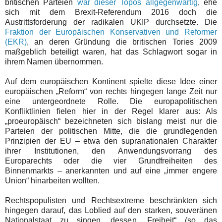
britischen Parteien
war dieser Topos allgegenwärtig
, ehe
sich mit dem Brexit-Referendum 2016 doch die
Austrittsforderung der radikalen UKIP durchsetzte. Die
Fraktion der Europäischen Konservativen und Reformer
(EKR)
, an deren Gründung die britischen Tories 2009
maßgeblich beteiligt waren, hat das Schlagwort sogar in
ihrem Namen übernommen.
Auf dem europäischen Kontinent spielte diese Idee einer
europäischen „Reform“ von rechts hingegen lange Zeit nur
eine untergeordnete Rolle. Die europapolitischen
Konfliktlinien fielen hier in der Regel klarer aus: Als
„proeuropäisch“ bezeichneten sich bislang meist nur die
Parteien der politischen Mitte, die die grundlegenden
Prinzipien der EU – etwa den supranationalen Charakter
ihrer Institutionen, den Anwendungsvorrang des
Europarechts oder die vier Grundfreiheiten des
Binnenmarkts – anerkannten und auf eine „immer engere
Union“ hinarbeiten wollten.
Rechtspopulisten und Rechtsextreme beschränkten sich
hingegen darauf, das Loblied auf den starken, souveränen
Nationalstaat zu singen, dessen „Freiheit“ (so das