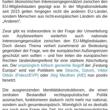
harten ökonomischen Interessengegensätzen zwischen den
EU-Mitgliedstaaten geprägt war. In der Migrationsdebatte
seit 2015 gelten hingegen nicht die anderen EU-Länder,
sondern Menschen aus nicht-europäischen Ländern als die
„Anderen“.
Zwar gibt es insbesondere in der Frage der Umverteilung
von Asylbewerbern weiterhin auch nationale
Interessengegensätze zwischen den EU-Mitgliedstaaten.
Doch dieses Thema verliert zunehmend an Bedeutung
gegenüber der Frage, wie die europäischen Außengrenzen
geschützt sein sollten – und hier treten die europäischen
Rechten länderübergreifend für eine stärkere Abschottung
ein. Der
ursprünglich kritisch gemeinte Begriff
der „Festung
Europa“ wird von Politikern wie
Strache
,
Salvini, Viktor
Orbán (Fidesz/EVP)
oder
Jörg Meuthen (AfD)
nun positiv
besetzt.
Die ausgrenzenden Identitätskonstruktionen, die einen
zentralen Bestandteil rechtspopulistischer Politik
ausmachen, funktionieren dadurch nicht mehr nur national,
sondern auch gesamteuropäisch. Womöglich ist es deshalb
nur noch eine Frage der Zeit, bis sich rechtspopulistische