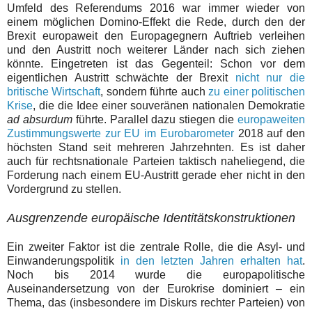
Umfeld des Referendums 2016 war immer wieder von
einem möglichen Domino-Effekt die Rede, durch den der
Brexit europaweit den Europagegnern Auftrieb verleihen
und den Austritt noch weiterer Länder nach sich ziehen
könnte. Eingetreten ist das Gegenteil: Schon vor dem
eigentlichen Austritt schwächte der Brexit
nicht nur die
britische Wirtschaft
, sondern führte auch
zu einer politischen
Krise
, die die Idee einer souveränen nationalen Demokratie
ad absurdum
führte. Parallel dazu stiegen die
europaweiten
Zustimmungswerte zur EU im Eurobarometer
2018 auf den
höchsten Stand seit mehreren Jahrzehnten. Es ist daher
auch für rechtsnationale Parteien taktisch naheliegend, die
Forderung nach einem EU-Austritt gerade eher nicht in den
Vordergrund zu stellen.
Ausgrenzende europäische Identitätskonstruktionen
Ein zweiter Faktor ist die zentrale Rolle, die die Asyl- und
Einwanderungspolitik
in den letzten Jahren erhalten hat
.
Noch bis 2014 wurde die europapolitische
Auseinandersetzung von der Eurokrise dominiert – ein
Thema, das (insbesondere im Diskurs rechter Parteien) von