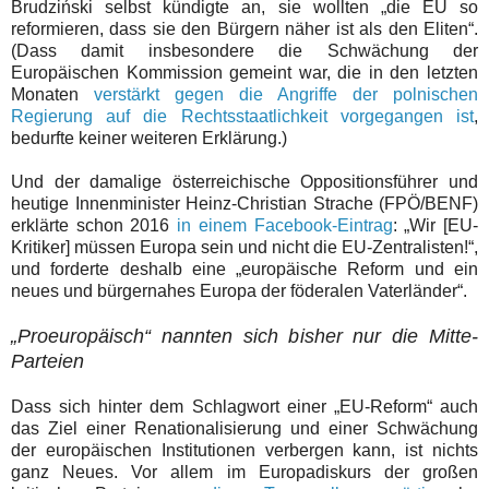
Brudziński selbst kündigte an, sie wollten „die EU so
reformieren, dass sie den Bürgern näher ist als den Eliten“.
(Dass damit insbesondere die Schwächung der
Europäischen Kommission gemeint war, die in den letzten
Monaten
verstärkt gegen die Angriffe der polnischen
Regierung auf die Rechtsstaatlichkeit vorgegangen ist
,
bedurfte keiner weiteren Erklärung.)
Und der damalige österreichische Oppositionsführer und
heutige Innenminister Heinz-Christian Strache (FPÖ/BENF)
erklärte schon 2016
in einem Facebook-Eintrag
: „Wir [EU-
Kritiker] müssen Europa sein und nicht die EU-Zentralisten!“,
und forderte deshalb eine „europäische Reform und ein
neues und bürgernahes Europa der föderalen Vaterländer“.
„Proeuropäisch“ nannten sich bisher nur die Mitte-
Parteien
Dass sich hinter dem Schlagwort einer „EU-Reform“ auch
das Ziel einer Renationalisierung und einer Schwächung
der europäischen Institutionen verbergen kann, ist nichts
ganz Neues. Vor allem im Europadiskurs der großen