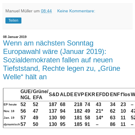
Manuel Müller
um
08:44
Keine Kommentare:
Teilen
08 Januar 2019
Wenn am nächsten Sonntag
Europawahl wäre (Januar 2019):
Sozialdemokraten fallen auf neuen
Tiefststand, Rechte legen zu, „Grüne
Welle“ hält an
GUE/
Grüne/
S&D
ALDE
EVP
EKR
EFDD
ENF
fʼlos
W
NGL
EFA
52
52
187
68
218
74
43
34
23
–
EP heute
56
47
137
94
182
49
21*
62
10
4
Nov. 18
57
49
130
90
181
58
14*
63
11
5
Jan. 19
57
50
130
95
185
91
–
86
11
–
dynamisch