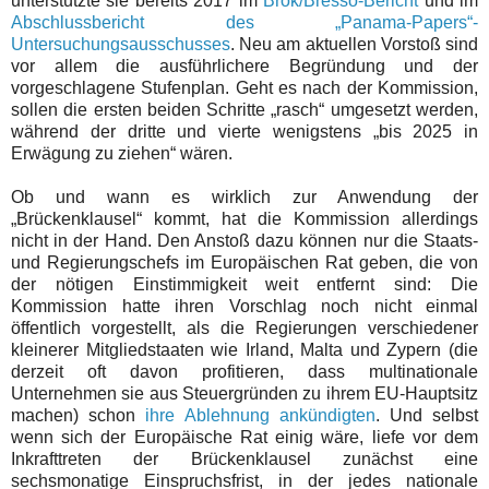
unterstützte sie bereits 2017 im
Brok/Bresso-Bericht
und im
Abschlussbericht des „Panama-Papers“-
Untersuchungsausschusses
. Neu am aktuellen Vorstoß sind
vor allem die ausführlichere Begründung und der
vorgeschlagene Stufenplan. Geht es nach der Kommission,
sollen die ersten beiden Schritte „rasch“ umgesetzt werden,
während der dritte und vierte wenigstens „bis 2025 in
Erwägung zu ziehen“ wären.
Ob und wann es wirklich zur Anwendung der
„Brückenklausel“ kommt, hat die Kommission allerdings
nicht in der Hand. Den Anstoß dazu können nur die Staats-
und Regierungschefs im Europäischen Rat geben, die von
der nötigen Einstimmigkeit weit entfernt sind: Die
Kommission hatte ihren Vorschlag noch nicht einmal
öffentlich vorgestellt, als die Regierungen verschiedener
kleinerer Mitgliedstaaten wie Irland, Malta und Zypern (die
derzeit oft davon profitieren, dass multinationale
Unternehmen sie aus Steuergründen zu ihrem EU-Hauptsitz
machen) schon
ihre Ablehnung ankündigten
. Und selbst
wenn sich der Europäische Rat einig wäre, liefe vor dem
Inkrafttreten der Brückenklausel zunächst eine
sechsmonatige Einspruchsfrist, in der jedes nationale