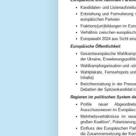
Kandidaten- und Listenaufstell
Entstehung und Formulierung
europäischen Parteien
Fraktions(um)bildungen im Eur
Verhältnis zwischen europäisch
Europawahl 2024 aus Sicht einz
Europäische Öffentlichkeit
Gesamteuropäische Wahlkampfth
der Ukraine, Erweiterungspolitik
Wahlkampforganisation und -s
Wahlplakate, Fernsehspots und
Inhalte)
Berichterstattung in der Press
Debatten der Spitzenkandidat:i
Regieren im politischen System d
Profile neuer Abgeordnete
Ausschusswesen im Europäisc
Mehrheitsverhältnisse im neu
großen Koalition“, Polarisierung,
Einfluss des Europäischen Par
die Zusammensetzung der Kom