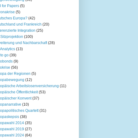
l for Papers
(5)
onakrise
(5)
utsches Europa?
(42)
tschland und Frankreich
(20)
ferenzierte Integration
(25)
Sitzprojektion
(100)
eiterung und Nachbarschaft
(28)
Analytics
(13)
to go
(39)
robonds
(9)
okrise
(56)
opa der Regionen
(5)
ropabewegung
(12)
opäische Arbeitslosenversicherung
(11)
opäische Öffentlichkeit
(53)
opäischer Konvent
(37)
opanarrative
(10)
opapolitisches Quartett
(31)
opaskepsis
(38)
ropawahl 2014
(35)
ropawahl 2019
(27)
ropawahl 2024
(64)