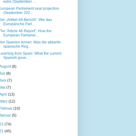
wäre (September ...
European Parliament seat projection
(September 202...
Der „Artikel-48-Bericht“: Wie das
Europäische Parl...
The “Article 48 Report”: How the
European Parliame...
Von Spanien lernen: Was die aktuelle
spanische Reg...
Learning from Spain: What the current
Spanish gove...
August
(6)
Juli
(8)
Juni
(7)
Mai
(7)
April
(13)
März
(12)
Februar
(10)
Januar
(5)
22
(74)
21
(45)