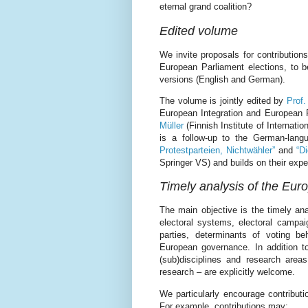
eternal grand coalition?
Edited volume
We invite proposals for contribution
European Parliament elections, to 
versions (English and German).
The volume is jointly edited by
Prof.
European Integration and European P
Müller
(Finnish Institute of Internation
is a follow-up to the German-lan
Protestparteien, Nichtwähler”
and
“D
Springer VS) and builds on their expe
Timely analysis of the Eur
The main objective is the timely ana
electoral systems, electoral campaig
parties, determinants of voting be
European governance. In addition t
(sub)disciplines and research area
research – are explicitly welcome.
We particularly encourage contributi
For example, contributions may: