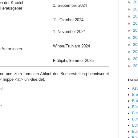
►
20
n der Kapitel
1. September 2024
 Herausgeber
►
20
►
20
11. Oktober 2024
►
20
►
20
1. November 2024
►
20
►
20
Winter/Frühjahr 2024
e Autor:innen
►
20
►
20
Frühjahr/Sommer 2025
►
20
ion und zum formalen Ablauf der Bucherstellung beantwortet
r.hoppe <at> uni-due.de).
Them
Asy
n!
Bre
Brü
n:
Bü
Bu
Bu
Bu
Bu
Bür