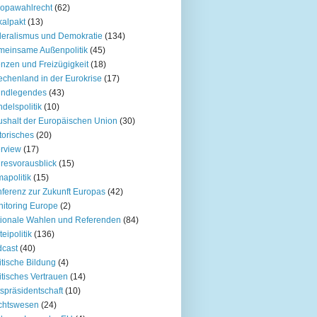
opawahlrecht
(62)
kalpakt
(13)
eralismus und Demokratie
(134)
einsame Außenpolitik
(45)
nzen und Freizügigkeit
(18)
echenland in der Eurokrise
(17)
undlegendes
(43)
delspolitik
(10)
shalt der Europäischen Union
(30)
torisches
(20)
erview
(17)
resvorausblick
(15)
mapolitik
(15)
ferenz zur Zukunft Europas
(42)
itoring Europe
(2)
ionale Wahlen und Referenden
(84)
teipolitik
(136)
cast
(40)
itische Bildung
(4)
itisches Vertrauen
(14)
spräsidentschaft
(10)
chtswesen
(24)