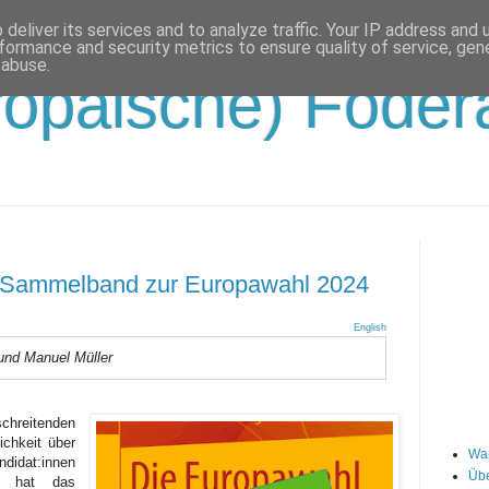
deliver its services and to analyze traffic. Your IP address and
formance and security metrics to ensure quality of service, ge
 abuse.
opäische) Födera
s: Sammelband zur Europawahl 2024
English
und Manuel Müller
chreitenden
ichkeit über
Wa
idat:innen
Übe
en hat das