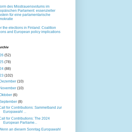
orm des Misstrauensvotums im
opäischen Parlament: essenzieller
stein für eine parlamentarische
okratie
er the elections in Finland: Coalition
ions and European policy implications
Archiv
26
(52)
25
(78)
24
(88)
23
(102)
Dezember
(10)
November
(10)
Oktober
(6)
September
(8)
Call for Contributions: Sammelband zur
Europawahl ...
Call for Contributions: The 2024
European Parliame...
Wenn an diesem Sonntag Europawahl