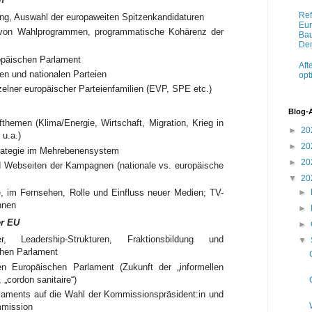
Ref
ung, Auswahl der europaweiten Spitzenkandidaturen
Eur
 von Wahlprogrammen, programmatische Kohärenz der
Bau
Dem
opäischen Parlament
Aft
en und nationalen Parteien
opt
elner europäischer Parteienfamilien (EVP, SPE etc.)
Blog-
emen (Klima/Energie, Wirtschaft, Migration, Krieg in
►
20
 u.a.)
►
20
trategie im Mehrebenensystem
►
20
 Webseiten der Kampagnen (nationale vs. europäische
▼
20
►
e, im Fernsehen, Rolle und Einfluss neuer Medien; TV-
nnen
►
er EU
►
r, Leadership-Strukturen, Fraktionsbildung und
▼
hen Parlament
en Europäischen Parlament (Zukunft der „informellen
 „cordon sanitaire“)
laments auf die Wahl der Kommissionspräsident:in und
mission