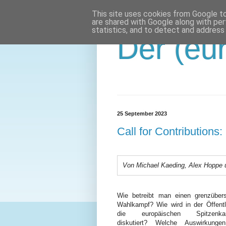
This site uses cookies from Google to 
are shared with Google along with per
statistics, and to detect and address
Der (eur
25 September 2023
Call for Contribution
Von Michael Kaeding, Alex Hoppe 
Wie betreibt man einen grenzübers
Wahlkampf? Wie wird in der Öffentl
die europäischen Spitzenkand
diskutiert? Welche Auswirkung