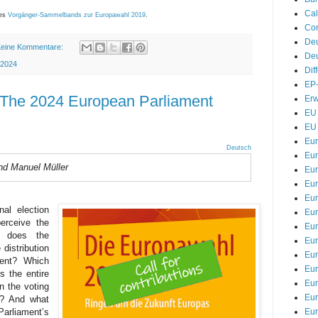
Cal
des
Vorgänger-Sammelbands zur Europawahl 2019
.
Cor
De
eine Kommentare:
Deu
 2024
Dif
EP-
s: The 2024 European Parliament
Erw
EU 
EU 
Eu
Deutsch
Eur
nd Manuel Müller
Eur
Eu
Eur
nal election
Eur
erceive the
Eur
w does the
Eur
distribution
Eur
ment? Which
Eur
s the entire
Eu
n the voting
Eu
ps? And what
Eu
arliament’s