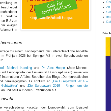
Übe
erteilung im
An 
terscheidet
chiedener
Gas
en? Welche
Imp
mten EU von
Dat
der ewigen
arlament in
Frisch
hversionen
eiträge zu einem Konzeptband, der unterschiedliche Aspekte
 im Frühjahr 2025 bei Springer VS in zwei Sprachversionen
rd.
Prof. Michael Kaeding
und
Dr. Alex Hoppe
(Jean-Monnet-
n und Europapolitik der Universität Duisburg-Essen) sowie von
f International Affairs, Betreiber des Blogs „Der (europäische)
und herausgegeben. Er schließt an
„Die Europawahl 2014 –
 Nichtwähler“
und
„Die Europawahl 2019 – Ringen um die
 an und baut auf deren Erfahrungen auf.
opawahl
yse verschiedener Facetten der Europawahl, zum Beispiel