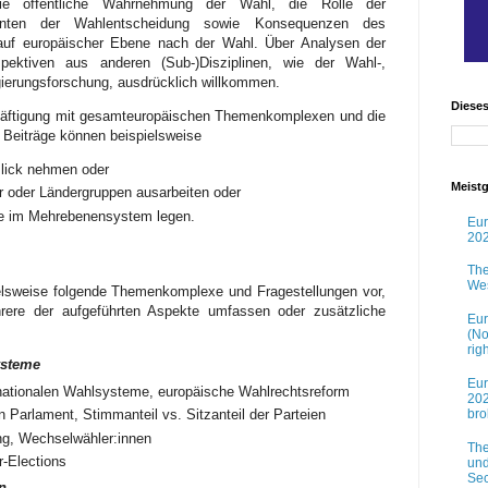
ie öffentliche Wahrnehmung der Wahl, die Rolle der
nanten der Wahlentscheidung sowie Konsequenzen des
auf europäischer Ebene nach der Wahl. Über Analysen der
pektiven aus anderen (Sub-)Disziplinen, wie der Wahl-,
ierungsforschung, ausdrücklich willkommen.
Diese
häftigung mit gesamteuropäischen Themenkomplexen und die
 Beiträge können beispielsweise
Blick nehmen oder
Meistg
r oder Ländergruppen ausarbeiten oder
 im Mehrebenensystem legen.
Eur
202
The
Wes
lsweise folgende Themenkomplexe und Fragestellungen vor,
rere der aufgeführten Aspekte umfassen oder zusätzliche
Eur
(No
rig
ysteme
Eur
 nationalen Wahlsysteme, europäische Wahlrechtsreform
202
br
 Parlament, Stimmanteil vs. Sitzanteil der Parteien
ng, Wechselwähler:innen
The
-Elections
und
Sec
n