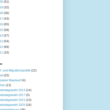
20
(51)
19
(32)
18
(36)
17
(43)
16
(65)
15
(58)
14
(57)
13
(54)
12
(69)
11
(33)
en
l- und Migrationspolitik
(22)
xit
(25)
sseler Maulwurf
(4)
cher
(13)
ndestagswahl 2013
(14)
ndestagswahl 2017
(5)
ndestagswahl 2021
(13)
ndestagswahl 2025
(16)
gerbeteiligung
(36)