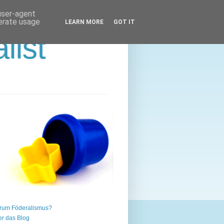
 user-agent
nerate usage
LEARN MORE
GOT IT
list
rum Föderalismus?
r das Blog