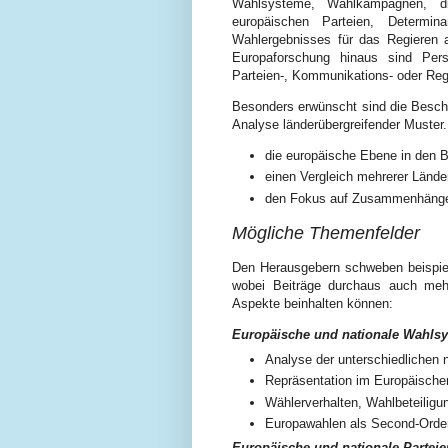
Wahlsysteme, Wahlkampagnen, d
europäischen Parteien, Determi
Wahlergebnisses für das Regieren 
Europaforschung hinaus sind Pers
Parteien-, Kommunikations- oder Reg
Besonders erwünscht sind die Besc
Analyse länderübergreifender Muster.
die europäische Ebene in den 
einen Vergleich mehrerer Lände
den Fokus auf Zusammenhänge
Mögliche Themenfelder
Den Herausgebern schweben beispie
wobei Beiträge durchaus auch meh
Aspekte beinhalten können:
Europäische und nationale Wahls
Analyse der unterschiedlichen
Repräsentation im Europäischen
Wählerverhalten, Wahlbeteiligu
Europawahlen als Second-Order
Europäische und nationale Parteie