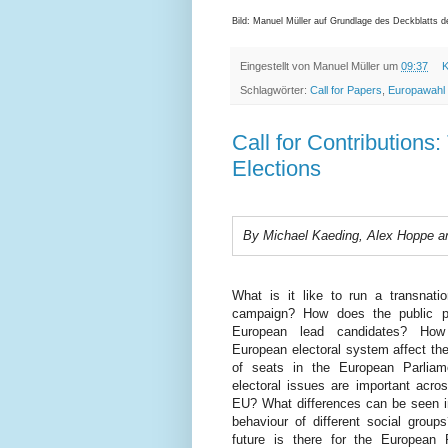
Bild: Manuel Müller auf Grundlage des Deckblatts 
Eingestellt von
Manuel Müller
um
09:37
K
Schlagwörter:
Call for Papers
,
Europawahl
Call for Contribution
Elections
By Michael Kaeding, Alex Hoppe a
What is it like to run a transnatio
campaign? How does the public p
European lead candidates? Ho
European electoral system affect the 
of seats in the European Parlia
electoral issues are important acros
EU? What differences can be seen i
behaviour of different social grou
future is there for the European P