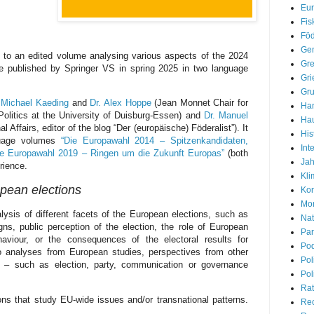
Eur
Fis
Föd
Gem
s to an edited volume analysing various aspects of the 2024
Gre
be published by Springer VS in spring 2025 in two language
Gri
Gr
 Michael Kaeding
and
Dr. Alex Hoppe
(Jean Monnet Chair for
Han
olitics at the University of Duisburg-Essen) and
Dr. Manuel
Hau
al Affairs, editor of the blog “Der (europäische) Föderalist”). It
His
guage volumes
“Die Europawahl 2014 – Spitzenkandidaten,
Int
ie Europawahl 2019 – Ringen um die Zukunft Europas”
(both
Jah
rience.
Kli
opean elections
Kon
Mon
lysis of different facets of the European elections, such as
Nat
ns, public perception of the election, the role of European
Par
haviour, or the consequences of the electoral results for
Pod
o analyses from European studies, perspectives from other
Pol
s – such as election, party, communication or governance
Pol
Rat
ons that study EU-wide issues and/or transnational patterns.
Re