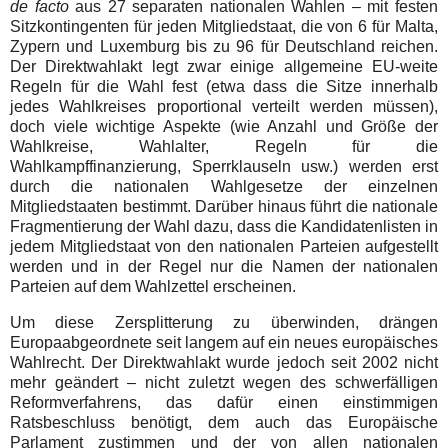
de facto
aus 27 separaten nationalen Wahlen – mit festen
Sitzkontingenten für jeden Mitgliedstaat, die von 6 für Malta,
Zypern und Luxemburg bis zu 96 für Deutschland reichen.
Der Direktwahlakt legt zwar einige allgemeine EU-weite
Regeln für die Wahl fest (etwa dass die Sitze innerhalb
jedes Wahlkreises proportional verteilt werden müssen),
doch viele wichtige Aspekte (wie Anzahl und Größe der
Wahlkreise, Wahlalter, Regeln für die
Wahlkampffinanzierung, Sperrklauseln usw.) werden erst
durch die nationalen Wahlgesetze der einzelnen
Mitgliedstaaten bestimmt. Darüber hinaus führt die nationale
Fragmentierung der Wahl dazu, dass die Kandidatenlisten in
jedem Mitgliedstaat von den nationalen Parteien aufgestellt
werden und in der Regel nur die Namen der nationalen
Parteien auf dem Wahlzettel erscheinen.
Um diese Zersplitterung zu überwinden, drängen
Europaabgeordnete seit langem auf ein neues europäisches
Wahlrecht. Der Direktwahlakt wurde jedoch seit 2002 nicht
mehr geändert – nicht zuletzt wegen des schwerfälligen
Reformverfahrens, das dafür einen einstimmigen
Ratsbeschluss benötigt, dem auch das Europäische
Parlament zustimmen und der von allen nationalen