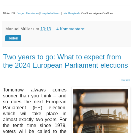
Bilder: EP:
Jorgen Henriksen
[
Unsplash-Lizenz
],
via Unsplash
; Grafiken: eigene Grafiken.
Manuel Müller
um
10:13
4 Kommentare:
Teilen
Two years to go: What to expect from
the 2024 European Parliament elections
Deutsch
Tomorrow always comes
sooner than you think – and
so does the next European
Parliament (EP) election,
which will take place in
almost exactly two years. For
the tenth time since 1979,
voters will be called to the