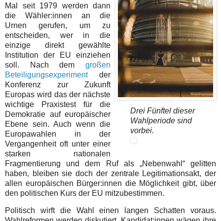
Mal seit 1979 werden dann
die Wähler:innen an die
Urnen gerufen, um zu
entscheiden, wer in die
einzige direkt gewählte
Institution der EU einziehen
soll. Nach dem
großen
Beteiligungsexperiment
der
Konferenz zur Zukunft
Europas wird das der nächste
wichtige Praxistest für die
Drei Fünftel dieser
Demokratie auf europäischer
Wahlperiode sind
Ebene sein. Auch wenn die
vorbei.
Europawahlen in der
Vergangenheit oft unter einer
starken nationalen
Fragmentierung und dem Ruf als „Nebenwahl“ gelitten
haben, bleiben sie doch der zentrale Legitimationsakt, der
allen europäischen Bürger:innen die Möglichkeit gibt, über
den politischen Kurs der EU mitzubestimmen.
Politisch wirft die Wahl einen langen Schatten voraus.
Wahlreformen werden diskutiert, Kandidat:innen wägen ihre