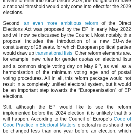
it were to enter into force before 2024, the obligation to have
a national threshold would only come into effect for the 2029
elections.
Second,
an even more ambitious reform
of the Direct
Elections Act was proposed by the EP in early May 2022
and will now be discussed by the Council. Most notably, this
proposal includes the introduction of a new EU-wide
constituency of 28 seats, for which European political parties
would draw up
transnational lists
. Other reform elements are,
for example, new rules for gender quotas on electoral lists
th
and a common single voting day on May 9
, as well as a
harmonisation of the minimum voting age and of postal
voting procedures. All in all, this reform package would not
result in a completely unified electoral system, but it would
be an important step towards the “Europeanisation” of EP
elections.
Still, although the EP would like to see the reform
implemented before the 2024 election, it is unlikely that this
will happen. According to the Council of Europe’s
Code of
Good Practice in Electoral Matters
, electoral rules should not
be changed less than one year before an election, which