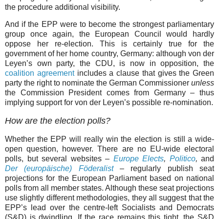
the procedure additional visibility.
And if the EPP were to become the strongest parliamentary
group once again, the European Council would hardly
oppose her re-election. This is certainly true for the
government of her home country, Germany: although von der
Leyen’s own party, the CDU, is now in opposition, the
coalition agreement
includes a clause that gives the Green
party the right to nominate the German Commissioner
unless
the Commission President comes from Germany – thus
implying support for von der Leyen’s possible re-nomination.
How are the election polls?
Whether the EPP will really win the election is still a wide-
open question, however. There are no EU-wide electoral
polls, but several websites –
Europe Elects
,
Politico
,
and
Der (europäische) Föderalist
– regularly publish seat
projections for the European Parliament based on national
polls from all member states. Although these seat projections
use slightly different methodologies, they all suggest that the
EPP’s lead over the centre-left Socialists and Democrats
(S&D) is dwindling. If the race remains this tight, the S&D