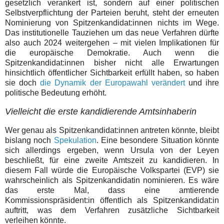
gesetzlich verankert ist, sondern auf einer politischen
Selbstverpflichtung der Parteien beruht, steht der erneuten
Nominierung von Spitzenkandidat:innen nichts im Wege.
Das institutionelle Tauziehen um das neue Verfahren dürfte
also auch 2024 weitergehen – mit vielen Implikationen für
die europäische Demokratie. Auch wenn die
Spitzenkandidat:innen bisher nicht alle Erwartungen
hinsichtlich öffentlicher Sichtbarkeit erfüllt haben, so haben
sie doch
die Dynamik der Europawahl verändert
und ihre
politische Bedeutung erhöht.
Vielleicht die erste kandidierende Amtsinhaberin
Wer genau als Spitzenkandidat:innen antreten könnte, bleibt
bislang noch
Spekulation
. Eine besondere Situation könnte
sich allerdings ergeben, wenn Ursula von der Leyen
beschließt, für eine zweite Amtszeit zu kandidieren. In
diesem Fall würde die Europäische Volkspartei (EVP) sie
wahrscheinlich als Spitzenkandidatin nominieren. Es wäre
das erste Mal, dass eine amtierende
Kommissionspräsident:in öffentlich als Spitzenkandidat:in
auftritt, was dem Verfahren zusätzliche Sichtbarkeit
verleihen könnte.