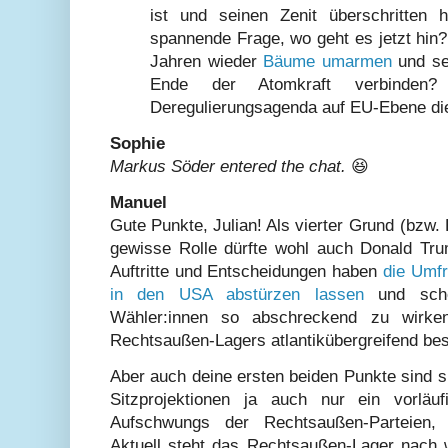
ist und seinen Zenit überschritten 
spannende Frage, wo geht es jetzt hin?
Jahren wieder
Bäume umarmen
und sei
Ende der Atomkraft verbinden?
Deregulierungsagenda auf EU-Ebene die
Sophie
Markus Söder entered the chat.
😆
Manuel
Gute Punkte, Julian! Als vierter Grund (bzw. 
gewisse Rolle dürfte wohl auch Donald Tru
Auftritte und Entscheidungen haben
die Umfr
in den USA abstürzen lassen
und sche
Wähler:innen so abschreckend zu wirk
Rechtsaußen-Lagers atlantikübergreifend be
Aber auch deine ersten beiden Punkte sind si
Sitzprojektionen ja auch nur ein vorläu
Aufschwungs der Rechtsaußen-Parteien,
Aktuell steht das Rechtsaußen-Lager nach w