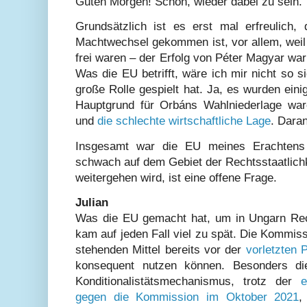
Guten Morgen! Schön, wieder dabei zu sein.
Grundsätzlich ist es erst mal erfreulich
Machtwechsel gekommen ist, vor allem, weil 
frei waren – der Erfolg von Péter Magyar war
Was die EU betrifft, wäre ich mir nicht so si
große Rolle gespielt hat. Ja, es wurden eini
Hauptgrund für Orbáns Wahlniederlage wa
und
die schlechte wirtschaftliche Lage
. Dara
Insgesamt war die EU meines Erachtens 
schwach auf dem Gebiet der Rechtsstaatlichk
weitergehen wird, ist eine offene Frage.
Julian
Was die EU gemacht hat, um in Ungarn Rech
kam auf jeden Fall viel zu spät. Die Kommissi
stehenden Mittel bereits vor der
vorletzten 
konsequent nutzen können. Besonders d
Konditionalistätsmechanismus, trotz der
gegen die Kommission im Oktober 2021
,