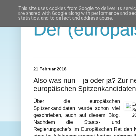
This site uses cookies from Google to deliver its servi
are shared with Google along with performance and secu
statistics, and to detect and address abuse.
Der (europäi
21 Februar 2018
Also was nun – ja oder ja? Zur 
europäischen Spitzenkandidaten
Über die europäischen
E
Spitzenkandidaten wurde schon viel
S
geschrieben, auch auf diesem Blog.
20
Nachdem die Staats- und
Regierungschefs im Europäischen Rat den 