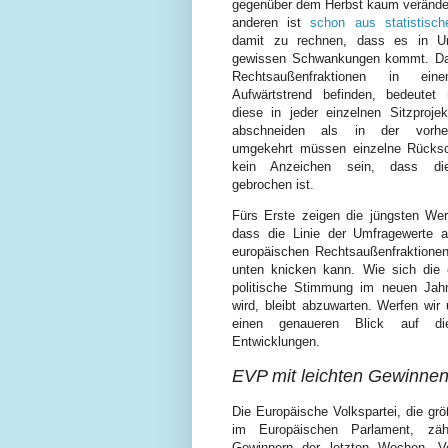
gegenüber dem Herbst kaum verände
anderen ist
schon aus statistisc
damit zu rechnen, dass es in U
gewissen Schwankungen kommt. Da
Rechtsaußenfraktionen in ein
Aufwärtstrend befinden, bedeutet 
diese in jeder einzelnen Sitzprojek
abschneiden als in der vorhe
umgekehrt müssen einzelne Rücks
kein Anzeichen sein, dass di
gebrochen ist.
Fürs Erste zeigen die jüngsten Wer
dass die Linie der Umfragewerte a
europäischen Rechtsaußenfraktione
unten knicken kann. Wie sich die 
politische Stimmung im neuen Jahr
wird, bleibt abzuwarten. Werfen wir
einen genaueren Blick auf di
Entwicklungen.
EVP mit leichten Gewinne
Die Europäische Volkspartei, die grö
im Europäischen Parlament, zä
Gewinnern der letzten Wochen. V