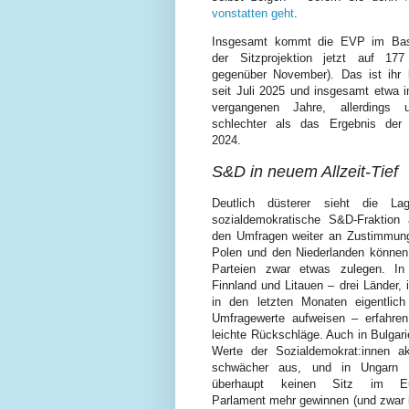
vonstatten geht
.
Insgesamt kommt die EVP im Basi
der Sitzprojektion jetzt auf 17
gegenüber November). Das ist ihr 
seit Juli 2025 und insgesamt etwa i
vergangenen Jahre, allerdings 
schlechter als das Ergebnis der
2024.
S&D in neuem Allzeit-Tief
Deutlich düsterer sieht die La
sozialdemokratische S&D-Fraktion 
den Umfragen weiter an Zustimmung 
Polen und den Niederlanden können 
Parteien zwar etwas zulegen. In
Finnland und Litauen – drei Länder, 
in den letzten Monaten eigentlich
Umfragewerte aufweisen – erfahren
leichte Rückschläge. Auch in Bulgarie
Werte der Sozialdemokrat:innen ak
schwächer aus, und in Ungarn 
überhaupt keinen Sitz im Eur
Parlament mehr gewinnen (und zwar 