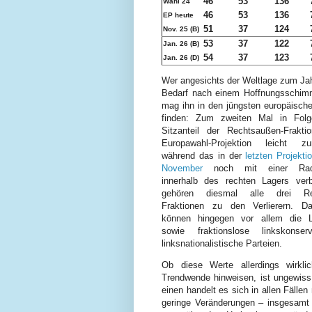
46
53
136
Wahl 24
46
53
136
EP heute
51
37
124
Nov. 25 (B)
53
37
122
Jan. 26 (B)
54
37
123
Jan. 26 (D)
Wer angesichts der Weltlage zum Ja
Bedarf nach einem Hoffnungsschimm
mag ihn in den jüngsten europäisch
finden: Zum zweiten Mal in Folg
Sitzanteil der Rechtsaußen-Frakti
Europawahl-Projektion leicht z
während das in der
letzten Projekti
November
noch mit einer Radik
innerhalb des rechten Lagers ver
gehören diesmal alle drei Re
Fraktionen zu den Verlierern. D
können hingegen vor allem die Li
sowie fraktionslose linkskonser
linksnationalistische Parteien.
Ob diese Werte allerdings wirkli
Trendwende hinweisen, ist ungewis
einen handelt es sich in allen Fällen
geringe Veränderungen – insgesamt 