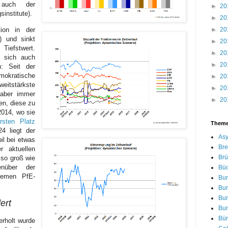
 auch der
►
20
institute).
►
20
tion in der
►
20
) und sinkt
►
20
 Tiefstwert.
►
20
t sich auch
►
20
n: Seit der
mokratische
►
20
eitstärkste
►
20
 aber immer
►
20
en, diese zu
2014, wo sie
sten Platz
Them
4 liegt der
Asy
il bei etwas
Bre
 aktuellen
Brü
 so groß wie
nüber der
Bü
tremen PfE-
Bu
Bu
Bu
ert
Bu
Bür
rholt wurde