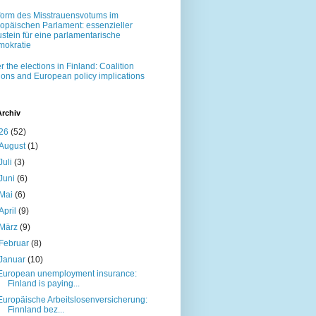
orm des Misstrauensvotums im
opäischen Parlament: essenzieller
stein für eine parlamentarische
okratie
er the elections in Finland: Coalition
ions and European policy implications
Archiv
26
(52)
August
(1)
Juli
(3)
Juni
(6)
Mai
(6)
April
(9)
März
(9)
Februar
(8)
Januar
(10)
European unemployment insurance:
Finland is paying...
Europäische Arbeitslosenversicherung:
Finnland bez...