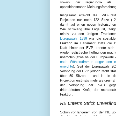
sowohl der regierungs- als
oppositionsnahen Meinungsforschungs
Insgesamt erreicht die S&D-Frak
Projektion nur noch 122 Sitze (–⁠2
damit auf einen neuen historischen
Wie schwierig ihre Lage ist, zeig
relativ zu den übrigen Fraktione
Europawahl 1999
war die sozialde
Fraktion im Parlament stets die zw
Kraft hinter der EVP, konnte sich
wieder realistische Hoffnungen mach
überholen (etwa bei der Europawahl 
nach Wählerstimmen sogar den er
erreichte
). Seit der Europawahl 202
Vorsprung der EVP jedoch recht stab
über 50 Sitzen – und ist in der
Projektion erstmals mehr als dreimal
der Vorsprung der S&D gege
drittstärksten Kraft, der rechtsex
Fraktion.
RE unterm Strich unveränd
Schon vor längerem von der PfE übe