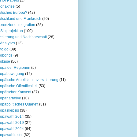
l for Papers
(5)
onakrise
(5)
utsches Europa?
(42)
tschland und Frankreich
(20)
ferenzierte Integration
(25)
Sitzprojektion
(100)
eiterung und Nachbarschaft
(28)
Analytics
(13)
to go
(39)
robonds
(9)
okrise
(56)
opa der Regionen
(5)
ropabewegung
(12)
opäische Arbeitslosenversicherung
(11)
opäische Öffentlichkeit
(53)
opäischer Konvent
(37)
opanarrative
(10)
opapolitisches Quartett
(31)
opaskepsis
(38)
ropawahl 2014
(35)
ropawahl 2019
(27)
ropawahl 2024
(64)
opawahlrecht
(62)