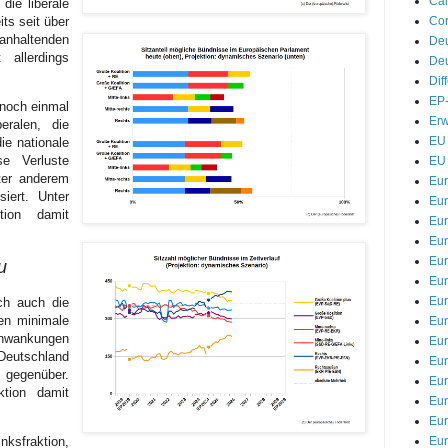
Cal
 die liberale
Cor
its seit über
haltenden
De
 allerdings
Deu
Dif
EP-
 noch einmal
Erw
eralen, die
EU 
die nationale
se Verluste
EU 
ter anderem
Eu
iert. Unter
Eur
tion damit
Eur
Eu
Eur
u
Eur
Eur
ich auch die
en minimale
Eur
wankungen
Eur
eutschland
Eur
 gegenüber.
Eu
ktion damit
Eu
Eu
Eur
ksfraktion,