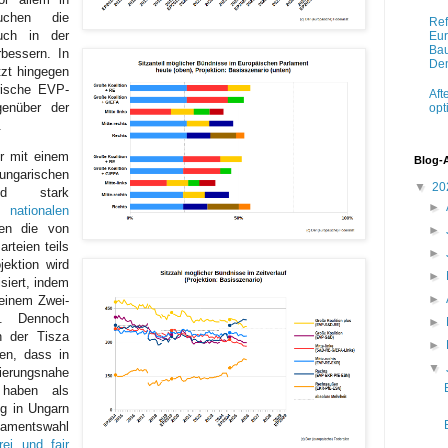
uchen die
Ref
uch in der
Eur
Bau
rbessern. In
Dem
tzt hingegen
rische EVP-
Aft
genüber der
opt
.
ur mit einem
Blog-
ngarischen
▼
20
sind stark
►
er
nationalen
en die von
►
rteien teils
►
ektion wird
►
isiert, indem
►
 einem Zwei-
d. Dennoch
►
n der Tisza
►
en, dass in
▼
erungsnahe
t haben als
g in Ungarn
rlamentswahl
frei und fair