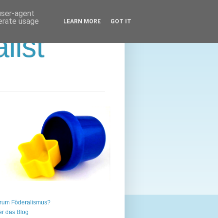
 user-agent
nerate usage
LEARN MORE
GOT IT
list
rum Föderalismus?
r das Blog