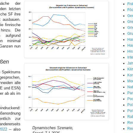
wäche der
Fis
 den letzten
Föd
sche SF ihre
Gem
ft ausbauen.
Gre
e finnische
Gri
 hinzu. Die
Gr
n aufgrund
Han
en minimal
Hau
m Ganzen nun
His
Int
ußen
Jah
Kli
en Spektrums
Kon
gesprochen,
Mon
hneiden alle
Nat
fE und ESN)
Par
er ab als im
Pod
Pol
eindruckend:
Pol
enordnung
Rat
ntlich zur
Re
ndererseits
Dynamisches Szenario,
Red
2022
– also