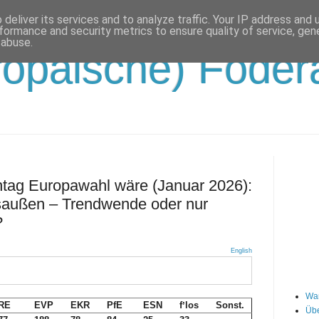
deliver its services and to analyze traffic. Your IP address and
formance and security metrics to ensure quality of service, ge
 abuse.
opäische) Födera
ag Europawahl wäre (Januar 2026):
saußen – Trendwende oder nur
?
English
Wa
RE
EVP
EKR
PfE
ESN
fʼlos
Sonst.
Übe