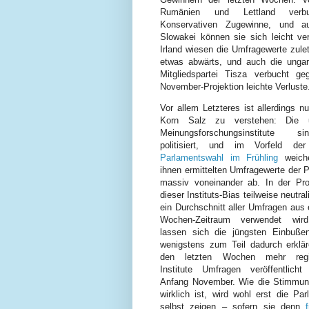
Rumänien und Lettland verb
Konservativen Zugewinne, und a
Slowakei können sie sich leicht ve
Irland wiesen die Umfragewerte zule
etwas abwärts, und auch die unga
Mitgliedspartei Tisza verbucht ge
November-Projektion leichte Verluste
Vor allem Letzteres ist allerdings n
Korn Salz zu verstehen: Die u
Meinungsforschungsinstitute 
politisiert, und im Vorfeld d
Parlamentswahl im Frühling
weich
ihnen ermittelten Umfragewerte der Pa
massiv voneinander ab. In der Proj
dieser Instituts-Bias teilweise neutral
ein Durchschnitt aller Umfragen aus
Wochen-Zeitraum verwendet wir
lassen sich die jüngsten Einbuße
wenigstens zum Teil dadurch erklär
den letzten Wochen mehr regi
Institute Umfragen veröffentlich
Anfang November. Wie die Stimmun
wirklich ist, wird wohl erst die Pa
selbst zeigen – sofern sie denn