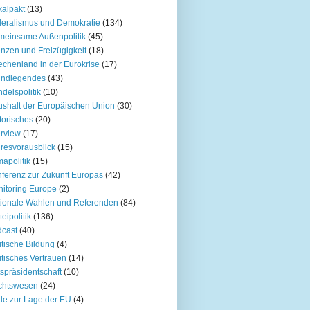
kalpakt
(13)
eralismus und Demokratie
(134)
einsame Außenpolitik
(45)
nzen und Freizügigkeit
(18)
echenland in der Eurokrise
(17)
undlegendes
(43)
delspolitik
(10)
shalt der Europäischen Union
(30)
torisches
(20)
erview
(17)
resvorausblick
(15)
mapolitik
(15)
ferenz zur Zukunft Europas
(42)
itoring Europe
(2)
ionale Wahlen und Referenden
(84)
teipolitik
(136)
cast
(40)
itische Bildung
(4)
itisches Vertrauen
(14)
spräsidentschaft
(10)
chtswesen
(24)
e zur Lage der EU
(4)