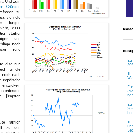
rt. Und zum
hen Gründen
mfragen zu
ss sich die
em langen
nicht, dass
Diese
tion stärker
rigen; und
chläge noch
eser Trend
Meistg
Eur
te also nur,
202
uch für die
The
n noch nach
Wes
europäische
 entwickeln
Eur
 unterdessen
(No
rig
e jüngsten
Eur
202
n
br
ßte Fraktion
The
und
hlt zu den
Sec
or allem in