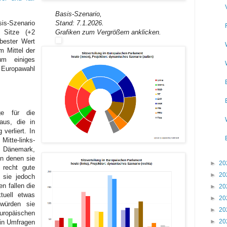
Basis-Szenario,
s-Szenario
Stand: 7.1.2026.
7 Sitze (+2
Grafiken zum Vergrößern anklicken.
bester Wert
m Mittel der
um einiges
 Europawahl
ge für die
aus, die in
verliert. In
Mitte-links-
 Dänemark,
in denen sie
►
20
 recht gute
►
20
 sie jedoch
n fallen die
►
20
tuell etwas
►
20
würden sie
►
20
opäischen
►
20
in Umfragen