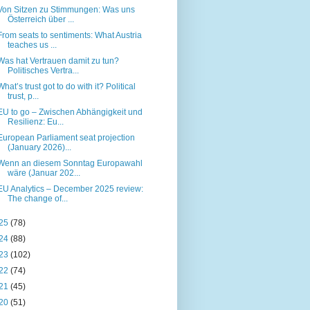
Von Sitzen zu Stimmungen: Was uns
Österreich über ...
From seats to sentiments: What Austria
teaches us ...
Was hat Vertrauen damit zu tun?
Politisches Vertra...
What’s trust got to do with it? Political
trust, p...
EU to go – Zwischen Abhängigkeit und
Resilienz: Eu...
European Parliament seat projection
(January 2026)...
Wenn an diesem Sonntag Europawahl
wäre (Januar 202...
EU Analytics – December 2025 review:
The change of...
25
(78)
24
(88)
23
(102)
22
(74)
21
(45)
20
(51)