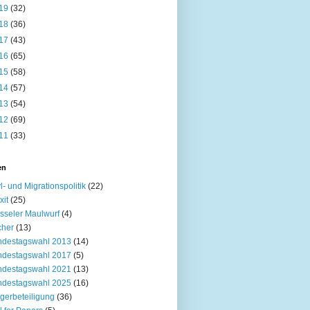
19
(32)
18
(36)
17
(43)
16
(65)
15
(58)
14
(57)
13
(54)
12
(69)
11
(33)
en
l- und Migrationspolitik
(22)
xit
(25)
sseler Maulwurf
(4)
cher
(13)
ndestagswahl 2013
(14)
ndestagswahl 2017
(5)
ndestagswahl 2021
(13)
ndestagswahl 2025
(16)
gerbeteiligung
(36)