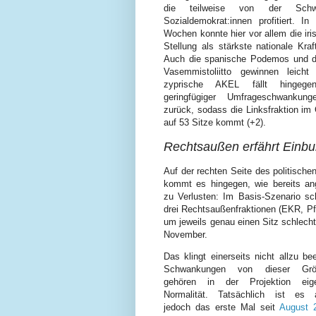
die teilweise von der Sch
Sozialdemokrat:innen profitiert. In
Wochen konnte hier vor allem die iri
Stellung als stärkste nationale Kra
Auch die spanische Podemos und di
Vasemmistoliitto gewinnen leicht
zyprische AKEL fällt hingege
geringfügiger Umfrageschwankung
zurück, sodass die Linksfraktion i
auf 53 Sitze kommt (+2).
Rechtsaußen erfährt Einb
Auf der rechten Seite des politisch
kommt es hingegen, wie bereits an
zu Verlusten: Im Basis-Szenario sc
drei Rechtsaußenfraktionen (EKR, P
um jeweils genau einen Sitz schlecht
November.
Das klingt einerseits nicht allzu be
Schwankungen von dieser Größ
gehören in der Projektion eige
Normalität. Tatsächlich ist es a
jedoch das erste Mal seit
August 