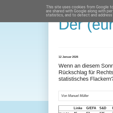
This site uses cookies from Google to 
are shared with Google along with per
statistics, and to detect and address
Der (eur
12 Januar 2026
Wenn an diesem Sonnt
Rückschlag für Recht
statistisches Flackern
Von Manuel Müller
Linke
G/EFA
S&D