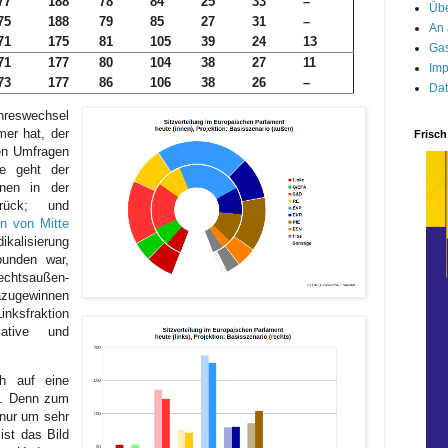
77
188
78
84
25
33
–
Übe
75
188
79
85
27
31
–
An 
71
175
81
105
39
24
13
Gas
71
177
80
104
38
27
11
Imp
73
177
86
106
38
26
–
Dat
hreswechsel
er hat, der
Frisch
en Umfragen
e geht der
onen in der
urück; und
on von Mitte
alisierung
bunden war,
chtsaußen-
azugewinnen
nksfraktion
vative und
ch auf eine
s. Denn zum
 nur um sehr
ist das Bild