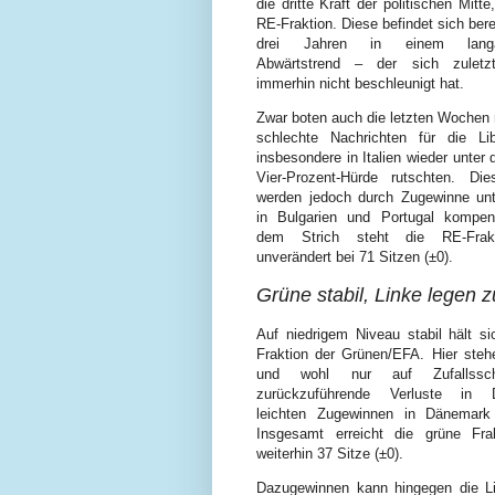
die dritte Kraft der politischen Mitte,
RE-Fraktion. Diese befindet sich bere
drei Jahren in einem langan
Abwärtstrend – der sich zuletzt
immerhin nicht beschleunigt hat.
Zwar boten auch die letzten Wochen
schlechte Nachrichten für die Lib
insbesondere in Italien wieder unter 
Vier-Prozent-Hürde rutschten. Die
werden jedoch durch Zugewinne un
in Bulgarien und Portugal kompens
dem Strich steht die RE-Frak
unverändert bei 71 Sitzen (±⁠0).
Grüne stabil, Linke legen z
Auf niedrigem Niveau stabil hält s
Fraktion der Grünen/EFA. Hier steh
und wohl nur auf Zufallssch
zurückzuführende Verluste in D
leichten Zugewinnen in Dänemark
Insgesamt erreicht die grüne Fra
weiterhin 37 Sitze (±⁠0).
Dazugewinnen kann hingegen die Lin