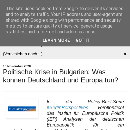
This site uses cookies from Google to deliver its services
Der (europäische)
and to analyze traffic. Your IP address and user-agent are
shared with Google along with performance and security
Föderalist
metrics to ensure quality of service, generate usage
statistics, and to detect and address abuse.
LEARN MORE
GOT IT
▼
▼
13 November 2020
Politische Krise in Bulgarien: Was
können Deutschland und Europa tun?
In der Policy-Brief-Serie
#BerlinPerspectives
veröffentlicht
das Institut für Europäische Politik
(IEP) Analysen der deutschen
Europapolitik für ein