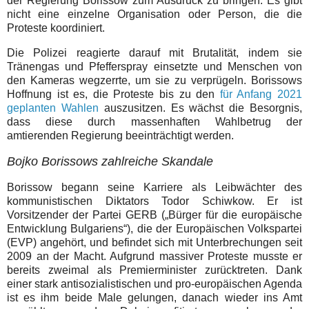
der Regierung Borissow zum Ausdruck zu bringen. Es gibt
nicht eine einzelne Organisation oder Person, die die
Proteste koordiniert.
Die Polizei reagierte darauf mit Brutalität, indem sie
Tränengas und Pfefferspray einsetzte und Menschen von
den Kameras wegzerrte, um sie zu verprügeln. Borissows
Hoffnung ist es, die Proteste bis zu den
für Anfang 2021
geplanten Wahlen
auszusitzen. Es wächst die Besorgnis,
dass diese durch massenhaften Wahlbetrug der
amtierenden Regierung beeinträchtigt werden.
Bojko Borissows zahlreiche Skandale
Borissow begann seine Karriere als Leibwächter des
kommunistischen Diktators Todor Schiwkow. Er ist
Vorsitzender der Partei GERB („Bürger für die europäische
Entwicklung Bulgariens“), die der Europäischen Volkspartei
(EVP) angehört, und befindet sich mit Unterbrechungen seit
2009 an der Macht. Aufgrund massiver Proteste musste er
bereits zweimal als Premierminister zurücktreten. Dank
einer stark antisozialistischen und pro-europäischen Agenda
ist es ihm beide Male gelungen, danach wieder ins Amt