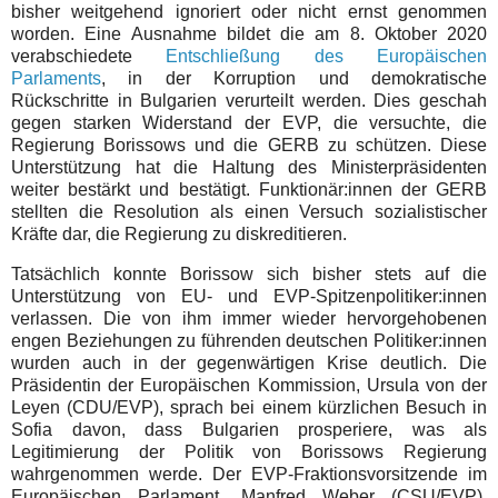
bisher weitgehend ignoriert oder nicht ernst genommen
worden. Eine Ausnahme bildet die am 8. Oktober 2020
verabschiedete
Entschließung des Europäischen
Parlaments
, in der Korruption und demokratische
Rückschritte in Bulgarien verurteilt werden. Dies geschah
gegen starken Widerstand der EVP, die versuchte, die
Regierung Borissows und die GERB zu schützen. Diese
Unterstützung hat die Haltung des Ministerpräsidenten
weiter bestärkt und bestätigt. Funktionär:innen der GERB
stellten die Resolution als einen Versuch sozialistischer
Kräfte dar, die Regierung zu diskreditieren.
Tatsächlich konnte Borissow sich bisher stets auf die
Unterstützung von EU- und EVP-Spitzenpolitiker:innen
verlassen. Die von ihm immer wieder hervorgehobenen
engen Beziehungen zu führenden deutschen Politiker:innen
wurden auch in der gegenwärtigen Krise deutlich. Die
Präsidentin der Europäischen Kommission, Ursula von der
Leyen (CDU/EVP), sprach bei einem kürzlichen Besuch in
Sofia davon, dass Bulgarien prosperiere, was als
Legitimierung der Politik von Borissows Regierung
wahrgenommen werde. Der EVP-Fraktionsvorsitzende im
Europäischen Parlament, Manfred Weber (CSU/EVP),