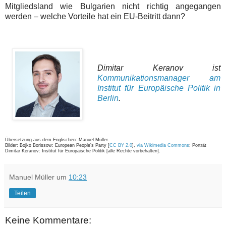
Mitgliedsland wie Bulgarien nicht richtig angegangen
werden – welche Vorteile hat ein EU-Beitritt dann?
Dimitar Keranov ist
Kommunikationsmanager am
Institut für Europäische Politik in
Berlin
.
Übersetzung aus dem Englischen: Manuel Müller.
Bilder: Bojko Borissow: European People's Party [
CC BY 2.0
],
via Wikimedia Commons
; Porträt
Dimitar Keranov: Institut für Europäische Politik [alle Rechte vorbehalten].
Manuel Müller
um
10:23
Teilen
Keine Kommentare: