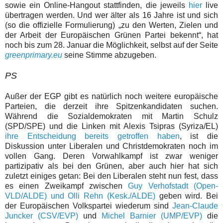
sowie ein Online-Hangout stattfinden, die jeweils
hier
live
übertragen werden. Und wer älter als 16 Jahre ist und sich
(so die offizielle Formulierung) „zu den Werten, Zielen und
der Arbeit der Europäischen Grünen Partei bekennt“, hat
noch bis zum 28. Januar die Möglichkeit, selbst auf der Seite
greenprimary.eu
seine Stimme abzugeben.
PS
Außer der EGP gibt es natürlich noch weitere europäische
Parteien, die derzeit ihre Spitzenkandidaten suchen.
Während die Sozialdemokraten mit Martin Schulz
(SPD/SPE) und die Linken mit Alexis Tsipras (Syriza/EL)
ihre Entscheidung bereits getroffen haben
, ist die
Diskussion unter Liberalen und Christdemokraten noch im
vollen Gang. Deren Vorwahlkampf ist zwar weniger
partizipativ als bei den Grünen, aber auch hier hat sich
zuletzt einiges getan: Bei den Liberalen steht nun fest, dass
es einen Zweikampf zwischen
Guy Verhofstadt (Open-
VLD/ALDE) und Olli Rehn (Kesk./ALDE)
geben wird. Bei
der Europäischen Volkspartei wiederum sind
Jean-Claude
Juncker (CSV/EVP)
und
Michel Barnier (UMP/EVP)
die