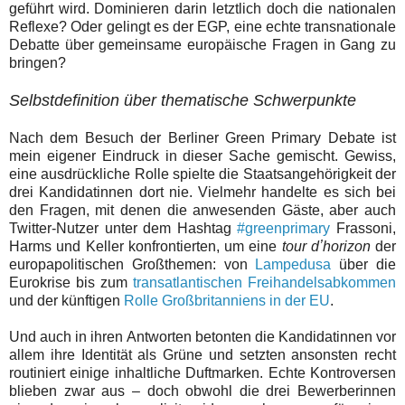
geführt wird. Dominieren darin letztlich doch die nationalen
Reflexe? Oder gelingt es der EGP, eine echte transnationale
Debatte über gemeinsame europäische Fragen in Gang zu
bringen?
Selbstdefinition über thematische Schwerpunkte
Nach dem Besuch der Berliner Green Primary Debate ist
mein eigener Eindruck in dieser Sache gemischt. Gewiss,
eine ausdrückliche Rolle spielte die Staatsangehörigkeit der
drei Kandidatinnen dort nie. Vielmehr handelte es sich bei
den Fragen, mit denen die anwesenden Gäste, aber auch
Twitter-Nutzer unter dem Hashtag
#greenprimary
Frassoni,
Harms und Keller konfrontierten, um eine
tour dʼhorizon
der
europapolitischen Großthemen: von
Lampedusa
über die
Eurokrise bis zum
transatlantischen Freihandelsabkommen
und der künftigen
Rolle Großbritanniens in der EU
.
Und auch in ihren Antworten betonten die Kandidatinnen vor
allem ihre Identität als Grüne und setzten ansonsten recht
routiniert einige inhaltliche Duftmarken. Echte Kontroversen
blieben zwar aus – doch obwohl die drei Bewerberinnen