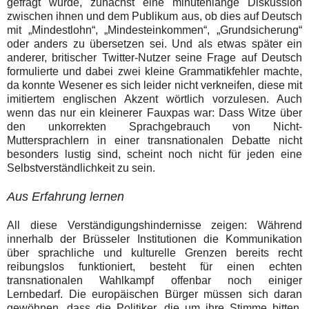
gefragt wurde, zunächst eine minutenlange Diskussion
zwischen ihnen und dem Publikum aus, ob dies auf Deutsch
mit „Mindestlohn“, „Mindesteinkommen“, „Grundsicherung“
oder anders zu übersetzen sei. Und als etwas später ein
anderer, britischer Twitter-Nutzer seine Frage auf Deutsch
formulierte und dabei zwei kleine Grammatikfehler machte,
da konnte Wesener es sich leider nicht verkneifen, diese mit
imitiertem englischen Akzent wörtlich vorzulesen. Auch
wenn das nur ein kleinerer Fauxpas war: Dass Witze über
den unkorrekten Sprachgebrauch von Nicht-
Muttersprachlern in einer transnationalen Debatte nicht
besonders lustig sind, scheint noch nicht für jeden eine
Selbstverständlichkeit zu sein.
Aus Erfahrung lernen
All diese Verständigungshindernisse zeigen: Während
innerhalb der Brüsseler Institutionen die Kommunikation
über sprachliche und kulturelle Grenzen bereits recht
reibungslos funktioniert, besteht für einen echten
transnationalen Wahlkampf offenbar noch einiger
Lernbedarf. Die europäischen Bürger müssen sich daran
gewöhnen, dass die Politiker, die um ihre Stimme bitten,