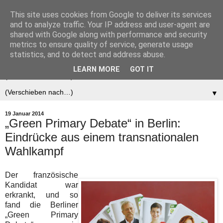
This site uses cookies from Google to deliver its services
Der (europäische)
and to analyze traffic. Your IP address and user-agent are
shared with Google along with performance and security
Föderalist
metrics to ensure quality of service, generate usage
statistics, and to detect and address abuse.
LEARN MORE
GOT IT
▼
▼
19 Januar 2014
„Green Primary Debate“ in Berlin:
Eindrücke aus einem transnationalen
Wahlkampf
Der französische
Kandidat war
erkrankt, und so
fand die Berliner
„Green Primary