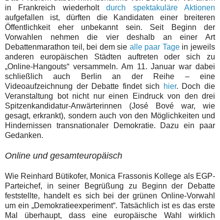
in Frankreich wiederholt
durch spektakuläre Aktionen
aufgefallen ist, dürften die Kandidaten einer breiteren
Öffentlichkeit eher unbekannt sein. Seit Beginn der
Vorwahlen nehmen die vier deshalb an einer Art
Debattenmarathon teil, bei dem sie
alle paar Tage
in jeweils
anderen europäischen Städten auftreten oder sich zu
„Online-Hangouts“ versammeln. Am 11. Januar war dabei
schließlich auch Berlin an der Reihe – eine
Videoaufzeichnung der Debatte findet sich
hier
. Doch die
Veranstaltung bot nicht nur einen Eindruck von den drei
Spitzenkandidatur-Anwärterinnen (José Bové war, wie
gesagt, erkrankt), sondern auch von den Möglichkeiten und
Hindernissen transnationaler Demokratie. Dazu ein paar
Gedanken.
Online und gesamteuropäisch
Wie Reinhard Bütikofer, Monica Frassonis Kollege als EGP-
Parteichef, in seiner Begrüßung zu Beginn der Debatte
feststellte, handelt es sich bei der grünen Online-Vorwahl
um ein „Demokratieexperiment“. Tatsächlich ist es das erste
Mal überhaupt, dass eine europäische Wahl wirklich