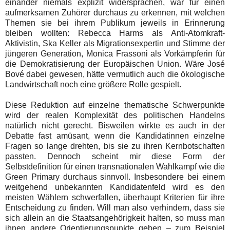
einander niemals explizit widersprachen, war für einen
aufmerksamen Zuhörer durchaus zu erkennen, mit welchen
Themen sie bei ihrem Publikum jeweils in Erinnerung
bleiben wollten: Rebecca Harms als Anti-Atomkraft-
Aktivistin, Ska Keller als Migrationsexpertin und Stimme der
jüngeren Generation, Monica Frassoni als Vorkämpferin für
die Demokratisierung der Europäischen Union. Wäre José
Bové dabei gewesen, hätte vermutlich auch die ökologische
Landwirtschaft noch eine größere Rolle gespielt.
Diese Reduktion auf einzelne thematische Schwerpunkte
wird der realen Komplexität des politischen Handelns
natürlich nicht gerecht. Bisweilen wirkte es auch in der
Debatte fast amüsant, wenn die Kandidatinnen einzelne
Fragen so lange drehten, bis sie zu ihren Kernbotschaften
passten. Dennoch scheint mir diese Form der
Selbstdefinition für einen transnationalen Wahlkampf wie die
Green Primary durchaus sinnvoll. Insbesondere bei einem
weitgehend unbekannten Kandidatenfeld wird es den
meisten Wählern schwerfallen, überhaupt Kriterien für ihre
Entscheidung zu finden. Will man also verhindern, dass sie
sich allein an die Staatsangehörigkeit halten, so muss man
ihnen andere Orientierungspunkte geben – zum Beispiel