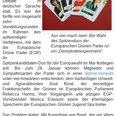
Debate“ in
deutscher Sprache
statt. Es war die
fünfte von insgesamt
zehn
Vorstellungsrunden
im Rahmen des
Aus vier mach zwei: Die Wahl
aufwendigen
des Spitzenduos der
Verfahrens, mit dem
Europäischen Grünen Partei ist
die Europäische
ein „Demokratieexperiment“.
Grüne Partei (EGP)
ihr
Spitzenkandidaten-Duo für die Europawahl im Mai festlegen
will. Bis zum 28. Januar können Mitglieder und
Sympathisanten der Partei sich in einer
Online-Vorwahl
unter vier Anwärtern entscheiden: dem bärbeißigen Umwelt-
und Agraraktivisten José Bové, der derzeitigen
Fraktionschefin der Grünen im Europäischen Parlament
Rebecca Harms, ihrer Vorgängerin und jetzigen EGP-
Vorsitzenden Monica Frassoni sowie der ehemaligen
Sprecherin der Europäischen Grünen Jugend Ska Keller.
Das Problem dabei: Mit Ausnahme von Bové, der vor allem