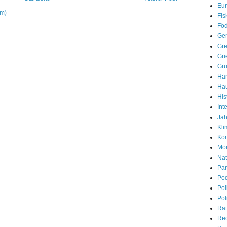
Eur
om)
Fis
Föd
Gem
Gre
Gri
Gr
Han
Hau
His
Int
Jah
Kli
Kon
Mon
Nat
Par
Pod
Pol
Pol
Rat
Re