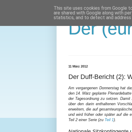
This site uses cookies from Google to 
are shared with Google along with per
statistics, and to detect and address
Der (eur
11 März 2012
Der Duff-Bericht (2): 
Am vergangenen Donnerstag hat das
den 14. März geplante Plenardebatte
der Tagesordnung zu setzen. Damit is
über den darin enthaltenen Vorsch
erweitern, die auf gesamteuropäische
und wird früher oder später auf die
Teil 2 einer Serie (zu
Teil 1
).
Nationale Sitzkontingente 