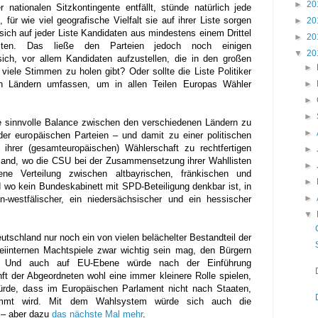
►
20
nationalen Sitzkontingente entfällt, stünde natürlich jede
 für wie viel geografische Vielfalt sie auf ihrer Liste sorgen
►
20
s sich auf jeder Liste Kandidaten aus mindestens einem Drittel
►
20
ssten. Das ließe den Parteien jedoch noch einigen
▼
20
ich, vor allem Kandidaten aufzustellen, die in den großen
►
viele Stimmen zu holen gibt? Oder sollte die Liste Politiker
►
en Ländern umfassen, um in allen Teilen Europas Wähler
►
►
ne sinnvolle Balance zwischen den verschiedenen Ländern zu
►
der europäischen Parteien – und damit zu einer politischen
 ihrer (gesamteuropäischen) Wählerschaft zu rechtfertigen
►
land, wo die CSU bei der Zusammensetzung ihrer Wahllisten
►
ne Verteilung zwischen altbayrischen, fränkischen und
►
wo kein Bundeskabinett mit SPD-Beteiligung denkbar ist, in
►
-westfälischer, ein niedersächsischer und ein hessischer
▼
utschland nur noch ein von vielen belächelter Bestandteil der
rteiinternen Machtspiele zwar wichtig sein mag, den Bürgern
st. Und auch auf EU-Ebene würde nach der Einführung
nft der Abgeordneten wohl eine immer kleinere Rolle spielen,
rde, dass im Europäischen Parlament nicht nach Staaten,
timmt wird. Mit dem Wahlsystem würde sich auch die
 – aber dazu
das nächste Mal mehr
.