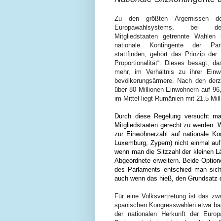
Zu den größten Ärgernissen de
Europawahlsystems, bei 
Mitgliedstaaten getrennte Wahlen 
nationale Kontingente der Parl
stattfinden, gehört das Prinzip der
Proportionalität“. Dieses besagt, 
mehr, im Verhältnis zu ihrer Einw
bevölkerungsärmere. Nach den der
über 80 Millionen Einwohnern auf 96
im Mittel liegt Rumänien mit 21,5 Mi
Durch diese Regelung versucht m
Mitgliedstaaten gerecht zu werden. 
zur Einwohnerzahl auf nationale Kon
Luxemburg, Zypern)
nicht einmal au
wenn man die Sitzzahl der kleinen L
Abgeordnete erweitern. Beide Optione
des Parlaments entschied man sich 
auch wenn das hieß, den Grundsatz d
Für eine Volksvertretung ist das z
spanischen Kongresswahlen etwa bas
der nationalen Herkunft der Euro