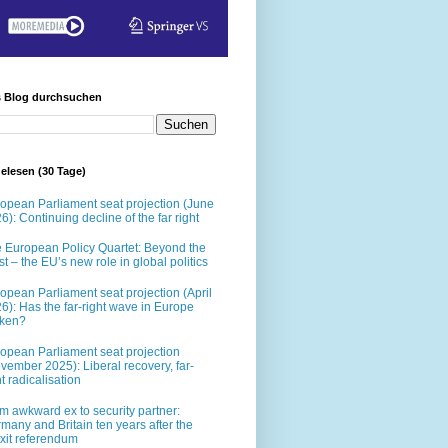
s Blog durchsuchen
elesen (30 Tage)
opean Parliament seat projection (June
6): Continuing decline of the far right
 European Policy Quartet: Beyond the
t – the EU’s new role in global politics
opean Parliament seat projection (April
6): Has the far-right wave in Europe
oken?
opean Parliament seat projection
vember 2025): Liberal recovery, far-
ht radicalisation
m awkward ex to security partner:
many and Britain ten years after the
xit referendum