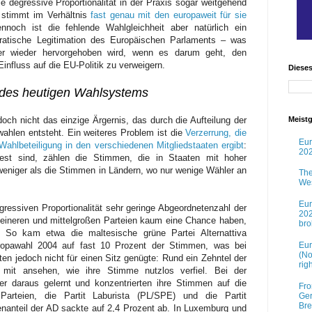
ie degressive Proportionalität in der Praxis sogar weitgehend
n stimmt im Verhältnis
fast genau mit den europaweit für sie
nnoch ist die fehlende Wahlgleichheit aber natürlich ein
ratische Legitimation des Europäischen Parlaments – was
er wieder hervorgehoben wird, wenn es darum geht, den
nfluss auf die EU-Politik zu verweigern.
Diese
 des heutigen Wahlsystems
edoch nicht das einzige Ärgernis, das durch die Aufteilung der
Meistg
wahlen entsteht. Ein weiteres Problem ist die
Verzerrung, die
Eur
Wahlbeteiligung in den verschiedenen Mitgliedstaaten ergibt
:
202
fest sind, zählen die Stimmen, die in Staaten mit hoher
eniger als die Stimmen in Ländern, wo nur wenige Wähler an
The
Wes
Eur
egressiven Proportionalität sehr geringe Abgeordnetenzahl der
202
kleineren und mittelgroßen Parteien kaum eine Chance haben,
br
. So kam etwa die maltesische grüne Partei Alternattiva
opawahl 2004 auf fast 10 Prozent der Stimmen, was bei
Eur
(No
n jedoch nicht für einen Sitz genügte: Rund ein Zehntel der
rig
mit ansehen, wie ihre Stimme nutzlos verfiel. Bei der
r daraus gelernt und konzentrierten ihre Stimmen auf die
Fro
 Parteien, die Partit Laburista (PL/SPE) und die Partit
Ger
Bre
nanteil der AD sackte auf 2,4 Prozent ab. In Luxemburg und