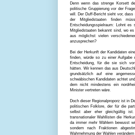
Denn wenn das strenge Korsett der 
politische Gruppierung vor der Frage,
will. Der Duff-Bericht sieht vor, das
der Mitgliedstaaten finden mü
Entscheidungsspielraum: Lohnt es s
Mitgliedstaaten bekannt sind, wo es 
aus möglichst vielen verschieden
anzusprechen?
Bei der Herkunft der Kandidaten ei
finden, würde so zu einer Aufgabe 
Entscheidung, für die sie sich vor
hätten. Wir kennen das aus Deutsch
grundsätzlich auf eine angemesse
schwäbischen Kandidaten achtet und 
dem nicht mindestens ein nordrhein
Minister vertreten wäre.
Doch dieser Regionalproporz ist in De
politischen Folklore, der für die pa
selbst aber eher gleichgültig i
transnationaler Wahllisten die Herku
da immer mehr Wählern bewusst wü
sondern nach Fraktionen abges
Wahrnehmung der Wahlen verändern