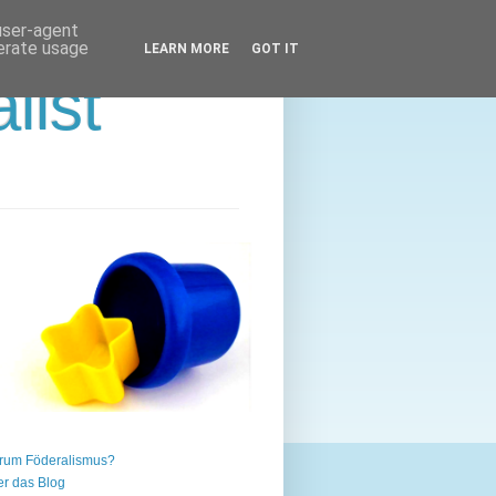
 user-agent
nerate usage
LEARN MORE
GOT IT
list
rum Föderalismus?
r das Blog