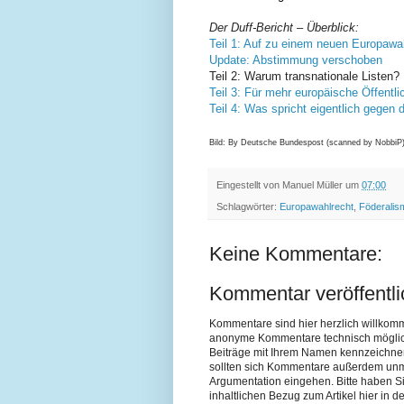
Der Duff-Bericht
–
Überblick:
Teil 1: Auf zu einem neuen Europawa
Update: Abstimmung verschoben
Teil 2: Warum transnationale Listen?
Teil 3: Für mehr europäische Öffentli
Teil 4: Was spricht eigentlich gegen
Bild: By Deutsche Bundespost (scanned by NobbiP) 
Eingestellt von
Manuel Müller
um
07:00
Schlagwörter:
Europawahlrecht
,
Föderalis
Keine Kommentare:
Kommentar veröffentl
Kommentare sind hier herzlich willkom
anonyme Kommentare technisch möglich si
Beiträge mit Ihrem Namen kennzeichne
sollten sich Kommentare außerdem unmit
Argumentation eingehen. Bitte haben 
inhaltlichen Bezug zum Artikel hier in de