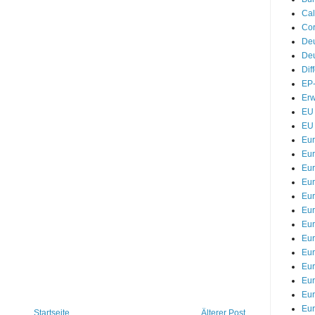
Cal
Cor
De
Deu
Dif
EP-
Erw
EU 
EU 
Eu
Eur
Eur
Eu
Eur
Eur
Eur
Eur
Eur
Eur
Eu
Eu
Eu
Startseite
Älterer Post