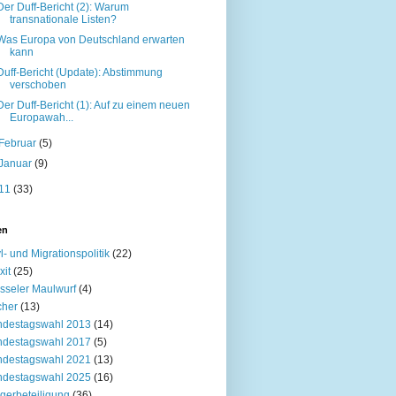
Der Duff-Bericht (2): Warum
transnationale Listen?
Was Europa von Deutschland erwarten
kann
Duff-Bericht (Update): Abstimmung
verschoben
Der Duff-Bericht (1): Auf zu einem neuen
Europawah...
Februar
(5)
Januar
(9)
11
(33)
en
l- und Migrationspolitik
(22)
xit
(25)
sseler Maulwurf
(4)
cher
(13)
ndestagswahl 2013
(14)
ndestagswahl 2017
(5)
ndestagswahl 2021
(13)
ndestagswahl 2025
(16)
gerbeteiligung
(36)