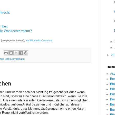
hlrecht
chkeit
 die Wahlrechtsreform?
[see page for license],
via Wikimedia Commons
.
►
►
►
20
mus und Demokratie
Them
Asy
Bre
ichen
Brü
Bü
men und werden nach der Sichtung freigeschaltet. Auch wenn
Bu
nd, ist es für eine offene Diskussion hilfreich, wenn Sie Ihre
Bu
n. Um einen interessanten Gedankenaustausch zu ermöglichen,
Bu
telbar auf den Artikel beziehen und möglichst auf dessen
Sie Verständnis, dass Meinungsäußerungen ohne einen klaren
Bu
r Regel nicht veröffentlicht werden.
Bür