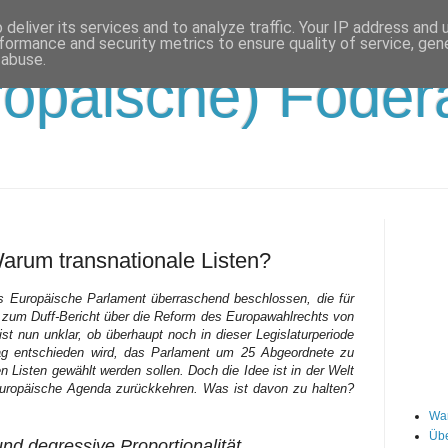
deliver its services and to analyze traffic. Your IP address and
formance and security metrics to ensure quality of service, ge
 abuse.
opäische) Födera
Warum transnationale Listen?
 Europäische Parlament überraschend beschlossen, die für
 zum Duff-Bericht über die Reform des Europawahlrechts von
t nun unklar, ob überhaupt noch in dieser Legislaturperiode
lag entschieden wird, das Parlament um 25 Abgeordnete zu
n Listen gewählt werden sollen. Doch die Idee ist in der Welt
 europäische Agenda zurückkehren. Was ist davon zu halten?
Wa
Übe
und degressive Proportionalität