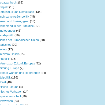
opawahlrecht
(62)
kalpakt
(13)
eralismus und Demokratie
(134)
einsame Außenpolitik
(45)
nzen und Freizügigkeit
(18)
echenland in der Eurokrise
(17)
undlegendes
(43)
delspolitik
(10)
shalt der Europäischen Union
(30)
torisches
(20)
erview
(17)
resvorausblick
(15)
mapolitik
(15)
ferenz zur Zukunft Europas
(42)
itoring Europe
(2)
ionale Wahlen und Referenden
(84)
teipolitik
(136)
cast
(40)
itische Bildung
(4)
itisches Vertrauen
(14)
spräsidentschaft
(10)
chtswesen
(24)