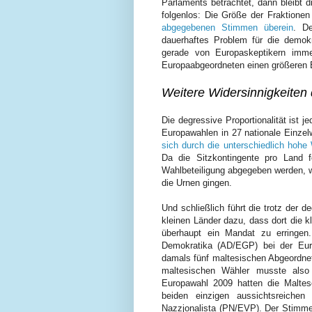
Parlaments betrachtet, dann bleibt d
folgenlos: Die Größe der Fraktione
abgegebenen Stimmen überein
. De
dauerhaftes Problem für die demok
gerade von Europaskeptikern imm
Europaabgeordneten einen größeren Ei
Weitere Widersinnigkeiten
Die degressive Proportionalität ist j
Europawahlen in 27 nationale Einzel
sich durch die unterschiedlich hohe 
Da die Sitzkontingente pro Land 
Wahlbeteiligung abgegeben werden, w
die Urnen gingen.
Und schließlich führt die trotz der d
kleinen Länder dazu, dass dort die 
überhaupt ein Mandat zu erringen
Demokratika (AD/EGP) bei der Eur
damals fünf maltesischen Abgeordnete
maltesischen Wähler musste also 
Europawahl 2009 hatten die Maltese
beiden einzigen aussichtsreichen
Nazzjonalista (PN/EVP). Der Stimme