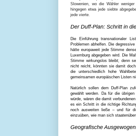
Slowenien, wo die Wähler weniger 
hingegen etwa jede siebte abgegeben
jede vierte.
Der Duff-Plan: Schritt in di
Die Einführung transnationaler Lis
Problemen abhelfen. Die degressive P
hätte europaweit jede Stimme densel
Luxemburg abgegeben wird. Die Malt
Stimme wirkungslos bleibt; denn s
nicht reicht, könnten sie damit doc
die unterschiedlich hohe Wahlbet
gemeinsamen europäischen Listen ni
Natürlich sollen dem Duff-Plan zu
gewählt werden. Da für die übrigen 
würde, wären die damit verbundenen
es ein Schritt in die richtige Richt
noch ausweiten ließe – und für d
einzuüben, wie man sich staatenüber
Geografische Ausgewogenh