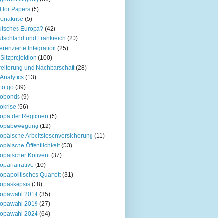
l for Papers
(5)
onakrise
(5)
utsches Europa?
(42)
tschland und Frankreich
(20)
ferenzierte Integration
(25)
Sitzprojektion
(100)
eiterung und Nachbarschaft
(28)
Analytics
(13)
to go
(39)
robonds
(9)
okrise
(56)
opa der Regionen
(5)
ropabewegung
(12)
opäische Arbeitslosenversicherung
(11)
opäische Öffentlichkeit
(53)
opäischer Konvent
(37)
opanarrative
(10)
opapolitisches Quartett
(31)
opaskepsis
(38)
ropawahl 2014
(35)
ropawahl 2019
(27)
ropawahl 2024
(64)