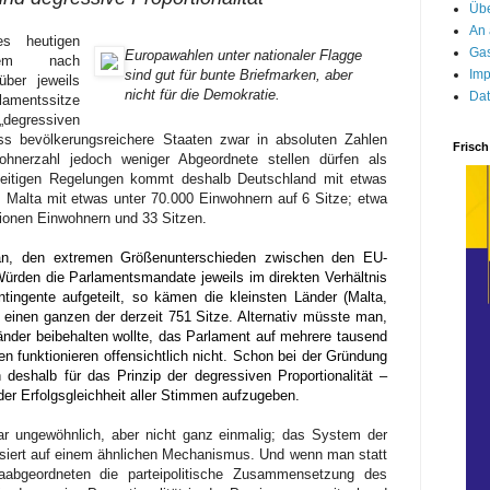
Übe
An 
s heutigen
Gas
Europawahlen unter nationaler Flagge
dem nach
Imp
sind gut für bunte Briefmarken, aber
über jeweils
nicht für die Demokratie.
Dat
amentssitze
 „degressiven
dass bevölkerungsreichere Staaten zwar in absoluten Zahlen
Frisch
ohnerzahl jedoch weniger Abgeordnete stellen dürfen als
zeitigen Regelungen kommt deshalb Deutschland mit etwas
, Malta mit etwas unter 70.000 Einwohnern auf 6 Sitze; etwa
llionen Einwohnern und 33 Sitzen
.
an, den extremen Größenunterschieden zwischen den EU-
Würden die Parlamentsmandate jeweils im direkten Verhältnis
tingente aufgeteilt, so kämen die kleinsten Länder (Malta,
f einen ganzen der derzeit 751 Sitze. Alternativ müsste man,
änder beibehalten wollte, das Parlament auf mehrere tausend
n funktionieren offensichtlich nicht. Schon bei der Gründung
deshalb für das Prinzip der degressiven Proportionalität –
er Erfolgsgleichheit aller Stimmen aufzugeben.
war ungewöhnlich, aber nicht ganz einmalig; das System der
iert auf einem ähnlichen Mechanismus. Und wenn man statt
paabgeordneten die parteipolitische Zusammensetzung des