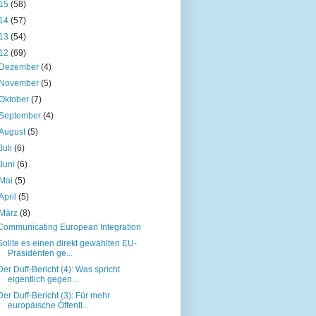
15
(58)
14
(57)
13
(54)
12
(69)
Dezember
(4)
November
(5)
Oktober
(7)
September
(4)
August
(5)
Juli
(6)
Juni
(6)
Mai
(5)
April
(5)
März
(8)
Communicating European Integration
Sollte es einen direkt gewählten EU-
Präsidenten ge...
Der Duff-Bericht (4): Was spricht
eigentlich gegen...
Der Duff-Bericht (3): Für mehr
europäische Öffentl...