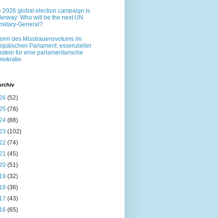
 2026 global election campaign is
erway: Who will be the next UN
retary-General?
orm des Misstrauensvotums im
opäischen Parlament: essenzieller
stein für eine parlamentarische
okratie
Archiv
26
(52)
25
(78)
24
(88)
23
(102)
22
(74)
21
(45)
20
(51)
19
(32)
18
(36)
17
(43)
16
(65)