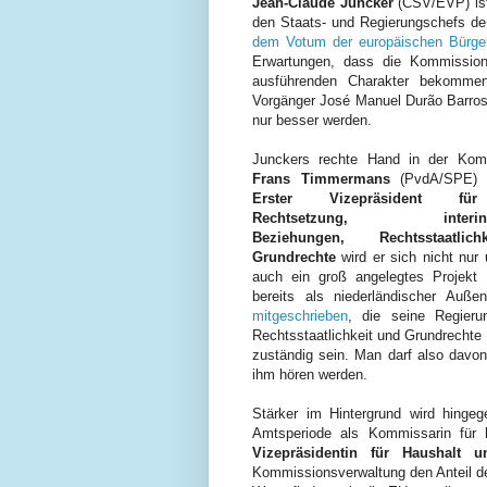
Jean-Claude Juncker
(CSV/EVP) is
den Staats- und Regierungschefs de
dem Votum der europäischen Bürger
Erwartungen, dass die Kommission 
ausführenden Charakter bekommen
Vorgänger José Manuel Durão Barroso
nur besser werden.
Junckers rechte Hand in der Komm
Frans Timmermans
(PvdA/SPE) 
Erster Vizepräsident fü
Rechtsetzung, interinstit
Beziehungen, Rechtsstaatli
Grundrechte
wird er sich nicht nu
auch ein groß angelegtes Projekt
bereits als niederländischer Auße
mitgeschrieben
, die seine Regieru
Rechtsstaatlichkeit und Grundrechte 
zuständig sein. Man darf also davo
ihm hören werden.
Stärker im Hintergrund wird hinge
Amtsperiode als Kommissarin für 
Vizepräsidentin für Haushalt u
Kommissionsverwaltung den Anteil d