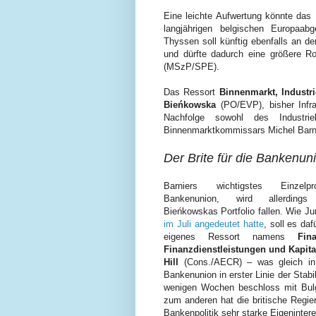
Eine leichte Aufwertung könnte das
langjährigen belgischen Europaab
Thyssen soll künftig ebenfalls an 
und dürfte dadurch eine größere Ro
(MSzP/SPE).
Das Ressort
Binnenmarkt, Indust
Bieńkowska
(PO/EVP), bisher Infra
Nachfolge sowohl des Industri
Binnenmarktkommissars Michel Barn
Der Brite für die Bankenun
Barniers wichtigstes Einzelpr
Bankenunion, wird allerding
Bieńkowskas Portfolio fallen. Wie J
im Juli angedeutet hatte
, soll es daf
eigenes Ressort namens
Fina
Finanzdienstleistungen und Kapit
Hill
(Cons./AECR) – was gleich in 
Bankenunion in erster Linie der Stabi
wenigen Wochen beschloss mit Bul
zum anderen hat die britische Regi
Bankenpolitik sehr starke Eigeninter