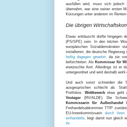
ausfüllen wird, muss sich jedoch 
übernahm, war eine seiner ersten M
Kürzungen unter anderem im Renten-
Die übrigen Wirtschaftsko
Etwas enttäuscht dürfte hingegen d
(PS/SPE) sein. In den letzten Woc
europäischen Sozialdemokraten s
installieren; die deutsche Regierung
heftig dagegen gewehrt
, da sie vo
befürchteten. Als
Kommissar für Wi
erwünschte Amt. Allerdings ist er 
untergeordnet und wird deshalb wohl d
Und auch sonst schneiden die Soz
ausgesprochen schlecht ab. Stattd
Portfolios:
Wettbewerb
etwa geht a
Vestager
(RV/ALDE). Die Schw
Kommissarin für Außenhandel
Freihandelsabkommen TTIP zuständi
EU-Innenkommissarin
durch ihren 
einhandelte
, liegt damit nun gleich 
ihr
.