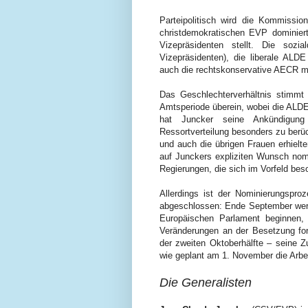
Parteipolitisch wird die Kommissio
christdemokratischen EVP dominier
Vizepräsidenten stellt. Die soz
Vizepräsidenten), die liberale ALD
auch die rechtskonservative AECR m
Das Geschlechterverhältnis stimm
Amtsperiode überein, wobei die ALDE 
hat Juncker seine Ankündigung
Ressortverteilung besonders zu berüc
und auch die übrigen Frauen erhielten
auf Junckers expliziten Wunsch nomin
Regierungen, die sich im Vorfeld bes
Allerdings ist der Nominierungspro
abgeschlossen: Ende September werd
Europäischen Parlament beginnen,
Veränderungen an der Besetzung for
der zweiten Oktoberhälfte – seine
wie geplant am 1. November die Arbe
Die Generalisten