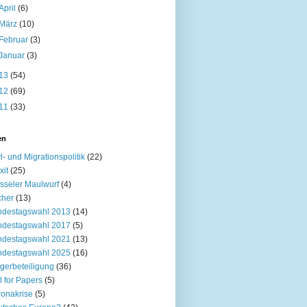
April
(6)
März
(10)
Februar
(3)
Januar
(3)
13
(54)
12
(69)
11
(33)
en
l- und Migrationspolitik
(22)
xit
(25)
sseler Maulwurf
(4)
cher
(13)
ndestagswahl 2013
(14)
ndestagswahl 2017
(5)
ndestagswahl 2021
(13)
ndestagswahl 2025
(16)
gerbeteiligung
(36)
l for Papers
(5)
onakrise
(5)