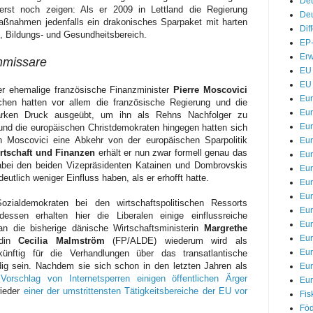
De
erst noch zeigen: Als er 2009 in Lettland die Regierung
Deu
aßnahmen jedenfalls ein drakonisches Sparpaket mit harten
Dif
, Bildungs- und Gesundheitsbereich.
EP-
Erw
mmissare
EU 
EU 
er ehemalige französische Finanzminister
Pierre Moscovici
Eu
hen hatten vor allem die französische Regierung und die
Eur
tarken Druck ausgeübt, um ihn als Rehns Nachfolger zu
Eur
 und die europäischen Christdemokraten hingegen hatten sich
n Moscovici eine Abkehr von der europäischen Sparpolitik
Eu
rtschaft und Finanzen
erhält er nun zwar formell genau das
Eur
dabei den beiden Vizepräsidenten Katainen und Dombrovskis
Eur
eutlich weniger Einfluss haben, als er erhofft hatte.
Eur
Eur
ialdemokraten bei den wirtschaftspolitischen Ressorts
Eur
essen erhalten hier die Liberalen einige einflussreiche
Eur
n die bisherige dänische Wirtschaftsministerin
Margrethe
Eu
edin
Cecilia Malmström
(FP/ALDE) wiederum wird als
Eu
künftig für die Verhandlungen über das transatlantische
g sein. Nachdem sie sich schon in den letzten Jahren als
Eu
Vorschlag von Internetsperren einigen öffentlichen Ärger
Eur
wieder
einer der umstrittensten Tätigkeitsbereiche der EU vor
Fis
Föd