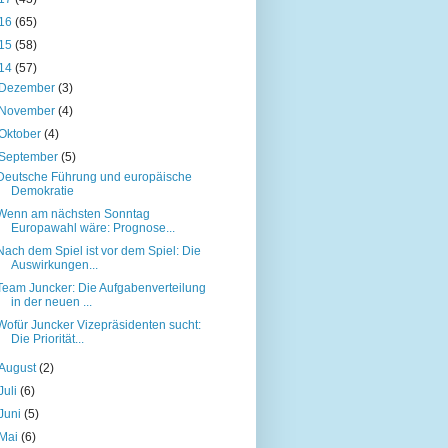
16
(65)
15
(58)
14
(57)
Dezember
(3)
November
(4)
Oktober
(4)
September
(5)
Deutsche Führung und europäische
Demokratie
Wenn am nächsten Sonntag
Europawahl wäre: Prognose...
Nach dem Spiel ist vor dem Spiel: Die
Auswirkungen...
Team Juncker: Die Aufgabenverteilung
in der neuen ...
Wofür Juncker Vizepräsidenten sucht:
Die Priorität...
August
(2)
Juli
(6)
Juni
(5)
Mai
(6)