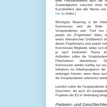
einer Pressekonferenz auch die Ve
Zuständigkeiten zwischen ihnen b
Kurzüberblick über alle Namen und 
hier
zu finden.)
Wichtigste Neuerung in der Arbei
Kommission wird die Rolle 
Vizepräsidenten sein: Fünf von i
jeweils ein „Projektteam“ leiten, 
einem thematischen Großbereich bes
diesen Projektteams sind jeweils me
Kommissare Mitglieder, wobei sich d
je nach konkretem Thema än
Außerdem sollen die Vizepräsiden
Filterfunktion übernehmen: D
Kommissare werden künftig nur no
Initiativen ins Arbeitsprogramm de
einbringen können, wenn diese au
der Vizepräsidenten unterstützt werd
Letztlich sollen die Vizepräsidenten
Gesichtern, die auch ein europapoli
Projekten der EU in Verbindung bringt
Parteien- und Geschlechter