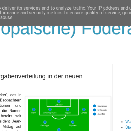
deliver its services and to analyze traffic. Your IP address and
formance and security metrics to ensure quality of service, ge
 abuse.
opäische) Födera
gabenverteilung in der neuen
ker“, das in
Beobachtern
ationen und
m die Namen
bereits seit
sident Jean-
Wa
 Mittag auf
Übe