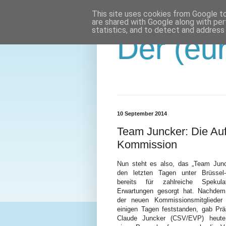
This site uses cookies from Google to 
are shared with Google along with per
statistics, and to detect and address
Der (eur
10 September 2014
Team Juncker: Die Auf
Kommission
Nun steht es also, das „Team Junc
den letzten Tagen unter Brüssel-
bereits für zahlreiche Spekul
Erwartungen gesorgt hat. Nachde
der neuen Kommissionsmitglieder 
einigen Tagen feststanden, gab Prä
Claude Juncker (CSV/EVP) heute