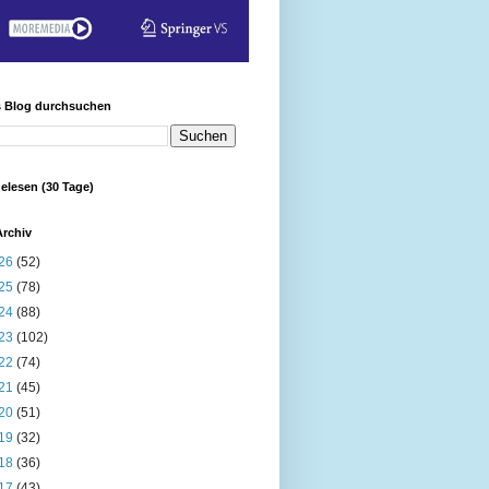
s Blog durchsuchen
elesen (30 Tage)
Archiv
26
(52)
25
(78)
24
(88)
23
(102)
22
(74)
21
(45)
20
(51)
19
(32)
18
(36)
17
(43)