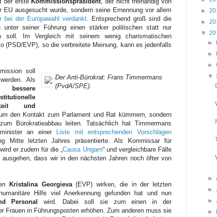
t der erste
Kommissionspräsident
, der nicht freihändig von
r EU ausgesucht wurde, sondern seine Ernennung vor allem
►
20
 bei der Europawahl verdankt
. Entsprechend groß sind die
►
20
unter seiner Führung einen stärker politischen statt nur
▼
20
 soll. Im Vergleich mit seinem wenig charismatischen
►
 (PSD/EVP), so die verbreitete Meinung, kann es jedenfalls
►
►
ission soll
▼
Der Anti-Bürokrat: Frans Timmermans
werden. Als
(PvdA/SPE).
r bessere
utionelle
chkeit und
r um den Kontakt zum Parlament und Rat kümmern, sondern
 zum Bürokratieabbau leiten. Tatsächlich hat Timmermans
nminister an einer
Liste mit entsprechenden Vorschlägen
ng Mitte letzten Jahres präsentierte. Als Kommissar für
wird er zudem für die „
Causa Ungarn
“ und vergleichbare Fälle
n ausgehen, dass wir in den nächsten Jahren noch öfter von
►
gen
Kristalina Georgieva
(EVP) wirken, die in der letzten
►
humanitäre Hilfe viel Anerkennung gefunden hat und nun
►
nd Personal
wird. Dabei soll sie zum einen in der
er Frauen in Führungsposten erhöhen. Zum anderen muss sie
►