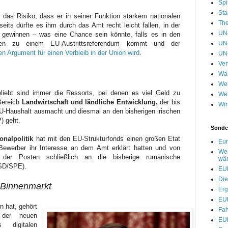
Spi
Sta
s das Risiko, dass er in seiner Funktion starkem nationalen
Th
eits dürfte es ihm durch das Amt recht leicht fallen, in der
UN-
zu gewinnen – was eine Chance sein könnte, falls es in den
nien zu einem EU-Austrittsreferendum kommt und der
UN-
n Argument für einen Verbleib in der Union wird
.
UN
Ver
Wa
Wel
liebt sind immer die Ressorts, bei denen es viel Geld zu
Wer
 Bereich
Landwirtschaft und ländliche Entwicklung,
der bis
Wir
U-Haushalt ausmacht und diesmal an den bisherigen irischen
 geht.
Sonde
nalpolitik
hat mit den EU-Strukturfonds einen großen Etat
Eur
Bewerber ihr Interesse an dem Amt erklärt hatten und von
We
 der Posten schließlich an die bisherige rumänische
wä
SD/SPE).
EU
Di
e Binnenmarkt
Erg
EU
n hat, gehört
Fah
 der neuen
EU
digitalen