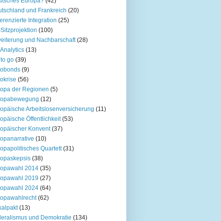
utsches Europa?
(42)
tschland und Frankreich
(20)
ferenzierte Integration
(25)
Sitzprojektion
(100)
eiterung und Nachbarschaft
(28)
Analytics
(13)
to go
(39)
robonds
(9)
okrise
(56)
opa der Regionen
(5)
ropabewegung
(12)
opäische Arbeitslosenversicherung
(11)
opäische Öffentlichkeit
(53)
opäischer Konvent
(37)
opanarrative
(10)
opapolitisches Quartett
(31)
opaskepsis
(38)
ropawahl 2014
(35)
ropawahl 2019
(27)
ropawahl 2024
(64)
opawahlrecht
(62)
kalpakt
(13)
eralismus und Demokratie
(134)