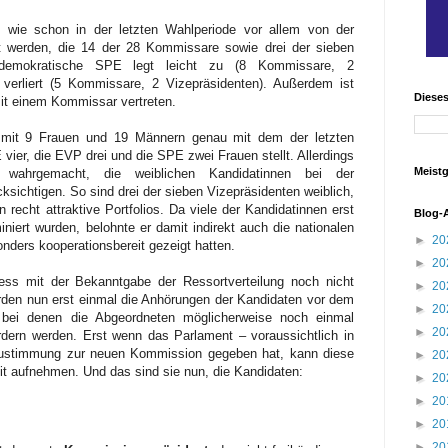
n wie schon in der letzten Wahlperiode vor allem von der
t werden, die 14 der 28 Kommissare sowie drei der sieben
ialdemokratische SPE legt leicht zu (8 Kommissare, 2
E verliert (5 Kommissare, 2 Vizepräsidenten). Außerdem ist
Diese
it einem Kommissar vertreten.
t mit 9 Frauen und 19 Männern genau mit dem der letzten
vier, die EVP drei und die SPE zwei Frauen stellt. Allerdings
Meistg
 wahrgemacht, die weiblichen Kandidatinnen bei der
ksichtigen. So sind drei der sieben Vizepräsidenten weiblich,
 recht attraktive Portfolios. Da viele der Kandidatinnen erst
Blog-
iert wurden, belohnte er damit indirekt auch die nationalen
►
20
onders kooperationsbereit gezeigt hatten.
►
20
zess mit der Bekanntgabe der Ressortverteilung noch nicht
►
20
en nun erst einmal die Anhörungen der Kandidaten vor dem
►
20
 bei denen die Abgeordneten möglicherweise noch einmal
►
20
dern werden. Erst wenn das Parlament – voraussichtlich in
 Zustimmung zur neuen Kommission gegeben hat, kann diese
►
20
it aufnehmen.
Und das sind sie nun, die Kandidaten:
►
20
►
20
►
20
►
20