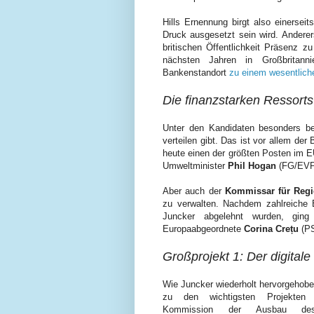
Hills Ernennung birgt also einerseit
Druck ausgesetzt sein wird. Anderers
britischen Öffentlichkeit Präsenz 
nächsten Jahren in Großbritan
Bankenstandort
zu einem wesentliche
Die finanzstarken Ressorts
Unter den Kandidaten besonders be
verteilen gibt. Das ist vor allem der
heute einen der größten Posten im E
Umweltminister
Phil Hogan
(FG/EVP)
Aber auch der
Kommissar für Regio
zu verwalten. Nachdem zahlreiche 
Juncker abgelehnt wurden, ging
Europaabgeordnete
Corina Crețu
(P
Großprojekt 1: Der digital
Wie Juncker wiederholt hervorgehobe
zu den wichtigsten Projekten
Kommission der Ausbau des 