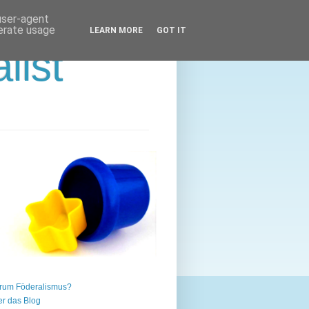
 user-agent
nerate usage
LEARN MORE
GOT IT
list
rum Föderalismus?
r das Blog