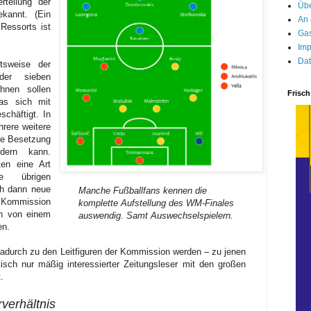
rteilung der
Übe
ekannt. (Ein
An 
Ressorts ist
Gas
Imp
Dat
tsweise der
der sieben
hnen sollen
Frisch
das sich mit
chäftigt. In
hrere weitere
ie Besetzung
dern kann.
ten eine Art
ie übrigen
ch dann neue
Manche Fußballfans kennen die
r Kommission
komplette Aufstellung des WM-Finales
ch von einem
auswendig. Samt Auswechselspielern.
en.
 dadurch zu den Leitfiguren der Kommission werden – zu jenen
tisch nur mäßig interessierter Zeitungsleser mit den großen
.
verhältnis