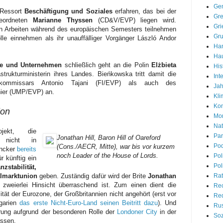
Gem
 Ressort
Beschäftigung und Soziales
erfahren, das bei der
Gre
geordneten
Marianne Thyssen
(CD&V/EVP) liegen wird.
Gri
den Arbeiten während des europäischen Semesters teilnehmen
Gr
lle einnehmen als ihr unauffälliger Vorgänger László Andor
Han
Hau
rie und Unternehmen
schließlich
geht an die Polin
Elżbieta
His
strukturministerin ihres Landes.
Bieńkowska tritt damit die
Int
ekommissars Antonio Tajani (FI/EVP) als auch des
Jah
ier (UMP/EVP) an.
Kli
Kon
ion
Mon
Nat
ojekt, die
Par
Jonathan Hill, Baron Hill of Oareford
s nicht in
Pod
(Cons./AECR, Mitte), war bis vor kurzem
uncker
bereits
noch Leader of the House of Lords.
Pol
ür künftig ein
Pol
nzstabilität,
almarktunion
geben. Zuständig dafür wird der Brite
Jonathan
Rat
zweierlei Hinsicht überraschend ist. Zum einen dient die
Re
lität der Eurozone, der Großbritannien nicht angehört (erst vor
Red
garien
das erste Nicht-Euro-Land seinen Beitritt dazu
). Und
Rus
erung aufgrund der besonderen Rolle der
Londoner City
in der
Soz
essen.