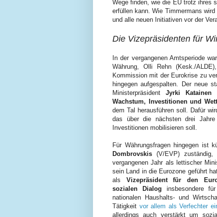
Wege finden, wie die EU trotz ihres 
erfüllen kann. Wie Timmermans wird
und alle neuen Initiativen vor der Ve
Die Vizepräsidenten für W
In der vergangenen Amtsperiode war
Währung, Olli Rehn (Kesk./ALDE)
Kommission mit der Eurokrise zu ve
hingegen aufgespalten. Der neue st
Ministerpräsident
Jyrki Katainen
Wachstum, Investitionen und Wett
dem Tal herausführen soll. Dafür wir
das über die nächsten drei Jahre 
Investitionen mobilisieren soll.
Für Währungsfragen hingegen ist k
Dombrovskis
(V/EVP) zuständig,
vergangenen Jahr als lettischer Mini
sein Land in die Eurozone geführt hat
als
Vizepräsident für den Eu
sozialen Dialog
insbesondere fü
nationalen Haushalts- und Wirtscha
Tätigkeit
vor allem als Verfechter ei
allerdings auch verstärkt um soz