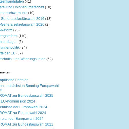
tzenkandidaten
(41)
ats- und Unionsbürgerschaft
(10)
emenschwerpunkt
(10)
Generalsekretärswahl 2016
(13)
Generalsekretärswahl 2026
(2)
-Reform
(25)
tragsreform
(110)
hlumfragen
(6)
tinnenpolitik
(34)
te der EU
(37)
tschafts- und Währungsunion
(62)
rseiten
opäische Parteien
nn am nächsten Sonntag Europawahl
re
ROMAT zur Bundestagswahl 2025
e EU-Kommission 2024
ebnisse der Europawahl 2024
ROMAT zur Europawahl 2024
rplan der Europawahl 2024
ROMAT zur Bundestagswahl 2021