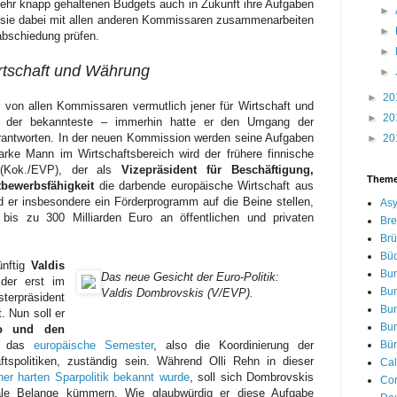
sehr knapp gehaltenen Budgets auch in Zukunft ihre Aufgaben
►
 sie dabei mit allen anderen Kommissaren zusammenarbeiten
►
rabschiedung prüfen.
►
irtschaft und Währung
►
►
20
 von allen Kommissaren vermutlich jener für Wirtschaft und
►
20
, der bekannteste – immerhin hatte er den Umgang der
rantworten. In der neuen Kommission werden seine Aufgaben
►
20
arke Mann im Wirtschaftsbereich wird der frühere finnische
(Kok./EVP), der als
Vizepräsident für Beschäftigung,
Them
bewerbsfähigkeit
die darbende europäische Wirtschaft aus
d er insbesondere ein Förderprogramm auf die Beine stellen,
Asy
bis zu 300 Milliarden Euro an öffentlichen und privaten
Bre
Brü
Bü
ünftig
Valdis
Bu
Das neue Gesicht der Euro-Politik:
 der erst im
Bu
Valdis Dombrovskis (V/EVP).
sterpräsident
Bu
. Nun soll er
Bu
ro und den
r das
europäische Semester
, also die Koordinierung der
Bür
ftspolitiken, zuständig sein. Während Olli Rehn in dieser
Cal
ner harten Sparpolitik bekannt wurde
, soll sich Dombrovskis
Cor
iale Belange kümmern. Wie glaubwürdig er diese Aufgabe