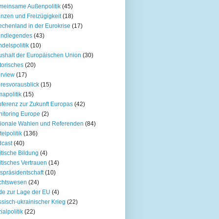
einsame Außenpolitik
(45)
nzen und Freizügigkeit
(18)
echenland in der Eurokrise
(17)
undlegendes
(43)
delspolitik
(10)
shalt der Europäischen Union
(30)
torisches
(20)
erview
(17)
resvorausblick
(15)
mapolitik
(15)
ferenz zur Zukunft Europas
(42)
itoring Europe
(2)
ionale Wahlen und Referenden
(84)
teipolitik
(136)
cast
(40)
itische Bildung
(4)
itisches Vertrauen
(14)
spräsidentschaft
(10)
chtswesen
(24)
e zur Lage der EU
(4)
sisch-ukrainischer Krieg
(22)
ialpolitik
(22)