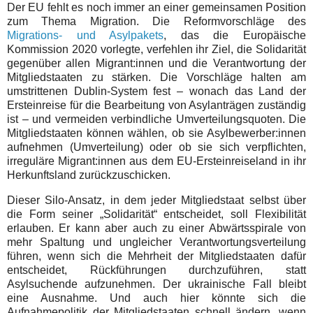
Der EU fehlt es noch immer an einer gemeinsamen Position
zum Thema Migration. Die Reformvorschläge des
Migrations- und Asylpakets
, das die Europäische
Kommission 2020 vorlegte, verfehlen ihr Ziel, die Solidarität
gegenüber allen Migrant:innen und die Verantwortung der
Mitgliedstaaten zu stärken. Die Vorschläge halten am
umstrittenen Dublin-System fest – wonach das Land der
Ersteinreise für die Bearbeitung von Asylanträgen zuständig
ist – und vermeiden verbindliche Umverteilungsquoten. Die
Mitgliedstaaten können wählen, ob sie Asylbewerber:innen
aufnehmen (Umverteilung) oder ob sie sich verpflichten,
irreguläre Migrant:innen aus dem EU-Ersteinreiseland in ihr
Herkunftsland zurückzuschicken.
Dieser Silo-Ansatz, in dem jeder Mitgliedstaat selbst über
die Form seiner „Solidarität“ entscheidet, soll Flexibilität
erlauben. Er kann aber auch zu einer Abwärtsspirale von
mehr Spaltung und ungleicher Verantwortungsverteilung
führen, wenn sich die Mehrheit der Mitgliedstaaten dafür
entscheidet, Rückführungen durchzuführen, statt
Asylsuchende aufzunehmen. Der ukrainische Fall bleibt
eine Ausnahme. Und auch hier könnte sich die
Aufnahmepolitik der Mitgliedstaaten schnell ändern, wenn