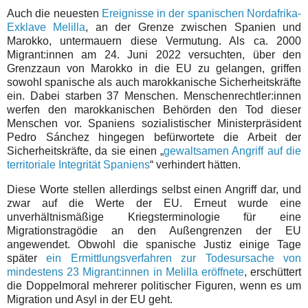
Auch die neuesten
Ereignisse in der spanischen Nordafrika-
Exklave Melilla
, an der Grenze zwischen Spanien und
Marokko, untermauern diese Vermutung. Als ca. 2000
Migrant:innen am 24. Juni 2022 versuchten, über den
Grenzzaun von Marokko in die EU zu gelangen, griffen
sowohl spanische als auch marokkanische Sicherheitskräfte
ein. Dabei starben 37 Menschen. Menschenrechtler:innen
werfen den marokkanischen Behörden den Tod dieser
Menschen vor. Spaniens sozialistischer Ministerpräsident
Pedro Sánchez hingegen befürwortete die Arbeit der
Sicherheitskräfte, da sie einen „
gewaltsamen Angriff auf die
territoriale Integrität Spaniens
“ verhindert hätten.
Diese Worte stellen allerdings selbst einen Angriff dar, und
zwar auf die Werte der EU. Erneut wurde eine
unverhältnismäßige Kriegsterminologie für eine
Migrationstragödie an den Außengrenzen der EU
angewendet. Obwohl die spanische Justiz einige Tage
später
ein Ermittlungsverfahren zur Todesursache von
mindestens 23 Migrant:innen in Melilla eröffnete
, erschüttert
die Doppelmoral mehrerer politischer Figuren, wenn es um
Migration und Asyl in der EU geht.