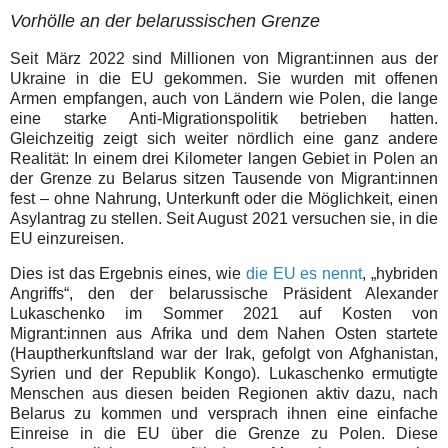
Vorhölle an der belarussischen Grenze
Seit März 2022 sind Millionen von Migrant:innen aus der
Ukraine in die EU gekommen. Sie wurden mit offenen
Armen empfangen, auch von Ländern wie Polen, die lange
eine starke Anti-Migrationspolitik betrieben hatten.
Gleichzeitig zeigt sich weiter nördlich eine ganz andere
Realität: In einem drei Kilometer langen Gebiet in Polen an
der Grenze zu Belarus sitzen Tausende von Migrant:innen
fest – ohne Nahrung, Unterkunft oder die Möglichkeit, einen
Asylantrag zu stellen. Seit August 2021 versuchen sie, in die
EU einzureisen.
Dies ist das Ergebnis eines, wie
die EU es nennt
, „hybriden
Angriffs“, den der belarussische Präsident Alexander
Lukaschenko im Sommer 2021 auf Kosten von
Migrant:innen aus Afrika und dem Nahen Osten startete
(Hauptherkunftsland war der Irak, gefolgt von Afghanistan,
Syrien und der Republik Kongo). Lukaschenko ermutigte
Menschen aus diesen beiden Regionen aktiv dazu, nach
Belarus zu kommen und versprach ihnen eine einfache
Einreise in die EU über die Grenze zu Polen. Diese