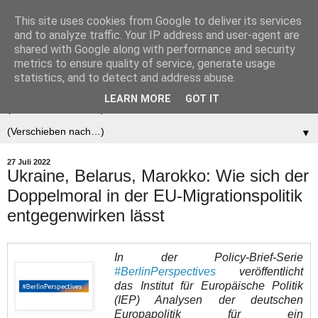
This site uses cookies from Google to deliver its services
Der (europäische)
and to analyze traffic. Your IP address and user-agent are
shared with Google along with performance and security
Föderalist
metrics to ensure quality of service, generate usage
statistics, and to detect and address abuse.
LEARN MORE
GOT IT
▼
▼
27 Juli 2022
Ukraine, Belarus, Marokko: Wie sich der
Doppelmoral in der EU-Migrationspolitik
entgegenwirken lässt
In der Policy-Brief-Serie
#BerlinPerspectives
veröffentlicht
das Institut für Europäische Politik
(IEP) Analysen der deutschen
Europapolitik für ein