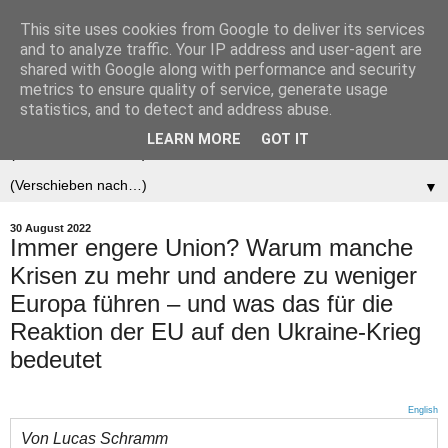
This site uses cookies from Google to deliver its services
Der (europäische)
and to analyze traffic. Your IP address and user-agent are
shared with Google along with performance and security
Föderalist
metrics to ensure quality of service, generate usage
statistics, and to detect and address abuse.
LEARN MORE
GOT IT
▼
▼
30 August 2022
Immer engere Union? Warum manche
Krisen zu mehr und andere zu weniger
Europa führen – und was das für die
Reaktion der EU auf den Ukraine-Krieg
bedeutet
English
Von Lucas Schramm