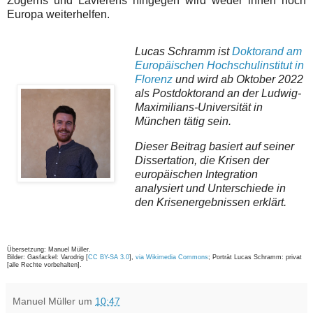
Zögerns und Lavierens hingegen wird weder ihnen noch
Europa weiterhelfen.
Lucas Schramm ist
Doktorand am
Europäischen Hochschulinstitut in
Florenz
und wird ab Oktober 2022
als Postdoktorand an der Ludwig-
Maximilians-Universität in
München tätig sein.
Dieser Beitrag basiert auf seiner
Dissertation, die Krisen der
europäischen Integration
analysiert und Unterschiede in
den Krisenergebnissen erklärt.
Übersetzung: Manuel Müller.
Bilder: Gasfackel: Varodrig [
CC BY-SA 3.0
],
via Wikimedia Commons
; Porträt Lucas Schramm: privat
[alle Rechte vorbehalten].
Manuel Müller
um
10:47