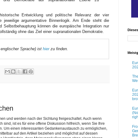
istorische Entwicklung und politische Relevanz der vier
hre jeweilige argumentative Binnenlogik. Am Ende steht die
nd Selbstbehauptung können die europäische Integration nur
Diese
ollständig ohne das Ziel einer supranationalen Demokratie.
 englischer Sprache) ist
hier
zu finden.
Meistg
Eur
202
The
Wes
Eur
202
br
ichen
Eur
(No
rig
men und werden nach der Sichtung freigeschaltet. Auch wenn
nd, ist es für eine offene Diskussion hilfreich, wenn Sie Ihre
Fro
n. Um einen interessanten Gedankenaustausch zu ermöglichen,
Ger
telbar auf den Artikel beziehen und möglichst auf dessen
Bre