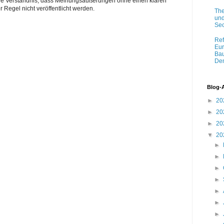
Sie Verständnis, dass Meinungsäußerungen ohne einen klaren
r Regel nicht veröffentlicht werden.
The
und
Sec
Ref
Eur
Bau
Dem
Blog-
►
20
►
20
►
20
▼
20
►
►
►
►
►
►
►