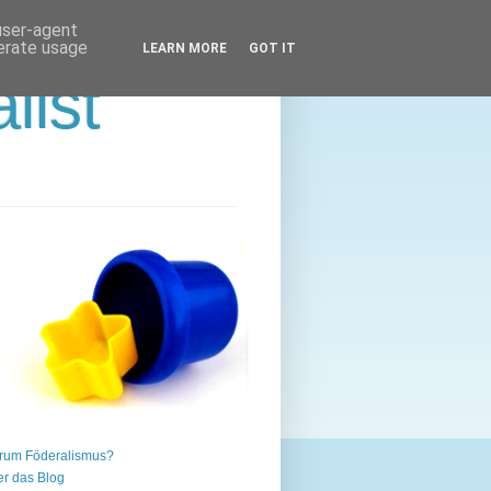
 user-agent
nerate usage
LEARN MORE
GOT IT
list
rum Föderalismus?
r das Blog