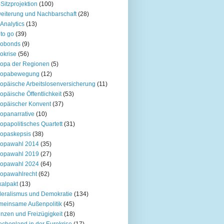
Sitzprojektion
(100)
eiterung und Nachbarschaft
(28)
Analytics
(13)
to go
(39)
robonds
(9)
okrise
(56)
opa der Regionen
(5)
ropabewegung
(12)
opäische Arbeitslosenversicherung
(11)
opäische Öffentlichkeit
(53)
opäischer Konvent
(37)
opanarrative
(10)
opapolitisches Quartett
(31)
opaskepsis
(38)
ropawahl 2014
(35)
ropawahl 2019
(27)
ropawahl 2024
(64)
opawahlrecht
(62)
kalpakt
(13)
eralismus und Demokratie
(134)
einsame Außenpolitik
(45)
nzen und Freizügigkeit
(18)
echenland in der Eurokrise
(17)