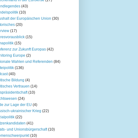
undlegendes
(43)
delspolitik
(10)
shalt der Europäischen Union
(30)
torisches
(20)
erview
(17)
resvorausblick
(15)
mapolitik
(15)
ferenz zur Zukunft Europas
(42)
itoring Europe
(2)
ionale Wahlen und Referenden
(84)
teipolitik
(136)
cast
(40)
itische Bildung
(4)
itisches Vertrauen
(14)
spräsidentschaft
(10)
chtswesen
(24)
e zur Lage der EU
(4)
sisch-ukrainischer Krieg
(22)
ialpolitik
(22)
tzenkandidaten
(41)
ats- und Unionsbürgerschaft
(10)
emenschwerpunkt
(10)