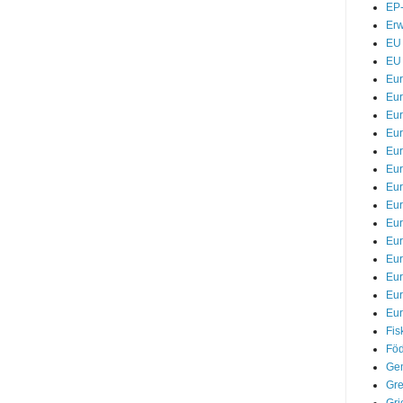
EP-
Erw
EU 
EU 
Eu
Eur
Eur
Eu
Eur
Eur
Eur
Eur
Eur
Eur
Eu
Eu
Eu
Eur
Fis
Föd
Gem
Gre
Gri