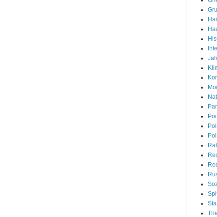
Gr
Han
Hau
His
Int
Jah
Kli
Kon
Mon
Nat
Par
Pod
Pol
Pol
Rat
Re
Red
Rus
Soz
Spi
Sta
Th