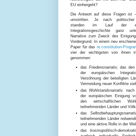
EU einhergeht?
Die Antwort auf diese Fragen ist –
umstritten. Je nach politischer
standen im Lauf der eur
Integrationsgeschichte ganz unte
Narrative zum Zweck des Einigung
Vordergrund. In einem neu erschien
Paper für das
re:constitution-Progr
vier der wichtigsten von ihnen i
genommen:
das
Friedensnarrativ,
das den 
der europäischen Integrat
Versöhnung der beteiligten Lä
Vermeidung neuer Konflikte sie
das
Wohlstandsnarrativ,
nach 
der europäischen Einigung v
den wirtschaftlichen Woh
teilnehmenden Länder und Völk
das
Selbstbehauptungsnarrati
teilnehmenden Länder notwendi
und eine aktive Rolle in der Welt
das
kosmopolitisch-demokrati
zugleich individuelle Frei