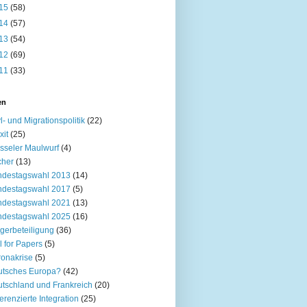
15
(58)
14
(57)
13
(54)
12
(69)
11
(33)
en
l- und Migrationspolitik
(22)
xit
(25)
sseler Maulwurf
(4)
cher
(13)
ndestagswahl 2013
(14)
ndestagswahl 2017
(5)
ndestagswahl 2021
(13)
ndestagswahl 2025
(16)
gerbeteiligung
(36)
l for Papers
(5)
onakrise
(5)
utsches Europa?
(42)
tschland und Frankreich
(20)
ferenzierte Integration
(25)