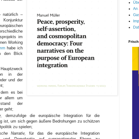
Übe
An 
 natürlich –
Gas
 Konjunktur
Imp
opäischen
Dat
rschiedliche
sprojekts im
Frisch
enen Working
amm
habe ich
n den Blick
Hauptzweck
ion in der
nder und der
ht;
dem es bei
or allem um
lstand der
er geht;
v,
demzufolge die europäische Integration für die
g ist, um sich gegen äußere Bedrohungen zu schützen
politik zu spielen;
sche Narrativ,
für das die europäische Integration
heit und Demokratie auf supranationaler Ebene zu