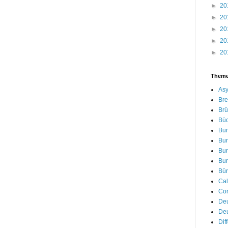
►
20
►
20
►
20
►
20
►
20
Them
Asy
Bre
Brü
Bü
Bu
Bu
Bu
Bu
Bür
Cal
Cor
De
Deu
Dif