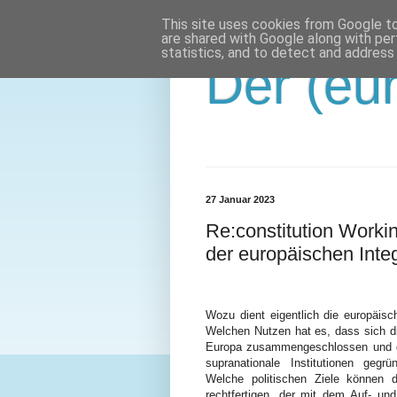
This site uses cookies from Google to 
are shared with Google along with per
statistics, and to detect and address
Der (eur
27 Januar 2023
Re:constitution Worki
der europäischen Inte
Wozu dient eigentlich die europäisc
Welchen Nutzen hat es, dass sich di
Europa zusammengeschlossen und
supranationale Institutionen gegr
Welche politischen Ziele können 
rechtfertigen, der mit dem Auf- un