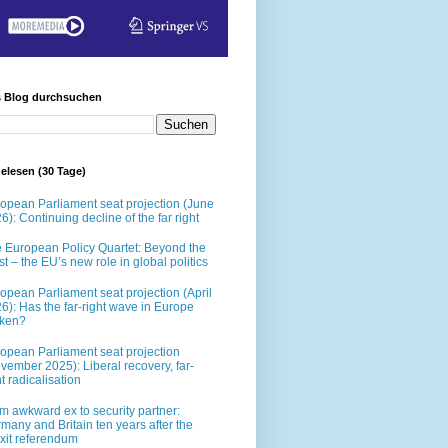
s Blog durchsuchen
elesen (30 Tage)
opean Parliament seat projection (June
6): Continuing decline of the far right
 European Policy Quartet: Beyond the
t – the EU’s new role in global politics
opean Parliament seat projection (April
6): Has the far-right wave in Europe
oken?
opean Parliament seat projection
vember 2025): Liberal recovery, far-
ht radicalisation
m awkward ex to security partner:
many and Britain ten years after the
xit referendum