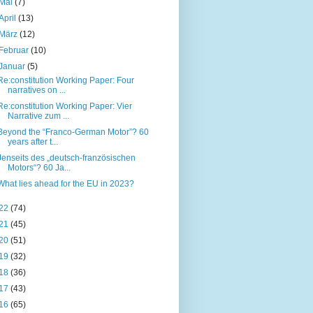
Mai
(7)
April
(13)
März
(12)
Februar
(10)
Januar
(5)
Re:constitution Working Paper: Four
narratives on ...
Re:constitution Working Paper: Vier
Narrative zum ...
Beyond the “Franco-German Motor”? 60
years after t...
Jenseits des „deutsch-französischen
Motors“? 60 Ja...
What lies ahead for the EU in 2023?
22
(74)
21
(45)
20
(51)
19
(32)
18
(36)
17
(43)
16
(65)