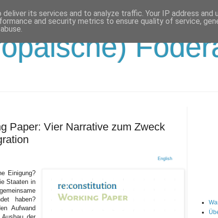
deliver its services and to analyze traffic. Your IP address and
formance and security metrics to ensure quality of service, ge
 abuse.
opäische) Födera
ng Paper: Vier Narrative zum Zweck
gration
English
he Einigung?
e Staaten in
 gemeinsame
ündet haben?
Wa
den Aufwand
Übe
d Ausbau der