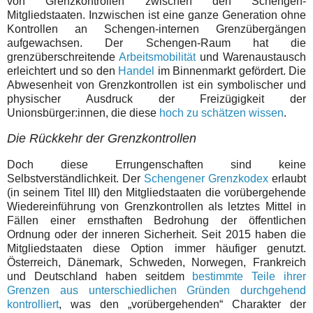
von Grenzkontrollen zwischen den Schengen-
Mitgliedstaaten. Inzwischen ist eine ganze Generation ohne
Kontrollen an Schengen-internen Grenzübergängen
aufgewachsen. Der Schengen-Raum hat die
grenzüberschreitende
Arbeitsmobilität
und Warenaustausch
erleichtert und so den
Handel
im Binnenmarkt gefördert. Die
Abwesenheit von Grenzkontrollen ist ein symbolischer und
physischer Ausdruck der Freizügigkeit der
Unionsbürger:innen, die diese
hoch zu schätzen wissen
.
Die Rückkehr der Grenzkontrollen
Doch diese Errungenschaften sind keine
Selbstverständlichkeit. Der
Schengener Grenzkodex
erlaubt
(in seinem Titel III) den Mitgliedstaaten die vorübergehende
Wiedereinführung von Grenzkontrollen als letztes Mittel in
Fällen einer ernsthaften Bedrohung der öffentlichen
Ordnung oder der inneren Sicherheit. Seit 2015 haben die
Mitgliedstaaten diese Option immer häufiger genutzt.
Österreich, Dänemark, Schweden, Norwegen, Frankreich
und Deutschland haben seitdem
bestimmte Teile ihrer
Grenzen aus unterschiedlichen Gründen durchgehend
kontrolliert
, was den „vorübergehenden“ Charakter der