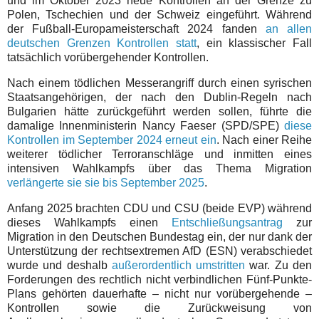
und im Oktober 2023 neue Kontrollen an der Grenze zu
Polen, Tschechien und der Schweiz eingeführt. Während
der Fußball-Europameisterschaft 2024 fanden
an allen
deutschen Grenzen Kontrollen statt
, ein klassischer Fall
tatsächlich vorübergehender Kontrollen.
Nach einem tödlichen Messerangriff durch einen syrischen
Staatsangehörigen, der nach den Dublin-Regeln nach
Bulgarien hätte zurückgeführt werden sollen, führte die
damalige Innenministerin Nancy Faeser (SPD/SPE)
diese
Kontrollen im September 2024 erneut ein
. Nach einer Reihe
weiterer tödlicher Terroranschläge und inmitten eines
intensiven Wahlkampfs über das Thema Migration
verlängerte sie sie bis September 2025
.
Anfang 2025 brachten CDU und CSU (beide EVP) während
dieses Wahlkampfs einen
Entschließungsantrag
zur
Migration in den Deutschen Bundestag ein, der nur dank der
Unterstützung der rechtsextremen AfD (ESN) verabschiedet
wurde und deshalb
außerordentlich umstritten
war. Zu den
Forderungen des rechtlich nicht verbindlichen Fünf-Punkte-
Plans gehörten dauerhafte – nicht nur vorübergehende –
Kontrollen sowie die Zurückweisung von