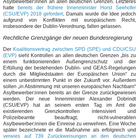
Asylbewerber:innen an allen deutschen Grenzen. Letzteres
hatte
bereits der frühere Innenminister Horst Seehofer
(CSU/EVP) 2018 gefordert
. Damals wurde die Idee jedoch
aufgrund von Konflikten mit europäischem Recht,
insbesondere der Dublin-Verordnung, fallen gelassen.
Rechtliche Grenzgänge der neuen Bundesregierung
Der
Koalitionsvertrag zwischen SPD (SPE) und CDU/CSU
(EVP)
sieht Kontrollen an allen deutschen Grenzen „bis zu
einem funktionierenden Außengrenzschutz und der
Erfüllung der bestehenden Dublin- und GEAS-Regelungen
durch die Mitgliedstaaten der Europäischen Union“ zu
einem unbestimmten Punkt in der Zukunft vor. Außerdem
sollen „in Abstimmung mit unseren europäischen Nachbarn“
Asylbewerber:innen bereits an der Grenze zurückgewiesen
werden. Der neue Innenminister Alexander Dobrindt
(CSU/EVP) hat an seinem ersten Tag im Amt die
existierenden Grenzkontrollen intensiviert und
Polizeibeamte beauftragt, nicht-vulnerablen
Asylbewerber:innen die Einreise zu verwehren. Eine Woche
später bezeichnete er die Maßnahme als erfolgreich und
verwies auf 739 Zurückweisungen an den deutschen