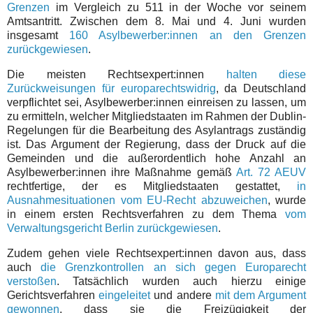
Grenzen
im Vergleich zu 511 in der Woche vor seinem
Amtsantritt. Zwischen dem 8. Mai und 4. Juni wurden
insgesamt
160 Asylbewerber:innen an den Grenzen
zurückgewiesen
.
Die meisten Rechtsexpert:innen
halten diese
Zurückweisungen für europarechtswidrig
, da Deutschland
verpflichtet sei, Asylbewerber:innen einreisen zu lassen, um
zu ermitteln, welcher Mitgliedstaaten im Rahmen der Dublin-
Regelungen für die Bearbeitung des Asylantrags zuständig
ist. Das Argument der Regierung, dass der Druck auf die
Gemeinden und die außerordentlich hohe Anzahl an
Asylbewerber:innen ihre Maßnahme gemäß
Art. 72 AEUV
rechtfertige, der es Mitgliedstaaten gestattet,
in
Ausnahmesituationen vom EU-Recht abzuweichen
, wurde
in einem ersten Rechtsverfahren zu dem Thema
vom
Verwaltungsgericht Berlin zurückgewiesen
.
Zudem gehen viele Rechtsexpert:innen davon aus, dass
auch
die Grenzkontrollen an sich gegen Europarecht
verstoßen
. Tatsächlich wurden auch hierzu einige
Gerichtsverfahren
eingeleitet
und andere
mit dem Argument
gewonnen
, dass sie die Freizügigkeit der