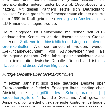
Grenzkontrollen untereinander bereits ab 1960 abgeschafft
hatten). Mit diesen Partnern setzte sich Deutschland
politisch für den grenzfreien Schengenraum ein, der erst mit
dem 1999 in Kraft getretenen
Vertrag von Amsterdam
ins
EU-Primärrecht integriert wurde.
Heute hingegen ist Deutschland mit seinen seit 2015
andauernden Kontrollen an der österreichischen Grenze
unter den
Spitzenreitern hinsichtlich der Länge der internen
Grenzkontrollen
. Als sie eingeführt wurden, wurden
„Sekundärbewegungen“ von Asylbewerber:innen als
Hauptgrund genannt. Zehn Jahre später dominieren diese
noch immer die deutsche Debatte. Deutschland ist
das
Hauptzielland dieser Art von Migration
.
Hitzige Debatte über Grenzkontrollen
Im letzten Jahr hat sich diese deutsche Debatte über
Grenzkontrollen aufgeheizt. Entgegen ihrer ursprünglichen
Absicht, die
„Integrität des Schengenraums […]
wiederher[zu]stellen“
, hat die 2021 ins Amt gewählte
Ampelkoalition wiederholt existierende Kontrollen verlängert