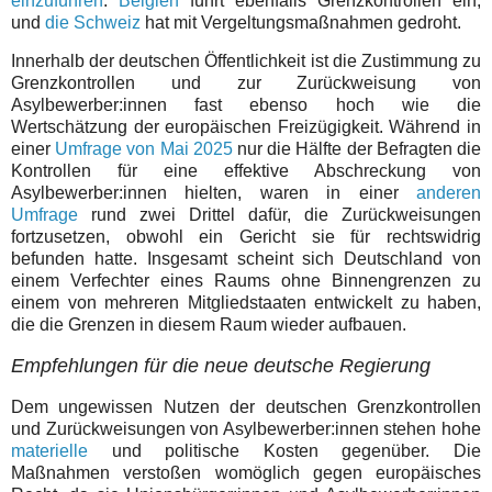
einzuführen
.
Belgien
führt ebenfalls Grenzkontrollen ein,
und
die Schweiz
hat mit Vergeltungsmaßnahmen gedroht.
Innerhalb der deutschen Öffentlichkeit ist die Zustimmung zu
Grenzkontrollen und zur Zurückweisung von
Asylbewerber:innen fast ebenso hoch wie die
Wertschätzung der europäischen Freizügigkeit. Während in
einer
Umfrage von Mai 2025
nur die Hälfte der Befragten die
Kontrollen für eine effektive Abschreckung von
Asylbewerber:innen hielten, waren in einer
anderen
Umfrage
rund zwei Drittel dafür, die Zurückweisungen
fortzusetzen, obwohl ein Gericht sie für rechtswidrig
befunden hatte. Insgesamt scheint sich Deutschland von
einem Verfechter eines Raums ohne Binnengrenzen zu
einem von mehreren Mitgliedstaaten entwickelt zu haben,
die die Grenzen in diesem Raum wieder aufbauen.
Empfehlungen für die neue deutsche Regierung
Dem ungewissen Nutzen der deutschen Grenzkontrollen
und Zurückweisungen von Asylbewerber:innen stehen hohe
materielle
und politische Kosten gegenüber. Die
Maßnahmen verstoßen womöglich gegen europäisches