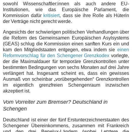
sowohl Wissenschaftler:innen als auch andere EU-
Institutionen, wie das Europäische Parlament, die
Kommission dafür
kritisiert
, dass sie ihre Rolle als Hüterin
der Verträge nicht gerecht werde.
Angesichts der schwierigen politischen Verhandlungen über
die Reform des Gemeinsamen Europäischen Asylsystems
(GEAS) schlug die Kommission einen sanften Kurs ein und
kam den Mitgliedstaaten entgegen, etwa indem sie
einen
Reformvorschlag für den Schengener Grenzkodex
vorlegte,
der die Maximaldauer für temporäre Grenzkontrollen unter
bestimmten Bedingungen von sechs Monaten auf drei Jahre
verlängert hat. Insgesamt scheint es, dass ein gewisses
Ausmaß von scheinbar „vorübergehenden“ Grenzkontrollen
im eigentlich grenzfreien Schengenraum inzwischen
akzeptiert ist.
Vom Vorreiter zum Bremser? Deutschland in
Schengen
Deutschland ist einer der fünf Erstunterzeichnerstaaten des
Schengener Übereinkommens, zusammen mit Frankreich
und den drei Benelux-Ländern (wobei Letztere die