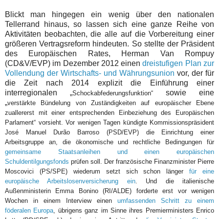
Blickt man hingegen ein wenig über den nationalen
Tellerrand hinaus, so lassen sich eine ganze Reihe von
Aktivitäten beobachten, die alle auf die Vorbereitung einer
größeren Vertragsreform hindeuten. So stellte der Präsident
des Europäischen Rates, Herman Van Rompuy
(CD&V/EVP) im Dezember 2012 einen
dreistufigen Plan zur
Vollendung der Wirtschafts- und Währungsunion
vor, der für
die Zeit nach 2014 explizit die Einführung einer
interregionalen
„
sowie eine
S
chockabfederungsfunktion“
„
verstärkte Bündelung von Zuständigkeiten auf euro
päischer Ebene
zuallererst mit einer entsprechenden Einbeziehung des Europäischen
Parlament“ vorsieht. Vor wenigen Tagen kündigte Kommissionspräsident
José Manuel Durão Barroso (PSD/EVP) die Einrichtung einer
Arbeitsgruppe an, die ökonomische und rechtliche Bedingungen für
gemeinsame Staatsanleihen und einen europäischen
Schuldentilgungsfonds
prüfen soll. Der französische Finanzminister Pierre
Moscovici (PS/SPE) wiederum setzt sich schon länger
für eine
europäische Arbeitslosenversicherung ein
. Und die italienische
Außenministerin Emma Bonino (RI/ALDE) forderte erst vor wenigen
Wochen in einem Interview einen
umfassenden Schritt zu einem
föderalen Europa
, übrigens ganz im Sinne ihres Premierministers Enrico