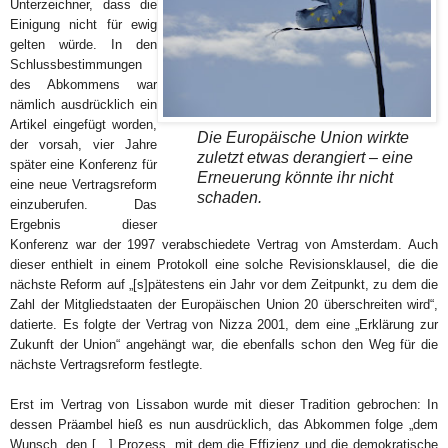
Unterzeichner, dass die
Einigung nicht für ewig
gelten würde. In den
Schlussbestimmungen
des Abkommens war
nämlich ausdrücklich ein
Artikel eingefügt worden,
Die Europäische Union wirkte
der vorsah, vier Jahre
zuletzt etwas derangiert – eine
später eine Konferenz für
Erneuerung könnte ihr nicht
eine neue Vertragsreform
schaden.
einzuberufen. Das
Ergebnis dieser
Konferenz war der 1997 verabschiedete Vertrag von Amsterdam. Auch
dieser enthielt in einem Protokoll eine solche Revisionsklausel, die die
nächste Reform auf „[s]pätestens ein Jahr vor dem Zeitpunkt, zu dem die
Zahl der Mitgliedstaaten der Europäischen Union 20 überschreiten wird“,
datierte. Es folgte der Vertrag von Nizza 2001, dem eine „Erklärung zur
Zukunft der Union“ angehängt war, die ebenfalls schon den Weg für die
nächste Vertragsreform festlegte.
Erst im Vertrag von Lissabon wurde mit dieser Tradition gebrochen: In
dessen Präambel hieß es nun ausdrücklich, das Abkommen folge „dem
Wunsch, den […] Prozess, mit dem die Effizienz und die demokratische