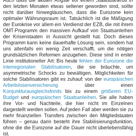
Auch dass die akuten Ängste vor einem Staatsbankrott in
den letzten Monaten etwas seltener geworden sind, sollte
nicht darüber hinwegtäuschen, dass die Eurozone kein
optimaler Währungsraum ist. Tatsächlich ist die Mäßigung
der Eurokrise vor allem ein Verdienst der EZB, die mit ihrem
OMT-Programm den massiven Aufkauf von Staatsanleihen
der Krisenstaaten in Aussicht gestellt hat. Doch dieses
Programm kann keine dauerhafte Lösung sein, sondern hat
uns allenfalls ein wenig Zeit verschafft, um die nötigen
grundsätzlichen Reformen anzugehen. Diese sind in erster
Linie institutioneller Art: Bis heute
fehlen der Eurozone die
interregionalen Stabilisatoren
, die sie bräuchte, um
asymmetrische Schocks zu bewältigen. Möglichkeiten für
solche Stabilisatoren gibt es zuhauf: von der
europäischen
Arbeitslosenversicherung
über einen
Konjunkturausgleichsfonds
bis zu einem
größeren EU-
Budget
und
europäischen Staatsanleihen
. Sie alle haben
ihre Vor- und Nachteile, die hier nicht im Einzelnen
dargestellt werden sollen. Auf jeden Fall aber werden sie zu
mehr finanziellen Transfers zwischen den Mitgliedstaaten
führen – genau darin besteht ihre Stabilisierungsfunktion,
ohne die die Eurozone auf die Dauer nicht überlebensfähig
ist.