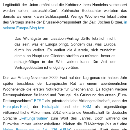
Legitimität der Union erhöht und die Kohärenz ihres Handelns verbessert
werden sollen, abzuschließen“. Zahlreiche Beobachter werteten das
damals als einen klaren Schlusspunkt. Wenige Wochen vor Inkrafttreten
des Vertrags stellte der Brüssel-Korrespondent der
Zeit,
Jochen Bittner,
in
seinem Europa-Blog fest
:
Das Wichtigste am Lissabon-Vertrag dürfte letztlich nicht
das sein, was er Europa bringt. Sondern das, was Europa
durch ihn verliert. Es verliert die Ausrede, sich zunächst
einmal an Haupt und Gliedern straffen zu müssen, bevor es
schlagkräftiger in der Welt wirken kann. Die Zeit der
Vertragsdebatten ist endgültig vorüber.
Das war Anfang November 2009. Fast auf den Tag genau ein halbes Jahr
später beschloss der Europäische Rat an einem abenteuerlichen
Wochenende die ersten Notkredite für Griechenland. Es folgten weitere
Rettungsaktionen für Irland und Portugal, die Gründung des ersten „Euro-
Rettungsschirms“
EFSF
als privatrechtliche Aktiengesellschaft, dann der
Euro-plus-Pakt
, der
Fiskalpakt
und der
ESM
als eigenständige
völkerrechtliche Abkommen. 2012 erklärte die Gesellschaft für deutsche
Sprache „
Rettungsroutine
“ zum Wort des Jahres. Doch während die
Eurokrise immer weiter eskalierte, blieben die EU-Verträge (bis auf eine
kleine Ergänzung in Art. 136 AEUV
) unangetastet. Statt dass ein