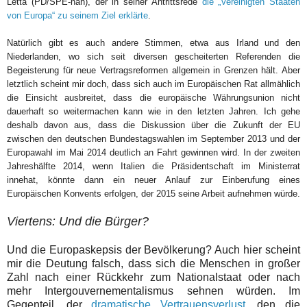
Letta (PD/SPE-nah), der in seiner Antrittsrede
die „Vereinigten Staaten
von Europa“ zu seinem Ziel erklärte
.
Natürlich gibt es auch andere Stimmen, etwa aus Irland und den
Niederlanden, wo sich seit diversen gescheiterten Referenden die
Begeisterung für neue Vertragsreformen allgemein in Grenzen hält. Aber
letztlich scheint mir doch, dass sich auch im Europäischen Rat allmählich
die Einsicht ausbreitet, dass die europäische Währungsunion nicht
dauerhaft so weitermachen kann wie in den letzten Jahren. Ich gehe
deshalb davon aus, dass die Diskussion über die Zukunft der EU
zwischen den deutschen Bundestagswahlen im September 2013 und der
Europawahl im Mai 2014 deutlich an Fahrt gewinnen wird. In der zweiten
Jahreshälfte 2014, wenn Italien die Präsidentschaft im Ministerrat
innehat, könnte dann ein neuer Anlauf zur Einberufung eines
Europäischen Konvents erfolgen, der 2015 seine Arbeit aufnehmen würde.
Viertens: Und die Bürger?
Und die Europaskepsis der Bevölkerung? Auch hier scheint
mir die Deutung falsch, dass sich die Menschen in großer
Zahl nach einer Rückkehr zum Nationalstaat oder nach
mehr Intergouvernementalismus sehnen würden. Im
Gegenteil, der
dramatische Vertrauensverlust
, den die