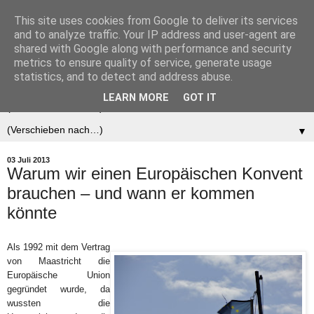
This site uses cookies from Google to deliver its services
Der (europäische)
and to analyze traffic. Your IP address and user-agent are
shared with Google along with performance and security
Föderalist
metrics to ensure quality of service, generate usage
statistics, and to detect and address abuse.
LEARN MORE
GOT IT
▼
▼
03 Juli 2013
Warum wir einen Europäischen Konvent
brauchen – und wann er kommen
könnte
Als 1992 mit dem Vertrag
von Maastricht die
Europäische Union
gegründet wurde, da
wussten die