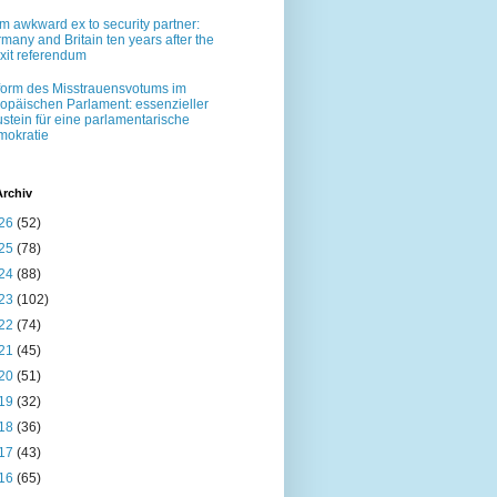
m awkward ex to security partner:
many and Britain ten years after the
xit referendum
orm des Misstrauensvotums im
opäischen Parlament: essenzieller
stein für eine parlamentarische
okratie
Archiv
26
(52)
25
(78)
24
(88)
23
(102)
22
(74)
21
(45)
20
(51)
19
(32)
18
(36)
17
(43)
16
(65)