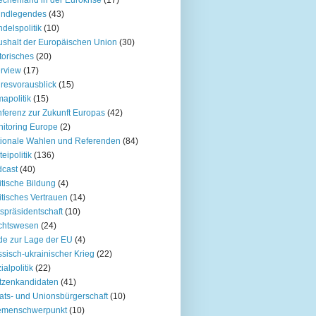
undlegendes
(43)
delspolitik
(10)
shalt der Europäischen Union
(30)
torisches
(20)
erview
(17)
resvorausblick
(15)
mapolitik
(15)
ferenz zur Zukunft Europas
(42)
itoring Europe
(2)
ionale Wahlen und Referenden
(84)
teipolitik
(136)
cast
(40)
itische Bildung
(4)
itisches Vertrauen
(14)
spräsidentschaft
(10)
chtswesen
(24)
e zur Lage der EU
(4)
sisch-ukrainischer Krieg
(22)
ialpolitik
(22)
tzenkandidaten
(41)
ats- und Unionsbürgerschaft
(10)
emenschwerpunkt
(10)