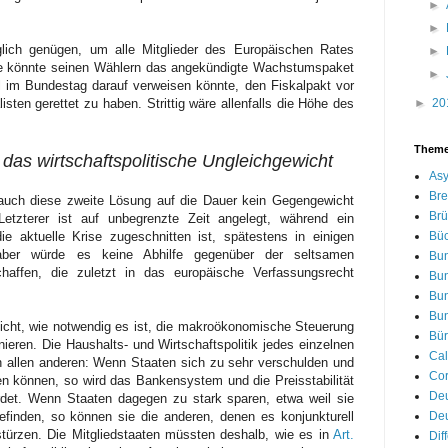
►
►
lich genügen, um alle Mitglieder des Europäischen Rates
►
nde könnte seinen Wählern das angekündigte Wachstumspaket
►
l im Bundestag darauf verweisen könnte, den Fiskalpakt vor
►
20
sten gerettet zu haben. Strittig wäre allenfalls die Höhe des
Them
as wirtschaftspolitische Ungleichgewicht
Asy
Bre
uch diese zweite Lösung auf die Dauer kein Gegengewicht
Brü
etzterer ist auf unbegrenzte Zeit angelegt, während ein
Bü
e aktuelle Krise zugeschnitten ist, spätestens in einigen
aber würde es keine Abhilfe gegenüber der seltsamen
Bu
affen, die zuletzt in das europäische Verfassungsrecht
Bu
Bu
Bu
licht, wie notwendig es ist, die makroökonomische Steuerung
Bür
eren. Die Haushalts- und Wirtschaftspolitik jedes einzelnen
Cal
in allen anderen: Wenn Staaten sich zu sehr verschulden und
Cor
len können, so wird das Bankensystem und die Preisstabilität
De
det. Wenn Staaten dagegen zu stark sparen, etwa weil sie
Deu
finden, so können sie die anderen, denen es konjunkturell
stürzen. Die Mitgliedstaaten müssten deshalb, wie es in
Art.
Dif