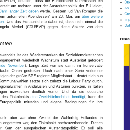
k./ELDR) deutlich, dass die Europäische Kommission ein
Übe
zeit am meisten unter der Austeritätspolitik der EU leidet,
An 
 Jahr länger Zeit geben
werde. Gestern lud Van Rompuy die
Gas
inem „informellen Abendessen“ am 23. Mai, um
über weitere
Imp
en
. Und das Erstaunlichste dabei ist, dass nicht einmal die
Dat
Angela Merkel (CDU/EVP)
gegen diese Abkehr von dem
Frisch
raten
eswandels ist das Wiedererstarken der Sozialdemokratischen
rgangenheit wiederholt Wachstum statt Austerität gefordert
nde November
). Lange Zeit war sie damit im konservativ
 taube Ohren gestoßen. Doch nach einer Serie verlorener
ien der größte SPE-regierte Mitgliedstaat – deutet sich nun
Kommunalwahlen setzte sich zuletzt die Labour Party durch,
ionalwahlen in Andalusien und Asturien punkten, in Italien
gen inzwischen deutlich vorne. Und da die deutsche
ng des Fiskalpakts
eine Zweidrittelmehrheit benötigt
, kann die
uropapolitik mitreden und eigene Bedingungen für ihre
unkt aber war ohne Zweifel der Wahlerfolg Hollandes in
n angetreten war, den Fiskalpakt nachzuverhandeln. Dieses
ern der europäischen Austeritätspolitik: Er soll alle