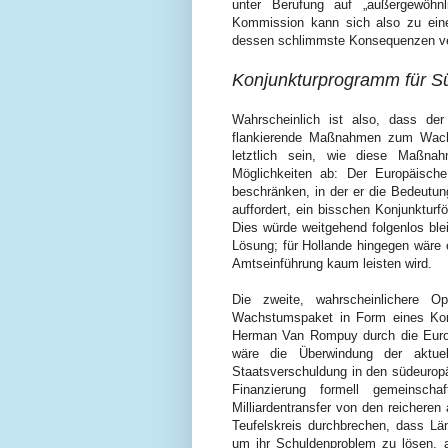
unter Berufung auf „außergewöhnl
Kommission kann sich also zu eine
dessen schlimmste Konsequenzen ve
Konjunkturprogramm für S
Wahrscheinlich ist also, dass der 
flankierende Maßnahmen zum Wachs
letztlich sein, wie diese Maßna
Möglichkeiten ab: Der Europäische
beschränken, in der er die Bedeutun
auffordert, ein bisschen Konjunkturf
Dies würde weitgehend folgenlos bl
Lösung; für Hollande hingegen wäre e
Amtseinführung kaum leisten wird.
Die zweite, wahrscheinlichere 
Wachstumspaket in Form eines Kon
Herman Van Rompuy durch die Euro
wäre die Überwindung der aktuel
Staatsverschuldung in den südeurop
Finanzierung formell gemeinscha
Milliardentransfer von den reicheren
Teufelskreis durchbrechen, dass Lä
um ihr Schuldenproblem zu lösen, a