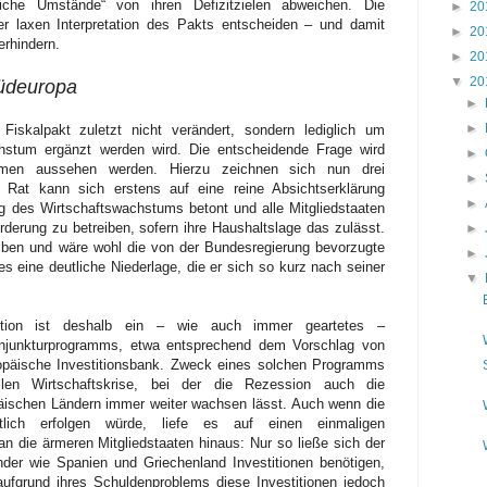
iche Umstände“ von ihren Defizitzielen abweichen. Die
►
20
r laxen Interpretation des Pakts entscheiden – und damit
►
20
rhindern.
►
20
▼
20
üdeuropa
►
►
Fiskalpakt zuletzt nicht verändert, sondern lediglich um
tum ergänzt werden wird. Die entscheidende Frage wird
►
hmen aussehen werden. Hierzu zeichnen sich nun drei
►
 Rat kann sich erstens auf eine reine Absichtserklärung
►
g des Wirtschaftswachstums betont und alle Mitgliedstaaten
örderung zu betreiben, sofern ihre Haushaltslage das zulässt.
►
eiben und wäre wohl die von der Bundesregierung bevorzugte
►
s eine deutliche Niederlage, die er sich so kurz nach seiner
▼
Option ist deshalb ein – wie auch immer geartetes –
junkturprogramms, etwa entsprechend dem Vorschlag von
päische Investitionsbank. Zweck eines solchen Programms
len Wirtschaftskrise, bei der die Rezession auch die
äischen Ländern immer weiter wachsen lässt. Auch wenn die
ftlich erfolgen würde, liefe es auf einen einmaligen
 an die ärmeren Mitgliedstaaten hinaus: Nur so ließe sich der
nder wie Spanien und Griechenland Investitionen benötigen,
ufgrund ihres Schuldenproblems diese Investitionen jedoch