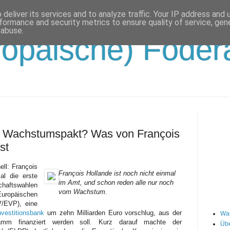
deliver its services and to analyze traffic. Your IP address and
formance and security metrics to ensure quality of service, ge
 abuse.
opäische) Födera
 Wachstumspakt? Was von François
st
ell: François
François Hollande ist noch nicht einmal
l die erste
im Amt, und schon reden alle nur noch
chaftswahlen
vom Wachstum.
Europäischen
/EVP), eine
nvestitionsbank
um zehn Milliarden Euro vorschlug, aus der
Wa
ramm finanziert werden soll. Kurz darauf machte der
Übe