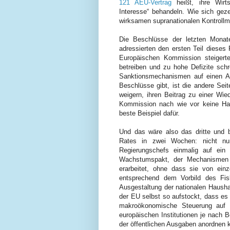
121 AEU-Vertrag
heißt,
ihre Wirt
Interesse“ behandeln. Wie sich gezei
wirksamen supranationalen Kontroll
Die Beschlüsse der letzten Monat
adressierten den ersten Teil dieses 
Europäischen Kommission steigerte
betreiben und zu hohe Defizite sch
Sanktionsmechanismen auf einen Au
Beschlüsse gibt, ist die andere Seit
weigern, ihren Beitrag zu einer Wie
Kommission nach wie vor keine Ha
beste Beispiel dafür.
Und das wäre also das dritte und 
Rates in zwei Wochen: nicht nu
Regierungschefs einmalig auf ein 
Wachstumspakt, der Mechanismen 
erarbeitet, ohne dass sie von ein
entsprechend dem Vorbild des Fis
Ausgestaltung der nationalen Hausha
der EU selbst so aufstockt, dass es 
makroökonomische Steuerung auf 
europäischen Institutionen je nach 
der öffentlichen Ausgaben anordnen 