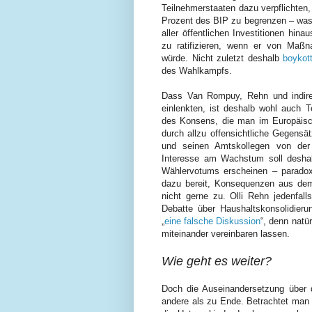
Teilnehmerstaaten dazu verpflichten,
Prozent des BIP zu begrenzen – was
aller öffentlichen Investitionen hina
zu ratifizieren, wenn er von Maß
würde. Nicht zuletzt deshalb
boykot
des Wahlkampfs.
Dass Van Rompuy, Rehn und indire
einlenkten, ist deshalb wohl auch 
des Konsens, die man im Europäisch
durch allzu offensichtliche Gegens
und seinen Amtskollegen von der
Interesse am Wachstum soll deshal
Wählervotums erscheinen – paradoxe
dazu bereit, Konsequenzen aus de
nicht gerne zu. Olli Rehn jedenfall
Debatte über Haushaltskonsolidieru
„
eine falsche Diskussion
“, denn natü
miteinander vereinbaren lassen.
Wie geht es weiter?
Doch die Auseinandersetzung über d
andere als zu Ende. Betrachtet man 