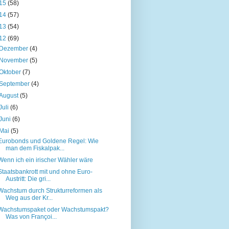
15
(58)
14
(57)
13
(54)
12
(69)
Dezember
(4)
November
(5)
Oktober
(7)
September
(4)
August
(5)
Juli
(6)
Juni
(6)
Mai
(5)
Eurobonds und Goldene Regel: Wie
man dem Fiskalpak...
Wenn ich ein irischer Wähler wäre
Staatsbankrott mit und ohne Euro-
Austritt: Die gri...
Wachstum durch Strukturreformen als
Weg aus der Kr...
Wachstumspaket oder Wachstumspakt?
Was von Françoi...