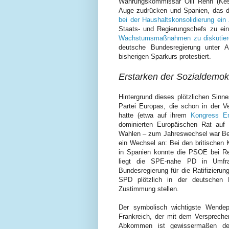
Währungskommissar Olli Rehn (Kes
Auge zudrücken und Spanien, das der
bei der Haushaltskonsolidierung ein
Staats- und Regierungschefs zu e
Wachstumsmaßnahmen zu diskutier
deutsche Bundesregierung
unter 
bisherigen Sparkurs protestiert.
Erstarken der Sozialdemok
Hintergrund dieses plötzlichen Sinn
Partei Europas, die schon in der Ve
hatte (etwa auf ihrem
Kongress E
dominierten Europäischen Rat auf
Wahlen – zum Jahreswechsel war Belg
ein Wechsel an: Bei den britischen 
in Spanien konnte die PSOE bei Reg
liegt die SPE-nahe PD in Umfra
Bundesregierung für die Ratifizieru
SPD plötzlich in der deutschen E
Zustimmung stellen.
Der symbolisch wichtigste Wendep
Frankreich, der mit dem Verspreche
Abkommen ist gewissermaßen der K