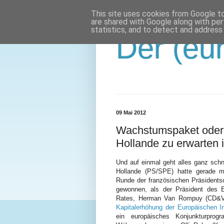
This site uses cookies from Google to 
are shared with Google along with per
statistics, and to detect and address
Der (eur
09 Mai 2012
Wachstumspaket oder
Hollande zu erwarten i
Und auf einmal geht alles ganz schn
Hollande (PS/SPE)
hatte gerade ma
Runde der französischen Präsidents
gewonnen, als der Präsident des 
Rates, Herman Van Rompuy (CD&V
Kapitalerhöhung der Europäischen I
ein europäisches Konjunkturprog