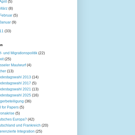
April
(5)
März
(8)
Februar
(5)
Januar
(9)
11
(33)
en
l- und Migrationspolitik
(22)
xit
(25)
sseler Maulwurf
(4)
cher
(13)
ndestagswahl 2013
(14)
ndestagswahl 2017
(5)
ndestagswahl 2021
(13)
ndestagswahl 2025
(16)
gerbeteiligung
(36)
l for Papers
(5)
onakrise
(5)
utsches Europa?
(42)
tschland und Frankreich
(20)
ferenzierte Integration
(25)