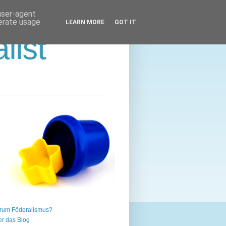
 user-agent
nerate usage
LEARN MORE
GOT IT
list
rum Föderalismus?
r das Blog