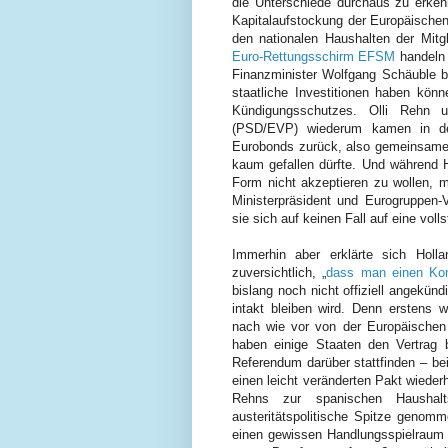
die Unterschiede durchaus zu erken
Kapitalaufstockung der Europäischen
den nationalen Haushalten der Mitg
Euro-Rettungsschirm EFSM
handeln 
Finanzminister Wolfgang Schäuble 
staatliche Investitionen haben kön
Kündigungsschutzes. Olli Rehn 
(PSD/EVP) wiederum kamen in den
Eurobonds
zurück,
also gemeinsamen
kaum gefallen dürfte. Und während H
Form nicht akzeptieren zu wollen, 
Ministerpräsident und Eurogruppen-
sie sich auf keinen Fall auf eine vo
Immerhin aber erklärte sich Holl
zuversichtlich, „
dass man einen Kom
bislang noch nicht offiziell angekün
intakt bleiben wird. Denn erstens 
nach wie vor von der Europäischen 
haben einige Staaten den Vertrag b
Referendum darüber stattfinden – be
einen leicht veränderten Pakt wiederh
Rehns zur spanischen Haushalt
austeritätspolitische Spitze genom
einen gewissen Handlungsspielraum 