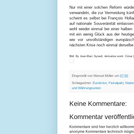
Nur mit einer solchen Reform würde
verwandeln, die zur Vermeidung künft
scheint es selbst bei François Holla
auf nationale Souveränität einlass
wohl wieder einmal bei einer halbe
mit ein wenig Glück aus der heutig
wie vor unvollständigen europäisc
nächsten Krise noch einmal derselbe 
Bild: By Jean-Marc Ayrault, derivative work: César 
Eingestellt von
Manuel Müller
um
07:00
Schlagwörter:
Eurokrise
,
Fiskalpakt
,
Natio
und Währungsunion
Keine Kommentare:
Kommentar veröffentl
Kommentare sind hier herzlich willkom
anonyme Kommentare technisch möglich si