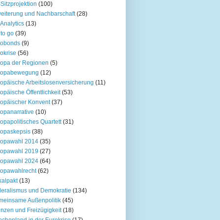
Sitzprojektion
(100)
eiterung und Nachbarschaft
(28)
Analytics
(13)
to go
(39)
robonds
(9)
okrise
(56)
opa der Regionen
(5)
ropabewegung
(12)
opäische Arbeitslosenversicherung
(11)
opäische Öffentlichkeit
(53)
opäischer Konvent
(37)
opanarrative
(10)
opapolitisches Quartett
(31)
opaskepsis
(38)
ropawahl 2014
(35)
ropawahl 2019
(27)
ropawahl 2024
(64)
opawahlrecht
(62)
kalpakt
(13)
eralismus und Demokratie
(134)
einsame Außenpolitik
(45)
nzen und Freizügigkeit
(18)
echenland in der Eurokrise
(17)