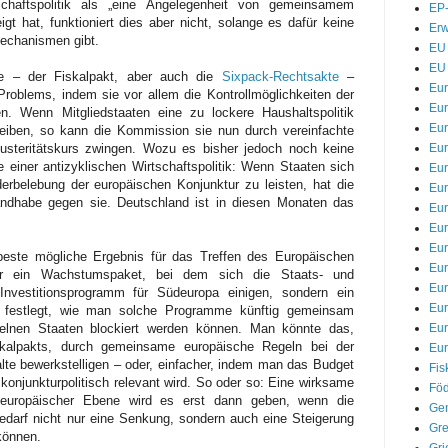
schaftspolitik als „eine Angelegenheit von gemeinsamem
EP-
gt hat, funktioniert dies aber nicht, solange es dafür keine
Erw
mechanismen gibt.
EU 
EU 
e – der Fiskalpakt, aber auch die
Sixpack-Rechtsakte
–
Eu
Problems, indem sie vor allem die Kontrollmöglichkeiten der
Eur
n. Wenn Mitgliedstaaten eine zu lockere Haushaltspolitik
Eur
reiben, so kann die Kommission sie nun durch vereinfachte
Eu
steritätskurs zwingen. Wozu es bisher jedoch noch keine
e einer antizyklischen Wirtschaftspolitik: Wenn Staaten sich
Eur
derbelebung der europäischen Konjunktur zu leisten, hat die
Eur
ndhabe gegen sie. Deutschland ist in diesen Monaten das
Eur
Eur
Eur
beste mögliche Ergebnis für das Treffen des Europäischen
Eur
r ein Wachstumspaket, bei dem sich die Staats- und
Eu
Investitionsprogramm für Südeuropa einigen, sondern ein
Eu
festlegt, wie man solche Programme künftig gemeinsam
Eu
zelnen Staaten blockiert werden können. Man könnte das,
kalpakts, durch gemeinsame europäische Regeln bei der
Eur
lte bewerkstelligen – oder, einfacher, indem man das Budget
Fis
konjunkturpolitisch relevant wird. So oder so: Eine wirksame
Föd
europäischer Ebene wird es erst dann geben, wenn die
Gem
Bedarf nicht nur eine Senkung, sondern auch eine Steigerung
Gre
können.
Gri