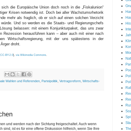
Gr
 sich die Europäische Union doch noch in die „Fiskalunion“
Han
iger Krisen notwendig ist. Doch bei aller Wachstumsrhetorik
Hau
nde mehr als fraglich, ob er sich auf einen solchen Verzicht
en würde. Und so werden es die Staats- und Regierungschefs
His
n Lösung belassen: mit einem Konjunkturpaket, das uns zwar
Int
en Rezession herausführen kann – aber auch mit einer nach
Jah
hen Wirtschaftsregierung, mit der uns spätestens in der
Kli
Ärger droht.
Kon
Mon
[
CC-BY-2.0
],
via Wikimedia Commons
.
Nat
Par
Pod
Pol
nale Wahlen und Referenden
,
Parteipolitik
,
Vertragsreform
,
Wirtschafts-
Pol
Rat
Re
Red
Rus
Soz
ichen
Spi
Sta
men und werden nach der Sichtung freigeschaltet. Auch wenn
Th
nd, ist es für eine offene Diskussion hilfreich, wenn Sie Ihre