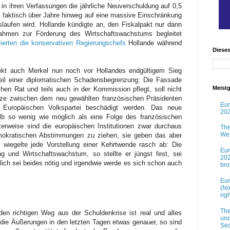
 in ihren Verfassungen die jährliche Neuverschuldung auf 0,5
 faktisch über Jahre hinweg auf eine massive Einschränkung
uslaufen wird.
Hollande kündigte an, den Fiskalpakt nur dann
nahmen zur Förderung des Wirtschaftswachstums begleitet
tierten die konservativen Regierungschefs
Hollande während
Diese
kt auch Merkel nun noch vor Hollandes endgültigem Sieg
Teil einer diplomatischen Schadensbegrenzung: Die Fassade
Meistg
en Rat und teils auch in der Kommission pflegt, soll nicht
ätze zwischen dem neu gewählten französischen Präsidenten
Eur
 Europäischen Volkspartei beschädigt werden. Das neue
202
b so wenig wie möglich als eine Folge des französischen
rweise sind die europäischen Institutionen zwar durchaus
The
Wes
mokratischen Abstimmungen zu ziehen, sie geben das aber
s wiegelte jede Vorstellung einer Kehrtwende rasch ab: Die
Eur
ng und Wirtschaftswachstum, so stellte er jüngst fest, sei
202
rlich sei beides nötig und irgendwie werde es sich schon auch
br
Eur
(No
rig
The
en richtigen Weg aus der Schuldenkrise ist real und alles
und
die Äußerungen in den letzten Tagen etwas genauer, so sind
Sec