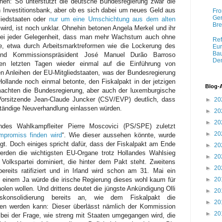
nen: So unterstützt die deutsche Bundesregierung zwar die
 Investitionsbank, aber ob es sich dabei um neues Geld aus
Fro
Ger
liedstaaten oder
nur um eine Umschichtung aus dem alten
Bre
wird, ist noch unklar. Ohnehin betonen Angela Merkel und ihr
bei jeder Gelegenheit, dass man mehr Wachstum auch ohne
Ref
ne, etwa durch Arbeitsmarktreformen wie die Lockerung des
Eur
Bau
und Kommissionspräsident José Manuel Durão Barroso
Dem
 letzten Tagen wieder einmal auf die Einführung von
 Anleihen der EU-Mitgliedstaaten, was der Bundesregierung
ollande noch einmal betonte, den Fiskalpakt in der jetzigen
Blog-
machten die Bundesregierung, aber auch der luxemburgische
Vorsitzende Jean-Claude Juncker (CSV/EVP) deutlich, dass
►
20
llständige Neuverhandlung einlassen würden.
►
20
►
20
andes Wahlkampfleiter Pierre Moscovici (PS/SPE) zuletzt
►
20
promiss finden wird
“. Wie dieser aussehen könnte, wurde
digt. Doch einiges spricht dafür, dass der Fiskalpakt am Ende
►
20
werden die wichtigsten EU-Organe trotz Hollandes Wahlsieg
►
20
Volkspartei dominiert, die hinter dem Pakt steht. Zweitens
►
20
ereits ratifiziert und in Irland wird schon am 31. Mai ein
►
20
i einem Ja würde die irische Regierung dieses wohl kaum für
olen wollen. Und drittens deutet die jüngste Ankündigung Olli
►
20
skonsolidierung bereits an, wie dem Fiskalpakt die
►
20
men werden kann: Dieser überlässt nämlich der Kommission
►
20
bei der Frage, wie streng mit Staaten umgegangen wird, die