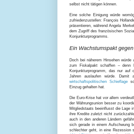
selbst nicht tätigen können.
Eine solche Einigung würde womög
zufriedenzustellen: François Holla
präsentieren, während Angela Merke
dem Zugriff des französischen Soziali
Konjunkturprogramms.
Ein Wachstumspakt gegen d
Doch bei näherem Hinsehen würde a
zum Fiskalpakt schaffen – denn L
Konjunkturprogramm, das nur auf di
Jahren auslaufen würde. Damit 
wirtschaftspolitischen Schieflage
sch
Einzug gehalten hat.
Die Euro-Krise hat vor allem verdeut
der Währungsunion besser zu koordini
Mitgliedstaats beeinflusst die Lage 
ihre Kredite zuletzt nicht zurückzah
auch in den anderen Ländern gefähr
sich gerade in einem Aufschwung be
schlechter geht, in eine Rezession 