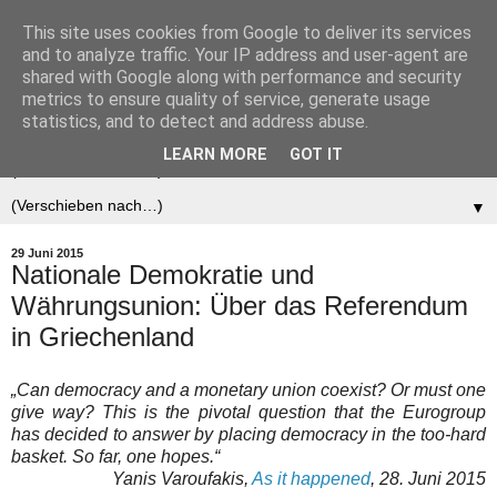
This site uses cookies from Google to deliver its services
Der (europäische)
and to analyze traffic. Your IP address and user-agent are
shared with Google along with performance and security
Föderalist
metrics to ensure quality of service, generate usage
statistics, and to detect and address abuse.
LEARN MORE
GOT IT
▼
▼
29 Juni 2015
Nationale Demokratie und
Währungsunion: Über das Referendum
in Griechenland
„Can democracy and a monetary union coexist? Or must one
give way? This is the pivotal question that the Eurogroup
has decided to answer by placing democracy in the too-hard
basket. So far, one hopes.“
Yanis Varoufakis,
As it happened
, 28. Juni 2015