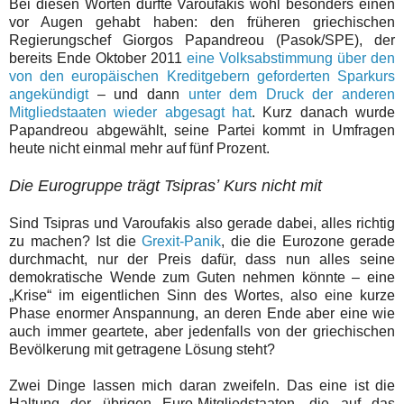
Bei diesen Worten dürfte Varoufakis wohl besonders einen
vor Augen gehabt haben: den früheren griechischen
Regierungschef Giorgos Papandreou (Pasok/SPE), der
bereits Ende Oktober 2011
eine Volksabstimmung über den
von den europäischen Kreditgebern geforderten Sparkurs
angekündigt
– und dann
unter dem Druck der anderen
Mitgliedstaaten wieder abgesagt hat
. Kurz danach wurde
Papandreou abgewählt, seine Partei kommt in Umfragen
heute nicht einmal mehr auf fünf Prozent.
Die Eurogruppe trägt Tsiprasʼ Kurs nicht mit
Sind Tsipras und Varoufakis also gerade dabei, alles richtig
zu machen? Ist die
Grexit-Panik
, die die Eurozone gerade
durchmacht, nur der Preis dafür, dass nun alles seine
demokratische Wende zum Guten nehmen könnte – eine
„Krise“ im eigentlichen Sinn des Wortes, also eine kurze
Phase enormer Anspannung, an deren Ende aber eine wie
auch immer geartete, aber jedenfalls von der griechischen
Bevölkerung mit getragene Lösung steht?
Zwei Dinge lassen mich daran zweifeln. Das eine ist die
Haltung der übrigen Euro-Mitgliedstaaten, die auf das