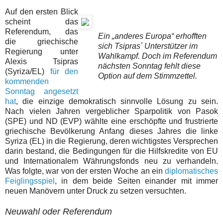
Auf den ersten Blick
scheint das
Referendum, das
Ein „anderes Europa“ erhofften
die griechische
sich Tsiprasʼ Unterstützer im
Regierung unter
Wahlkampf. Doch im Referendum
Alexis Tsipras
nächsten Sonntag fehlt diese
(Syriza/EL)
für den
Option auf dem Stimmzettel.
kommenden
Sonntag angesetzt
hat
, die einzige demokratisch sinnvolle Lösung zu sein.
Nach vielen Jahren vergeblicher Sparpolitik von Pasok
(SPE) und ND (EVP) wählte eine erschöpfte und frustrierte
griechische Bevölkerung Anfang dieses Jahres die linke
Syriza (EL) in die Regierung, deren wichtigstes Versprechen
darin bestand, die Bedingungen für die Hilfskredite von EU
und Internationalem Währungsfonds neu zu verhandeln.
Was folgte, war von der ersten Woche an ein
diplomatisches
Feiglingsspiel
, in dem beide Seiten einander mit immer
neuen Manövern unter Druck zu setzen versuchten.
Neuwahl oder Referendum