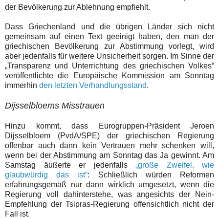
d
er Bevölkerung zur Ablehnung empfiehlt.
Dass Griechenland und die übrigen
Länder
sich nicht
gemeinsam
auf einen Text
ge
einigt
hab
en, den man der
griechischen Bevölkerung zur Abstimmung vorlegt,
wird
aber jedenfalls
für
weitere Unsicherheit
sorgen
.
Im Sinne der
„
Transparenz und Unterrichtung des griechischen Volkes“
veröffentlichte die Europäische Kommission am Sonntag
immerhin
den letzten Verhandlungsstand
.
Dijsselbloems Misstrauen
Hinzu kommt, dass Eurogruppen-Präsident Jeroen
Dijsselbloem (PvdA/SPE) der griechischen Regierung
offenbar auch dann kein Vertrauen mehr schenken will,
wenn bei der Abstimmung am Sonntag das Ja gewinnt. Am
Samstag äußerte er jedenfalls
„große Zweifel, wie
glaubwürdig das ist“
: Schließlich würden Reformen
erfahrungsgemäß nur dann wirklich umgesetzt, wenn die
Regierung voll dahinterstehe, was angesichts der Nein-
Empfehlung der Tsipras-Regierung offensichtlich nicht der
Fall ist.