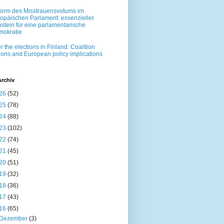
orm des Misstrauensvotums im
opäischen Parlament: essenzieller
stein für eine parlamentarische
okratie
er the elections in Finland: Coalition
ions and European policy implications
Archiv
26
(52)
25
(78)
24
(88)
23
(102)
22
(74)
21
(45)
20
(51)
19
(32)
18
(36)
17
(43)
16
(65)
Dezember
(3)