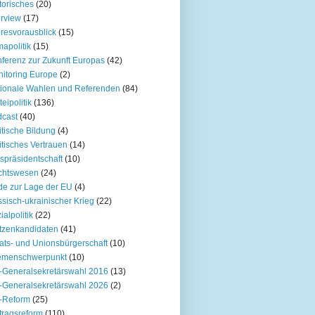
torisches
(20)
erview
(17)
resvorausblick
(15)
mapolitik
(15)
ferenz zur Zukunft Europas
(42)
itoring Europe
(2)
ionale Wahlen und Referenden
(84)
teipolitik
(136)
cast
(40)
itische Bildung
(4)
itisches Vertrauen
(14)
spräsidentschaft
(10)
chtswesen
(24)
e zur Lage der EU
(4)
sisch-ukrainischer Krieg
(22)
ialpolitik
(22)
tzenkandidaten
(41)
ats- und Unionsbürgerschaft
(10)
emenschwerpunkt
(10)
Generalsekretärswahl 2016
(13)
Generalsekretärswahl 2026
(2)
-Reform
(25)
tragsreform
(110)