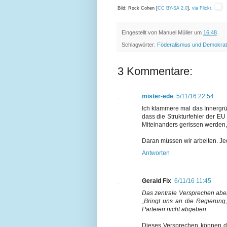
Bild: Rock Cohen [
CC BY-SA 2.0
],
via Flickr
.
Eingestellt von
Manuel Müller
um
16:48
Schlagwörter:
Föderalismus und Demokrat
3 Kommentare:
mister-ede
5/11/16 22:54
Ich klammere mal das Innergrün
dass die Strukturfehler der E
Miteinanders gerissen werden,
Daran müssen wir arbeiten. Jed
Antworten
Gerald Fix
6/11/16 11:45
Das zentrale Versprechen abe
„Bringt uns an die Regierung
Parteien nicht abgeben
Dieses Versprechen können di