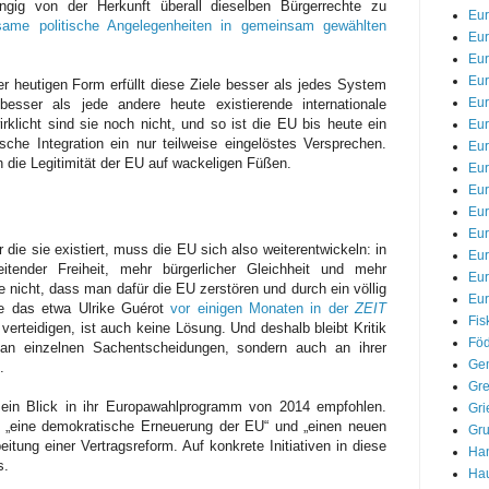
ngig von der Herkunft überall dieselben Bürgerrechte zu
Eu
ame politische Angelegenheiten in gemeinsam gewählten
Eur
Eur
Eu
r heutigen Form erfüllt diese Ziele besser als jedes System
Eur
besser als jede andere heute existierende internationale
klicht sind sie noch nicht, und so ist die EU bis heute ein
Eur
sche Integration ein nur teilweise eingelöstes Versprechen.
Eur
h die Legitimität der EU auf wackeligen Füßen.
Eur
Eur
Eur
Eu
die sie existiert, muss die EU sich also weiterentwickeln: in
Eu
itender Freiheit, mehr bürgerlicher Gleichheit und mehr
Eu
e nicht, dass man dafür die EU zerstören und durch ein völlig
Eur
e das etwa Ulrike Guérot
vor einigen Monaten in der
ZEIT
Fis
verteidigen, ist auch keine Lösung. Und deshalb bleibt Kritik
Föd
an einzelnen Sachentscheidungen, sondern auch an ihrer
Gem
.
Gre
ein Blick in ihr Europawahlprogramm von 2014 empfohlen.
Gri
 „eine demokratische Erneuerung der EU“ und „einen neuen
Gr
tung einer Vertragsreform. Auf konkrete Initiativen in diese
Han
s.
Hau