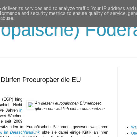
deliver its services and to analyze traffic. Your IP address and
formance and security metrics to ensure quality of service, ge
 abuse.
opäische) Födera
: Dürfen Proeuropäer die EU
i (EGP) hing
An diesem europäischen Blumenbeet
chief. Nicht
gibt es nun wirklich nichts auszusetzen.
zwei Jahren
in
wei Wochen
e seit 2009
orsitzenden im Europäischen Parlament gewesen war, ihren
Wa
ew im
Deutschlandfunk
übte sie dabei einige Kritik an ihren
Übe