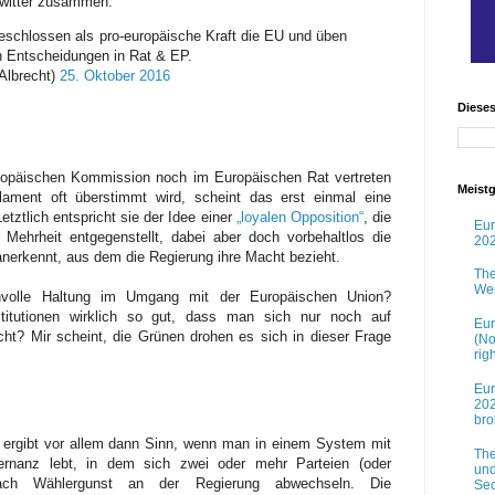
Twitter zusammen:
eschlossen als pro-europäische Kraft die EU und üben
en Entscheidungen in Rat & EP.
Albrecht)
25. Oktober 2016
Diese
Europäischen Kommission noch im Europäischen Rat vertreten
Meistg
ament oft überstimmt wird, scheint das erst einmal eine
etztlich entspricht sie der Idee einer
„loyalen Opposition“
, die
Eur
n Mehrheit entgegenstellt, dabei aber doch vorbehaltlos die
202
anerkennt, aus dem die Regierung ihre Macht bezieht.
The
Wes
nnvolle Haltung im Umgang mit der Europäischen Union?
stitutionen wirklich so gut, dass man sich nur noch auf
Eur
ht? Mir scheint,
die Grünen drohen es sich in dieser Frage
(No
rig
Eur
202
br
n ergibt vor allem dann Sinn, wenn man in einem System mit
The
lternanz lebt, in dem sich zwei oder mehr Parteien (oder
und
nach Wählergunst an der Regierung abwechseln. Die
Sec