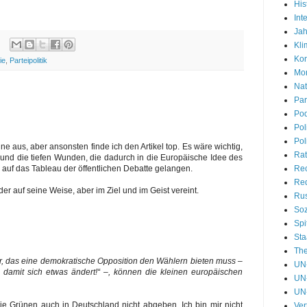
His
Int
Jah
Kli
Kon
ie
,
Parteipolitik
Mon
Nat
Par
Pod
Pol
Pol
e aus, aber ansonsten finde ich den Artikel top. Es wäre wichtig,
Rat
U und die tiefen Wunden, die dadurch in die Europäische Idee des
Re
 auf das Tableau der öffentlichen Debatte gelangen.
Red
er auf seine Weise, aber im Ziel und im Geist vereint.
Rus
Soz
Spi
Sta
Th
r, das eine demokratische Opposition den Wählern bieten muss –
UN-
, damit sich etwas ändert!“ –, können die kleinen europäischen
UN-
UN
e Grünen auch in Deutschland nicht abgeben. Ich bin mir nicht
Ver