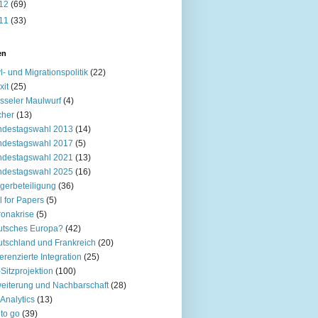
12
(69)
11
(33)
en
l- und Migrationspolitik
(22)
xit
(25)
sseler Maulwurf
(4)
cher
(13)
ndestagswahl 2013
(14)
ndestagswahl 2017
(5)
ndestagswahl 2021
(13)
ndestagswahl 2025
(16)
gerbeteiligung
(36)
l for Papers
(5)
onakrise
(5)
utsches Europa?
(42)
tschland und Frankreich
(20)
ferenzierte Integration
(25)
Sitzprojektion
(100)
eiterung und Nachbarschaft
(28)
Analytics
(13)
to go
(39)