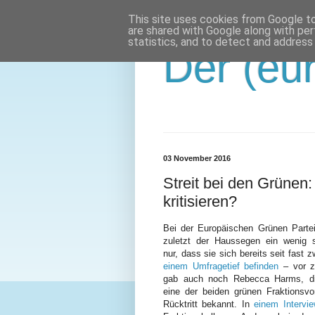
This site uses cookies from Google to 
are shared with Google along with per
statistics, and to detect and address
Der (eur
03 November 2016
Streit bei den Grünen
kritisieren?
Bei der Europäischen Grünen Parte
zuletzt der Haussegen ein wenig s
nur, dass sie sich bereits seit fast 
einem Umfragetief befinden
– vor z
gab auch noch Rebecca Harms, di
eine der beiden grünen Fraktionsv
Rücktritt bekannt. In
einem Intervi