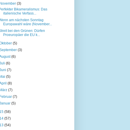
November
(3)
Perfekter Bikameralismus: Das
italienische Verfass...
Wenn am nächsten Sonntag
Europawahl wäre (November...
Streit bei den Grünen: Dürfen
Proeuropäer die EU k...
Oktober
(5)
September
(3)
August
(6)
Juli
(6)
Juni
(7)
Mai
(5)
April
(8)
März
(7)
Februar
(7)
Januar
(5)
15
(58)
14
(57)
13
(54)