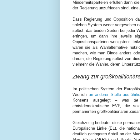
Minderheitsparteien erfüllen dann die
der Regierung unzufrieden sind, eine 
Dass Regierung und Opposition da
solchen System weder vorgesehen noc
selbst, das beiden Seiten bei jeder W
erringen, um dann ihre jeweils e
Oppositionsparteien wenigstens teil
wären sie als Wahlalternative nutz
machen, wie man Dinge anders oder 
darum, die Regierung selbst von dies
vielmehr die Wähler, deren Unterstüt
Zwang zur großkoalitionä
Im politischen System der Europäis
Wie ich
an anderer Stelle ausführl
Konsens ausgelegt – was
de
christdemokratische EVP, die so
permanenten großkoalitionären Zusa
Gleichzeitig bedeutet diese permanen
Europäische Linke (EL), die nation
deutlich geringeren Anteil an der Ma
May (Cons./AKRE) und Beata Szydł