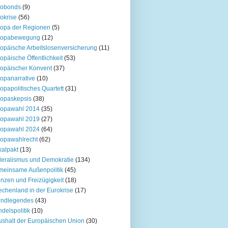
robonds
(9)
okrise
(56)
opa der Regionen
(5)
ropabewegung
(12)
opäische Arbeitslosenversicherung
(11)
opäische Öffentlichkeit
(53)
opäischer Konvent
(37)
opanarrative
(10)
opapolitisches Quartett
(31)
opaskepsis
(38)
ropawahl 2014
(35)
ropawahl 2019
(27)
ropawahl 2024
(64)
opawahlrecht
(62)
kalpakt
(13)
eralismus und Demokratie
(134)
einsame Außenpolitik
(45)
nzen und Freizügigkeit
(18)
echenland in der Eurokrise
(17)
undlegendes
(43)
delspolitik
(10)
shalt der Europäischen Union
(30)