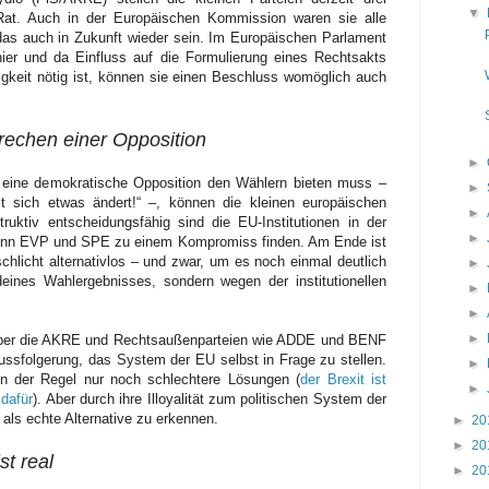
▼
Rat. Auch in der Europäischen Kommission waren sie alle
das auch in Zukunft wieder sein. Im Europäischen Parlament
hier und da Einfluss auf die Formulierung eines Rechtsakts
keit nötig ist, können sie einen Beschluss womöglich auch
prechen einer Opposition
►
 eine demokratische Opposition den Wählern bieten muss –
►
t sich etwas ändert!“ –, können die kleinen europäischen
►
ruktiv entscheidungsfähig sind die EU-Institutionen in der
►
enn EVP und SPE zu einem Kompromiss finden. Am Ende ist
schlicht alternativlos – und zwar, um es noch einmal deutlich
►
deines Wahlergebnisses, sondern wegen der institutionellen
►
►
►
aber die AKRE und Rechtsaußenparteien wie ADDE und BENF
ussfolgerung, das System der EU selbst in Frage zu stellen.
►
 in der Regel nur noch schlechtere Lösungen (
der Brexit ist
►
 dafür
). Aber durch ihre Illoyalität zum politischen System der
 als echte Alternative zu erkennen.
►
20
►
20
st real
►
20