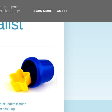
 user-agent
nerate usage
LEARN MORE
GOT IT
list
rum Föderalismus?
r das Blog