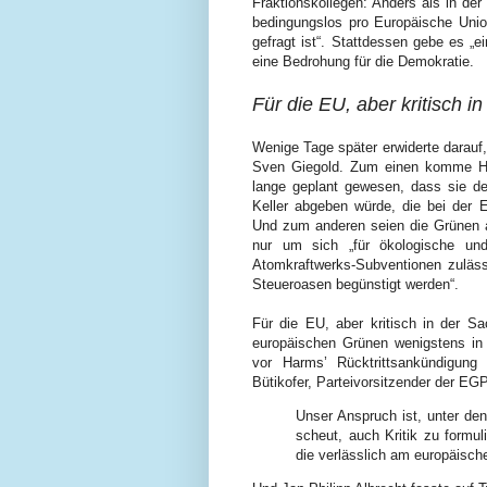
Fraktionskollegen: Anders als in de
bedingungslos pro Europäische Unio
gefragt ist“. Stattdessen gebe es „
eine Bedrohung für die Demokratie.
Für die EU, aber kritisch i
Wenige Tage später erwiderte darauf
Sven Giegold. Zum einen komme Har
lange geplant gewesen, dass sie de
Keller abgeben würde, die bei der 
Und zum anderen seien die Grünen al
nur um sich „für ökologische un
Atomkraftwerks-Subventionen zuläss
Steueroasen begünstigt werden“.
Für die EU, aber kritisch in der Sa
europäischen Grünen wenigstens in 
vor Harms’ Rücktrittsankündigung
Bütikofer, Parteivorsitzender der EG
Unser Anspruch ist, unter den
scheut, auch Kritik zu formuli
die verlässlich am europäische