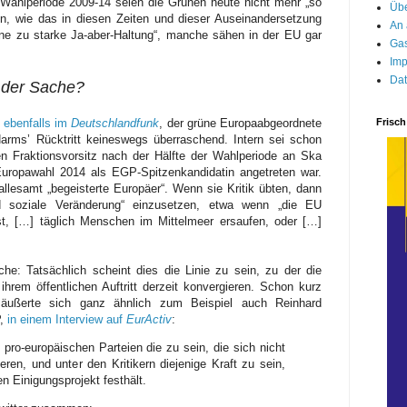
r Wahlperiode 2009-14 seien die Grünen heute nicht mehr „so
Übe
n, wie das in diesen Zeiten und dieser Auseinandersetzung
An 
eine zu starke Ja-aber-Haltung“, manche sähen in der EU gar
Gas
Imp
Dat
n der Sache?
Frisch
,
ebenfalls im
Deutschlandfunk
, der grüne Europaabgeordnete
ms’ Rücktritt keineswegs überraschend. Intern sei schon
n Fraktionsvorsitz nach der Hälfte der Wahlperiode an Ska
Europawahl 2014 als EGP-Spitzenkandidatin angetreten war.
lesamt „begeisterte Europäer“. Wenn sie Kritik übten, dann
d soziale Veränderung“ einzusetzen, etwa wenn „die EU
t, […] täglich Menschen im Mittelmeer ersaufen, oder […]
che: Tatsächlich scheint dies die Linie zu sein, zu der die
ihrem öffentlichen Au
ftritt
derzeit konvergieren. Schon kurz
 äußerte sich ganz ähnlich zum Beispiel auch Reinhard
P,
in einem Interview auf
EurActiv
:
 pro-europäischen Parteien die zu sein, die sich nicht
eren, und unter den Kritikern diejenige Kraft zu sein,
n Einigungsprojekt festhält.