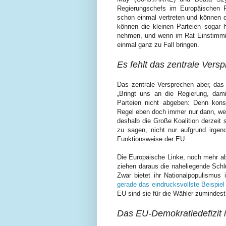
Regierungschefs im Europäischen 
schon einmal vertreten und können 
können die kleinen Parteien sogar 
nehmen, und wenn im Rat Einstimmig
einmal ganz zu Fall bringen.
Es fehlt das zentrale Vers
Das zentrale Versprechen aber, das
„Bringt uns an die Regierung, dami
Parteien nicht abgeben: Denn konst
Re
gel
eben doch immer nur dann, w
deshalb die Große Koalition derzeit 
zu sagen, nicht nur aufgrund irgen
Funktionsweise der EU.
Die Europäische Linke, noch mehr 
ziehen daraus die naheliegende Schl
Zwar bietet ihr Nationalpopulismus
gerade das eindrucksvollste Beispiel
EU sind sie für die Wähler zumindest
Das EU-Demokratiedefizit i