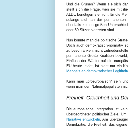
Und die Grünen? Wenn sie sich dara
stellt sich die Frage, wen sie mit 
ALDE benötigen sie nicht für die Meh
solange sich an der permanenten 
ebenfalls keinen großen Unterschie
oder 50 Sitzen vertreten sind.
Nun könnte man die politische Strateg
Doch auch demokratisch-normativ sch
zu beschränken, nicht zufriedenstell
permanente Große Koalition bewirkt, 
Einfluss der Wähler auf die europäis
EU heute leidet, ist nicht nur ein
Mangels an demokratischer Legitimit
Kann man „proeuropäisch“ sein und 
wenn man den Nationalpopulisten nich
Freiheit, Gleichheit und D
Die europäische Integration ist kei
übergeordneter politischer Ziele. U
Narrative entwickeln
. Am überzeugend
Demokratie: die Freiheit, das eigen