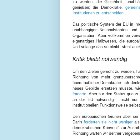
zu werden; die Gleichheit, unabhä
genießen; die Demokratie,
gemeins
Institutionen zu entscheiden
.
Das politische System der EU in ihre
unabhängiger Nationalstaaten und 
Organisation. Aber vollkommen verwir
eigenartiges Halbwesen, die europäi
Und solange das so bleibt,
steht auc
Kritik bleibt notwendig
Um den Zielen gerecht zu werden, für 
Richtung von mehr grenzüberschre
überstaatlicher Demokratie. Ich denk
neues Gebilde ersetzen müsste, wi
forderte
. Aber nur den Status quo zu 
an der EU notwendig – nicht nur 
institutionellen Funktionsweise selbst
Den europäischen Grünen aber sei 
Darin
forderten sie nicht weniger
als
demokratischen Konvent“ zur Ausarbei
Richtung warten wir seither vergeben