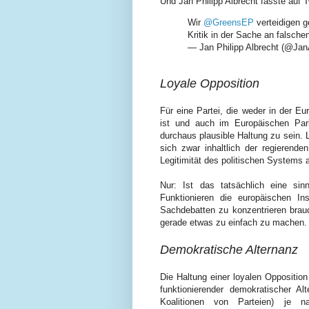
Und Jan Philipp Albrecht fasste auf 
Wir
@GreensEP
verteidigen g
Kritik in der Sache an falsch
— Jan Philipp Albrecht (@Jan
Loyale O
p
position
Für eine Partei, die weder in der 
ist und auch im Europäischen Parl
durchaus plausible Haltung zu sein. L
sich zwar inhaltlich der regierende
Legitimität des politischen Systems 
Nur: Ist das tatsächlich eine si
Funktionieren die europäischen In
Sachdebatten zu konzentrieren brauc
gerade etwas zu einfach zu machen.
Demokratische Alternanz
Die Haltung einer loyalen Oppositio
funktionierender demokratischer A
Koalitionen von Parteien) je 