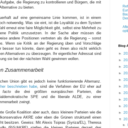
 Aufgabe, die Regierung zu kontrollieren und Bürgern, die mit
Ref
Alternative zu bieten.
Eur
Bau
uerhaft auf eine gemeinsame Linie kommen, ist in einem
Dem
h notwendig. Was sie eint, ist die Loyalität zu dem System
Aft
ahl erneut eine faire Möglichkeit gibt, selbst eine Mehrheit zu
opt
igene Politik umzusetzen. In der Sache aber müssen die
weise andere Positionen vertreten als die Regierung – sonst
los. Wenn sie Kritik an der Regierung üben und Vorschläge
Blog-
besser tun könnte, dann geht es ihnen also nicht wirklich
►
20
en Alternativen zu überzeugen. Ihr eigentlicher Adressat sind
zung sie bei der nächsten Wahl gewinnen wollen.
►
20
►
20
ren Zusammenarbeit
►
20
►
20
chen Union gibt es jedoch keine funktionierende Alternanz.
►
20
icher beschrieben habe
, sind die Verfahren der EU eher auf
 facto
die drei größten europäischen Parteien, die
►
20
zialdemokratische SPE und die liberale ALDE, zu einer
►
20
mmenarbeit zwingt.
►
20
te Große Koalition aber auch, dass kleinere Parteien wie die
►
20
alkonservative AKRE oder eben die Grünen strukturell einen
▼
20
cht besitzen. Gewiss: Mit Alexis Tsipras (Syriza/EL), Theresa
►
o (PiS/AKRE) stellen die kleinen Parteien derzeit drei