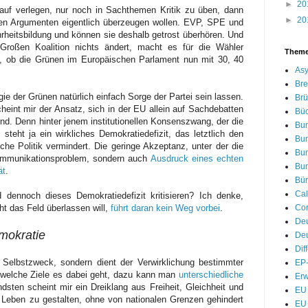
►
20
uf verlegen, nur noch in Sachthemen Kritik zu üben, dann
►
20
ihren Argumenten eigentlich überzeugen wollen. EVP, SPE und
rheitsbildung und können sie deshalb getrost überhören. Und
Großen Koalition nichts ändert, macht es für die Wähler
Them
d, ob die Grünen im Europäischen Parlament nun mit 30, 40
Asy
Bre
ie der Grünen natürlich einfach Sorge der Partei sein lassen.
Brü
eint mir der Ansatz, sich in der EU allein auf Sachdebatten
Bü
end. Denn hinter jenem institutionellen Konsenszwang, der die
Bu
steht ja ein wirkliches Demokratiedefizit, das letztlich den
Bu
che Politik vermindert. Die geringe Akzeptanz, unter der die
Bu
 Kommunikationsproblem, sondern auch
Ausdruck eines echten
Bu
ät
.
Bür
Cal
dennoch dieses Demokratiedefizit kritisieren? Ich denke,
Cor
t das Feld überlassen will,
führt daran kein Weg vorbei
.
De
emokratie
Deu
Dif
n Selbstzweck, sondern dient der Verwirklichung bestimmter
EP-
m welche Ziele es dabei geht, dazu kann man
unterschiedliche
Erw
sten scheint mir ein Dreiklang aus Freiheit, Gleichheit und
EU 
e Leben zu gestalten, ohne von nationalen Grenzen gehindert
EU 