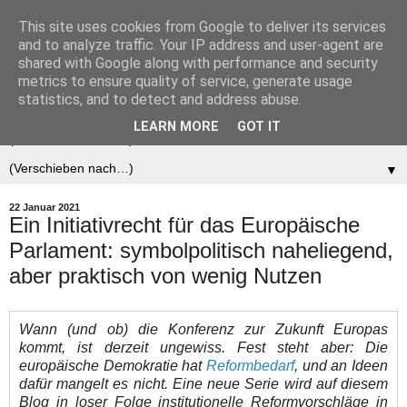
This site uses cookies from Google to deliver its services
Der (europäische)
and to analyze traffic. Your IP address and user-agent are
shared with Google along with performance and security
Föderalist
metrics to ensure quality of service, generate usage
statistics, and to detect and address abuse.
LEARN MORE
GOT IT
▼
▼
22 Januar 2021
Ein Initiativrecht für das Europäische
Parlament: symbolpolitisch naheliegend,
aber praktisch von wenig Nutzen
Wann (und ob) die Konferenz zur Zukunft Europas
kommt, ist derzeit ungewiss. Fest steht aber: Die
europäische Demokratie hat
Reformbedarf
, und an Ideen
dafür mangelt es nicht. Eine neue Serie wird auf diesem
Blog in loser Folge institutionelle Reformvorschläge in