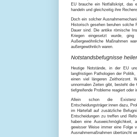
EU brauche ein Notfallskript, das es
handeln und gleichzeitig ihre Rechen
Doch ein solcher Ausnahmemechani
Historisch gesehen beruhen solche R
Dauer sind. Die antike römische Ins
Kriegen eingesetzt wurde, gin
Außergewöhnliche Maßnahmen waren
außergewöhnlich waren.
Notstandsbefugnisse heilen
Heutige Notstände, in der EU un
langfristigen Pathologien der Politi
einen viel längeren Zeithorizont
unnormalen Zeiten gibt, besteht die
tiefgreifende Probleme reagiert oder 
Allein schon die Existenz 
Entscheidungsträger:innen dazu, Prob
im Härtefall auf zusätzliche Befugn
Entscheidungen zu treffen und Refo
haben eine Ausweichmöglichkeit, au
gewisser Weise immer eine Folge v
Ausnahmemaßnahmen übertüncht werde