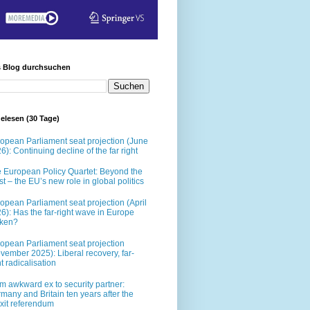
s Blog durchsuchen
elesen (30 Tage)
opean Parliament seat projection (June
6): Continuing decline of the far right
 European Policy Quartet: Beyond the
t – the EU’s new role in global politics
opean Parliament seat projection (April
6): Has the far-right wave in Europe
oken?
opean Parliament seat projection
vember 2025): Liberal recovery, far-
ht radicalisation
m awkward ex to security partner:
many and Britain ten years after the
xit referendum