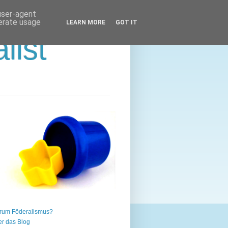
 user-agent
nerate usage
LEARN MORE
GOT IT
list
rum Föderalismus?
r das Blog