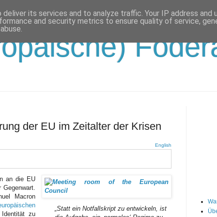
deliver its services and to analyze traffic. Your IP address and
formance and security metrics to ensure quality of service, ge
 abuse.
opäische) Födera
erung der EU im Zeitalter der Krisen
English
en an die EU
er Gegenwart.
nuel Macron
Wa
ropäischen
„Statt ein Notfallskript zu entwickeln, ist
Übe
Identität zu