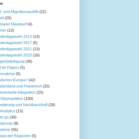
en
l- und Migrationspolitik
(22)
xit
(25)
sseler Maulwurf
(4)
cher
(13)
ndestagswahl 2013
(14)
ndestagswahl 2017
(5)
ndestagswahl 2021
(13)
ndestagswahl 2025
(16)
gerbeteiligung
(36)
l for Papers
(5)
onakrise
(5)
utsches Europa?
(42)
tschland und Frankreich
(20)
ferenzierte Integration
(25)
Sitzprojektion
(100)
eiterung und Nachbarschaft
(28)
Analytics
(13)
to go
(39)
robonds
(9)
okrise
(56)
opa der Regionen
(5)