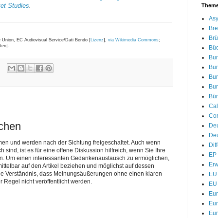
et Studies
.
Them
Asy
Bre
Brü
e Union, EC Audiovisual Service/Dati Bendo [
Lizenz
],
via Wikimedia Commons
;
ten].
Bü
Bu
Bu
Bu
Bu
Bür
Cal
Cor
ichen
De
Deu
men und werden nach der Sichtung freigeschaltet. Auch wenn
Dif
nd, ist es für eine offene Diskussion hilfreich, wenn Sie Ihre
EP-
n. Um einen interessanten Gedankenaustausch zu ermöglichen,
Erw
telbar auf den Artikel beziehen und möglichst auf dessen
Sie Verständnis, dass Meinungsäußerungen ohne einen klaren
EU 
r Regel nicht veröffentlicht werden.
EU 
Eu
Eur
Eur