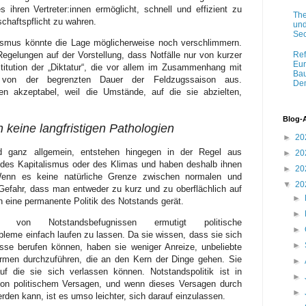
 ihren Vertreter:innen ermöglicht, schnell und effizient zu
The
schaftspflicht zu wahren.
und
Sec
smus könnte die Lage möglicherweise noch verschlimmern.
Ref
egelungen auf der Vorstellung, dass Notfälle nur von kurzer
Eur
titution der „Diktatur“, die vor allem im Zusammenhang mit
Bau
g von der begrenzten Dauer der Feldzugssaison aus.
Dem
 akzeptabel, weil die Umstände, auf die sie abzielten,
Blog-
 keine langfristigen Pathologien
►
20
d ganz allgemein, entstehen hingegen in der Regel aus
►
20
k, des Kapitalismus oder des Klimas und haben deshalb ihnen
►
20
. Wenn es keine natürliche Grenze zwischen normalen und
▼
20
 Gefahr, dass man entweder zu kurz und zu oberflächlich auf
►
in eine permanente Politik des Notstands gerät.
►
von Notstandsbefugnissen ermutigt politische
►
leme einfach laufen zu lassen. Da sie wissen, dass sie sich
►
isse berufen können, haben sie weniger Anreize, unbeliebte
rmen durchzuführen, die an den Kern der Dinge gehen. Sie
►
f die sie sich verlassen können. Notstandspolitik ist in
►
on politischem Versagen, und wenn dieses Versagen durch
►
n kann, ist es umso leichter, sich darauf einzulassen.