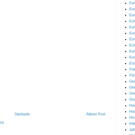
Eu
Eur
Eur
Eur
Eur
Eur
Eur
Eu
Eu
Eu
Eur
Fis
Föd
Gem
Gre
Gri
Gr
Han
Hau
Startseite
Älterer Post
His
om)
Int
Jah