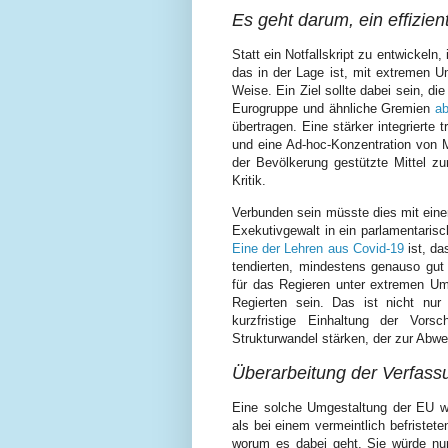
Es geht darum, ein effizie
Statt ein Notfallskript zu entwickeln
das in der Lage ist, mit extremen 
Weise. Ein Ziel sollte dabei sein, d
Eurogruppe und ähnliche Gremien
a
übertragen. Eine stärker integrierte 
und eine Ad-hoc-Konzentration von M
der Bevölkerung gestützte Mittel zur
Kritik.
Verbunden sein müsste dies mit eine
Exekutivgewalt in ein parlamentarisch
Eine der Lehren aus Covid-19
ist, da
tendierten, mindestens genauso gut 
für das Regieren unter extremen Um
Regierten sein. Das ist nicht nur
kurzfristige Einhaltung der Vors
Strukturwandel stärken, der zur Abweh
Überarbeitung der Verfas
Eine solche Umgestaltung der EU wi
als bei einem vermeintlich befristete
worum es dabei geht. Sie würde nur