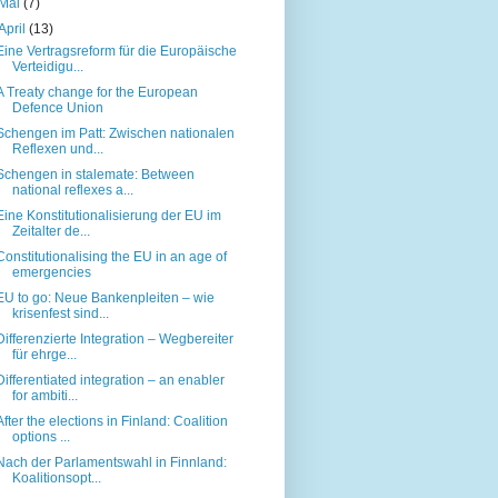
Mai
(7)
April
(13)
Eine Vertragsreform für die Europäische
Verteidigu...
A Treaty change for the European
Defence Union
Schengen im Patt: Zwischen nationalen
Reflexen und...
Schengen in stalemate: Between
national reflexes a...
Eine Konstitutionalisierung der EU im
Zeitalter de...
Constitutionalising the EU in an age of
emergencies
EU to go: Neue Bankenpleiten – wie
krisenfest sind...
Differenzierte Integration – Wegbereiter
für ehrge...
Differentiated integration – an enabler
for ambiti...
After the elections in Finland: Coalition
options ...
Nach der Parlamentswahl in Finnland:
Koalitionsopt...