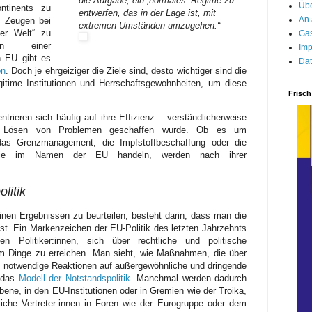
die Aufgabe, ein ‚normales‘ Regime zu
Übe
ntinents zu
entwerfen, das in der Lage ist, mit
An 
n Zeugen bei
extremen Umständen umzugehen.“
ser Welt“ zu
Gas
on einer
Imp
n EU gibt es
Dat
on
. Doch je ehrgeiziger die Ziele sind, desto wichtiger sind die
gitime Institutionen und Herrschaftsgewohnheiten, um diese
Frisch
rieren sich häufig auf ihre Effizienz – verständlicherweise
um Lösen von Problemen geschaffen wurde. Ob es um
 das Grenzmanagement, die Impfstoffbeschaffung oder die
, die im Namen der EU handeln, werden nach ihrer
litik
nen Ergebnissen zu beurteilen, besteht darin, dass man die
st. Ein Markenzeichen der EU-Politik des letzten Jahrzehnts
en Politiker:innen, sich über rechtliche und politische
 Dinge zu erreichen. Man sieht, wie Maßnahmen, die über
 notwendige Reaktionen auf außergewöhnliche und dringende
– das
Modell der Notstandspolitik
. Manchmal werden dadurch
bene, in den EU-Institutionen oder in Gremien wie der Troika,
iche Vertreter:innen in Foren wie der Eurogruppe oder dem