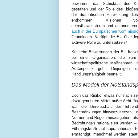
bewahren, das Schicksal des Ko
gestalten und der Rolle des „bloße
der dramatischen Entwicklung die
entkommen. Visionen v
selbstbewussteren und autonomere
auch in der Europäischen Kommissi
Grundlagen. Verfügt die EU über le
aktivere Rolle zu unterstützen?
Kritische Bewertungen der EU konzent
bei einer Organisation, die z
wirtschaftspolitische Maßnahmen,
Außenpolitik geht: Diejenigen
Handlungsfähigkeit beurteilt.
Das Modell der Notstandspo
Doch das Risiko, etwas nur nach sei
dazu genutzten Mittel außer Acht läs
war die Bereitschaft der führend
Beschränkungen hinwegzusetzen, um
Normen und Regeln hinausgehen, als
Bedrohungen rationalisiert werden 
Führungskräfte auf supranationaler E
ermächtigt; manchmal werden staatl