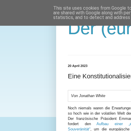
This site uses cookies from Google to 
are shared with Google along with per
statistics, and to detect and address
Der (eur
20 April 2023
Eine Konstitutionalisi
Von Jonathan White
Noch niemals waren die Erwartung
so hoch wie in der volatilen Welt d
Der französische Präsident Emma
fordert den
Aufbau einer „eu
Souveränität“
, um die europäische 