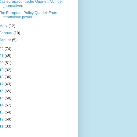
Das europapolitische Quartett: Von der
„normativen...
The European Policy Quartet: From
“normative power...
März
(12)
Februar
(10)
Januar
(5)
22
(74)
21
(45)
20
(51)
19
(32)
18
(36)
17
(43)
16
(65)
15
(58)
14
(57)
13
(54)
12
(69)
11
(33)