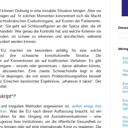
önnen Ordnung in eine instabile Situation bringen. Aber sie
ragen auf. In solchen Momenten konzentriert sich die Macht
technokratischen Exekutivorgane, auf Kosten der Parlamente,
it. Sie geht auf Schlüsselfiguren an der Spitze über, die oft
Diese
 handeln. Wer genau die Kontrolle hat und welche Kriterien sie
enden, ist schwer zu erkennen und anzufechten, während
vidiert werden können.
Meistg
r EU machen sie besonders anfällig für eine solche
st ihre schwache konstitutionelle Struktur. Die
Eur
 auf Konventionen als auf kodifizierten Verfahren. Es gibt
202
vorgane – einzeln oder gemeinsam – davon abhalten könnte,
 abzuweichen. Eine zweite Schwachstelle liegt in der
The
Wes
 Für diejenigen, die von einem Problemlösungsethos beseelt
s Erreichen bestimmter Ergebnisse, „whatever it takes“. Der
Eur
ttel.
202
br
skript“?
Eur
(No
e und irreguläre Methoden angewiesen ist,
wollen einige ihre
rig
rken
. Was die EU nach dieser Auffassung braucht, ist ein
rfahren für den Umgang mit Ausnahmesituationen – eine
Fro
Ger
nisse ihrer Institutionen, um die öffentliche Gesundheit zu
Bre
u bringen oder auf eine internationale Krise zu reagieren. Die