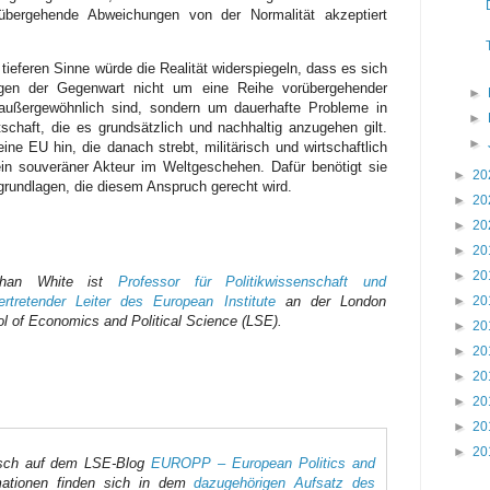
übergehende Abweichungen von der Normalität akzeptiert
 tieferen Sinne würde die Realität widerspiegeln, dass es sich
ungen der Gegenwart nicht um eine Reihe vorübergehender
►
d außergewöhnlich sind, sondern um dauerhafte Probleme in
►
tschaft, die es grundsätzlich und nachhaltig anzugehen gilt.
►
ine EU hin, die danach strebt, militärisch und wirtschaftlich
in souveräner Akteur im Weltgeschehen. Dafür benötigt sie
►
20
grundlagen, die diesem Anspruch gerecht wird.
►
20
►
20
►
20
►
20
than White ist
Professor für Politikwissenschaft und
►
20
vertretender Leiter des European Institute
an der London
l of Economics and Political Science (LSE).
►
20
►
20
►
20
►
20
►
20
►
20
glisch auf dem LSE-Blog
EUROPP – European Politics and
mationen finden sich in dem
dazugehörigen Aufsatz des