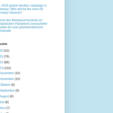
 2026 global election campaign is
erway: Who will be the next UN
retary-General?
orm des Misstrauensvotums im
opäischen Parlament: essenzieller
stein für eine parlamentarische
okratie
Archiv
26
(52)
25
(78)
24
(88)
23
(102)
Dezember
(10)
November
(10)
Oktober
(6)
September
(8)
August
(6)
Juli
(8)
Juni
(7)