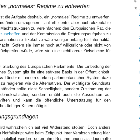
►
ntes „normales“ Regime zu entwerfen
▼
, ist die Aufgabe deshalb, ein „normales“ Regime zu entwerfen,
Umständen umzugehen – auf effiziente, aber auch akzeptable
ie Machtstrukturen zu vereinfachen: den Europäischen Rat, die
bzuschaffen
und der Kommission die Regierungsaufgaben zu
transnationale Exekutive wäre weniger anfällig für Informalität
acht. Sofern sie immer noch auf willkürliche oder nicht von
ückgreifen würde, wäre sie eine sichtbarere Zielscheibe für
r Stärkung des Europäischen Parlaments. Die Einbettung der
es System gibt ihr eine stärkere Basis in der Öffentlichkeit.
ss Länder mit einem starken parlamentarischen System dazu
zu reagieren wie die Alternativen. Der wichtigste Grundsatz
ständen sollte nicht Schnelligkeit, sondern Zustimmung der
 demokratischer, sondern erhöht auch die Aussichten auf
chriften und kann die öffentliche Unterstützung für den
r künftiger Krisen nötig ist.
sungsgrundlagen
rd wahrscheinlich auf viel Widerstand stoßen. Doch anders
n Notfallskript wäre beim Zeitpunkt ihrer Verabschiedung klar,
 gebilligt werden, sofern ihre Bestimmungen als dauerhafte