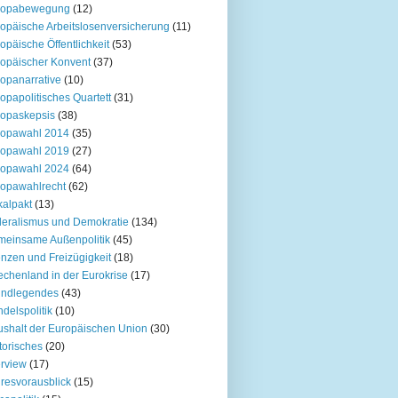
ropabewegung
(12)
opäische Arbeitslosenversicherung
(11)
opäische Öffentlichkeit
(53)
opäischer Konvent
(37)
opanarrative
(10)
opapolitisches Quartett
(31)
opaskepsis
(38)
ropawahl 2014
(35)
ropawahl 2019
(27)
ropawahl 2024
(64)
opawahlrecht
(62)
kalpakt
(13)
eralismus und Demokratie
(134)
einsame Außenpolitik
(45)
nzen und Freizügigkeit
(18)
echenland in der Eurokrise
(17)
undlegendes
(43)
delspolitik
(10)
shalt der Europäischen Union
(30)
torisches
(20)
erview
(17)
resvorausblick
(15)