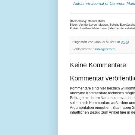
Autors im Journal of Common Mark
Übersetzung: Manuel Müller.
Bilder: Von der Leyen, Macron, Scholz: Europäisch
Porträt Jonathan White: privat [alle Rechte vorbehal
Eingestellt von
Manuel Müller
um
08:33
Schlagwörter:
Vertragsreform
Keine Kommentare:
Kommentar veröffentl
Kommentare sind hier herzlich willkom
anonyme Kommentare technisch möglich si
Beiträge mit Ihrem Namen kennzeichne
sollten sich Kommentare außerdem unmit
Argumentation eingehen. Bitte haben 
inhaltlichen Bezug zum Artikel hier in de