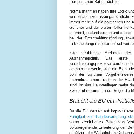
Europäischen Rat ermächtigt.
Notmaßnahmen haben ihre Logik und k
werfen auch verfassungsrechtliche F
immer mehr auf die politischen und 
Gerichte und der breiten Öffentlichke
informell, undurchsichtig und schnell
bei der Entscheidungsfindung anw
Entscheidungen später nur schwer re
Zwei strukturelle Merkmale de
Ausnahmepolitik. Das erste i
Koordinierungsprozesse beruhen eher
deshalb nur wenig, was die Exekuti
von der üblichen Vorgehensweise
technokratischen Tradition der EU.
sind, ist das Hauptanliegen meist da
Zweck übertrumpft in der Regel die Mi
Braucht die EU ein „Notfall
Da die EU derzeit auf improvisiert
Fähigkeit zur Brandbekämpfung stä
vorab vereinbartes Paket von Ve
vorübergehende Erweiterung der Befug
schützen, die Wirtschaft in Ordnung z